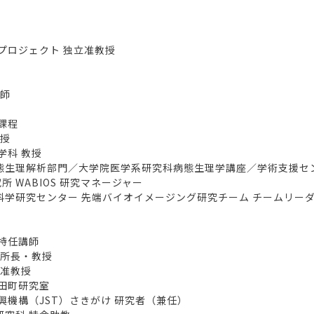
プロジェクト 独立准教授
講師
課程
教授
学科 教授
態生理解析部門／大学院医学系研究科病態生理学講座／学術支援セ
WABIOS 研究マネージャー
科学研究センター 先端バイオイメージング研究チーム チームリー
特任講師
 所長・教授
 准教授
田町研究室
機構（JST）さきがけ 研究者（兼任）