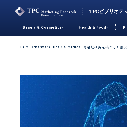
Beauty & Cosmetics
Health & Food
P
Contact Us
HOME
Pharmaceuticals & Medical
骨格筋研究を核とした筋
業界で選ぶ
Beauty & Cosmetics
Health &
スキンケア
男性
加工食品
メイクアップ
美容食品
飲料
ヘアケア
その他
乳製品
敏感肌・アトピー
菓子
R&D
ＰＢＦ
OEM
冷食