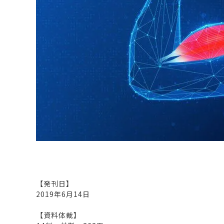
原料・素材
業務用
通販
食品添加物
美容室・サロン
R&D
海外
海外
Pharmaceuticals & Medical
Chemical
患者調査
デジタル・Dtx
ファイン・
ドクター調査
その他
プラスチッ
モダリティ
農薬・農業
がん
電子材料
精神神経
自動車
呼吸器・免疫
ライフサイ
骨・関節
CDMO
循環器・代謝
戦略
泌尿器・婦人
海外
戦略
その他
調査の種類から探す
市場調査
消費者調査
戦略調査
素材・原料・R&D調査
【発刊日】
2019年6月14日
【資料体裁】