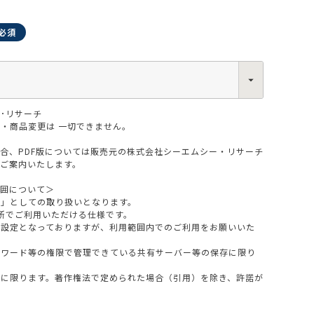
･リサーチ
0013
・商品変更は 一切できません。
西区新町2-4-2 なにわ筋SIAビル［
Map
］
6-6538-5358（代表）
場合、PDF版については販売元の株式会社シーエムシー・リサーチ
をご案内いたします。
範囲について＞
版」としての取り扱いとなります。
所でご利用いただける仕様です。
設定となっておりますが、利用範囲内でのご利用をお願いいた
スワード等の権限で管理できている共有サーバー等の保存に限り
料に限ります。著作権法で定められた場合（引用）を除き、許諾が