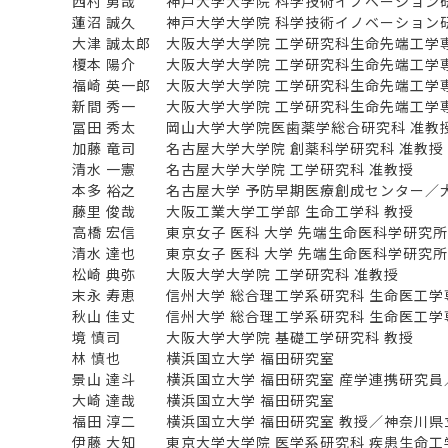
西村 勇哉 神戸大学大学院 科学技術イノベーション研
蓮沼 誠久 神戸大学大学院 科学技術イノベーション研
大津 誠太郎 大阪大学大学院 工学研究科生命先端工学
榎本 陽介 大阪大学大学院 工学研究科生命先端工学
福崎 英一郎 大阪大学大学院 工学研究科生命先端工学
新間 秀一 大阪大学大学院 工学研究科生命先端工学専
冨田 秀太 岡山大学大学院医歯薬学総合研究科 准教
加藤 竜司 名古屋大学大学院 創薬科学研究科 准教授
清水 一憲 名古屋大学大学院 工学研究科 准教授
本多 裕之 名古屋大学 予防早期医療創成センター／大
藤里 俊哉 大阪工業大学工学部 生命工学科 教授
高橋 宏信 東京女子 医科 大学 先端生命医科学研究所
清水 達也 東京女子 医科 大学 先端生命医科学研究所
松崎 典弥 大阪大学大学院 工学研究科 准教授
末永 寿恵 信州大学 総合理工学系研究科 生命医工学
秋山 佳丈 信州大学 総合理工学系研究科 生命医工学
境 慎司 大阪大学大学院 基礎工学研究科 教授
林 慎也 横浜国立大学 福田研究室
景山 達斗 横浜国立大学 福田研究室 産学連携研究員／
大崎 達哉 横浜国立大学 福田研究室
福田 淳二 横浜国立大学 福田研究室 教授／神奈川県立
伊藤 大知 東京大学大学院 医学系研究科 疾患生命工