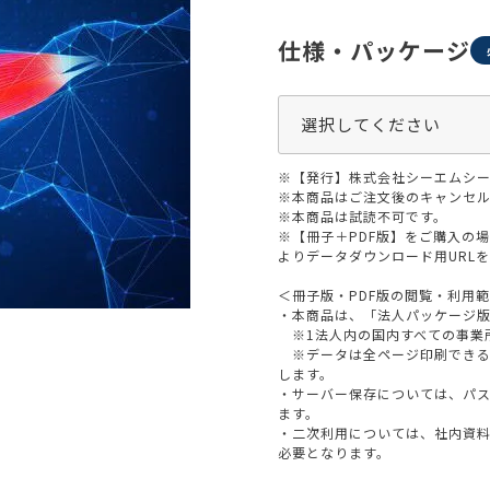
生活習慣
介護
機能性原料・素材
仕様・パッケージ
その他
 & Life Sciences
スペシャリティ・原料
ク・容器・包装材
資材
※【発行】株式会社シーエムシー
〒550-
※本商品はご注文後のキャンセル
大阪市
エンス
※本商品は試読不可です。
TEL 0
※【冊子＋PDF版】をご購入の
よりデータダウンロード用URL
＜冊子版・PDF版の閲覧・利用
・本商品は、「法人パッケージ
※1法人内の国内すべての事業
患者・ドクター調査
※データは全ページ印刷できる
します。
海外・グローバル調査
・サーバー保存については、パ
ます。
・二次利用については、社内資
必要となります。