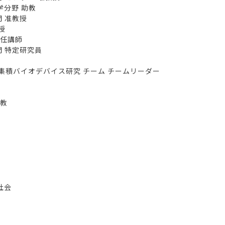
学分野 助教
門 准教授
授
特任講師
門 特定研究員
集積バイオデバイス研究 チーム チームリーダー
助教
社会