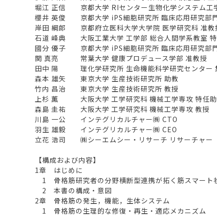
堀江 正信 京都大学 RIセンター生物化学システム工
櫻井 英俊 京都大学 iPS細胞研究所 臨床応用研究部
岸田 綱郎 京都府立医科大学大学院 医学研究科 准教
石道 峰典 大阪工業大学 工学部 総合人間学系教室 
國分 優子 京都大学 iPS細胞研究所 臨床応用研究部
関 真亮 常葉大学 健康プロデュース学部 准教授
田中 陽 理化学研究所 生命機能科学研究センター 
森本 雄矢 東京大学 生産技術研究所 助教
竹内 昌治 東京大学 生産技術研究所 教授
上杉 薫 大阪大学 工学研究科 機械工学専攻 特任
森島 圭祐 大阪大学 工学研究科 機械工学専攻 教授
川島 一公 インテグリカルチャー㈱ CTO
羽生 雄毅 インテグリカルチャー㈱ CEO
立花 浩司 ㈱シーエムシー・リサーチ リサーチャー
【構成および内容】
1章 はじめに
1 骨格筋研究者の分野横断型連携が拓く筋スマート
2 本書の構成・意図
2章 骨格筋の発生，機能，生体システム
1 骨格筋の生理的な修復・再生・適応メカニズム