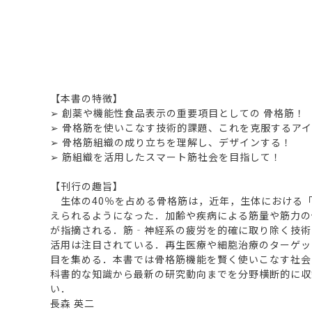
【本書の特徴】
➢ 創薬や機能性食品表示の重要項目としての 骨格筋！
➢ 骨格筋を使いこなす技術的課題、これを克服するア
➢ 骨格筋組織の成り立ちを理解し、デザインする！
➢ 筋組織を活用したスマート筋社会を目指して！
【刊行の趣旨】
生体の40％を占める骨格筋は，近年，生体における「
えられるようになった．加齢や疾病による筋量や筋力の
が指摘される．筋‐神経系の疲労を的確に取り除く技術
活用は注目されている．再生医療や細胞治療のターゲッ
目を集める．本書では骨格筋機能を賢く使いこなす社会
科書的な知識から最新の研究動向までを分野横断的に収
い．
長森 英二