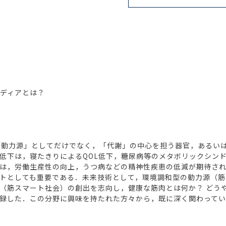
イディアとは？
動力源」としてだけでなく，「代謝」の中心を担う器官，あるい
低下は，寝たきりによるQOL低下，糖尿病等のメタボリックシン
は，労働生産性の向上，うつ病などの精神性疾患の低減が期待さ
トとしても重要である．未来技術として，環境調和型の動力源（筋
（筋スマート社会）の創出を志向し，健康な筋肉とは何か？ どうや
録した．この分野に興味を持たれた方々から，既に深く関わってい