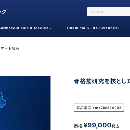
harmaceuticals & Medical
Chemical & Life Sciences
よくあるご質問
メールでのお問い合わせ
スマート社会
詳しくはこちら
お問い合わせ
カテゴリで選ぶ
調査の種
骨格筋研究を核とし
 Food
トッ
通販
ご利
サプリ
商品番号
cmr260310002
よく
美容
シニア
お問
リセット
検索する
女性・フェムケア
¥
99,000
価格
オーラル
税込
コー