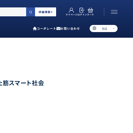
詳細検索
カート
ログイン
マイページ
コーポレート
お問い合わせ
言語
お電話でのお問い合わせ
06-6538-5358
［ 9:00-17:00 土日祝除く ］
類で選ぶ
た筋スマート社会
プ
用ガイド
あるご質問
い合わせ
ポレート