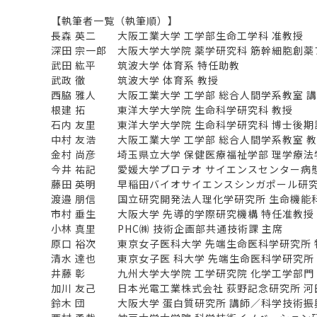
【執筆者一覧（執筆順）】
長森 英二 大阪工業大学 工学部生命工学科 准教授
深田 宗一郎 大阪大学大学院 薬学研究科 筋幹細胞創薬
武田 紘平 筑波大学 体育系 特任助教
武政 徹 筑波大学 体育系 教授
西脇 雅人 大阪工業大学 工学部 総合人間学系教室 
根建 拓 東洋大学大学院 生命科学研究科 教授
石内 友里 東洋大学大学院 生命科学研究科 博士後期
中村 友浩 大阪工業大学 工学部 総合人間学系教室 
金村 尚彦 埼玉県立大学 保健医療福祉学部 理学療法
今井 祐記 愛媛大学プロテオ サイエンスセンター病
藤田 英明 早稲田バイオサイエンスシンガポール研究所 
渡邉 朋信 国立研究開発法人理化学研究所 生命機能
市村 垂生 大阪大学 先導的学際研究機構 特任准教授
小林 真里 PHC㈱ 技術企画部共通技術課 主席
原口 裕次 東京女子医科大学 先端生命医科学研究所 
清水 達也 東京女子医 科大学 先端生命医科学研究所
井藤 彰 九州大学大学院 工学研究院 化学工学部門
加川 友己 日本光電工業株式会社 荻野記念研究所 河
鈴木 団 大阪大学 蛋白質研究所 講師／科学技術振興