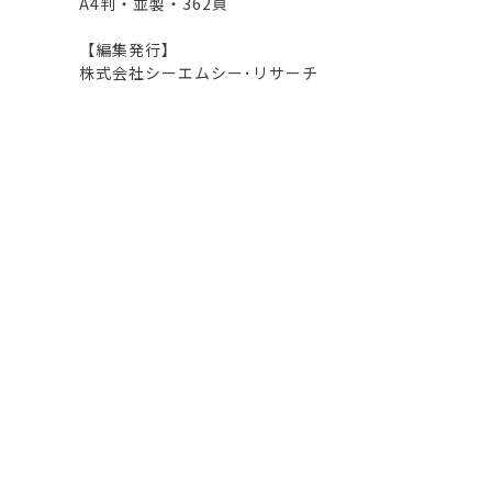
A4判・並製・362頁
【編集発行】
株式会社シーエムシー･リサーチ