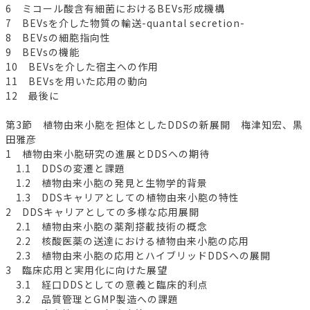
6 ミコール酸含有細菌におけるBEVs形成機構
7 BEVsを介した物質の輸送-quantal secretion-
8 BEVsの細胞指向性
9 BEVsの機能
10 BEVsを介した宿主への作用
11 BEVsを用いた応用の動向
12 最後に
第3節 植物由来小胞を担体としたDDSの新展開 梅津知宏、黒
田雅彦
1 植物由来小胞研究の進展とDDSへの期待
1.1 DDSの変遷と課題
1.2 植物由来小胞の発見と生物学的背景
1.3 DDSキャリアとしての植物由来小胞の特性
2 DDSキャリアとしての多様な応用展開
2.1 植物由来小胞の薬剤搭載技術の概念
2.2 核酸医薬の送達における植物由来小胞の応用
2.3 植物由来小胞の応用とハイブリッドDDSへの展開
3 臨床応用と実用化に向けた展望
3.1 経口DDSとしての意義と臨床的利点
3.2 品質管理とGMP製造への課題