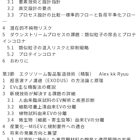
3.1 要素技術と設計指針
3.2 直交設計の要点
3.3 プロセス設計の比較─標準的フローと負荷平準化フロー
─
4 潜在的不純物リスク
5 ダウンストリームプロセスの課題：類似粒子の除去とプロテ
インコロナ
5.1 類似粒子の混入リスクと抑制戦略
5.2 プロテインコロナ
6 おわりに
第3節 エクソソーム製品製造技術（精製） Alex kk Ryuu
1 超音波ナノ濾過（EXODUS）の方法論と原理
2 EVs主な精製法の概説
3 新規技術が解決する課題の詳細
3.1 人由来臨床試料のEV解析と疾患診断
3.2 細胞培養上清由来EVの分離
3.3 植物試料由来EVの分離
3.4 微生物（細菌・寄生虫等）由来EVの分離
4 産業化─MISEVと規制要件への適合
5 将来の発展方向と展望
5.1 起源別に特化した専用膜材料の開発と適用範囲の拡張