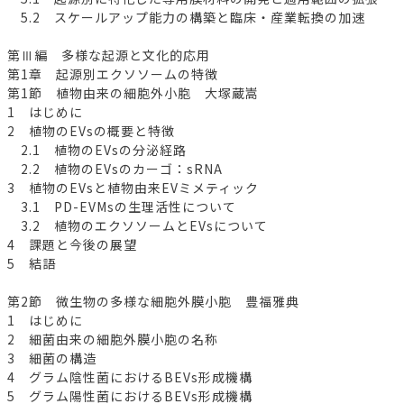
5.2 スケールアップ能力の構築と臨床・産業転換の加速
第Ⅲ編 多様な起源と文化的応用
第1章 起源別エクソソームの特徴
第1節 植物由来の細胞外小胞 大塚蔵嵩
1 はじめに
2 植物のEVsの概要と特徴
2.1 植物のEVsの分泌経路
2.2 植物のEVsのカーゴ：sRNA
3 植物のEVsと植物由来EVミメティック
3.1 PD-EVMsの生理活性について
3.2 植物のエクソソームとEVsについて
4 課題と今後の展望
5 結語
第2節 微生物の多様な細胞外膜小胞 豊福雅典
1 はじめに
2 細菌由来の細胞外膜小胞の名称
3 細菌の構造
4 グラム陰性菌におけるBEVs形成機構
5 グラム陽性菌におけるBEVs形成機構