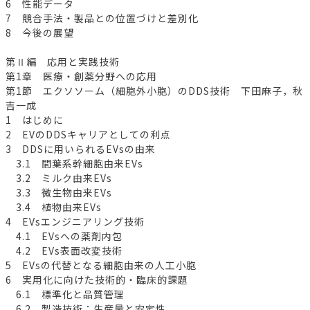
6 性能データ
7 競合手法・製品との位置づけと差別化
8 今後の展望
第Ⅱ編 応用と実践技術
第1章 医療・創薬分野への応用
第1節 エクソソーム（細胞外小胞）のDDS技術 下田麻子，秋
吉一成
1 はじめに
2 EVのDDSキャリアとしての利点
3 DDSに用いられるEVsの由来
3.1 間葉系幹細胞由来EVs
3.2 ミルク由来EVs
3.3 微生物由来EVs
3.4 植物由来EVs
4 EVsエンジニアリング技術
4.1 EVsへの薬剤内包
4.2 EVs表面改変技術
5 EVsの代替となる細胞由来の人工小胞
6 実用化に向けた技術的・臨床的課題
6.1 標準化と品質管理
6.2 製造技術：生産量と安定性