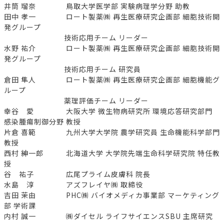
井筒 瑠奈 鳥取大学医学部 実験病理学分野 助教
田中 孝一 ロート製薬㈱ 再生医療研究企画部 細胞技術開
発グループ
技術応用チーム リーダー
水野 祐介 ロート製薬㈱ 再生医療研究企画部 細胞技術開
発グループ
技術応用チーム 研究員
倉田 隼人 ロート製薬㈱ 再生医療研究企画部 細胞機能グ
ループ
薬理評価チーム リーダー
幸谷 愛 大阪大学 微生物病研究所 環境応答研究部門
感染腫瘍制御分野 教授
片倉 喜範 九州大学大学院 農学研究員 生命機能科学部門
教授
西村 紳一郎 北海道大学 大学院先端生命科学研究院 特任教
授
谷 祐子 広尾プライム皮膚科 院長
水島 淳 アズフレイヤ㈱ 取締役
吉田 茉由 PHC㈱ バイオメディカ事業部 マーケティング
部 学術課
内村 誠一 ㈱ダイセル ライフサイエンスSBU 主席研究