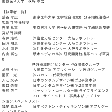
東京医科大学 落谷 孝広
【執筆者一覧】
落谷 孝広 東京医科大学 医学総合研究所 分子細胞治療研
究部門 特任教授
吉岡 祐亮 東京医科大学 医学総合研究所 分子細胞治療研
究部門 講師
寺井 織枝 ㈱住化分析センター 大阪ラボラトリー
田浦 映恵 ㈱住化分析センター 大阪ラボラトリー
北中 淳史 ㈱住化分析センター 大阪ラボラトリー
内山 嵩也 積水メディカル㈱ 研究開発統括部 つくば研究
所
基盤領域開発センター PAS開発グループ
加藤 丈滋 大塚電子㈱ アプリケーション技術グループ
園田 光 ㈱ハカレル 代表取締役
入江 文子 日本カンタムデザイン㈱ 第2事業本部
東口 楽都 日本カンタムデザイン㈱ 第2事業本部
豊島 哉子 ベックマン・コールター㈱ ライフサイエンス
フローサイトメトリー事業本部 アプリケー
ションスペシャリスト
幾尾 真理子 日本ベクトン・ディッキンソン㈱ アプリケー
ションサポート