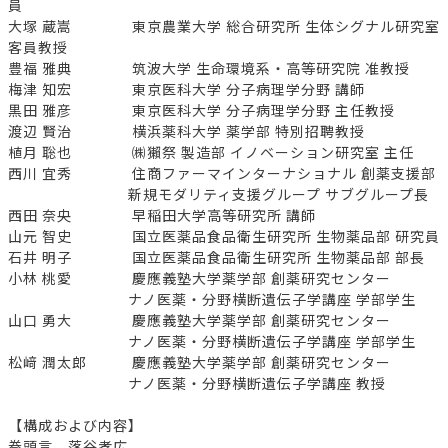
員
大塚 蔵嵩 東京農業大学 総合研究所 生体シグナル研究室
客員教授
豊福 雅典 筑波大学 生命環境系・高等研究院 准教授
梅津 知宏 東京医科大学 分子病理学分野 講師
黒田 雅彦 東京医科大学 分子病理学分野 主任教授
渡辺 賢治 横浜薬科大学 薬学部 特別招聘教授
植月 聡也 ㈱獺祭 製造部 イノベーション研究室 主任
西川 宜秀 住商ファーマインターナショナル 創薬支援部
新規モダリティ支援グループ サブグループ長
西田 奈央 早稲田大学高等研究所 講師
山元 智史 国立医薬品食品衛生研究所 生物薬品部 研究員
石井 明子 国立医薬品食品衛生研究所 生物薬品部 部長
小林 桃愛 慶應義塾大学薬学部 創薬研究センター
ナノ医薬・分野横断遺伝子学講座 学部学生
山口 勇大 慶應義塾大学薬学部 創薬研究センター
ナノ医薬・分野横断遺伝子学講座 学部学生
松﨑 潤太郎 慶應義塾大学薬学部 創薬研究センター
ナノ医薬・分野横断遺伝子学講座 教授
【構成および内容】
巻頭言 落谷孝広