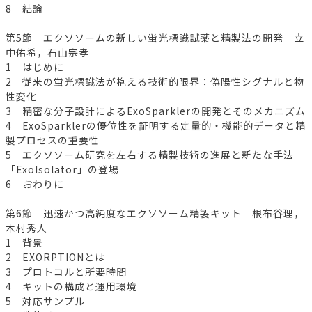
8 結論
第5節 エクソソームの新しい蛍光標識試薬と精製法の開発 立
中佑希，石山宗孝
1 はじめに
2 従来の蛍光標識法が抱える技術的限界：偽陽性シグナルと物
性変化
3 精密な分子設計によるExoSparklerの開発とそのメカニズム
4 ExoSparklerの優位性を証明する定量的・機能的データと精
製プロセスの重要性
5 エクソソーム研究を左右する精製技術の進展と新たな手法
「ExoIsolator」の登場
6 おわりに
第6節 迅速かつ高純度なエクソソーム精製キット 根布谷理，
木村秀人
1 背景
2 EXORPTIONとは
3 プロトコルと所要時間
4 キットの構成と運用環境
5 対応サンプル