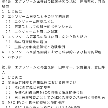
第4節 エクソソーム医薬品の臨床研究の現状 尾﨑充彦，井筒
瑠奈
1 はじめに
2 エクソソーム医薬品とその科学的意義
2.1 エクソソーム医薬品とは
2.2 医薬品としての科学的ポテンシャル
2.3 エクソソームを用いた創薬
3 エクソソーム医薬品の臨床応用に向けた取り組み
3.1 臨床研究開発の増加
3.2 主要な対象疾患領域と治験事例
4 エクソソーム医薬品開発における科学的および技術的課題
5 おわりに
第5節 エクソソームと再生医療 田中孝一，水野祐介，倉田隼
人
1 はじめに
2 間葉系幹細胞と再生医療における位置づけ
2.1 MSCの定義と同定基準
2.2 多様な組織由来MSCの特徴と倫理的優位性
2.3 再生医療等製品としてのMSC治療薬の承認例と開発動向
3 MSC-EVの生物学的特徴と作用機序
3.1 MSCパラクライン作用におけるEVの役割