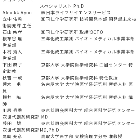
スペシャリスト Ph.D
Alex kk Ryuu ㈱日本ライフサイエンスサービス
立中 佑希 ㈱同仁化学研究所 技術開発本部 開発部未来技
術開発課 主任
石山 宗孝 ㈱同仁化学研究所 取締役CTO
根布谷 理 三洋化成工業㈱ バイオ・メディカル事業本部
営業部
木村 秀人 三洋化成工業㈱ バイオ・メディカル事業本部
営業部
下田 麻子 京都大学 大学院医学研究科 白眉センター 特
定助教
秋吉 一成 京都大学 大学院医学研究科 特任教授
荒木 甫 名古屋大学 大学院医学系研究科 産婦人科 医
員
横井 暁 名古屋大学 大学院医学系研究科 産婦人科 講
師
川尻 寿季 東京慈恵会医科大学 総合医科学研究センター
次世代創薬研究部 MD
藤田 雄 東京慈恵会医科大学 総合医科学研究センター
次世代創薬研究部MD,Ph.D
尾﨑 充彦 鳥取大学医学部 実験病理学分野 准教授