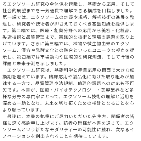
るエクソソーム研究の全体像を俯瞰し、基礎から応用、そして
社会的展望までを一気通貫で理解できる構成を目指しました。
第一編では、エクソソームの定義や規格、解析技術の進展を整
理し、研究者や技術者が押さえておくべき基盤知識を提供しま
す。第二編では、医療・創薬分野への応用から美容・化粧品、
製造技術と品質管理まで、実践的な技術と現場の課題を取り上
げています。さらに第三編では、植物や微生物由来のエクソ
ソーム、漢方や発酵文化との融合といったユニークな視点を提
示し、第四編では市場動向や国際的な研究潮流、そして今後の
課題と未来予測を示しました。
エクソソーム研究は、基礎科学と産業応用の両面で大きな転
換期を迎えています。臨床応用や製品化に向けた取り組みが加
速する一方で、品質管理や法規制、倫理的課題への対応も不可
欠です。本書が、医療・バイオテクノロジー・美容業界など多
様な分野の専門家にとって、エクソソーム技術の理解と活用を
深める一助となり、未来を切り拓くための指針となることを心
より願っています。
最後に、本書の執筆にご尽力いただいた先生方、関係者の皆
様に深く感謝申し上げます。読者の皆様が本書を通じて、エク
ソソームという新たなモダリティーの可能性に触れ、次なるイ
ノベーションを創出されることを期待しています。