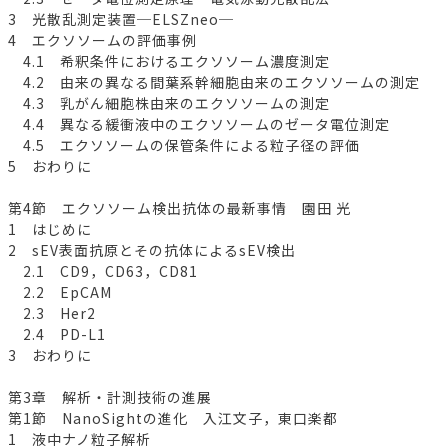
3 光散乱測定装置─ELSZneo─
4 エクソソームの評価事例
4.1 希釈条件におけるエクソソーム濃度測定
4.2 由来の異なる間葉系幹細胞由来のエクソソームの測定
4.3 乳がん細胞株由来のエクソソームの測定
4.4 異なる緩衝液中のエクソソームのゼータ電位測定
4.5 エクソソームの保管条件による粒子径の評価
5 おわりに
第4節 エクソソーム検出抗体の最新事情 園田 光
1 はじめに
2 sEV表面抗原とその抗体によるsEV検出
2.1 CD9，CD63，CD81
2.2 EpCAM
2.3 Her2
2.4 PD-L1
3 おわりに
第3章 解析・計測技術の進展
第1節 NanoSightの進化 入江文子，東口楽都
1 液中ナノ粒子解析