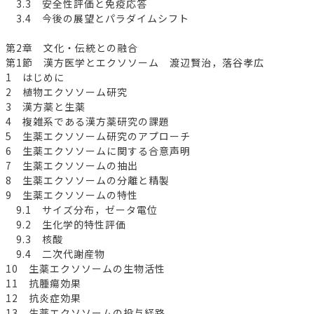
3.3 安全性評価と免疫応答
3.4 今後の展望とパラダイムシフト
第2章 文化・伝統との融合
第1節 漢方医学とエクソソーム 渡辺賢治，落谷孝広
1 はじめに
2 植物エクソソーム研究
3 漢方薬と生薬
4 複雑系である漢方薬研究の課題
5 生薬エクソソーム研究のアプローチ
6 生薬エクソソームに関する合意声明
7 生薬エクソソームの抽出
8 生薬エクソソームの分離と精製
9 生薬エクソソームの特性
9.1 サイズ分布，ゼータ電位
9.2 生化学的特性評価
9.3 核酸
9.4 二次代謝産物
10 生薬エクソソームの生物活性
11 抗腫瘍効果
12 抗炎症効果
13 生薬エクソソームの投与経路