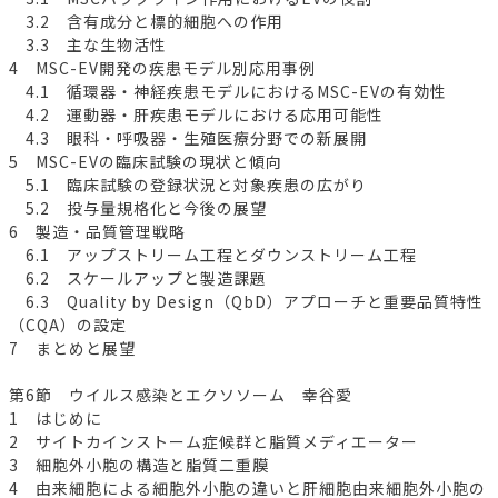
3.2 含有成分と標的細胞への作用
3.3 主な生物活性
4 MSC-EV開発の疾患モデル別応用事例
4.1 循環器・神経疾患モデルにおけるMSC-EVの有効性
4.2 運動器・肝疾患モデルにおける応用可能性
4.3 眼科・呼吸器・生殖医療分野での新展開
5 MSC-EVの臨床試験の現状と傾向
5.1 臨床試験の登録状況と対象疾患の広がり
5.2 投与量規格化と今後の展望
6 製造・品質管理戦略
6.1 アップストリーム工程とダウンストリーム工程
6.2 スケールアップと製造課題
6.3 Quality by Design（QbD）アプローチと重要品質特性
（CQA）の設定
7 まとめと展望
第6節 ウイルス感染とエクソソーム 幸谷愛
1 はじめに
2 サイトカインストーム症候群と脂質メディエーター
3 細胞外小胞の構造と脂質二重膜
4 由来細胞による細胞外小胞の違いと肝細胞由来細胞外小胞の