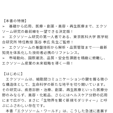
【本書の特徴】
➢ 基礎から応用、医療・創薬・美容・再生医療まで、エクソ
ソーム研究の最前線を一望できる決定版！
➢ エクソソーム研究の第一人者である、東京医科大学 医学総
合研究所 特任教授 落谷 孝広 先生ご監修！
➢ エクソソームの基盤技術から解析・品質管理まで──最新
知見を体系化した技術者必携のリファレンス。
➢ 市場動向、国際潮流、品質・安全性課題を精緻に俯瞰し、
エクソソーム産業の未来戦略を導く一冊！
【はじめに】
エクソソームは、細胞間コミュニケーションの鍵を握る微小
な構造体として、生命科学の新たな地平を切り開いています。
その研究は、疾患診断・治療、創薬、再生医療といった医療分
野のみならず、美容・化粧品、さらにはヘルスケア分野の応用
にまで広がり、まさに「生物界を繋ぐ新規モダリティー」と呼
ぶにふさわしい存在です。
本書「エクソソーム・ワールド」は、こうした急速に進展す