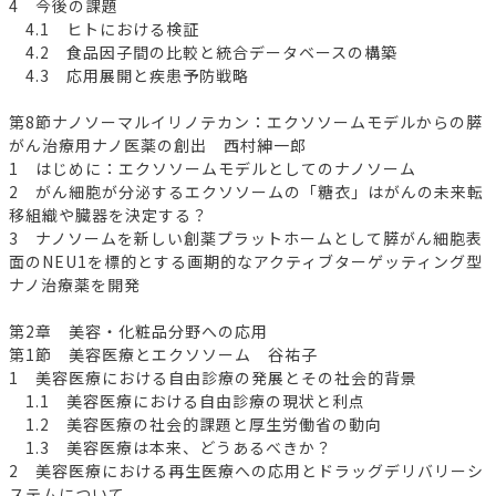
4 今後の課題
4.1 ヒトにおける検証
4.2 食品因子間の比較と統合データベースの構築
4.3 応用展開と疾患予防戦略
第8節ナノソーマルイリノテカン：エクソソームモデルからの膵
がん治療用ナノ医薬の創出 西村紳一郎
1 はじめに：エクソソームモデルとしてのナノソーム
2 がん細胞が分泌するエクソソームの「糖衣」はがんの未来転
移組織や臓器を決定する？
3 ナノソームを新しい創薬プラットホームとして膵がん細胞表
面のNEU1を標的とする画期的なアクティブターゲッティング型
ナノ治療薬を開発
第2章 美容・化粧品分野への応用
第1節 美容医療とエクソソーム 谷祐子
1 美容医療における自由診療の発展とその社会的背景
1.1 美容医療における自由診療の現状と利点
1.2 美容医療の社会的課題と厚生労働省の動向
1.3 美容医療は本来、どうあるべきか？
2 美容医療における再生医療への応用とドラッグデリバリーシ
ステムについて