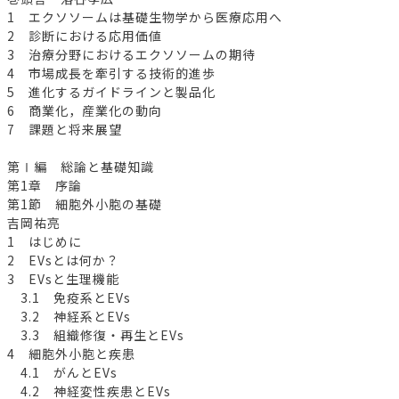
1 エクソソームは基礎生物学から医療応用へ
2 診断における応用価値
3 治療分野におけるエクソソームの期待
4 市場成長を牽引する技術的進歩
5 進化するガイドラインと製品化
6 商業化，産業化の動向
7 課題と将来展望
第Ⅰ編 総論と基礎知識
第1章 序論
第1節 細胞外小胞の基礎
吉岡祐亮
1 はじめに
2 EVsとは何か？
3 EVsと生理機能
3.1 免疫系とEVs
3.2 神経系とEVs
3.3 組織修復・再生とEVs
4 細胞外小胞と疾患
4.1 がんとEVs
4.2 神経変性疾患とEVs