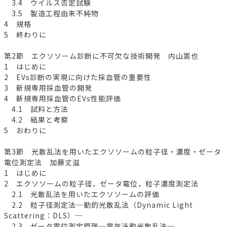
3.4 ウイルス否定試験
3.5 製造工程由来不純物
4 規格
5 終わりに
第2節 エクソソーム診断に不可欠な技術開発 内山嵩也
1 はじめに
2 EVs診断の実現に向けた採血管の重要性
3 新規専用採血管の開発
4 新規専用採血管のEVs性能評価
4.1 試料と方法
4.2 結果と考察
5 おわりに
第3節 光散乱法を用いたエクソソームの粒子径・濃度・ゼータ
電位測定法 加藤丈滋
1 はじめに
2 エクソソームの粒子径，ゼータ電位，粒子濃度測定法
2.1 光散乱法を用いたエクソソームの評価
2.2 粒子径測定法─動的光散乱法（Dynamic Light
Scattering：DLS）─
2.3 ゼータ電位測定原理─電気泳動光散乱法─