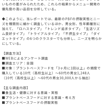
いものの差がみられたため、これらの結果からメニュー開発の
優先度の高い品目を分析している。
◆このように、当レポートでは、最新のPBFの摂取実態とニー
ズを種類別に細かく調査しているほか、男女別、性年齢層別に
加えて、「ロハスタイプ」「トレンド追求タイプ」「生活リズ
ム良好タイプ」「トライアルタイプ」「不摂生タイプ」「ダイ
エットタイプ」の6つのクラスターでも分析し、ニーズを明らか
にしている。
【調査方法】
■WEBによるアンケート調査
■調査エリア：全国
■対象：プラントベースフードを「3ヶ月に1回以上」の頻度で
購入している10代（高校生以上）～60代の男女1,248人
（10代（高校生以上）～60代の男女30,000人から抽出）
【主な調査内容】
■食生活・健康に対する意識・実態
■プラントベースフードに対する意識・考え方
■プラントベースフードの摂取実態