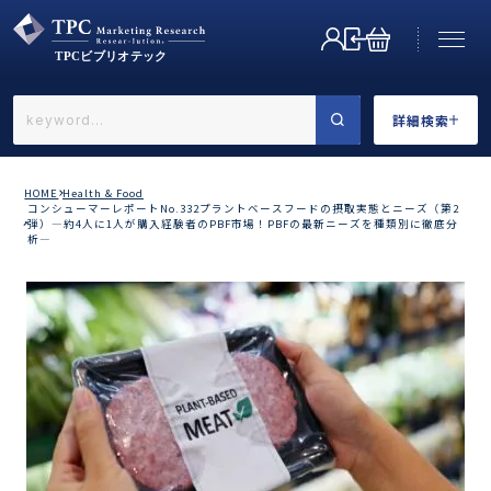
詳細検索
←戻る
詳細検索
HOME
Health & Food
コンシューマーレポートNo.332プラントベースフードの摂取実態とニーズ（第2
弾）―約4人に1人が購入経験者のPBF市場！PBFの最新ニーズを種類別に徹底分
析―
業界で選ぶ
カテゴリで選ぶ