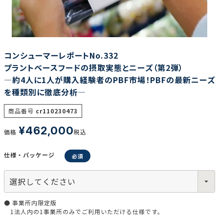
調査の種類で選ぶ
コンシューマーレポートNo.332
プラントベースフードの摂取実態とニーズ（第2弾）
―約4人に1人が購入経験者のPBF市場！PBFの最新ニーズ
を種類別に徹底分析―
リセット
検索する
商品番号
cr110230473
¥
462,000
価格
税込
仕様・パッケージ
● 事業所内限定版
1法人内の1事業所のみでご利用いただける仕様です。