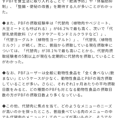
ずPBFを食生活に取り入れることで「肥満予防」や「体脂肪抑
制」、「整腸・便秘の改善」を期待する人が多いことがわかっ
た。
◆また、PBFの摂取経験率は「代替肉（植物肉やベジミート、
大豆ミートとも呼ばれる）」が66.2％で最も高く、次いで「代
替乳使用飲料（ソイラテやアーモンドミルクラテなど）」、
「代替ヨーグルト（植物性ヨーグルト）」、「代替乳（植物性
ミルク）」が続く。次に、普段から摂取している現在摂取率に
ついては、「代替肉」が38.1％で最も高いことから、代替肉摂
取経験者の5割以上が現在も定期的に代替肉を摂取していること
がわかった。
◆なお、PBFユーザーは全般に動物性食品を「全く食べない/飲
まない」というケースが少なく、動物性食品とPBFの両方摂取
していることが多い。さらに、それぞれ1ヶ月あたりの平均摂取
日数をみると、どの種類のPBFも対となる動物性食品の摂取日
数の方がPBFの摂取日数より多くなっている。
◆この他、代替肉に焦点を当て、どのようなメニューのニーズ
が高いのかを探ったところ、普段食べている肉のメニューの中
でも代替肉のメニューとしてのニーズが高いものと、そうでな