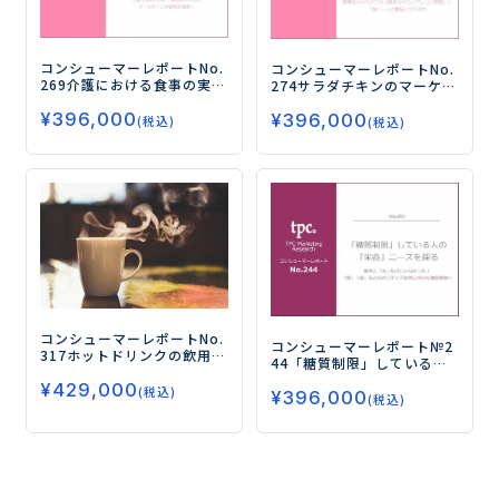
コンシューマーレポートNo.
コンシューマーレポートNo.
269
介護における食事の実態
274
サラダチキンのマーケ
と今後のニーズを探る
―介
ティング提案
―今後のター
¥
396,000
護する側の悩み・問題点に
¥
396,000
ゲット層は「30代以上の女
(税込)
(税込)
応じたマーケティング戦略
性」 需要拡大のためには
を提案！―
「飽きさせないアレンジ提
案」と「食シーンの開拓」
が不可欠―
コンシューマーレポートNo.
コンシューマーレポート№2
317
ホットドリンクの飲用実
44
「糖質制限」している人
態と今後のニーズ（第14
の「栄養」ニーズを探る
―
¥
429,000
弾）
―近年のキーワード
(税込)
¥
396,000
意外と「苦」だけじゃな
(税込)
は“疲れ”！「リラックス効
かった！「健」「楽」など
果」を求めるニーズの取り
のポジティブ思考に向けた
込みがポイント―
商品開発へ―