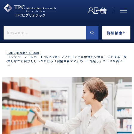
詳細検索
←戻る
詳細検索
HOME
Health & Food
コンシューマーレポートNo.297働くママのコンビニ中食の夕食ニーズを探る―残
業しながら自炊もしっかり行う「完璧主義ママ」の「一品足し」ニーズが高い！
―
業界で選ぶ
カテゴリで選ぶ