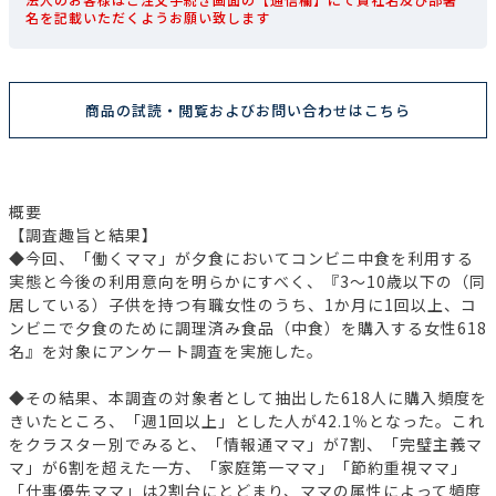
名を記載いただくようお願い致します
商品の試読・閲覧およびお問い合わせはこちら
概要
【調査趣旨と結果】
◆今回、「働くママ」が夕食においてコンビニ中食を利用する
実態と今後の利用意向を明らかにすべく、『3～10歳以下の（同
居している）子供を持つ有職女性のうち、1か月に1回以上、コ
ンビニで夕食のために調理済み食品（中食）を購入する女性618
名』を対象にアンケート調査を実施した。
◆その結果、本調査の対象者として抽出した618人に購入頻度を
きいたところ、「週1回以上」とした人が42.1％となった。これ
をクラスター別でみると、「情報通ママ」が7割、「完璧主義マ
マ」が6割を超えた一方、「家庭第一ママ」「節約重視ママ」
「仕事優先ママ」は2割台にとどまり、ママの属性によって頻度