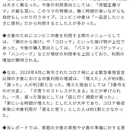
は大きく異なった。今後の利用意向としては、「完璧主義マ
マ」が最も高い。このママの特徴は、働く時間が長いながらも
自炊もしっかり行うタイプ。コンビニ中食は「一品足したいと
きに便利」だから利用するとした人が多かった。
◆夕食のためにコンビニ中食を利用する際のメニューとして
は、「鶏のから揚げ」や「コロッケ」といった揚げ物が上位で
あった。今後の購入意向としては、「パスタ・スパゲッティ」
や「ハンバーグ」などが現状の利用率を上回っており、利用の
増加が期待される。
◆なお、2020年4月に発令されたコロナ禍による緊急事態宣言
以降の夕食における中食利用の増減は、「増えた」人が約4割、
「減った」人が約2割となった。増えた理由としては「3食作る
のが大変」、「子育てのストレスがたまる」などが挙げられ
た。一方、減った理由としては「店に行く頻度が減った」、
「家にいる時間が増えた」とした人が大半であり、コロナ禍収
束後に中食利用が「減ると思う」とした人は約1割と少なかっ
た。
◆当レポートでは、家庭の夕食の実態や夕食の準備に対する意