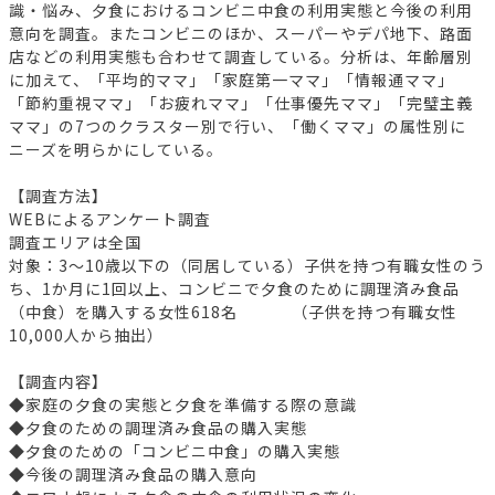
識・悩み、夕食におけるコンビニ中食の利用実態と今後の利用
意向を調査。またコンビニのほか、スーパーやデパ地下、路面
店などの利用実態も合わせて調査している。分析は、年齢層別
に加えて、「平均的ママ」「家庭第一ママ」「情報通ママ」
「節約重視ママ」「お疲れママ」「仕事優先ママ」「完璧主義
ママ」の7つのクラスター別で行い、「働くママ」の属性別に
ニーズを明らかにしている。
【調査方法】
WEBによるアンケート調査
調査エリアは全国
対象：3～10歳以下の（同居している）子供を持つ有職女性のう
ち、1か月に1回以上、コンビニで夕食のために調理済み食品
（中食）を購入する女性618名 （子供を持つ有職女性
10,000人から抽出）
【調査内容】
◆家庭の夕食の実態と夕食を準備する際の意識
◆夕食のための調理済み食品の購入実態
◆夕食のための「コンビニ中食」の購入実態
◆今後の調理済み食品の購入意向