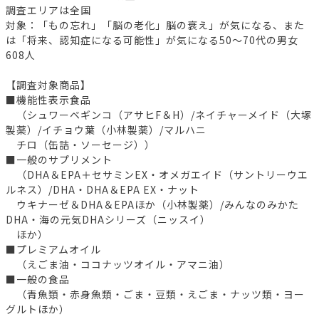
調査エリアは全国
対象：「もの忘れ」「脳の老化」脳の衰え」が気になる、また
は「将来、認知症になる可能性」が気になる50～70代の男女
608人
【調査対象商品】
■機能性表示食品
（シュワーベギンコ（アサヒF＆H）/ネイチャーメイド（大塚
製薬）/イチョウ葉（小林製薬）/マルハニ
チロ（缶詰・ソーセージ））
■一般のサプリメント
（DHA＆EPA＋セサミンEX・オメガエイド（サントリーウエ
ルネス）/DHA・DHA＆EPA EX・ナット
ウキナーゼ＆DHA＆EPAほか（小林製薬）/みんなのみかた
DHA・海の元気DHAシリーズ（ニッスイ）
ほか）
■プレミアムオイル
（えごま油・ココナッツオイル・アマニ油）
■一般の食品
（青魚類・赤身魚類・ごま・豆類・えごま・ナッツ類・ヨー
グルトほか）