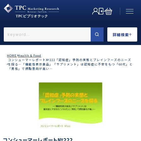
詳細検索
←戻る
詳細検索
HOME
Health & Food
コンシューマーレポート№222「認知症」予防の実態とブレインフーズのニーズ
を探る―「機能性表示食品」「サプリメント」は認知症に不安をもつ「60代」と
「男性」で摂取意向が高い―
業界で選ぶ
カテゴリで選ぶ
コンシューマーレポート№222