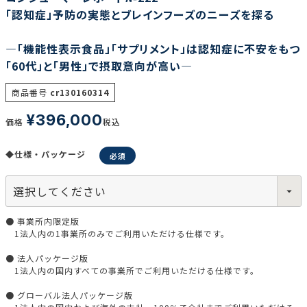
「認知症」予防の実態とブレインフーズのニーズを探る
―「機能性表示食品」「サプリメント」は認知症に不安をもつ
調査の種類で選ぶ
「60代」と「男性」で摂取意向が高い―
商品番号
cr130160314
¥
396,000
価格
税込
リセット
検索する
◆仕様・パッケージ
● 事業所内限定版
1法人内の1事業所のみでご利用いただける仕様です。
● 法人パッケージ版
1法人内の国内すべての事業所でご利用いただける仕様です。
● グローバル法人パッケージ版