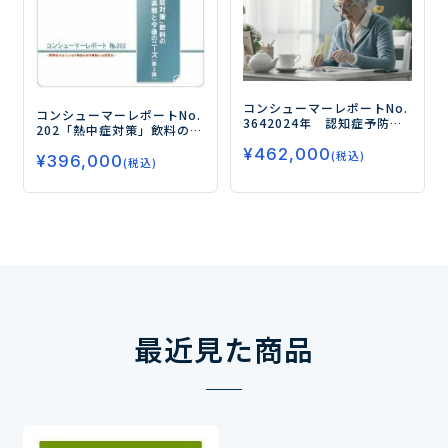
コンシューマーレポートNo.
コンシューマーレポートNo.
364
2024年 認知症予防の
202
「熱中症対策」飲料の飲
実態と商品ニーズ（第3弾）
用実態とニーズ（第3弾）
―
¥
462,000
－「睡眠」×「認知機能」
(税込)
¥
396,000
需要拡大ポイントは「普段
(税込)
の意識がアップ！－
の水分補給」との差別化―
最近見た商品