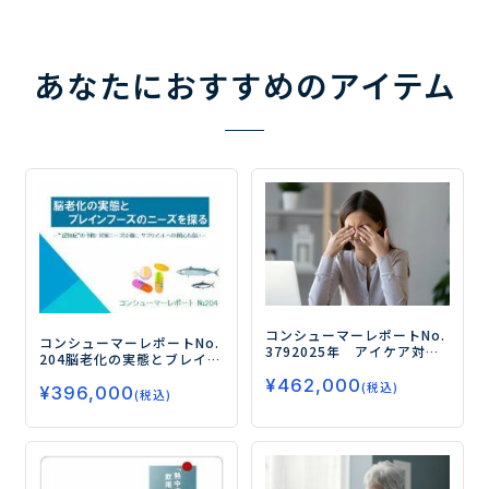
あなたにおすすめのアイテム
コンシューマーレポートNo.
コンシューマーレポートNo.
379
2025年 アイケア対策
204
脳老化の実態とブレイン
商品の摂取実態と今後の
フーズのニーズを探る
―“認
¥
462,000
ニーズ分析
ー今後は機能性
(税込)
¥
396,000
知症”の予防・対策ニーズは
(税込)
表示食品でないと戦えない
強く、サプリメントへの関
のか？機能性表示食品のト
心も高い―
リガーを徹底分析！ー