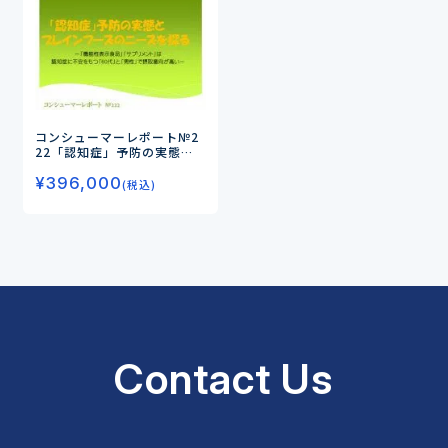
コンシューマーレポート№2
22
「認知症」予防の実態と
ブレインフーズのニーズを探
¥
396,000
る
―「機能性表示食品」「サ
(税込)
プリメント」は認知症に不安
をもつ「60代」と「男性」
で摂取意向が高い―
Contact Us