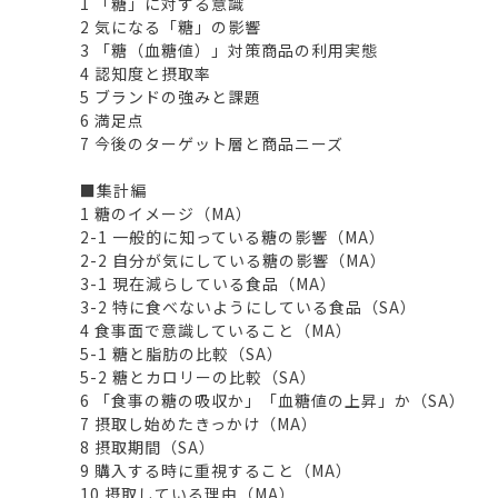
1 「糖」に対する意識
2 気になる「糖」の影響
3 「糖（血糖値）」対策商品の利用実態
4 認知度と摂取率
5 ブランドの強みと課題
6 満足点
7 今後のターゲット層と商品ニーズ
■集計編
1 糖のイメージ（MA）
2-1 一般的に知っている糖の影響（MA）
2-2 自分が気にしている糖の影響（MA）
3-1 現在減らしている食品（MA）
3-2 特に食べないようにしている食品（SA）
4 食事面で意識していること（MA）
5-1 糖と脂肪の比較（SA）
5-2 糖とカロリーの比較（SA）
6 「食事の糖の吸収か」「血糖値の上昇」か（SA）
7 摂取し始めたきっかけ（MA）
8 摂取期間（SA）
9 購入する時に重視すること（MA）
10 摂取している理由（MA）