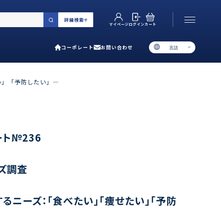
詳細検索
カート
ログイン
マイページ
コーポレート
お問い合わせ
言語
お電話でのお問い合わせ
06-6538-5358
い」「予防したい」―
［ 9:00-17:00 土日祝除く ］
類で選ぶ
ト№236
プ
ズ調査
用ガイド
あるご質問
るニーズ：「食べたい」「痩せたい」「予防
い合わせ
ポレート