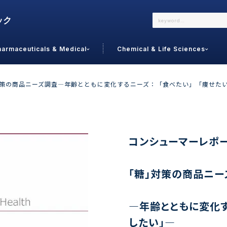
harmaceuticals & Medical
Chemical & Life Sciences
よくあるご質問
メールでのお問い合わせ
対策の商品ニーズ調査―年齢とともに変化するニーズ：「食べたい」「痩せた
詳しくはこちら
お問い合わせ
カテゴリで選ぶ
調査の種
コンシューマーレポー
 Food
トッ
「糖」対策の商品ニー
通販
ご利
サプリ
よく
美容
シニア
―年齢とともに変化す
お問
リセット
検索する
女性・フェムケア
したい」―
オーラル
コー