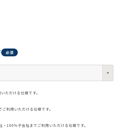
ジ
0013
西区新町2-4-2 なにわ筋SIAビル［
Map
］
6-6538-5358（代表）
用いただける仕様です。
でご利用いただける仕様です。
・100％子会社までご利用いただける仕様です。