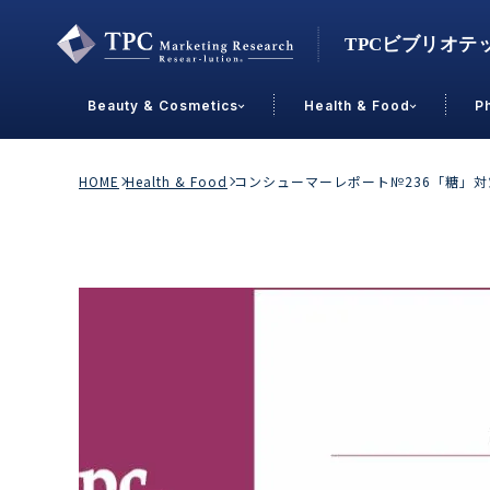
Beauty & Cosmetics
Health & Food
P
Contact Us
HOME
Health & Food
コンシューマーレポート№236「糖」
業界で選ぶ
Beauty & Cosmetics
Health &
スキンケア
男性
加工食品
メイクアップ
美容食品
飲料
ヘアケア
その他
乳製品
敏感肌・アトピー
菓子
R&D
ＰＢＦ
OEM
冷食