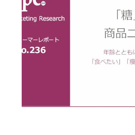
原料・素材
業務用
通販
食品添加物
美容室・サロン
R&D
海外
海外
Pharmaceuticals & Medical
Chemical
患者調査
デジタル・Dtx
ファイン・
ドクター調査
その他
プラスチッ
モダリティ
農薬・農業
がん
電子材料
精神神経
自動車
呼吸器・免疫
ライフサイ
骨・関節
CDMO
循環器・代謝
戦略
泌尿器・婦人
海外
戦略
その他
調査の種類から探す
市場調査
消費者調査
戦略調査
素材・原料・R&D調査