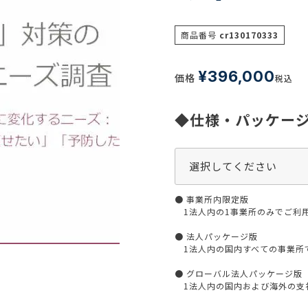
生活習慣
介護
機能性原料・素材
商品番号
cr130170333
その他
 & Life Sciences
スペシャリティ・原料
¥
396,000
価格
税込
ク・容器・包装材
資材
◆仕様・パッケー
〒550-
大阪市
エンス
TEL 0
● 事業所内限定版
1法人内の1事業所のみでご利
患者・ドクター調査
● 法人パッケージ版
海外・グローバル調査
1法人内の国内すべての事業所
● グローバル法人パッケージ版
1法人内の国内および海外の支社