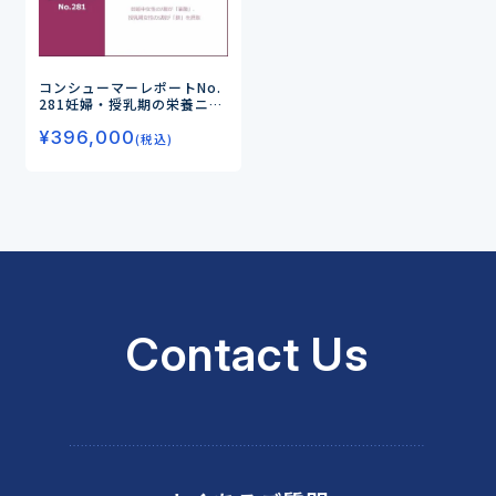
コンシューマーレポートNo.
281
妊婦・授乳期の栄養ニー
ズ調査
―妊娠中女性の7割が
¥
396,000
「葉酸」、授乳期女性の5割
(税込)
が「鉄」を摂取―
Contact Us