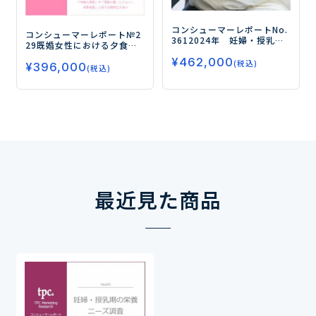
コンシューマーレポートNo.
コンシューマーレポート№2
361
2024年 妊婦・授乳期
29
既婚女性における夕食の
の栄養ニーズ（第２弾）
－
実態と惣菜利用ニーズを探
¥
462,000
母親の自分自身に対する栄
(税込)
¥
396,000
る
―夕食の「献立決め」や
(税込)
養の意識がアップ！－
「調理」に対してストレス
を感じている人は8割を占
め、「市販の惣菜」や「惣
菜の素・レトルト・冷凍食
品」に対する期待は大きい
―
最近見た商品