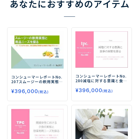
あなたにおすすめのアイテム
コンシューマーレポートNo.
コンシューマーレポートNo.
280
減塩に対する意識と食事
207
スムージーの飲用実態と
の実態を探る
―男女間で異
商品ニーズを探る
―ター
¥
396,000
なる目的：男性は“高血圧の
¥
396,000
ゲットは「20・30代」、求
(税込)
(税込)
予防・改善”、女性は“先々
める効果は「野菜不足の解
の健康への備え”―
消」「美肌」「ダイエッ
ト」―