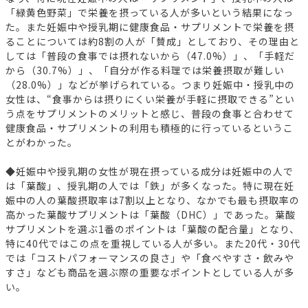
「緑黄色野菜」で栄養を摂っている人が多いという結果になっ
た。また妊娠中や授乳期に健康食品・サプリメントで栄養を摂
ることについては約8割の人が「賛成」としており、その理由と
しては「普段の食事では摂れないから（47.0%）」、「手軽だ
から（30.7%）」、「自分が作る料理では栄養摂取が難しい
（28.0%）」などが挙げられている。つまり妊娠中・授乳中の
女性は、“食事からは摂りにくい栄養が手軽に摂取できる”とい
う点をサプリメントのメリットと感じ、普段の食事と合わせて
健康食品・サプリメントの利用も積極的に行っているというこ
とがわかった。
◆妊娠中や授乳期の女性が現在摂っている成分は妊娠中の人で
は「葉酸」、授乳期の人では「鉄」が多くなった。特に現在妊
娠中の人の葉酸摂取率は7割以上となり、なかでも最も摂取率の
高かった葉酸サプリメントは「葉酸（DHC）」であった。葉酸
サプリメントを選ぶ1番のポイントは「葉酸の配合量」となり、
特に40代ではこの点を重視している人が多い。また20代・30代
では「コストパフォーマンスの良さ」や「食べやすさ・飲みや
すさ」なども商品を選ぶ際の重要なポイントとしている人が多
い。