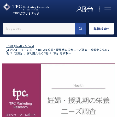
詳細検索
←戻る
詳細検索
HOME
Health & Food
コンシューマーレポートNo.281妊婦・授乳期の栄養ニーズ調査―妊娠中女性の7
割が「葉酸」、授乳期女性の5割が「鉄」を摂取―
業界で選ぶ
カテゴリで選ぶ