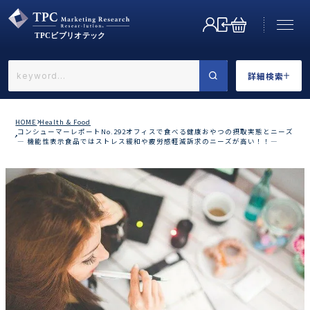
詳細検索
←戻る
詳細検索
HOME
Health & Food
コンシューマーレポートNo.292オフィスで食べる健康おやつの摂取実態とニーズ
― 機能性表示食品ではストレス緩和や疲労感軽減訴求のニーズが高い！！―
業界で選ぶ
カテゴリで選ぶ