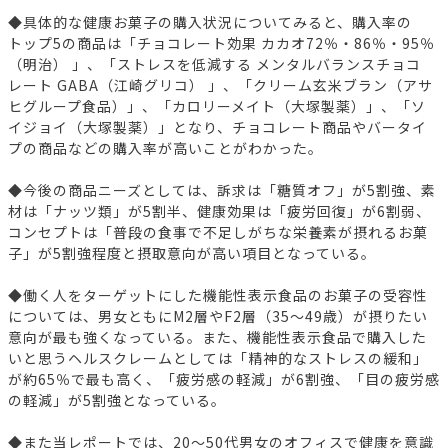
◆具体的な健康お菓子の購入状況についてみると、購入率の
トップ5の商品は「チョコレート効果 カカオ72％・86％・95％
（明治） 」、「ストレスを低減する メンタルバランスチョコ
レート GABA（江崎グリコ） 」、「クリーム玄米ブラン（アサ
ヒグループ食品）」、「カロリーメイト（大塚製薬）」、「ソ
イジョイ（大塚製薬）」となり、チョコレート商品やバータイ
プの商品などの購入率が高いことがわかった。
◆今後の商品ニーズとしては、訴求は「糖質オフ」が5割強、素
材は「ナッツ類」が5割半、健康効果は「疲労回復」が6割弱、
コンセプトは「普段の食事で不足しがちな栄養素が摂れるお菓
子」が5割強程度と摂取意向が高い項目となっている。
◆働く人をターゲットにした機能性表示食品のお菓子の受容性
については、男女ともにM2層やF2層（35～49歳）が摂りたい
意向が最も強くなっている。また、機能性表示食品で購入した
いと思うヘルスクレームとしては「精神的なストレスの緩和」
が約65％で最も高く、「疲労感の軽減」が6割強、「目の疲労感
の軽減」が5割強となっている。
◆また当レポートでは、20～50代男女のオフィスで健康を意識