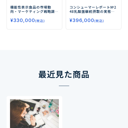
コンシューマーレポート№2
機能性表示食品の市場動
48
乳酸菌継続摂取の実態と
向・マーケティング戦略調
ニーズ
―摂取期間よりも摂
査
― 「内臓脂肪・体脂
¥
396,000
¥
330,000
取頻度によって乳酸菌の効
肪」、「中性脂肪」、「整
(税込)
(税込)
果の実感度合いが高まって
腸」、「骨の健康維持」、
いる―
「目・視覚改善」市場が成
長！各社とも機能性表示を
活かした「店頭販促・広告
活動・チャネル戦略」に注
力―
最近見た商品