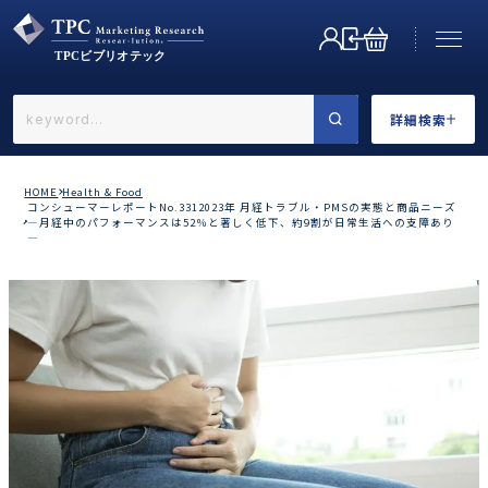
詳細検索
←戻る
詳細検索
HOME
Health & Food
コンシューマーレポートNo.3312023年 月経トラブル・PMSの実態と商品ニーズ
―月経中のパフォーマンスは52％と著しく低下、約9割が日常生活への支障あり
―
業界で選ぶ
カテゴリで選ぶ