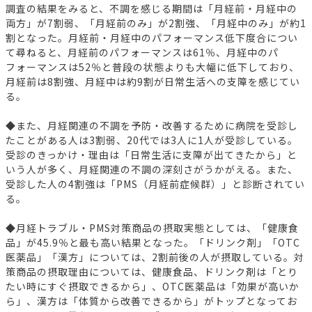
調査の結果をみると、不調を感じる期間は「月経前・月経中の
両方」が7割弱、「月経前のみ」が2割強、「月経中のみ」が約1
割となった。月経前・月経中のパフォーマンス低下度合につい
て尋ねると、月経前のパフォーマンスは61％、月経中のパ
フォーマンスは52％と普段の状態よりも大幅に低下しており、
月経前は8割強、月経中は約9割が日常生活への支障を感じてい
る。
◆また、月経関連の不調を予防・改善するために病院を受診し
たことがある人は3割弱、20代では3人に1人が受診している。
受診のきっかけ・理由は「日常生活に支障が出てきたから」と
いう人が多く、月経関連の不調の深刻さがうかがえる。また、
受診した人の4割強は「PMS（月経前症候群）」と診断されてい
る。
◆月経トラブル・PMS対策商品の摂取実態としては、「健康食
品」が45.9％と最も高い結果となった。「ドリンク剤」「OTC
医薬品」「漢方」については、2割前後の人が摂取している。対
策商品の摂取理由については、健康食品、ドリンク剤は「とり
たい時にすぐ摂取できるから」、OTC医薬品は「効果が高いか
ら」、漢方は「体質から改善できるから」がトップとなってお