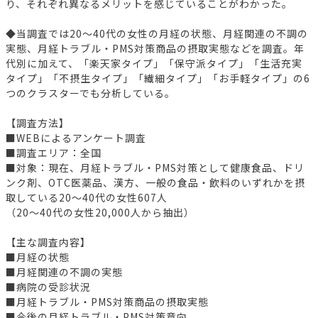
り、それぞれ異なるメリットを感じていることがわかった。
◆当調査では20～40代の女性の月経の状態、月経関連の不調の
実態、月経トラブル・PMS対策商品の摂取実態などを調査。年
代別に加えて、「楽天家タイプ」「保守派タイプ」「生活充実
タイプ」「不摂生タイプ」「繊細タイプ」「お手軽タイプ」の6
つのクラスターでも分析している。
【調査方法】
■WEBによるアンケート調査
■調査エリア：全国
■対象：現在、月経トラブル・PMS対策として健康食品、ドリ
ンク剤、OTC医薬品、漢方、一般の食品・飲料のいずれかを摂
取している20～40代の女性607人
（20～40代の女性20,000人から抽出）
【主な調査内容】
■月経の状態
■月経関連の不調の実態
■病院の受診状況
■月経トラブル・PMS対策商品の摂取実態
■今後の月経トラブル・PMS対策意向