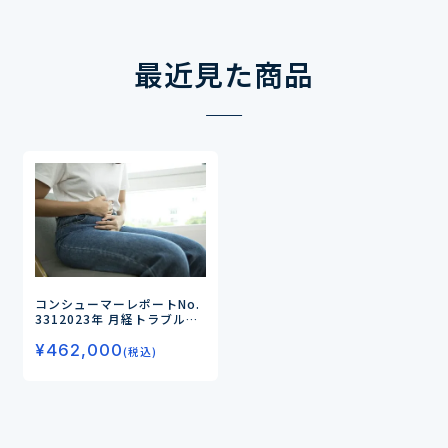
最近見た商品
コンシューマーレポートNo.
331
2023年 月経トラブル・
PMSの実態と商品ニーズ
―月
¥
462,000
経中のパフォーマンスは5
(税込)
2％と著しく低下、約9割が
日常生活への支障あり―