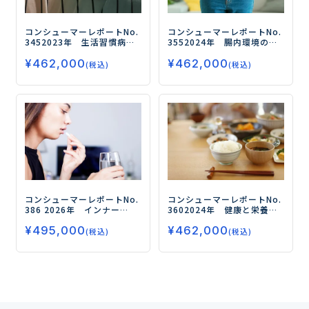
コンシューマーレポートNo.
コンシューマーレポートNo.
345
2023年 生活習慣病対
355
2024年 腸内環境の対
策の実態とニーズ（第2弾）
策とニーズ（第3弾）
－「免
¥
462,000
¥
462,000
―今後の対策ニーズが高い
疫力」「ストレス」「睡
(税込)
(税込)
健康数値は 「体重」「血
眠」に加え、「オーラルケ
圧」「体脂肪率」「中性脂
ア」「スキンケア」など多
肪」「血糖値」！ ―
様化する健康ニーズ－
コンシューマーレポートNo.
コンシューマーレポートNo.
386
2026年 インナー
360
2024年 健康と栄養に
ビューティの実態とニーズ
関する意識・実態調査（第6
¥
495,000
¥
462,000
（第4弾）
ー手軽化する摂取
弾）
－「プロテイン」の摂
(税込)
(税込)
行動と若年化する健康意
取率が5年連続で上昇、
識ー
「免疫力向上」はコロナ収
束後も依然として高いニー
ズを保つ－