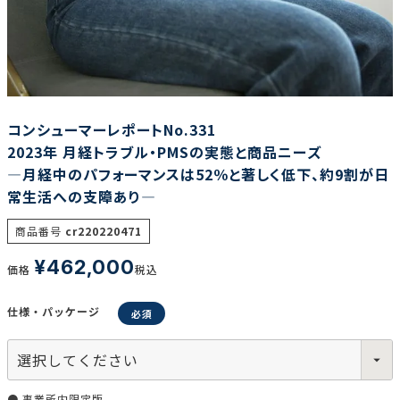
調査の種類で選ぶ
コンシューマーレポートNo.331
2023年 月経トラブル・PMSの実態と商品ニーズ
―月経中のパフォーマンスは52％と著しく低下、約9割が日
常生活への支障あり―
リセット
検索する
商品番号
cr220220471
¥
462,000
価格
税込
仕様・パッケージ
● 事業所内限定版