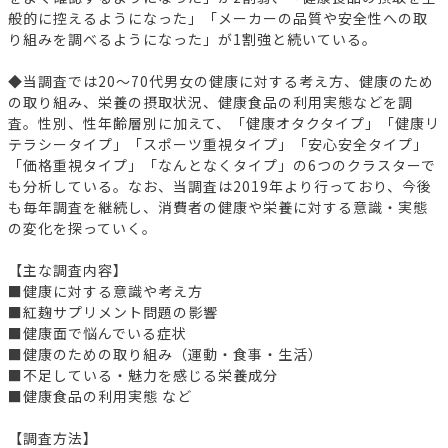
般的に控えるようになった」「メーカーの品質や安全性への取
り組みを調べるようになった」が1割強と続いている。
◆当調査では20～70代男女の健康に対する考え方、健康のため
の取り組み、栄養の摂取状況、健康食品の利用実態などを調
査。性別、性年齢層別に加えて、「健康オタクタイプ」「健康リ
テラシータイプ」「スポーツ重視タイプ」「安心安全タイプ」
「価格重視タイプ」「なんとなくタイプ」の6つのクラスターで
も分析している。なお、当調査は2019年より行っており、今後
も毎年調査を継続し、消費者の健康や栄養に対する意識・実態
の変化を探っていく。
【主な調査内容】
■健康に対する意識や考え方
■紅麹サプリメント問題の影響
■健康面で悩んでいる症状
■健康のための取り組み（運動・食事・生活）
■不足している・魅力を感じる栄養成分
■健康食品の利用実態 など
【調査方法】