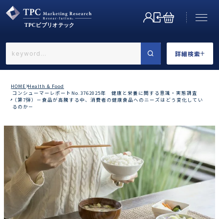
詳細検索
←戻る
詳細検索
HOME
Health & Food
コンシューマーレポートNo.3762025年 健康と栄養に関する意識・実態調査
（第7弾）－食品が高騰する中、消費者の健康食品へのニーズはどう変化してい
るのか－
業界で選ぶ
カテゴリで選ぶ