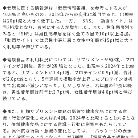
◆健康に関する情報源は「健康情報番組」を参考にする人が
40.6%と高いものの、2019年からの変化に着目すると、出現率
は20pt減と大きく低下した。一方、「SNS」「動画サイト」は
同2桁増となり、参考にする人が増加した。また、性年齢層別で
みると「SNS」は男性高年層を除く全ての層で10pt以上増加。
「動画サイト」では男性中高年層と女性中年層が15pt増と大き
く利用率が伸びている。
◆健康食品の利用状況については、サプリメントが約8割、プロ
テインが3割強、青汁が2割強となった。出現率を2024年と比較
すると、サプリメントが1.4pt増、プロテインが0.9pt減、青汁
が2.8pt減となり、5年連続で摂取率が上昇したプロテインは初
めて出現率が減少となった。しかしながら、若年層の伸長は続
き、男性若年層は前年比3.7pt増、女性若年層は4.8pt増と伸び
続けている。
◆また、紅麹サプリメント問題の影響で健康食品に対する意
識・行動が変化した人は約4割。2024年と比較すると1pt増とな
り、依然健康食品に対する意識・行動に影響をもたらしてい
る。具体的な行動・意識の変化としては、「パッケージの表示
をよく確認するようになった」が2割弱、「健康食品の摂取を全