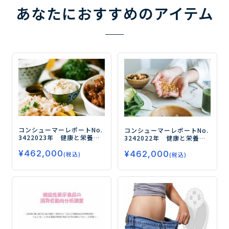
あなたにおすすめのアイテム
コンシューマーレポートNo.
コンシューマーレポートNo.
342
2023年 健康と栄養に
324
2022年 健康と栄養に
関する意識・実態調査（第
関する意識・実態調査（第4
¥
462,000
５弾）
－コスパ・タイパ志
¥
462,000
弾）
―「健康」を「睡眠」
(税込)
(税込)
向の高まりにより、健康食
や「ストレス」と関連づけ
品による効率的な栄養摂取
てとらえる人が増加！ ―
ニーズが拡大－