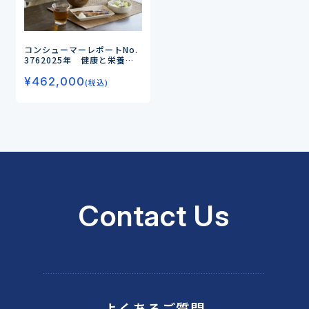
コンシューマーレポートNo.
376
2025年 健康と栄養に
関する意識・実態調査（第7
¥
462,000
弾）
－食品が高騰する中、消
(税込)
費者の健康食品へのニーズは
どう変化しているのか－
Contact Us
よくあるご質問