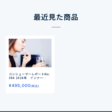
最近見た商品
コンシューマーレポートNo.
386
2026年 インナー
ビューティの実態とニーズ
¥
495,000
（第4弾）
ー手軽化する摂取
(税込)
行動と若年化する健康意識ー