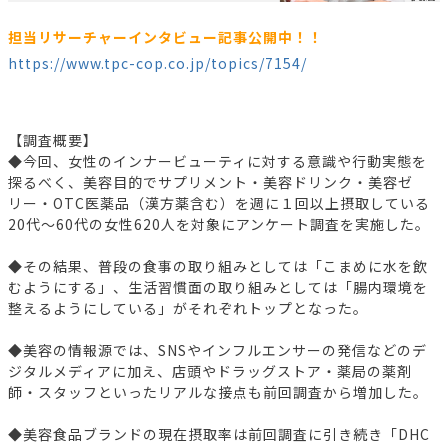
担当リサーチャーインタビュー記事公開中！！
https://www.tpc-cop.co.jp/topics/7154/
【調査概要】
◆今回、女性のインナービューティに対する意識や行動実態を
探るべく、美容目的でサプリメント・美容ドリンク・美容ゼ
リー・OTC医薬品（漢方薬含む）を週に１回以上摂取している
20代～60代の女性620人を対象にアンケート調査を実施した。
◆その結果、普段の食事の取り組みとしては「こまめに水を飲
むようにする」、生活習慣面の取り組みとしては「腸内環境を
整えるようにしている」がそれぞれトップとなった。
◆美容の情報源では、SNSやインフルエンサーの発信などのデ
ジタルメディアに加え、店頭やドラッグストア・薬局の薬剤
師・スタッフといったリアルな接点も前回調査から増加した。
◆美容食品ブランドの現在摂取率は前回調査に引き続き「DHC