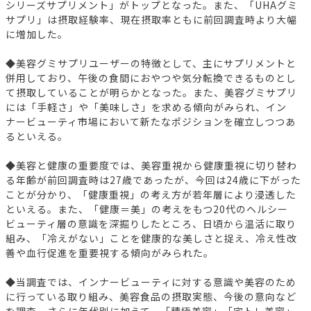
シリーズサプリメント」がトップとなった。また、「UHAグミ
サプリ」は摂取経験率、現在摂取率ともに前回調査時より大幅
に増加した。
◆美容グミサプリユーザーの特徴として、主にサプリメントと
併用しており、午後の食間におやつや気分転換できるものとし
て摂取していることが明らかとなった。また、美容グミサプリ
には「手軽さ」や「美味しさ」を求める傾向がみられ、イン
ナービューティ市場において新たなポジションを確立しつつあ
るといえる。
◆美容と健康の重要度では、美容重視から健康重視に切り替わ
る年齢が前回調査時は27歳であったが、今回は24歳に下がった
ことが分かり、「健康重視」の考え方が若年層により浸透した
といえる。また、「健康＝美」の考えをもつ20代のヘルシー
ビューティ層の意識を深掘りしたところ、日頃から温活に取り
組み、「冷えがない」ことを健康的な美しさと捉え、冷え性改
善や血行促進を重要視する傾向がみられた。
◆当調査では、インナービューティに対する意識や美容のため
に行っている取り組み、美容食品の摂取実態、今後の意向など