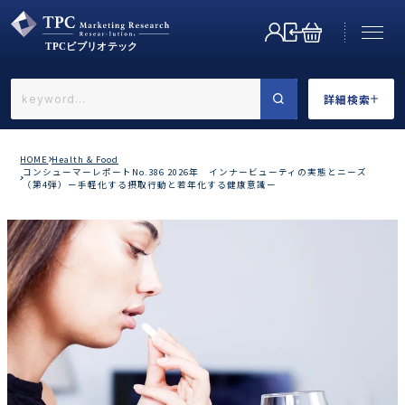
詳細検索
←戻る
詳細検索
HOME
Health & Food
コンシューマーレポートNo.386 2026年 インナービューティの実態とニーズ
（第4弾）ー手軽化する摂取行動と若年化する健康意識ー
業界で選ぶ
カテゴリで選ぶ