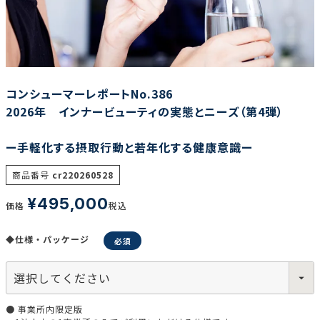
調査の種類で選ぶ
コンシューマーレポートNo.386
2026年 インナービューティの実態とニーズ（第4弾）
ー手軽化する摂取行動と若年化する健康意識ー
リセット
検索する
商品番号
cr220260528
¥
495,000
価格
税込
◆仕様・パッケージ
● 事業所内限定版