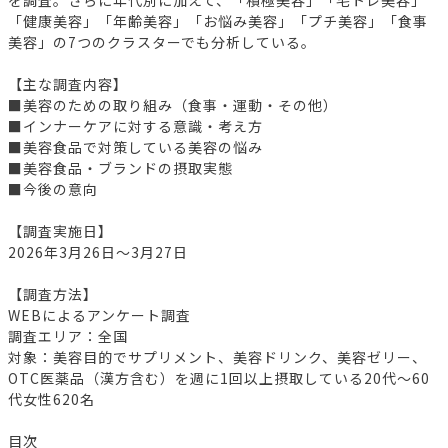
を調査。さらに年代別に加えて、「積極美容」「宅トレ美容」
「健康美容」「年齢美容」「お悩み美容」「プチ美容」「食事
美容」の7つのクラスターでも分析している。
【主な調査内容】
■美容のための取り組み（食事・運動・その他）
■インナーケアに対する意識・考え方
■美容食品で対策している美容の悩み
■美容食品・ブランドの摂取実態
■今後の意向
【調査実施日】
2026年3月26日～3月27日
【調査方法】
WEBによるアンケート調査
調査エリア：全国
対象：美容目的でサプリメント、美容ドリンク、美容ゼリー、
OTC医薬品（漢方含む）を週に1回以上摂取している20代～60
代女性620名
目次