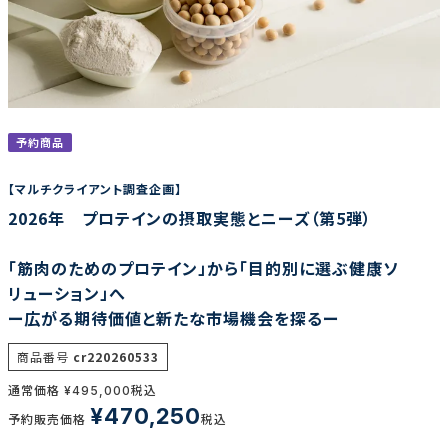
調査の種類で選ぶ
予約商品
【マルチクライアント調査企画】
2026年 プロテインの摂取実態とニーズ（第5弾）
リセット
検索する
「筋肉のためのプロテイン」から「目的別に選ぶ健康ソ
リューション」へ
ー広がる期待価値と新たな市場機会を探るー
商品番号
cr220260533
通常価格
税込
¥
495,000
¥
470,250
予約販売価格
税込