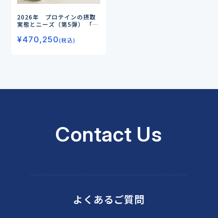
2026年 プロテインの摂取
実態とニーズ（第5弾）
「筋
肉のためのプロテイン」から
¥
470,250
「目的別に選ぶ健康ソリュー
(税込)
ション」へ
ー広がる期待価
値と新たな市場機会を探るー
Contact Us
よくあるご質問