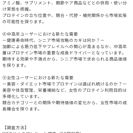
アミノ酸、サプリメント、関節ケア商品などとの併用・使い分
け実態を把握。
プロテインの立ち位置や、競合・代替・補完関係から市場拡張
の可能性を探ります。
④中高年ユーザーにおける新たな需要
ー健康寿命時代、シニア市場攻略のカギは何か？ー
加齢による筋力低下やフレイルへの関心が高まるなか、中高年
層はプロテイン市場の重要な成長ドライバーとなっています。
期待する効果や不満点から、シニア市場で求められる商品価値
を探ります。
⑤女性ユーザーにおける新たな需要
ー美容・ダイエット市場でプロテインは選ばれ続けるのか？ー
美容や体型管理、栄養補給など、女性のプロテイン利用目的は
多様化しています。
競合カテゴリーとの関係や期待価値の変化から、女性市場の成
長機会を探ります。
【調査方法】