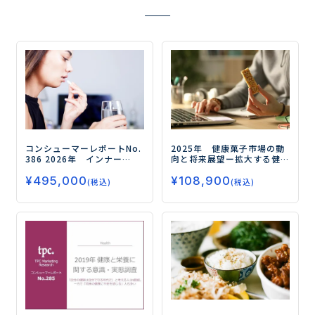
コンシューマーレポートNo.
2025年 健康菓子市場の動
386
2026年 インナー
向と将来展望
ー拡大する健
ビューティの実態とニーズ
康需要、今後の注目領域と
¥
495,000
¥
108,900
（第4弾）
ー手軽化する摂取
はー
(税込)
(税込)
行動と若年化する健康意
識ー