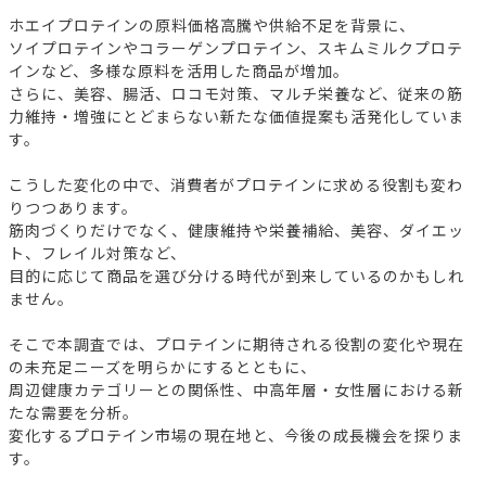
ホエイプロテインの原料価格高騰や供給不足を背景に、
ソイプロテインやコラーゲンプロテイン、スキムミルクプロテ
インなど、多様な原料を活用した商品が増加。
さらに、美容、腸活、ロコモ対策、マルチ栄養など、従来の筋
力維持・増強にとどまらない新たな価値提案も活発化していま
す。
こうした変化の中で、消費者がプロテインに求める役割も変わ
りつつあります。
筋肉づくりだけでなく、健康維持や栄養補給、美容、ダイエッ
ト、フレイル対策など、
目的に応じて商品を選び分ける時代が到来しているのかもしれ
ません。
そこで本調査では、プロテインに期待される役割の変化や現在
の未充足ニーズを明らかにするとともに、
周辺健康カテゴリーとの関係性、中高年層・女性層における新
たな需要を分析。
変化するプロテイン市場の現在地と、今後の成長機会を探りま
す。