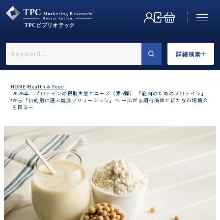
詳細検索
←戻る
詳細検索
HOME
Health & Food
2026年 プロテインの摂取実態とニーズ（第5弾） 「筋肉のためのプロテイン」
から「目的別に選ぶ健康ソリューション」へ ー広がる期待価値と新たな市場機会
を探るー
業界で選ぶ
カテゴリで選ぶ