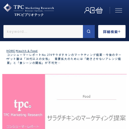
詳細検索
←戻る
詳細検索
HOME
Health & Food
コンシューマーレポートNo.274サラダチキンのマーケティング提案―今後のター
ゲット層は「30代以上の女性」 需要拡大のためには「飽きさせないアレンジ提
案」と「食シーンの開拓」が不可欠―
業界で選ぶ
カテゴリで選ぶ