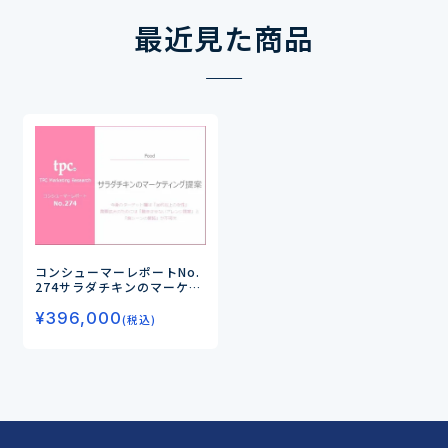
最近見た商品
コンシューマーレポートNo.
274
サラダチキンのマーケ
ティング提案
―今後のター
¥
396,000
ゲット層は「30代以上の女
(税込)
性」 需要拡大のためには
「飽きさせないアレンジ提
案」と「食シーンの開拓」が
不可欠―