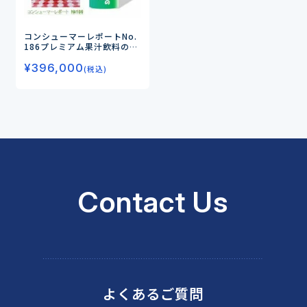
コンシューマーレポートNo.
186
プレミアム果汁飲料の飲
用実態とニーズ
―高価格果汁
¥
396,000
ジュースのベネフィットが明
(税込)
らかに！―
Contact Us
よくあるご質問