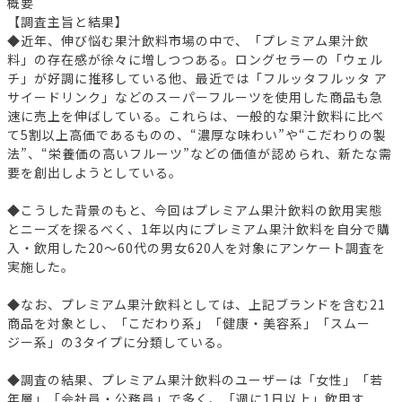
概要
【調査主旨と結果】
◆近年、伸び悩む果汁飲料市場の中で、「プレミアム果汁飲
料」の存在感が徐々に増しつつある。ロングセラーの「ウェル
チ」が好調に推移している他、最近では「フルッタフルッタ ア
サイードリンク」などのスーパーフルーツを使用した商品も急
速に売上を伸ばしている。これらは、一般的な果汁飲料に比べ
て5割以上高価であるものの、“濃厚な味わい”や“こだわりの製
法”、“栄養価の高いフルーツ”などの価値が認められ、新たな需
要を創出しようとしている。
◆こうした背景のもと、今回はプレミアム果汁飲料の飲用実態
とニーズを探るべく、1年以内にプレミアム果汁飲料を自分で購
入・飲用した20～60代の男女620人を対象にアンケート調査を
実施した。
◆なお、プレミアム果汁飲料としては、上記ブランドを含む21
商品を対象とし、「こだわり系」「健康・美容系」「スムー
ジー系」の3タイプに分類している。
◆調査の結果、プレミアム果汁飲料のユーザーは「女性」「若
年層」「会社員・公務員」で多く、「週に1日以上」飲用す