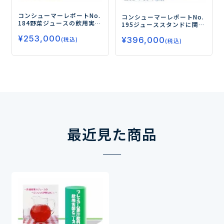
コンシューマーレポートNo.
コンシューマーレポートNo.
184
野菜ジュースの飲用実態
195
ジューススタンドに関す
と今後のニーズ（第3弾）
―
る消費者調査
―果汁・野菜
¥
253,000
目的は“野菜・栄養摂取”か
¥
396,000
飲料の高付加価値化に向け
(税込)
(税込)
ら“おいしさ”へ―
て！―
最近見た商品