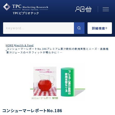
詳細検索
←戻る
詳細検索
HOME
Health & Food
コンシューマーレポートNo.186プレミアム果汁飲料の飲用実態とニーズ―高価格
果汁ジュースのベネフィットが明らかに！―
業界で選ぶ
カテゴリで選ぶ
コンシューマーレポートNo.186