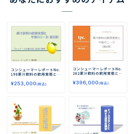
コンシューマーレポートNo.
コンシューマーレポートNo.
262
果汁飲料の飲用実態と今
198
果汁飲料の飲用実態と今
後のニーズ（第9弾）
―果汁
後のニーズ（第5弾）
―“お
¥
396,000
飲料復調のポイントは“フ
¥
253,000
いしさ”への評価が高まる低
(税込)
(税込)
レッシュ”や“ハンドメイ
果汁飲料―
ド”の追求！―