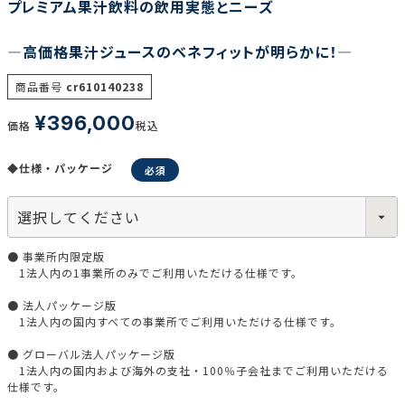
プレミアム果汁飲料の飲用実態とニーズ
―高価格果汁ジュースのベネフィットが明らかに！―
調査の種類で選ぶ
商品番号
cr610140238
¥
396,000
価格
税込
◆仕様・パッケージ
リセット
検索する
● 事業所内限定版
1法人内の1事業所のみでご利用いただける仕様です。
● 法人パッケージ版
1法人内の国内すべての事業所でご利用いただける仕様です。
● グローバル法人パッケージ版
1法人内の国内および海外の支社・100％子会社までご利用いただける
仕様です。