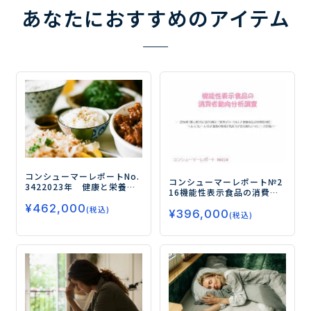
あなたにおすすめのアイテム
コンシューマーレポートNo.
コンシューマーレポート№2
342
2023年 健康と栄養に
16
機能性表示食品の消費者
関する意識・実態調査（第
動向分析調査
―認知度・関
¥
462,000
５弾）
－コスパ・タイパ志
(税込)
¥
396,000
心度ともに拡大傾向！「飲
(税込)
向の高まりにより、健康食
料」「ヨーグルト」「健康
品による効率的な栄養摂取
食品」の利用が進む。ヘル
ニーズが拡大－
スクレームでは「脂肪の吸
収」「免疫力」「目の疲
れ」へのニーズが強い―