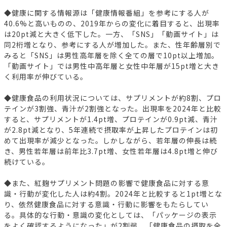
◆健康に関する情報源は「健康情報番組」を参考にする人が
40.6%と高いものの、2019年からの変化に着目すると、出現率
は20pt減と大きく低下した。一方、「SNS」「動画サイト」は
同2桁増となり、参考にする人が増加した。また、性年齢層別で
みると「SNS」は男性高年層を除く全ての層で10pt以上増加。
「動画サイト」では男性中高年層と女性中年層が15pt増と大き
く利用率が伸びている。
◆健康食品の利用状況については、サプリメントが約8割、プロ
テインが3割強、青汁が2割強となった。出現率を2024年と比較
すると、サプリメントが1.4pt増、プロテインが0.9pt減、青汁
が2.8pt減となり、5年連続で摂取率が上昇したプロテインは初
めて出現率が減少となった。しかしながら、若年層の伸長は続
き、男性若年層は前年比3.7pt増、女性若年層は4.8pt増と伸び
続けている。
◆また、紅麹サプリメント問題の影響で健康食品に対する意
識・行動が変化した人は約4割。2024年と比較すると1pt増とな
り、依然健康食品に対する意識・行動に影響をもたらしてい
る。具体的な行動・意識の変化としては、「パッケージの表示
をよく確認するようになった」が2割弱、「健康食品の摂取を全