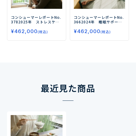
コンシューマーレポートNo.
コンシューマーレポートNo.
378
2025年 ストレスケア
366
2024年 睡眠サポート
食品（機能性表示食品）の
食品（機能性表示食品）利
¥
462,000
¥
462,000
摂取実態とニーズ（第２
用者のペルソナ分析とニー
(税込)
(税込)
弾）
－なぜストレスケア食
ズ分析（第４弾）
－ドリン
品を摂るのか？摂取・継続
クタイプの増加・浸透によ
のトリガーをクラスター別
りますます拡大する市場と
に分析－
変化するユーザー像－
最近見た商品