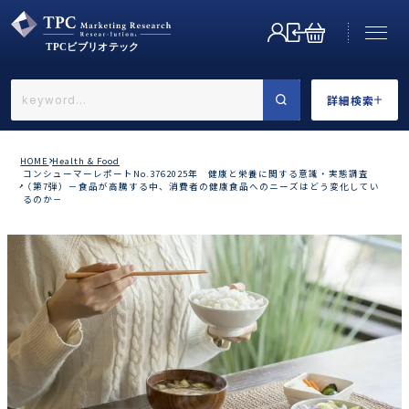
詳細検索
←戻る
詳細検索
HOME
Health & Food
コンシューマーレポートNo.3762025年 健康と栄養に関する意識・実態調査
（第7弾）－食品が高騰する中、消費者の健康食品へのニーズはどう変化してい
るのか－
業界で選ぶ
カテゴリで選ぶ