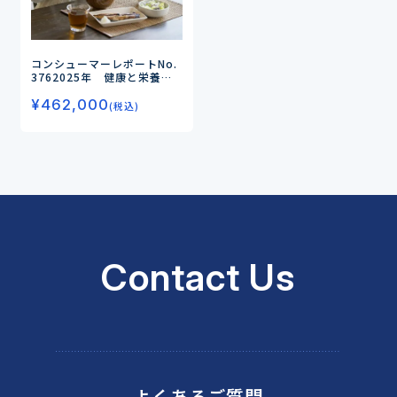
コンシューマーレポートNo.
376
2025年 健康と栄養に
関する意識・実態調査（第7
¥
462,000
弾）
－食品が高騰する中、消
(税込)
費者の健康食品へのニーズは
どう変化しているのか－
Contact Us
よくあるご質問