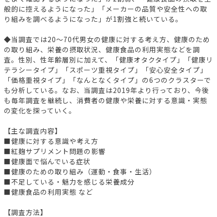
般的に控えるようになった」「メーカーの品質や安全性への取
り組みを調べるようになった」が1割強と続いている。
◆当調査では20～70代男女の健康に対する考え方、健康のため
の取り組み、栄養の摂取状況、健康食品の利用実態などを調
査。性別、性年齢層別に加えて、「健康オタクタイプ」「健康リ
テラシータイプ」「スポーツ重視タイプ」「安心安全タイプ」
「価格重視タイプ」「なんとなくタイプ」の6つのクラスターで
も分析している。なお、当調査は2019年より行っており、今後
も毎年調査を継続し、消費者の健康や栄養に対する意識・実態
の変化を探っていく。
【主な調査内容】
■健康に対する意識や考え方
■紅麹サプリメント問題の影響
■健康面で悩んでいる症状
■健康のための取り組み（運動・食事・生活）
■不足している・魅力を感じる栄養成分
■健康食品の利用実態 など
【調査方法】