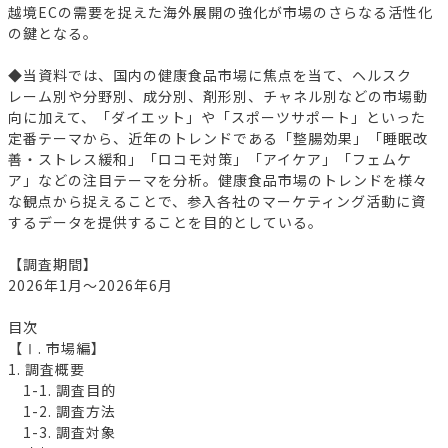
越境ECの需要を捉えた海外展開の強化が市場のさらなる活性化
の鍵となる。
◆当資料では、国内の健康食品市場に焦点を当て、ヘルスク
レーム別や分野別、成分別、剤形別、チャネル別などの市場動
向に加えて、「ダイエット」や「スポーツサポート」といった
定番テーマから、近年のトレンドである「整腸効果」「睡眠改
善・ストレス緩和」「ロコモ対策」「アイケア」「フェムケ
ア」などの注目テーマを分析。健康食品市場のトレンドを様々
な観点から捉えることで、参入各社のマーケティング活動に資
するデータを提供することを目的としている。
【調査期間】
2026年1月～2026年6月
目次
【Ⅰ. 市場編】
1. 調査概要
1-1. 調査目的
1-2. 調査方法
1-3. 調査対象