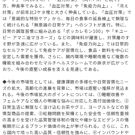
方、伸長率でみると、「血圧対策」や「免疫力向上」、「冷え
対策」が前年比2ケタ増と大きく伸長している。「血圧対策」で
は「意識的な特別ケア」から、毎日の食事の延長線上で無理な
く続けられる「無意識の日常ケア」へのシフトが進行。特に、
日常の調理習慣に組み込める「ポッカレモン100」や「キユー
ピー アマニ油マヨネーズ」などの調味料が躍進し、対策層のす
そ野が急速に広がっている。また、「免疫力向上」では日常的
なセルフケアとして免疫ケアが習慣化し、食品・飲料を中心に
安定した需要を獲得。さらに、腸内環境や睡眠改善など複数の
機能を組み合わせたマルチヘルスクレームでの訴求が広がって
おり、今後の底堅い成長を支える見通しである。
◆今後の市場性としては、健康課題の多様化や日常習慣化ニー
ズの拡大、高齢化の進展を背景に、市場は底堅い推移が見込ま
れる。今後の市場拡大のポイントについては、①睡眠改善や
フェムケアなど個人の明確な悩みに対応した高付加価値化、②
日常生活に無理なく溶け込むお茶やグミ、ヨーグルトなどの習
慣型商品の提案、③紅麹問題を契機とした安全性・信頼性重視
の高まりを受けた品質管理体制の強化や確かなエビデンスの情
報開示によるブランド価値の向上が挙げられる。さらに、これ
ら国内で培った高い品質・信頼性を強みに、④インバウンドや