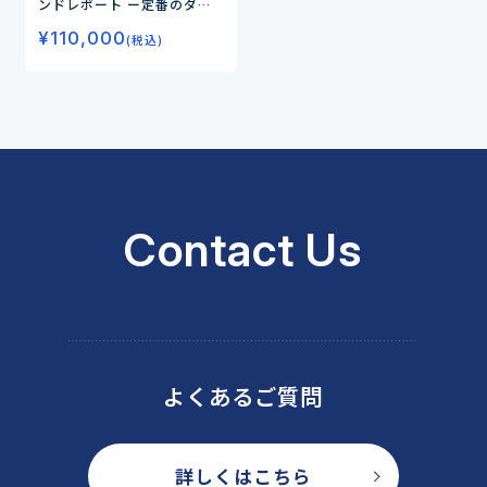
ンドレポート
ー定番のダイ
エット、睡眠から注目のフェ
¥
110,000
ムケア、グミサプリまでデー
(税込)
タで読み解く市場の未来ー
Contact Us
よくあるご質問
詳しくはこちら