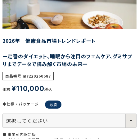
調査の種類で選ぶ
2026年 健康食品市場トレンドレポート
ー定番のダイエット、睡眠から注目のフェムケア、グミサプ
リまでデータで読み解く市場の未来ー
リセット
検索する
商品番号
mr220260687
¥
110,000
価格
税込
◆仕様・パッケージ
● 事業所内限定版