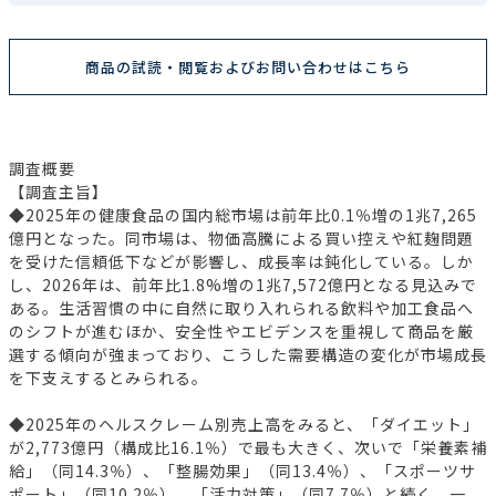
商品の試読・閲覧およびお問い合わせはこちら
調査概要
【調査主旨】
◆2025年の健康食品の国内総市場は前年比0.1％増の1兆7,265
億円となった。同市場は、物価高騰による買い控えや紅麹問題
を受けた信頼低下などが影響し、成長率は鈍化している。しか
し、2026年は、前年比1.8%増の1兆7,572億円となる見込みで
ある。生活習慣の中に自然に取り入れられる飲料や加工食品へ
のシフトが進むほか、安全性やエビデンスを重視して商品を厳
選する傾向が強まっており、こうした需要構造の変化が市場成長
を下支えするとみられる。
◆2025年のヘルスクレーム別売上高をみると、「ダイエット」
が2,773億円（構成比16.1％）で最も大きく、次いで「栄養素補
給」（同14.3％）、「整腸効果」（同13.4％）、「スポーツサ
ポート」（同10.2％）、「活力対策」（同7.7％）と続く。一