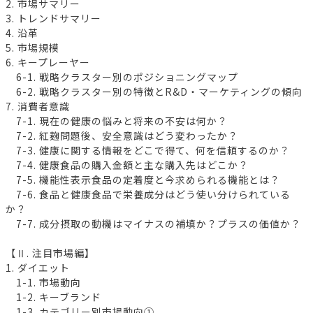
2. 市場サマリー
3. トレンドサマリー
4. 沿革
5. 市場規模
6. キープレーヤー
6-1. 戦略クラスター別のポジショニングマップ
6-2. 戦略クラスター別の特徴とR&D・マーケティングの傾向
7. 消費者意識
7-1. 現在の健康の悩みと将来の不安は何か？
7-2. 紅麹問題後、安全意識はどう変わったか？
7-3. 健康に関する情報をどこで得て、何を信頼するのか？
7-4. 健康食品の購入金額と主な購入先はどこか？
7-5. 機能性表示食品の定着度と今求められる機能とは？
7-6. 食品と健康食品で栄養成分はどう使い分けられている
か？
7-7. 成分摂取の動機はマイナスの補填か？プラスの価値か？
【Ⅱ. 注目市場編】
1. ダイエット
1-1. 市場動向
1-2. キーブランド
1-3. カテゴリー別市場動向①