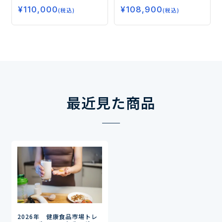
ばれる注目カテゴリーの最
大する“認知機能”関連の食
¥
110,000
新動向ー
¥
108,900
品市場ー
(税込)
(税込)
最近見た商品
2026年 健康食品市場トレ