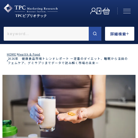
詳細検索
←戻る
詳細検索
HOME
Health & Food
2026年 健康食品市場トレンドレポート ー定番のダイエット、睡眠から注目の
フェムケア、グミサプリまでデータで読み解く市場の未来ー
業界で選ぶ
カテゴリで選ぶ