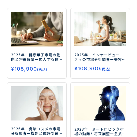
2025年 インナービュー
2025年 健康菓子市場の動
ティの市場分析調査
ー美容
向と将来展望
ー拡大する健
と健康の融合が市場拡大の
康需要、今後の注目領域と
¥
108,900
鍵ー
¥
108,900
はー
(税込)
(税込)
2026年 炭酸コスメの市場
2023年 ヌートロピック市
分析調査
ー機能と体感で選
場の動向と将来展望
ー急拡