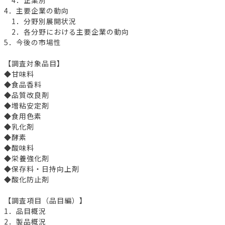
4．主要企業の動向
1．分野別展開状況
2．各分野における主要企業の動向
5．今後の市場性
【調査対象品目】
◆甘味料
◆食品香料
◆品質改良剤
◆増粘安定剤
◆食用色素
◆乳化剤
◆酵素
◆酸味料
◆栄養強化剤
◆保存料・日持向上剤
◆酸化防止剤
【調査項目（品目編）】
1．品目概況
2．製品概況