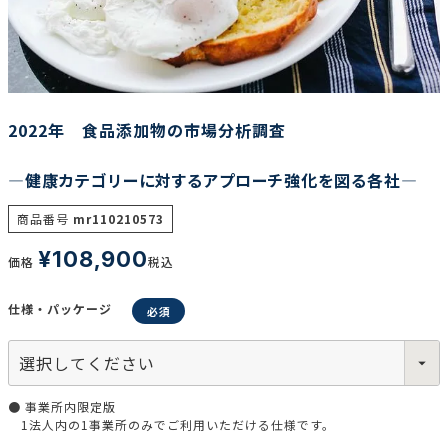
調査の種類で選ぶ
2022年 食品添加物の市場分析調査
―健康カテゴリーに対するアプローチ強化を図る各社―
リセット
検索する
商品番号
mr110210573
¥
108,900
価格
税込
仕様・パッケージ
● 事業所内限定版
1法人内の1事業所のみでご利用いただける仕様です。