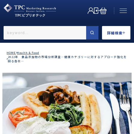
詳細検索
←戻る
詳細検索
HOME
Health & Food
2022年 食品添加物の市場分析調査―健康カテゴリーに対するアプローチ強化を
図る各社―
業界で選ぶ
カテゴリで選ぶ