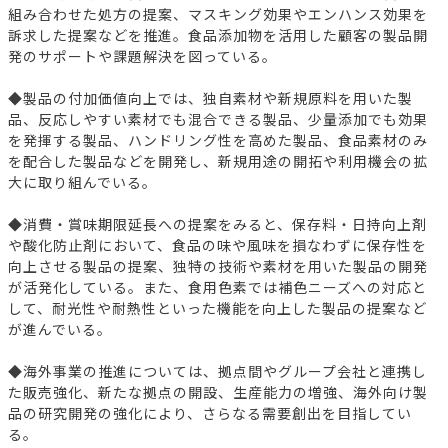
組み合わせた処方の提案、マスキング効果やエンハンス効果を
訴求した提案などを推進。食品添加物を活用した顧客の製品開
発のサポートや課題解決を図っている。
◆製品の付加価値向上では、独自素材や新規原料を用いた製
品、反応しやすい素材でも混合できる製品、少量添加でも効果
を発揮する製品、ハンドリング性を高めた製品、食品素材のみ
を配合した製品などを開発し、新規用途の開拓や利用機会の拡
大に取り組んでいる。
◆消費・賞味期限延長への提案をみると、保存料・日持向上剤
や酸化防止剤において、食品の味や風味を損なわずに保存性を
向上させる製品の提案、独特の技術や素材を用いた製品の開発
が活発化している。また、食用色素では補色ニーズへの対応と
して、耐光性や耐熱性といった機能を向上した製品の提案など
が進んでいる。
◆海外事業の推進については、拠点間やグループ会社と連携し
た販売強化、新たな拠点の開設、生産能力の増強、海外向け製
品の研究開発の強化により、さらなる需要創出を目指してい
る。