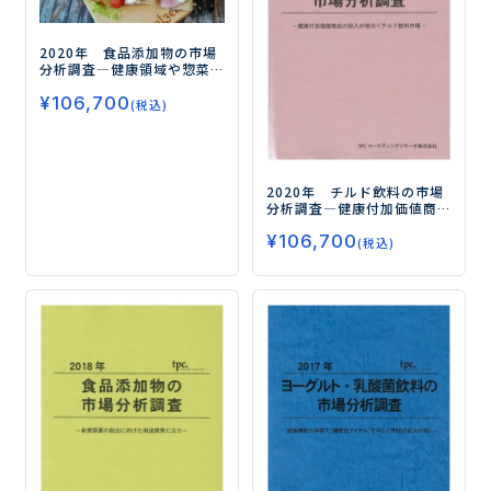
2020年 食品添加物の市場
分析調査
―健康領域や惣菜
領域に向けたアプリケー
¥
106,700
ション開発が活発化―
(税込)
2020年 チルド飲料の市場
分析調査
―健康付加価値商
品の投入が相次ぐチルド飲
¥
106,700
料市場―
(税込)