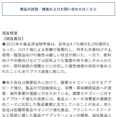
商品の試読・閲覧およびお問い合わせはこちら
調査概要
【調査趣旨】
◆2021年の食品添加物市場は、前年比4.7％増の8,296億円と
なった。コロナ禍による影響が長期化し、同年も外食向けや土
産物・贈答品向けの販売は厳しい状況が続いた。一方で、飲料
向けや中食向けなどでは前年よりも需要の持ち直しがみられた
ほか、原料価格の高騰などに対応した販売価格の改定が進めら
れたこともありプラス成長に転じた。
◆参入各社は需要拡大に向けて、健康カテゴリーに対するアプ
ローチ強化、製品の付加価値向上、消費・賞味期限延長への提
案、海外事業の推進に力を入れている。健康カテゴリーに対す
るアプローチ強化の背景には、食品メーカーが消費者の健康志
向ニーズに対応した製品展開に注力していることがある。参入
各社は低糖質食品やタンパク強化食品、プラントベースフード
など用途に適した製品やアプリケーションの開発、自社製品と