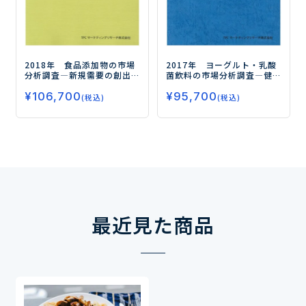
2017年 ヨーグルト・乳酸
2018年 食品添加物の市場
菌飲料の市場分析調査
―健
分析調査
―新規需要の創出
康機能の深耕で“機能性アイ
に向けた用途開発に注力―
¥
95,700
テム”を中心に市場の拡大が
¥
106,700
(税込)
(税込)
続く―
最近見た商品