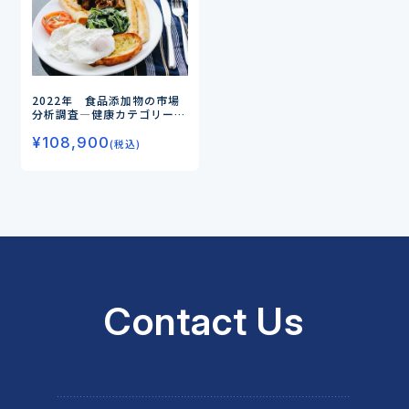
2022年 食品添加物の市場
分析調査
―健康カテゴリーに
対するアプローチ強化を図る
¥
108,900
各社―
(税込)
Contact Us