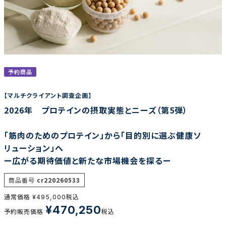
調査の種類で選ぶ
予約商品
【マルチクライアント調査企画】
2026年 プロテインの摂取実態とニーズ（第5弾）
リセット
検索する
「筋肉のためのプロテイン」から「目的別に選ぶ健康ソ
リューション」へ
ー広がる期待価値と新たな市場機会を探るー
商品番号
cr220260533
通常価格
税込
¥
495,000
¥
470,250
予約販売価格
税込