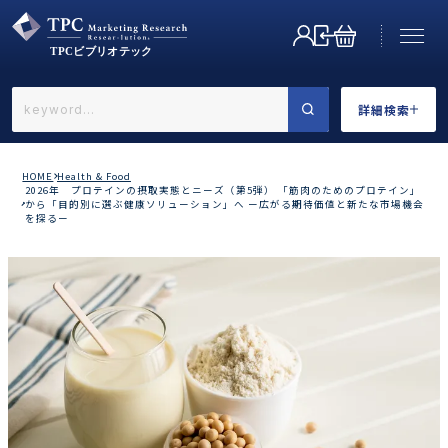
詳細検索
←戻る
詳細検索
HOME
Health & Food
2026年 プロテインの摂取実態とニーズ（第5弾） 「筋肉のためのプロテイン」
から「目的別に選ぶ健康ソリューション」へ ー広がる期待価値と新たな市場機会
を探るー
業界で選ぶ
カテゴリで選ぶ