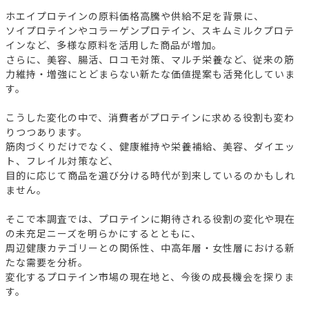
ホエイプロテインの原料価格高騰や供給不足を背景に、
ソイプロテインやコラーゲンプロテイン、スキムミルクプロテ
インなど、多様な原料を活用した商品が増加。
さらに、美容、腸活、ロコモ対策、マルチ栄養など、従来の筋
力維持・増強にとどまらない新たな価値提案も活発化していま
す。
こうした変化の中で、消費者がプロテインに求める役割も変わ
りつつあります。
筋肉づくりだけでなく、健康維持や栄養補給、美容、ダイエッ
ト、フレイル対策など、
目的に応じて商品を選び分ける時代が到来しているのかもしれ
ません。
そこで本調査では、プロテインに期待される役割の変化や現在
の未充足ニーズを明らかにするとともに、
周辺健康カテゴリーとの関係性、中高年層・女性層における新
たな需要を分析。
変化するプロテイン市場の現在地と、今後の成長機会を探りま
す。