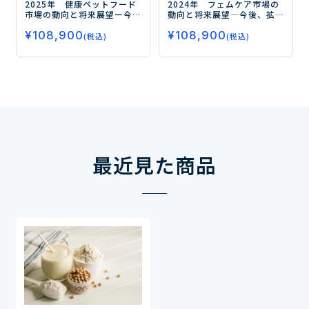
2025年 健康ペットフード
2024年 フェムケア市場の
市場の動向と将来展望
ー今
動向と将来展望
―今後、拡
後求められる種類別×訴求
大が期待される月経・妊
¥
108,900
¥
108,900
別商品とは？ー
活・更年期関連の市場動向
(税込)
(税込)
を調査―
最近見た商品