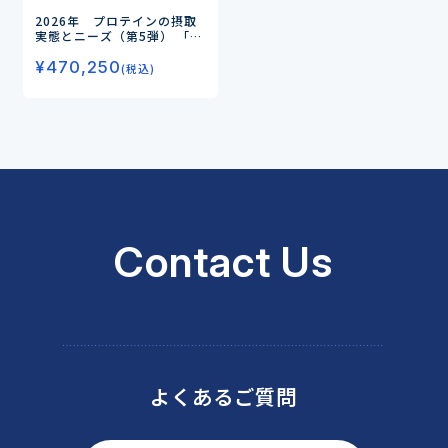
2026年 プロテインの摂取
実態とニーズ（第5弾）
「筋
肉のためのプロテイン」から
¥
470,250
「目的別に選ぶ健康ソリュー
(税込)
ション」へ
ー広がる期待価
値と新たな市場機会を探るー
Contact Us
よくあるご質問