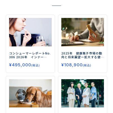
コンシューマーレポートNo.
2025年 健康菓子市場の動
386
2026年 インナー
向と将来展望
ー拡大する健
ビューティの実態とニーズ
康需要、今後の注目領域と
¥
495,000
¥
108,900
（第4弾）
ー手軽化する摂取
はー
(税込)
(税込)
行動と若年化する健康意
識ー