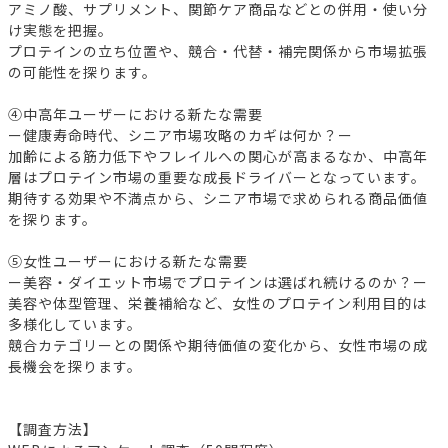
アミノ酸、サプリメント、関節ケア商品などとの併用・使い分
け実態を把握。
プロテインの立ち位置や、競合・代替・補完関係から市場拡張
の可能性を探ります。
④中高年ユーザーにおける新たな需要
ー健康寿命時代、シニア市場攻略のカギは何か？ー
加齢による筋力低下やフレイルへの関心が高まるなか、中高年
層はプロテイン市場の重要な成長ドライバーとなっています。
期待する効果や不満点から、シニア市場で求められる商品価値
を探ります。
⑤女性ユーザーにおける新たな需要
ー美容・ダイエット市場でプロテインは選ばれ続けるのか？ー
美容や体型管理、栄養補給など、女性のプロテイン利用目的は
多様化しています。
競合カテゴリーとの関係や期待価値の変化から、女性市場の成
長機会を探ります。
【調査方法】