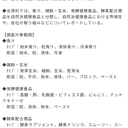
◆当資料では、青汁、雑穀・玄米、発酵健康食品、酵素配合商
品を自然派健康食品と分類し、自然派健康食品における市場性
や、各社の取り組みなどについてレポートしている。
【調査対象範囲】
◆青汁
ﾀｲﾌﾟ：粉末青汁、粒青汁、液体青汁、冷凍青汁
剤型：粉末、粒、液体、冷凍
◆雑穀・玄米
ﾀｲﾌﾟ：発芽玄米、雑穀、玄米、胚芽米
剤型：粒、平状、粉末、液体、バー、ブロック、ペースト
◆発酵健康食品
ﾀｲﾌﾟ：香醋・酢、乳酸菌・ビフィズス菌、にんにく、ナット
ウキナーゼ
剤型：粒、液体、粉末、ペースト
◆酵素配合商品
ﾀｲﾌﾟ：酵素サプリメント、酵素ドリンク、スムージー、スー