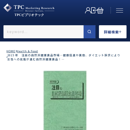
詳細検索
←戻る
詳細検索
HOME
Health & Food
2015 年 注目の自然派健康食品市場―健康促進や美容、ダイエット訴求により
女性への拡販が進む自然派健康食品！―
業界で選ぶ
カテゴリで選ぶ