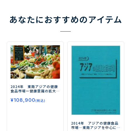
あなたにおすすめのアイテム
2024年 東南アジアの健康
食品市場
ー健康意識の拡大
は"免疫"以外にも波及、東
¥
108,900
南アジアの健康食品トレン
(税込)
ドを徹底分析ー
2014年 アジアの健康食品
市場
―東南アジアを中心に