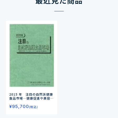
最近見た商品
2015 年 注目の自然派健康
食品市場
―健康促進や美容、
ダイエット訴求により女性へ
¥
95,700
の拡販が進む自然派健康食
(税込)
品！―