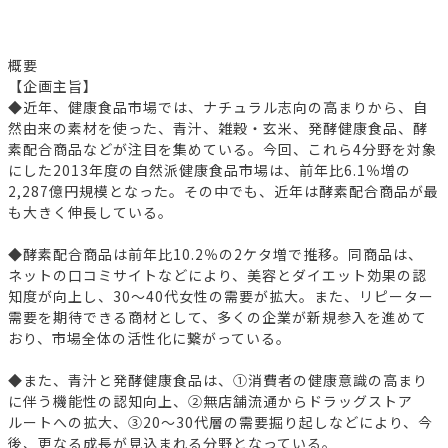
概要
【企画主旨】
◆近年、健康食品市場では、ナチュラル志向の高まりから、自
然由来の素材を使った、青汁、雑穀・玄米、発酵健康食品、酵
素配合商品などが注目を集めている。今回、これら4分野を対象
にした2013年度の自然派健康食品市場は、前年比6.1％増の
2,287億円規模となった。その中でも、近年は酵素配合商品が最
も大きく伸長している。
◆酵素配合商品は前年比10.2％の2ケタ増で推移。同商品は、
ネットの口コミサイトなどにより、美容とダイエット効果の認
知度が向上し、30～40代女性の需要が拡大。また、リピーター
需要を期待できる商材として、多くの企業が新規参入を進めて
おり、市場全体の活性化に繋がっている。
◆また、青汁と発酵健康食品は、①消費者の健康意識の高まり
に伴う機能性の認知向上、②無店舗流通からドラッグストア
ルートへの拡大、③20～30代層の需要掘り起しなどにより、今
後、更なる成長が見込まれる分野となっている。