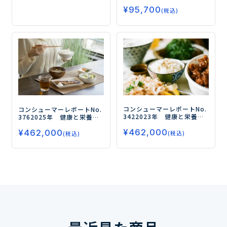
「美容」「ダイエット」市
¥
95,700
場が拡大！―
(税込)
コンシューマーレポートNo.
コンシューマーレポートNo.
342
2023年 健康と栄養に
376
2025年 健康と栄養に
関する意識・実態調査（第
関する意識・実態調査（第7
¥
462,000
５弾）
－コスパ・タイパ志
¥
462,000
弾）
－食品が高騰する中、
(税込)
(税込)
向の高まりにより、健康食
消費者の健康食品へのニー
品による効率的な栄養摂取
ズはどう変化しているのか
ニーズが拡大－
－