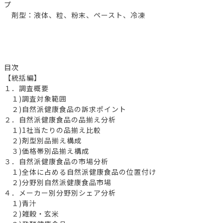
プ
剤型：液体、粒、粉末、ペースト、冷凍
目次
【統括編】
１．調査概要
１)調査対象範囲
２)自然派健康食品の訴求ポイント
２．自然派健康食品の品揃え分析
１)1社当たりの品揃え比較
２)剤型別品揃え構成
３)価格帯別品揃え構成
３．自然派健康食品の市場分析
１)全体に占める自然派健康食品の位置付け
２)分野別自然派健康食品市場
４．メーカー別分野別シェア分析
１)青汁
２)雑穀・玄米