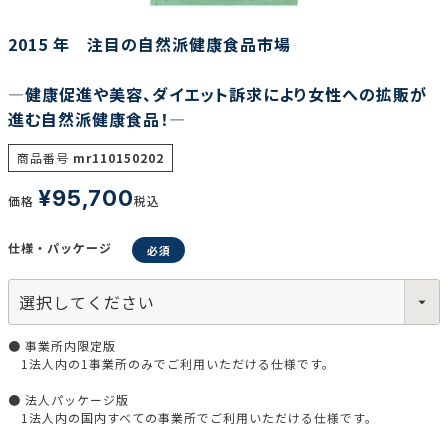
2015 年 注目の自然派健康食品市場
調査の種類で選ぶ
―健康促進や美容、ダイエット訴求により女性への拡販が
進む自然派健康食品！―
商品番号
mr110150202
¥
95,700
価格
税込
リセット
検索する
仕様・パッケージ
● 事業所内限定版
1法人内の1事業所のみでご利用いただける仕様です。
● 法人パッケージ版
1法人内の国内すべての事業所でご利用いただける仕様です。