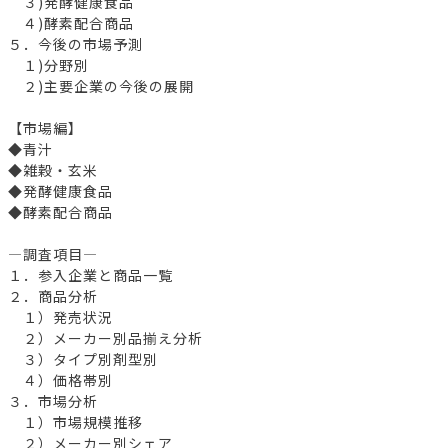
３)発酵健康食品
４)酵素配合商品
５．今後の市場予測
１)分野別
２)主要企業の今後の展開
【市場編】
◆青汁
◆雑穀・玄米
◆発酵健康食品
◆酵素配合商品
―調査項目―
１．参入企業と商品一覧
２．商品分析
１）発売状況
２）メーカー別品揃え分析
３）タイプ別剤型別
４）価格帯別
３．市場分析
１）市場規模推移
２）メーカー別シェア