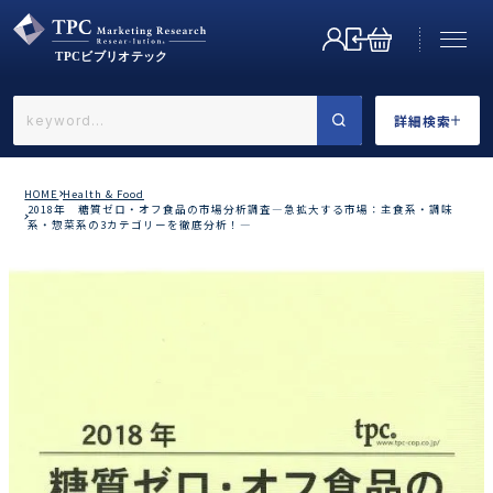
詳細検索
←戻る
詳細検索
HOME
Health & Food
2018年 糖質ゼロ・オフ食品の市場分析調査―急拡大する市場：主食系・調味
系・惣菜系の3カテゴリーを徹底分析！―
業界で選ぶ
カテゴリで選ぶ