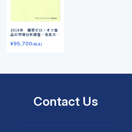
2018年 糖質ゼロ・オフ食
品の市場分析調査
―急拡大す
る市場：主食系・調味系・惣
¥
95,700
菜系の3カテゴリーを徹底分
(税込)
析！―
Contact Us