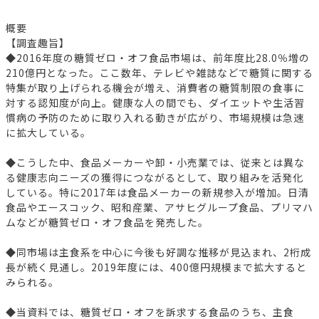
概要
【調査趣旨】
◆2016年度の糖質ゼロ・オフ食品市場は、前年度比28.0％増の
210億円となった。ここ数年、テレビや雑誌などで糖質に関する
特集が取り上げられる機会が増え、消費者の糖質制限の食事に
対する認知度が向上。健康な人の間でも、ダイエットや生活習
慣病の予防のために取り入れる動きが広がり、市場規模は急速
に拡大している。
◆こうした中、食品メーカーや卸・小売業では、従来とは異な
る健康志向ニーズの獲得につながるとして、取り組みを活発化
している。特に2017年は食品メーカーの新規参入が増加。日清
食品やエースコック、昭和産業、アサヒグループ食品、プリマハ
ムなどが糖質ゼロ・オフ食品を発売した。
◆同市場は主食系を中心に今後も好調な推移が見込まれ、2桁成
長が続く見通し。2019年度には、400億円規模まで拡大すると
みられる。
◆当資料では、糖質ゼロ・オフを訴求する食品のうち、主食