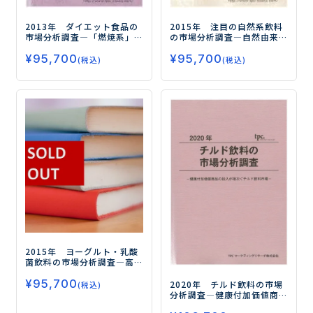
2013年 ダイエット食品の
2015年 注目の自然系飲料
市場分析調査
―「燃焼系」
の市場分析調査
―自然由来
「カット系」「代替」「満
の機能訴求で健康志向を取
¥
95,700
¥
95,700
腹サポート」など、アプロー
り込む自然系飲料市場―
(税込)
(税込)
チが多様化するダイエット
食品市場―
2015年 ヨーグルト・乳酸
菌飲料の市場分析調査
―高
まる乳酸菌の飲用ニーズ、
¥
95,700
ドリンクタイプが市場を活
2020年 チルド飲料の市場
(税込)
性化―
分析調査
―健康付加価値商
品の投入が相次ぐチルド飲