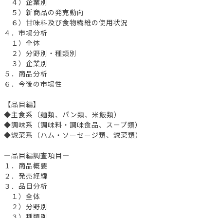
４）企業別
５）新商品の発売動向
６）甘味料及び食物繊維の使用状況
４．市場分析
１）全体
２）分野別・種類別
３）企業別
５．商品分析
６．今後の市場性
【品目編】
◆主食系（麺類、パン類、米飯類）
◆調味系（調味料・調味食品、スープ類）
◆惣菜系（ハム・ソーセージ類、惣菜類）
―品目編調査項目―
１．商品概要
２．発売経緯
３．品目分析
１）全体
２）分野別
３）種類別