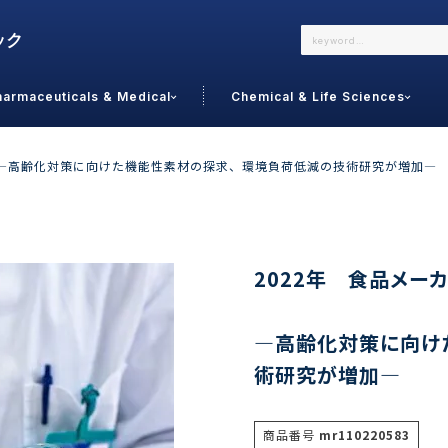
harmaceuticals & Medical
Chemical & Life Sciences
よくあるご質問
メールでのお問い合わせ
調査―高齢化対策に向けた機能性素材の探求、環境負荷低減の技術研究が増加―
詳しくはこちら
お問い合わせ
カテゴリで選ぶ
調査の種
2022年 食品メー
 Food
トッ
―高齢化対策に向け
通販
ご利
サプリ
術研究が増加―
よく
美容
シニア
お問
リセット
検索する
女性・フェムケア
オーラル
コー
商品番号
mr110220583