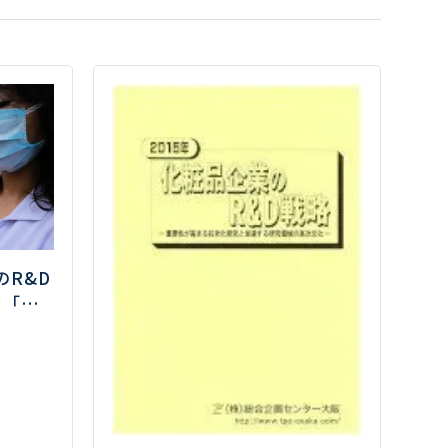
のR&D
」「製
究開発