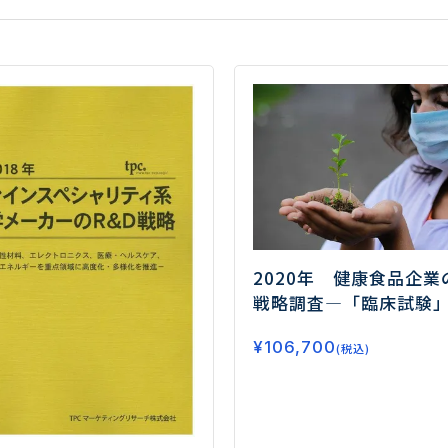
2020年 健康食品企業
戦略調査
―「臨床試験
剤化技術」に関する研
¥
106,700
の活発化―
(税込)