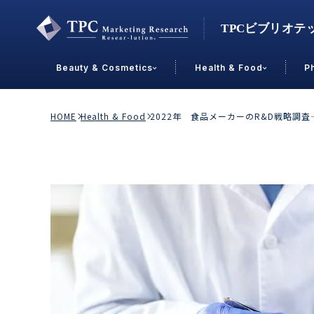
Beauty & Cosmetics
Health & Food
P
Contact Us
HOME
Health & Food
2022年 食品メーカーのR&D戦略
業界で選ぶ
Beauty & Cosmetics
Health &
スキンケア
男性
加工食品
メイクアップ
美容食品
飲料
ヘアケア
その他
乳製品
敏感肌・アトピー
菓子
R&D
ＰＢＦ
OEM
冷食