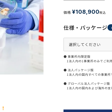
生活習慣
介護
機能性原料・素材
¥
108,900
価格
税込
その他
 & Life Sciences
仕様・パッケージ
スペシャリティ・原料
ク・容器・包装材
資材
〒550-
大阪市
エンス
TEL 0
● 事業所内限定版
1法人内の1事業所のみでご利
● 法人パッケージ版
1法人内の国内すべての事業所
患者・ドクター調査
● グローバル法人パッケージ版
海外・グローバル調査
1法人内の国内および海外の支社
！！