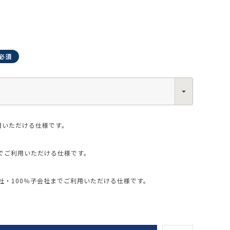
0013
西区新町2-4-2 なにわ筋SIAビル［
Map
］
6-6538-5358（代表）
用いただける仕様です。
でご利用いただける仕様です。
・100％子会社までご利用いただける仕様です。