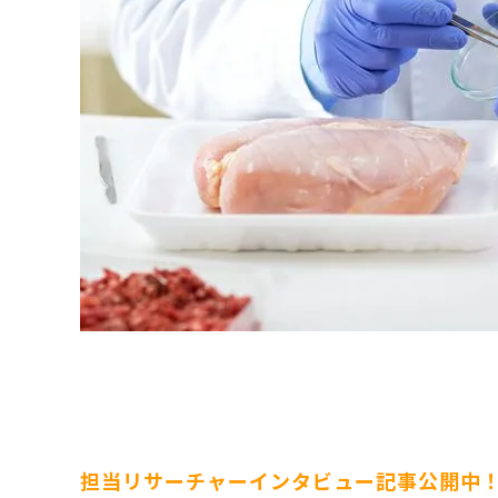
原料・素材
業務用
通販
食品添加物
美容室・サロン
R&D
海外
海外
Pharmaceuticals & Medical
Chemical
患者調査
デジタル・Dtx
ファイン・
ドクター調査
その他
プラスチッ
モダリティ
農薬・農業
がん
電子材料
精神神経
自動車
呼吸器・免疫
ライフサイ
骨・関節
CDMO
循環器・代謝
戦略
泌尿器・婦人
海外
戦略
その他
調査の種類から探す
市場調査
消費者調査
戦略調査
素材・原料・R&D調査
担当リサーチャーインタビュー記事公開中