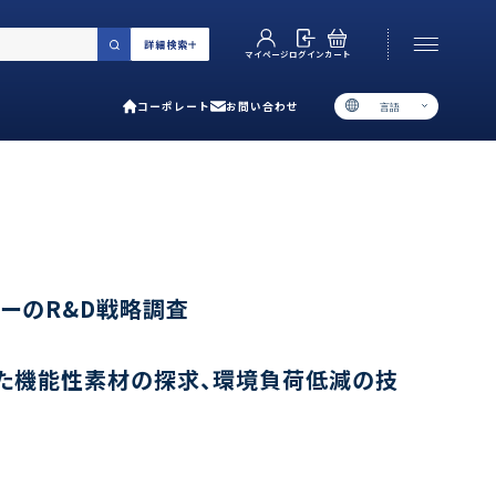
詳細検索
カート
ログイン
マイページ
コーポレート
お問い合わせ
言語
お電話でのお問い合わせ
06-6538-5358
［ 9:00-17:00 土日祝除く ］
類で選ぶ
カーのR&D戦略調査
プ
た機能性素材の探求、環境負荷低減の技
用ガイド
あるご質問
い合わせ
ポレート