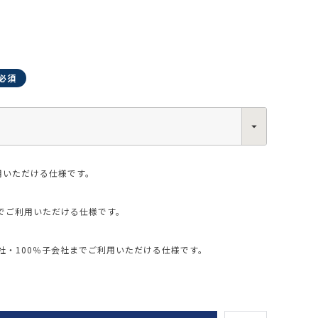
0013
西区新町2-4-2 なにわ筋SIAビル［
Map
］
6-6538-5358（代表）
用いただける仕様です。
でご利用いただける仕様です。
・100％子会社までご利用いただける仕様です。