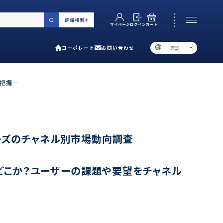
詳細検索
カート
ログイン
マイページ
コーポレート
お問い合わせ
言語
お電話でのお問い合わせ
06-6538-5358
に把握―
［ 9:00-17:00 土日祝除く ］
類で選ぶ
ーズのチャネル別市場動向調査
プ
どこか？ユーザーの課題や要望をチャネル
用ガイド
あるご質問
い合わせ
ポレート