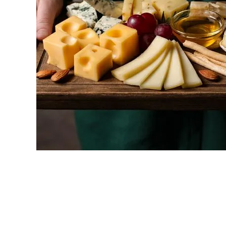
原料・素材
業務用
通販
食品添加物
美容室・サロン
R&D
海外
海外
Pharmaceuticals & Medical
Chemical
患者調査
デジタル・Dtx
ファイン・
ドクター調査
その他
プラスチッ
モダリティ
農薬・農業
がん
電子材料
精神神経
自動車
呼吸器・免疫
ライフサイ
骨・関節
CDMO
循環器・代謝
戦略
泌尿器・婦人
海外
戦略
その他
調査の種類から探す
市場調査
消費者調査
戦略調査
素材・原料・R&D調査