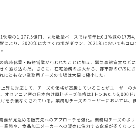
1％増の1,277.5億円、また数量ベースでは前年比0.1％減の17
により、2020年に大きく市場がダウン。2021年においてもコ
る。
の臨時休業・時短営業が行われたことに加え、緊急事態宣言などに
きく落ち込んだ。さらに、在宅勤務の拡大から、都市部のCVSに
れにともない業務用チーズの市場は大幅に縮小した。
の上昇に対応して、チーズの価格が高騰していることがユーザーの大
、オセアニア産の日本向け原料チーズ価格は1トンあたり6,000
値上げを余儀なくされている。業務用チーズのユーザーにおいては、
需要が見込める販売先へのアプローチを強化。業務用チーズのボリ
ー業態や、食品加工メーカーへの販売に注力する企業が多くなって