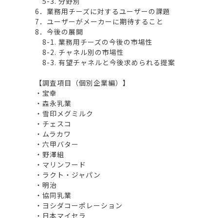
5-3. 分野別
6．業務用チーズに対するユーザーの課題
7．ユーザーがメーカーに期待すること
8．今後の展開
8-1. 業務用チーズの今後の市場性
8-2. チャネル別の市場性
8-3. 有望チャネルと今後求められる提案
【調査項目（個別企業編）】
・宝幸
・森永乳業
・雪印メグミルク
・チェスコ
・ムラカワ
・六甲バター
・野澤組
・マリンフード
・ラクト・ジャパン
・明治
・協同乳業
・ヨシダコーポレーション
・日本マイセラ