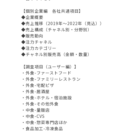
【個別企業編 各社共通項目】
◆企業概要
◆売上推移（2019年～2022年（見込））
◆売上構成（チャネル別・分野別）
◆販売動向
◆注力チャネル
◆注力カテゴリー
◆チャネル別販売高（金額・数量）
【調査項目（ユーザー編）】
・外食-ファーストフード
・外食-ファミリーレストラン
・外食-宅配ピザ
・外食-居酒屋
・外食-ホテル・宿泊施設
・外食-その他外食
・中食-量販店
・中食-CVS
・中食-惣菜専門店ほか
・食品加工-冷凍食品