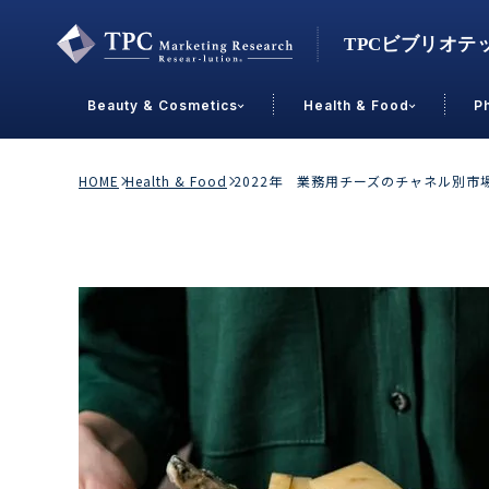
Beauty & Cosmetics
Health & Food
P
Contact Us
HOME
Health & Food
2022年 業務用チーズのチャネル別
業界で選ぶ
Beauty & Cosmetics
Health &
スキンケア
男性
加工食品
メイクアップ
美容食品
飲料
ヘアケア
その他
乳製品
敏感肌・アトピー
菓子
R&D
ＰＢＦ
OEM
冷食