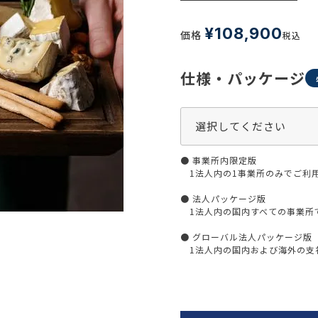
生活習慣
介護
機能性原料・素材
¥
108,900
価格
税込
その他
 & Life Sciences
仕様・パッケージ
スペシャリティ・原料
ク・容器・包装材
資材
〒550-
大阪市
エンス
TEL 0
● 事業所内限定版
1法人内の1事業所のみでご利
● 法人パッケージ版
1法人内の国内すべての事業所
患者・ドクター調査
● グローバル法人パッケージ版
海外・グローバル調査
1法人内の国内および海外の支社