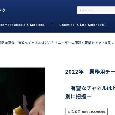
harmaceuticals & Medical
Chemical & Life Sciences
よくあるご質問
メールでのお問い合わせ
市場動向調査―有望なチャネルはどこか？ユーザーの課題や要望をチャネル別
詳しくはこちら
お問い合わせ
カテゴリで選ぶ
調査の種
2022年 業務用チ
 Food
トッ
―有望なチャネルは
通販
ご利
サプリ
別に把握―
よく
美容
シニア
お問
リセット
検索する
女性・フェムケア
オーラル
コー
商品番号
mr110220590