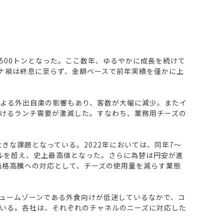
万4,500トンとなった。ここ数年、ゆるやかに成長を続けて
ロナ禍は終息に至らず、金額ベースで前年実績を僅かに上
よる外出自粛の影響もあり、客数が大幅に減少。またイ
おけるランチ需要が激減した。すなわち、業務用チーズの
きな課題となっている。2022年においては、同年7～
ドルを超え、史上最高値となった。さらに為替は円安が進
価格高騰への対応として、チーズの使用量を減らす業態
ュームゾーンである外食向けが低迷しているなかで、コ
いる。各社は、それぞれのチャネルのニーズに対応した