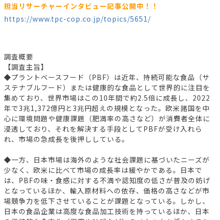
担当リサーチャーインタビュー記事公開中！！
https://www.tpc-cop.co.jp/topics/5651/
調査概要
【調査主旨】
◆プラントベースフード（PBF）は近年、持続可能な食品（サ
ステナブルフード）または健康的な食品として世界的に注目を
集めており、世界市場はこの10年間で約2.5倍に成長し、2022
年で3兆1,372億円と3兆円超えの規模となった。欧米諸国を中
心に環境問題や健康課題（肥満率の高さなど）が消費者全体に
浸透しており、それを解決する手段としてPBFが受け入れら
れ、市場の急成長を後押ししている。
◆一方、日本市場は海外のような社会課題に基づいたニーズが
少なく、欧米に比べて市場の成長率は緩やかである。日本で
は、PBFの味・食感に対する不満や認知度の低さが普及の妨げ
となっているほか、輸入原材料への依存、価格の高さなどが市
場競争力を低下させていることが課題となっている。しかし、
日本の食品企業は高度な食品加工技術を持っているほか、日本