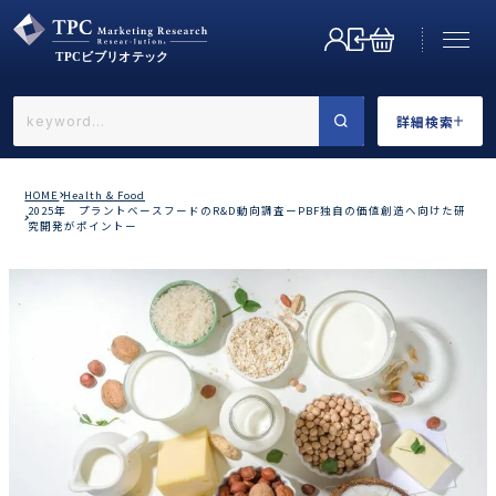
詳細検索
←戻る
詳細検索
HOME
Health & Food
2025年 プラントベースフードのR&D動向調査ーPBF独自の価値創造へ向けた研
究開発がポイントー
業界で選ぶ
カテゴリで選ぶ