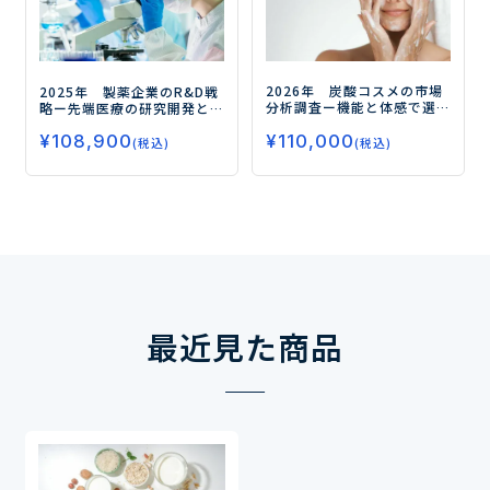
2026年 炭酸コスメの市場
2025年 製薬企業のR&D戦
分析調査
ー機能と体感で選
略
ー先端医療の研究開発とL
ばれる注目カテゴリーの最
CMによる製品価値最大化を
¥
110,000
新動向ー
¥
108,900
目指す各社のR&D戦略ー
(税込)
(税込)
最近見た商品