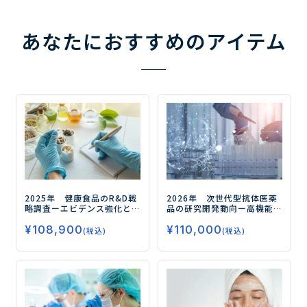
あなたにおすすめのアイテム
2025年 健康食品のR&D戦
2026年 次世代型抗体医薬
略調査
ーエビデンス強化とQ
品の研究開発動向
ー高機能
OL価値創造を図る主要各社
化・多機能化が進むADC・M
¥
108,900
¥
110,000
のR&D最前線ー
sAb/BsAbの技術展開と市場
(税込)
(税込)
戦略を分析ー