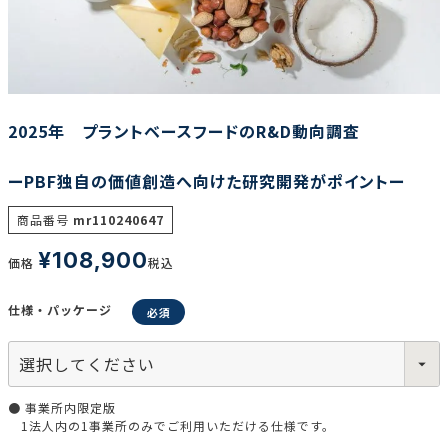
調査の種類で選ぶ
2025年 プラントベースフードのR&D動向調査
ーPBF独自の価値創造へ向けた研究開発がポイントー
リセット
検索する
商品番号
mr110240647
¥
108,900
価格
税込
仕様・パッケージ
● 事業所内限定版
1法人内の1事業所のみでご利用いただける仕様です。