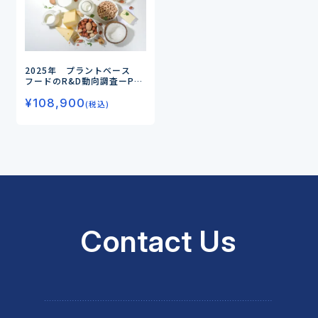
2025年 プラントベース
フードのR&D動向調査
ーPBF
独自の価値創造へ向けた研究
¥
108,900
開発がポイントー
(税込)
Contact Us