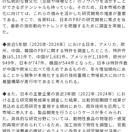
の伝統的な食文化（豆腐や味噌など）のノウハウを活かすこと
ができるポテンシャルも持っている。そのため、日本市場の進
化に向けては、これらの強みを活かした研究開発の推進が重要
である。そこで、当資料は、日本のPBFの研究開発に焦点を当
て、最新の技術動向やトレンドを把握するために調査を実施し
た。
◆直近5年間（2020年-2024年）における日本、アメリカ、欧
州、中国、韓国のPBFに関する特許を調査したところ、特許件
数は5,101件で、中国が1,681件、アメリカが1,180件、欧州が
949件、日本が747件、韓国が544件となった。日本は特許件数
が中国や欧米に比べて控えめであるものの、年々増加傾向にあ
ることから競争が本格化する前の技術蓄積と市場拡大に向けた
基盤構築が進行中であると考えられる。
◆また、日本の主要企業の直近3年間（2022年-2024年）にお
ける主な研究開発成果を調査した結果、比較的短期間で成果が
見込める応用研究を重視する傾向にあり、既存技術を応用して
市場に参入する、製品開発を行うというケースが多くみられ
た。具体的な研究分野については、動物性食品の物理的・感覚
的再現が求められているため、加工技術で物性を調整し、官能
特性で消費者の嗜好に合うように改良する研究開発が活発に