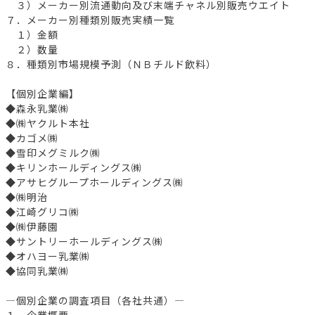
３）メーカー別流通動向及び末端チャネル別販売ウエイト
７．メーカー別種類別販売実績一覧
１）金額
２）数量
８．種類別市場規模予測（ＮＢチルド飲料）
【個別企業編】
◆森永乳業㈱
◆㈱ヤクルト本社
◆カゴメ㈱
◆雪印メグミルク㈱
◆キリンホールディングス㈱
◆アサヒグループホールディングス㈱
◆㈱明治
◆江崎グリコ㈱
◆㈱伊藤園
◆サントリーホールディングス㈱
◆オハヨー乳業㈱
◆協同乳業㈱
―個別企業の調査項目（各社共通）―
１．企業概要