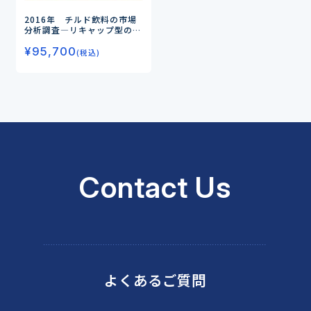
2016年 チルド飲料の市場
分析調査
―リキャップ型の容
器が台頭するチルド飲料市場
¥
95,700
―
(税込)
Contact Us
よくあるご質問