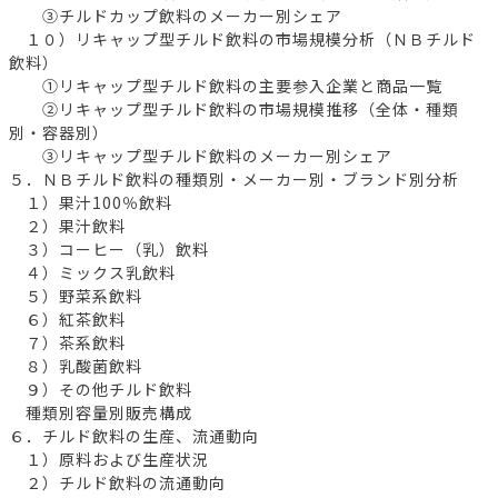
③チルドカップ飲料のメーカー別シェア
１０）リキャップ型チルド飲料の市場規模分析（ＮＢチルド
飲料）
①リキャップ型チルド飲料の主要参入企業と商品一覧
②リキャップ型チルド飲料の市場規模推移（全体・種類
別・容器別）
③リキャップ型チルド飲料のメーカー別シェア
５．ＮＢチルド飲料の種類別・メーカー別・ブランド別分析
１）果汁100％飲料
２）果汁飲料
３）コーヒー（乳）飲料
４）ミックス乳飲料
５）野菜系飲料
６）紅茶飲料
７）茶系飲料
８）乳酸菌飲料
９）その他チルド飲料
種類別容量別販売構成
６．チルド飲料の生産、流通動向
１）原料および生産状況
２）チルド飲料の流通動向