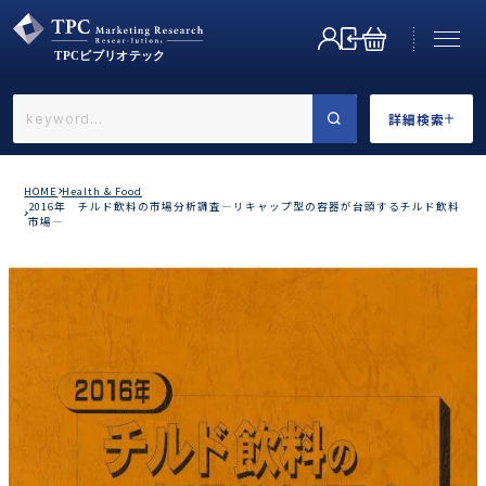
詳細検索
←戻る
詳細検索
HOME
Health & Food
2016年 チルド飲料の市場分析調査―リキャップ型の容器が台頭するチルド飲料
市場―
業界で選ぶ
カテゴリで選ぶ