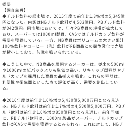
概要
【調査主旨】
◆チルド飲料の総市場は、2015年度で前年比1.3％増の5,345億
円となった。内訳はNBチルド飲料が4,503億円、PBチルド飲料
が842億円。同市場においては、年々PB商品の規模が拡大して
おり、スーパーでは1000ml製品、CVSではチルドカップ飲料が
需要を獲得している。一方、NB商品はボリュームの大きい果汁
100％飲料やコーヒー（乳）飲料がPB商品との競争激化で売場
が縮小しており、苦戦を強いられている。
◆こうした中で、NB商品を展開するメーカーは、従来の500ml
や1000mlの紙パックよりも単価の高い、リキャップ型容器やチ
ルドカップを採用した商品の品揃えを強化。これらの容器は、
利便性や衛生面といった点で評価が高く、需要を創出してい
る。
◆2016年度は前年比1.6％増の5,430億5,000万円となる見込
み。NBチルド飲料は前年比1.7％増の4,580億5,000万円、PBチ
ルド飲料は前年比1.0％増の850億円となる見通し。前年同様
に、PBチルド飲料は、1000ml製品がスーパー、チルドカップ
飲料がCVSで需要を獲得するとみられる。これに対して、NBチ