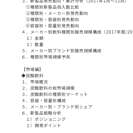
３．新製品発売動向・集計分析（2017年1月～12月）
①種類別新製品投入数比較
②種類別・メーカー別発売動向
③種類別・容器別発売動向
④容器別・容量別発売動向
４．メーカー別飲料種類別販売規模構成（2017年度/20
１）金額
２）数量
５．メーカー別ブランド別販売規模構成
６．種類別市場規模予測
【市場編】
◆炭酸飲料
１．市場概況
２．炭酸飲料の総市場規模
３．炭酸飲料の種類別マーケット
４．容器・容量別構成
５．メーカー別・ブランド別シェア
６．新製品戦略分析
１）ポジショニング
２）開発ポイント