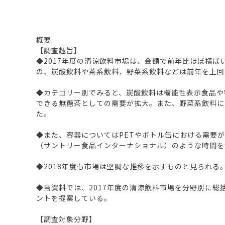
概要
【調査趣旨】
◆2017年度の清涼飲料市場は、金額で前年比ほぼ横ばい
の、炭酸飲料や茶系飲料、野菜系飲料などは前年を上回
◆カテゴリー別でみると、炭酸飲料は機能性表示食品や
できる無糖茶としての需要が拡大。また、野菜系飲料につい
た。
◆また、容器についてはPETやボトル缶における需要
（サントリー食品インターナショナル）のような時間を
◆2018年度も市場は堅調な推移を示すものと見られ
◆当資料では、2017年度の清涼飲料市場を分野別に
ントを提案している。
【調査対象分野】