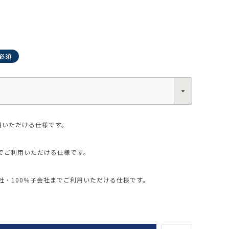
0013
西区新町2-4-2 なにわ筋SIAビル［
Map
］
6-6538-5358（代表）
用いただける仕様です。
でご利用いただける仕様です。
・100％子会社までご利用いただける仕様です。