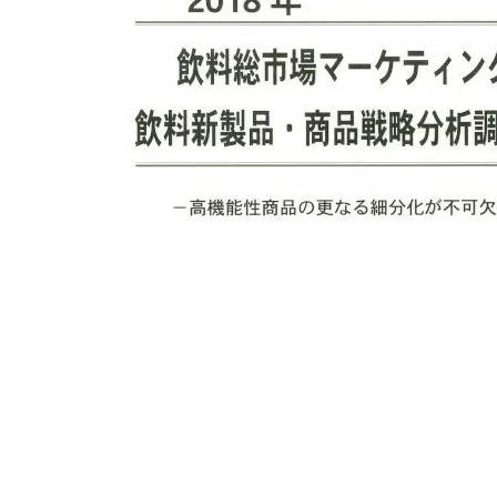
原料・素材
業務用
通販
食品添加物
美容室・サロン
R&D
海外
海外
Pharmaceuticals & Medical
Chemical
患者調査
デジタル・Dtx
ファイン・
ドクター調査
その他
プラスチッ
モダリティ
農薬・農業
がん
電子材料
精神神経
自動車
呼吸器・免疫
ライフサイ
骨・関節
CDMO
循環器・代謝
戦略
泌尿器・婦人
海外
戦略
その他
調査の種類から探す
市場調査
消費者調査
戦略調査
素材・原料・R&D調査