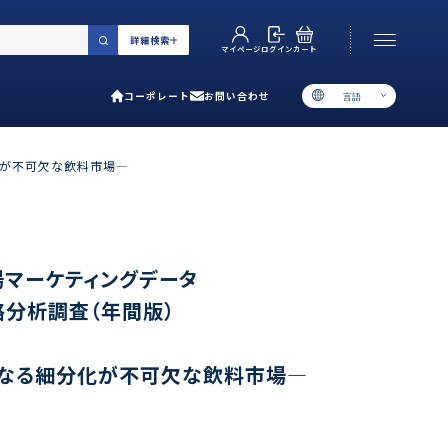
詳細検索
カート
ログイン
マイページ
コーポレート
お問い合わせ
言語
お電話でのお問い合わせ
06-6538-5358
化が不可欠な飲料市場―
［ 9:00-17:00 土日祝除く ］
類で選ぶ
場マーケティングデータ
略分析調査（年間版）
プ
用ガイド
なる細分化が不可欠な飲料市場―
あるご質問
い合わせ
ポレート