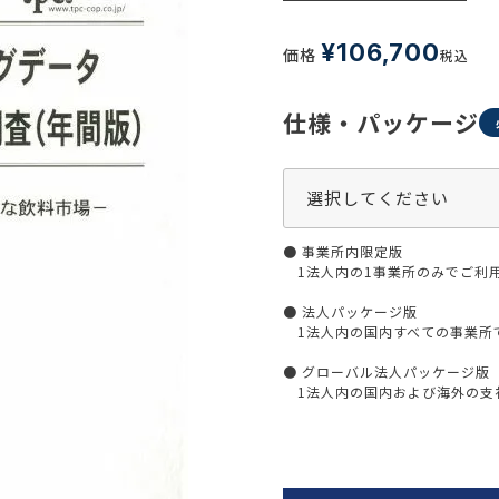
生活習慣
介護
機能性原料・素材
¥
106,700
価格
税込
その他
 & Life Sciences
仕様・パッケージ
スペシャリティ・原料
ク・容器・包装材
資材
〒550-
大阪市
エンス
TEL 0
● 事業所内限定版
1法人内の1事業所のみでご利
● 法人パッケージ版
1法人内の国内すべての事業所
患者・ドクター調査
● グローバル法人パッケージ版
海外・グローバル調査
1法人内の国内および海外の支社