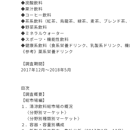
◆炭酸飲料
◆果汁飲料
◆コーヒー飲料
◆茶系飲料（紅茶、烏龍茶、緑茶、麦茶、ブレンド茶、
◆野菜系飲料
◆ミネラルウォーター
◆スポーツ・機能性飲料
◆健康系飲料（食系栄養ドリンク、乳製系ドリンク、機
《参考》薬系栄養ドリンク
【調査期間】
2017年12月～2018年5月
目次
【調査概要】
【総市場編】
１．清涼飲料総市場の概況
〈分野別マーケット〉
〈分野別種類別マーケット〉
２．容器・容量別構成