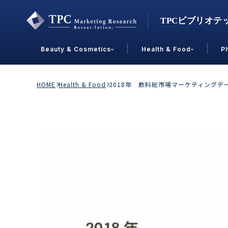
Beauty & Cosmetics
Health & Food
P
Contact Us
HOME
Health & Food
2018年 飲料総市場マーケティング
業界で選ぶ
Beauty & Cosmetics
Health &
スキンケア
男性
加工食品
メイクアップ
美容食品
飲料
ヘアケア
その他
乳製品
敏感肌・アトピー
菓子
R&D
ＰＢＦ
OEM
冷食