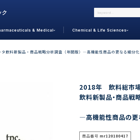
harmaceuticals & Medical
Chemical & Life Sciences
よくあるご質問
メールでのお問い合わせ
データ飲料新製品・商品戦略分析調査（年間版）―高機能性商品の更なる細分
詳しくはこちら
お問い合わせ
カテゴリで選ぶ
調査の種
2018年 飲料総市
飲料新製品・商品戦
 Food
トッ
通販
ご利
サプリ
―高機能性商品の更
よく
美容
シニア
お問
リセット
検索する
女性・フェムケア
オーラル
コー
商品番号
mr120180417