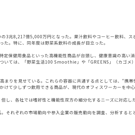
の3兆8,217億5,000万円となった。果汁飲料やコーヒー飲料
った。特に、同年度は野菜系飲料の成長が目立った。
特定保健用食品といった高機能性商品が台頭し、健康意識の高い
ては、「野菜生活100 Smoothie」や「GREENS」（カ
が高まりを見せている。これらの容器に共通する点としては、“携帯
かけて少しずつ飲用できる商品が、現代のオフィスワーカーを中心
る。但し、各社では嗜好性と機能性双方の細分化するニーズに対応し
総括。それぞれの市場動向や参入企業の販売動向を調査、分析すると