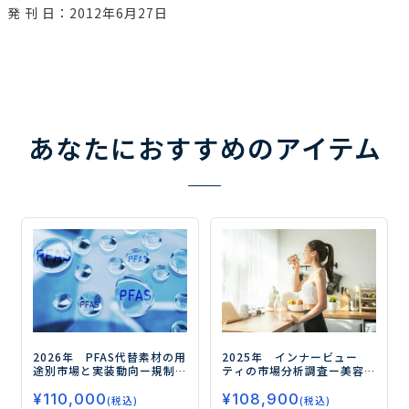
発 刊 日：2012年6月27日
あなたにおすすめのアイテム
2026年 PFAS代替素材の用
2025年 インナービュー
途別市場と実装動向
ー規制
ティの市場分析調査
ー美容
対応の先にある高機能化と
と健康の融合が市場拡大の
¥
110,000
¥
108,900
実装力競争の勝ち筋ー
鍵ー
(税込)
(税込)