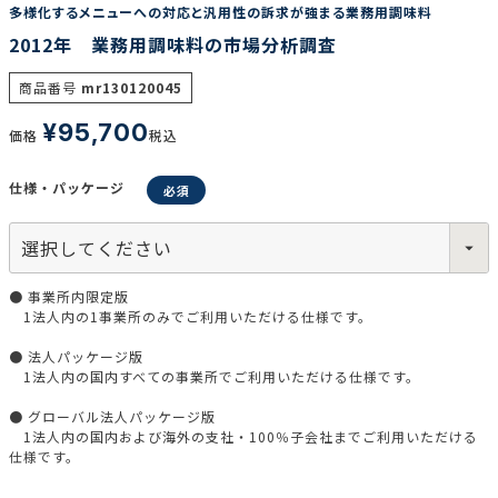
多様化するメニューへの対応と汎用性の訴求が強まる業務用調味料
2012年 業務用調味料の市場分析調査
商品番号
mr130120045
調査の種類で選ぶ
¥
95,700
価格
税込
仕様・パッケージ
リセット
検索する
● 事業所内限定版
1法人内の1事業所のみでご利用いただける仕様です。
● 法人パッケージ版
1法人内の国内すべての事業所でご利用いただける仕様です。
● グローバル法人パッケージ版
1法人内の国内および海外の支社・100％子会社までご利用いただける
仕様です。