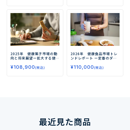
2025年 健康菓子市場の動
2026年 健康食品市場トレ
向と将来展望
ー拡大する健
ンドレポート
ー定番のダイ
康需要、今後の注目領域と
エット、睡眠から注目の
¥
108,900
¥
110,000
はー
フェムケア、グミサプリまで
(税込)
(税込)
データで読み解く市場の未
来ー
最近見た商品