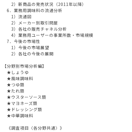
2）新商品の発売状況（2011年以降）
6．業務用調味料の流通分析
1）流通図
2）メーカー別取引問屋
3）各社の販売チャネル分析
4）業務用ユーザーの事業所数・市場規模
7．今後の市場性
1）今後の市場展望
2）各社の今後の展開
【分野別市場分析編】
★しょうゆ
★風味調味料
★つゆ類
★たれ類
★ウスターソース類
★マヨネーズ類
★ドレッシング類
★中華調味料
《調査項目〈各分野共通〉》