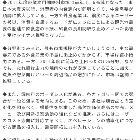
◆2011年度の業務用調味料市場は前年比1.6％減となった。東
日本大震災以降、消費者の内食志向が鮮明となり、中食需要が
順調に拡大している。一方で外食産業は、震災によるユーザー
の被災、消費を自粛するムードが広まったことによる観光地需
要の低迷や飲食店の不振、給食の長期間取り止めといった影響
を受けマイナス推移となった。
◆分野別でみると、最も市場規模が大きいしょうゆは、主な需
要先である外食産業の不振に歯止めがかからず、市場は縮小傾
向にある。一方、2011年度に前年を上回ったのは6分野。なか
でも、たれ類は主力の焼肉のたれが安定していることに加え、
煮魚や惣菜向けといった周辺商品の増加に伴い、市場は堅調に
推移している。
◆また、調味料のボーダレス化が進み、各カテゴリー間での競
合が一段と強まる傾向にある。このため、各社は競合品との差
別化を図るべく、機能性を訴求した高付加価値商品の拡充、メ
ニュー及び用途提案活動の強化などを推進。さらにはユーザー
のコスト志向に対応するべく、オペレーションの効率化につな
がる商品を投入し、需要開拓に力を入れている。
◆当資料ではこうした動向を踏まえ、業務用調味料市場につい