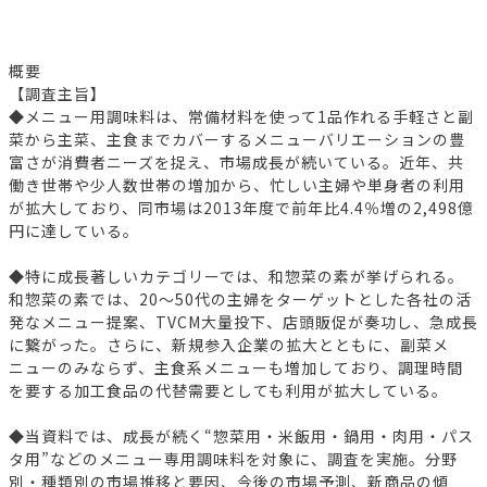
概要
【調査主旨】
◆メニュー用調味料は、常備材料を使って1品作れる手軽さと副
菜から主菜、主食までカバーするメニューバリエーションの豊
富さが消費者ニーズを捉え、市場成長が続いている。近年、共
働き世帯や少人数世帯の増加から、忙しい主婦や単身者の利用
が拡大しており、同市場は2013年度で前年比4.4％増の2,498億
円に達している。
◆特に成長著しいカテゴリーでは、和惣菜の素が挙げられる。
和惣菜の素では、20～50代の主婦をターゲットとした各社の活
発なメニュー提案、TVCM大量投下、店頭販促が奏功し、急成長
に繋がった。さらに、新規参入企業の拡大とともに、副菜メ
ニューのみならず、主食系メニューも増加しており、調理時間
を要する加工食品の代替需要としても利用が拡大している。
◆当資料では、成長が続く“惣菜用・米飯用・鍋用・肉用・パス
タ用”などのメニュー専用調味料を対象に、調査を実施。分野
別・種類別の市場推移と要因、今後の市場予測、新商品の傾