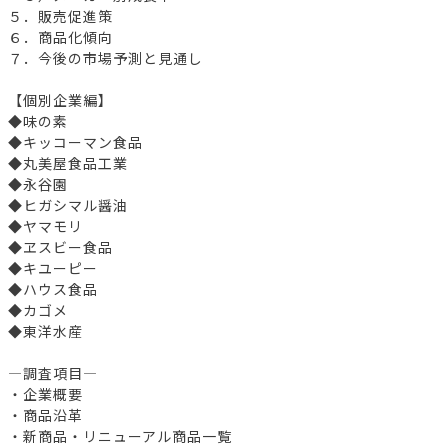
５．販売促進策
６．商品化傾向
７．今後の市場予測と見通し
【個別企業編】
◆味の素
◆キッコーマン食品
◆丸美屋食品工業
◆永谷園
◆ヒガシマル醤油
◆ヤマモリ
◆ヱスビー食品
◆キユーピー
◆ハウス食品
◆カゴメ
◆東洋水産
―調査項目―
・企業概要
・商品沿革
・新商品・リニューアル商品一覧