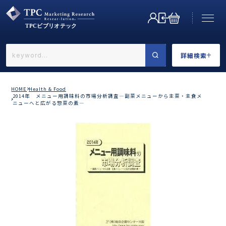
詳細検索
←戻る
詳細検索
HOME
Health & Food
2014年 メニュー用調味料の市場分析調査―副菜メニューから主菜・主食メ
ニューへと広がる惣菜の素―
業界で選ぶ
カテゴリで選ぶ