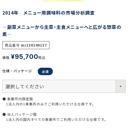
2014年 メニュー用調味料の市場分析調査
調査の種類で選ぶ
―副菜メニューから主菜・主食メニューへと広がる惣菜の
素―
商品番号
mr130140137
¥
95,700
価格
税込
リセット
検索する
仕様・パッケージ
● 事業所内限定版
1法人内の1事業所のみでご利用いただける仕様です。
● 法人パッケージ版
1法人内の国内すべての事業所でご利用いただける仕様です。