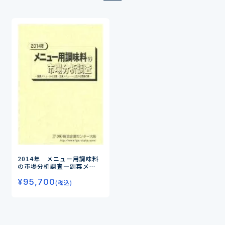
2014年 メニュー用調味料
の市場分析調査
―副菜メ
ニューから主菜・主食メ
¥
95,700
ニューへと広がる惣菜の素―
(税込)