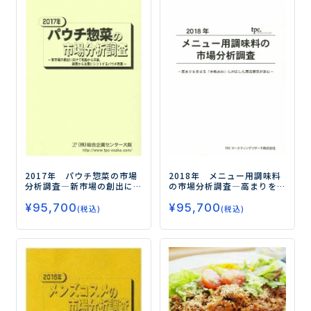
2017年 パウチ惣菜の市場
2018年 メニュー用調味料
分析調査
―新市場の創出に
の市場分析調査
―高まりを
向けて和風から洋風、副菜
見せる「本格志向」に対応
¥
95,700
¥
95,700
から主菜にシフトするパウ
した商品開発が進む―
(税込)
(税込)
チ惣菜―