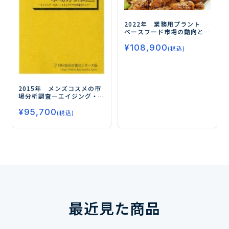
2022年 業務用プラント
ベースフード市場の動向と
将来展望Ⅰ
ー代替肉市場の
¥
108,900
中で急成長する代替肉使用
(税込)
食品、今後狙い目となるメ
ニューを分析！ー
2015年 メンズコスメの市
場分析調査
―エイジング・
におい・スカルプケアが市
¥
95,700
場をけん引―
(税込)
最近見た商品