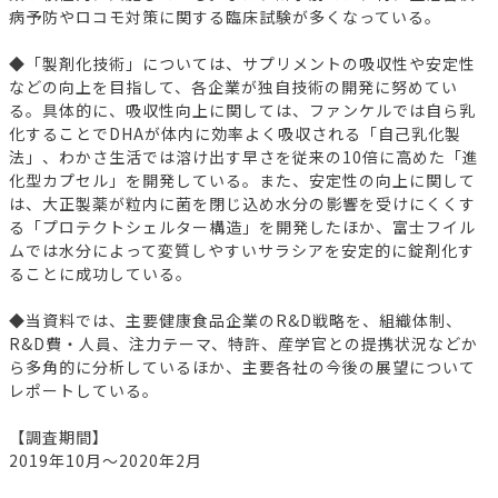
病予防やロコモ対策に関する臨床試験が多くなっている。
◆「製剤化技術」については、サプリメントの吸収性や安定性
などの向上を目指して、各企業が独自技術の開発に努めてい
る。具体的に、吸収性向上に関しては、ファンケルでは自ら乳
化することでDHAが体内に効率よく吸収される「自己乳化製
法」、わかさ生活では溶け出す早さを従来の10倍に高めた「進
化型カプセル」を開発している。また、安定性の向上に関して
は、大正製薬が粒内に菌を閉じ込め水分の影響を受けにくくす
る「プロテクトシェルター構造」を開発したほか、富士フイル
ムでは水分によって変質しやすいサラシアを安定的に錠剤化す
ることに成功している。
◆当資料では、主要健康食品企業のR&D戦略を、組織体制、
R&D費・人員、注力テーマ、特許、産学官との提携状況などか
ら多角的に分析しているほか、主要各社の今後の展望について
レポートしている。
【調査期間】
2019年10月～2020年2月