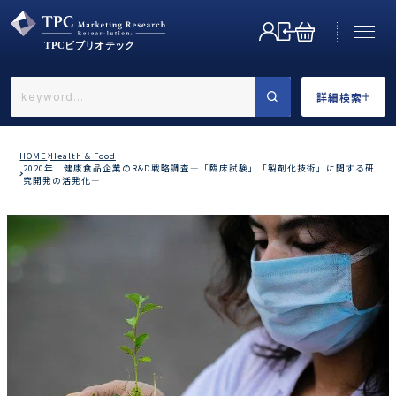
詳細検索
←戻る
詳細検索
HOME
Health & Food
2020年 健康食品企業のR&D戦略調査―「臨床試験」「製剤化技術」に関する研
究開発の活発化―
業界で選ぶ
カテゴリで選ぶ