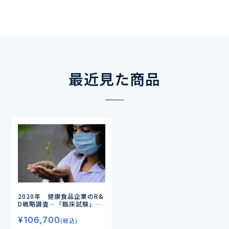
最近見た商品
2020年 健康食品企業のR&
D戦略調査
―「臨床試験」
「製剤化技術」に関する研究
¥
106,700
開発の活発化―
(税込)