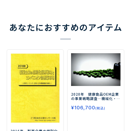
あなたにおすすめのアイテム
2020年 健康食品OEM企業
の事業戦略調査
―機械化・
自動化の導入と研究・営業
¥
106,700
への人材投資が活発化―
(税込)
2016年 製薬企業の個別化