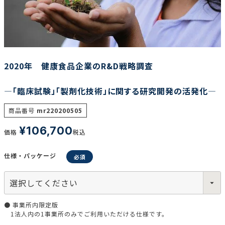
調査の種類で選ぶ
2020年 健康食品企業のR&D戦略調査
―「臨床試験」「製剤化技術」に関する研究開発の活発化―
リセット
検索する
商品番号
mr220200505
¥
106,700
価格
税込
仕様・パッケージ
● 事業所内限定版
1法人内の1事業所のみでご利用いただける仕様です。