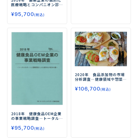
医療戦略とコンパニオン診
断薬市場
―次世代シーケン
¥
95,700
サーを用いたCDx開発提携が
(税込)
活発化―
2020年 食品添加物の市場
分析調査
―健康領域や惣菜
領域に向けたアプリケー
¥
106,700
ション開発が活発化―
(税込)
2018年 健康食品OEM企業
の事業戦略調査
―トータル
サポートと国際認証による
¥
95,700
差別化が成功の鍵―
(税込)