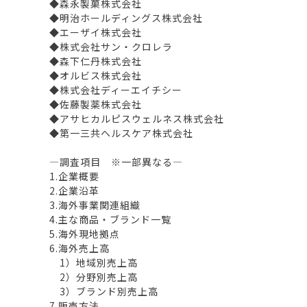
◆森永製菓株式会社
◆明治ホールディングス株式会社
◆エーザイ株式会社
◆株式会社サン・クロレラ
◆森下仁丹株式会社
◆オルビス株式会社
◆株式会社ディーエイチシー
◆佐藤製薬株式会社
◆アサヒカルピスウェルネス株式会社
◆第一三共ヘルスケア株式会社
―調査項目 ※一部異なる―
1.企業概要
2.企業沿革
3.海外事業関連組織
4.主な商品・ブランド一覧
5.海外現地拠点
6.海外売上高
1）地域別売上高
2）分野別売上高
3）ブランド別売上高
7.販売方法