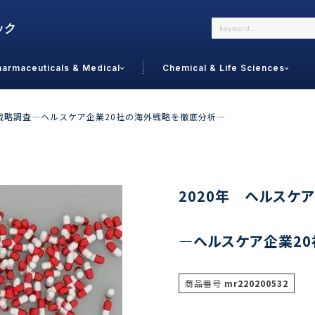
harmaceuticals & Medical
Chemical & Life Sciences
よくあるご質問
メールでのお問い合わせ
ル戦略調査―ヘルスケア企業20社の海外戦略を徹底分析―
詳しくはこちら
お問い合わせ
カテゴリで選ぶ
調査の種
2020年 ヘルスケ
 Food
トッ
―ヘルスケア企業2
通販
ご利
サプリ
よく
美容
シニア
商品番号
mr220200532
お問
リセット
検索する
女性・フェムケア
オーラル
コー