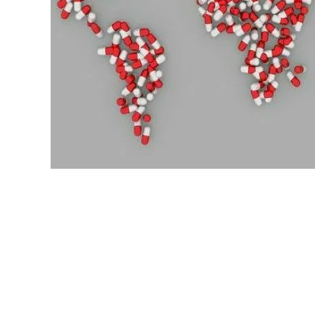
原料・素材
業務用
通販
食品添加物
美容室・サロン
R&D
海外
海外
Pharmaceuticals & Medical
Chemical
患者調査
デジタル・Dtx
ファイン・
ドクター調査
その他
プラスチッ
モダリティ
農薬・農業
がん
電子材料
精神神経
自動車
呼吸器・免疫
ライフサイ
骨・関節
CDMO
循環器・代謝
戦略
泌尿器・婦人
海外
戦略
その他
調査の種類から探す
市場調査
消費者調査
戦略調査
素材・原料・R&D調査