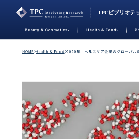
Beauty & Cosmetics
Health & Food
P
Contact Us
HOME
Health & Food
2020年 ヘルスケア企業のグローバ
業界で選ぶ
Beauty & Cosmetics
Health &
スキンケア
男性
加工食品
メイクアップ
美容食品
飲料
ヘアケア
その他
乳製品
敏感肌・アトピー
菓子
R&D
ＰＢＦ
OEM
冷食