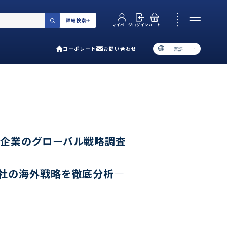
詳細検索
カート
ログイン
マイページ
コーポレート
お問い合わせ
言語
お電話でのお問い合わせ
06-6538-5358
［ 9:00-17:00 土日祝除く ］
類で選ぶ
ア企業のグローバル戦略調査
プ
0社の海外戦略を徹底分析―
用ガイド
あるご質問
い合わせ
ポレート