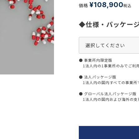
生活習慣
¥
108,900
価格
税込
介護
機能性原料・素材
その他
◆仕様・パッケー
 & Life Sciences
スペシャリティ・原料
ク・容器・包装材
資材
〒550-
● 事業所内限定版
大阪市
エンス
TEL 0
1法人内の1事業所のみでご利
● 法人パッケージ版
1法人内の国内すべての事業所
● グローバル法人パッケージ版
患者・ドクター調査
1法人内の国内および海外の支社
海外・グローバル調査