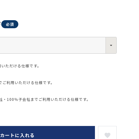
ジ
0013
西区新町2-4-2 なにわ筋SIAビル［
Map
］
6-6538-5358（代表）
用いただける仕様です。
でご利用いただける仕様です。
・100％子会社までご利用いただける仕様です。
カートに入れる