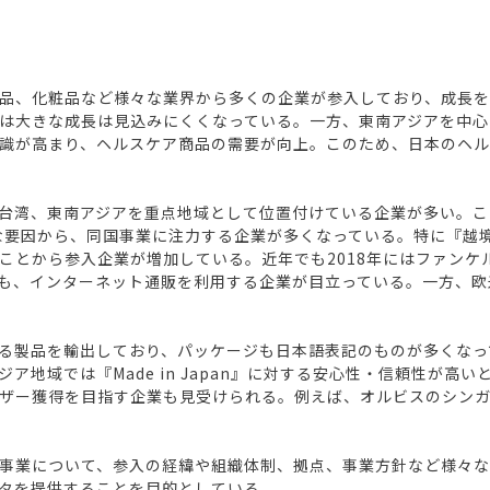
品、化粧品など様々な業界から多くの企業が参入しており、成長
は大きな成長は見込みにくくなっている。一方、東南アジアを中心
識が高まり、ヘルスケア商品の需要が向上。このため、日本のヘ
台湾、東南アジアを重点地域として位置付けている企業が多い。こ
要因から、同国事業に注力する企業が多くなっている。特に『越境E
とから参入企業が増加している。近年でも2018年にはファンケル
も、インターネット通販を利用する企業が目立っている。一方、欧
る製品を輸出しており、パッケージも日本語表記のものが多くなっ
ア地域では『Made in Japan』に対する安心性・信頼性が高
ザー獲得を目指す企業も見受けられる。例えば、オルビスのシン
事業について、参入の経緯や組織体制、拠点、事業方針など様々
タを提供することを目的としている。