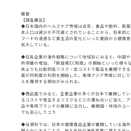
概要
【調査趣旨】
◆日本国内のヘルスケア市場は近年、食品や飲料、医薬
本人口は減少が不可避とされていることから、将来的に
フードの浸透など食生活の変化といった要因から健康意
拡大している。
◆日系企業の海外戦略について地域別にみると、中国や
所得層の増加、『新越境EC制度』の開始といった様々な
来よりも比較的低リスク・低コストで製品を展開できるこ
薬が同制度の利用を開始した。東南アジア市場に対して
ルを獲得する傾向がみられる。
◆商品面でみると、主要企業の多くが日本で展開してい
るコストや発生するリスクなどとの兼ね合いに加え、アジ
品や専用ブランドの展開に注力し、展開国・地域のユー
でも安心してコラ
◆当資料では、日本の健康食品企業が展開している海外
明らかにすることで、参入各社の海外事業に資するデー