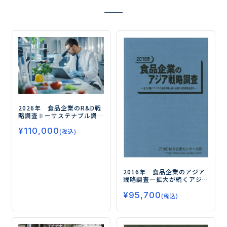
2026年 食品企業のR&D戦
略調査Ⅱ
ーサステナブル調
達から新規事業までを支え
¥
110,000
る5つの戦略ー
(税込)
2016年 食品企業のアジア
戦略調査
―拡大が続くアジ
アの食品市場と参入企業の
¥
95,700
成長戦略を探る―
(税込)