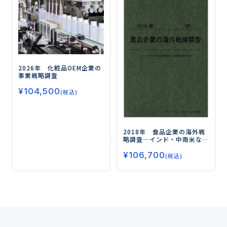
2026年 化粧品OEM企業の
事業戦略調査
¥
104,500
(税込)
2018年 食品企業の海外戦
略調査
―インド・中南米な
ど新興国での事業展開が進
¥
106,700
行―
(税込)