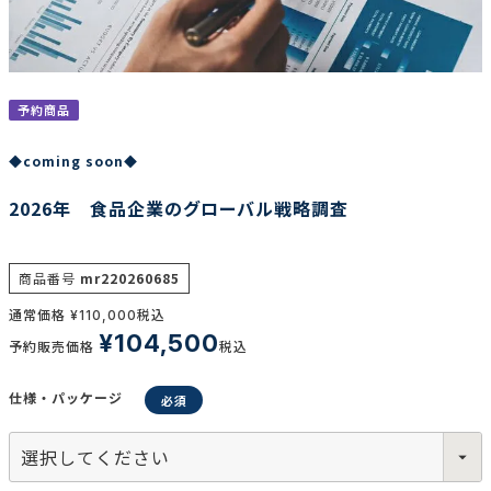
調査の種類で選ぶ
予約商品
◆coming soon◆
2026年 食品企業のグローバル戦略調査
リセット
検索する
商品番号
mr220260685
通常価格
税込
¥
110,000
¥
104,500
予約販売価格
税込
仕様・パッケージ