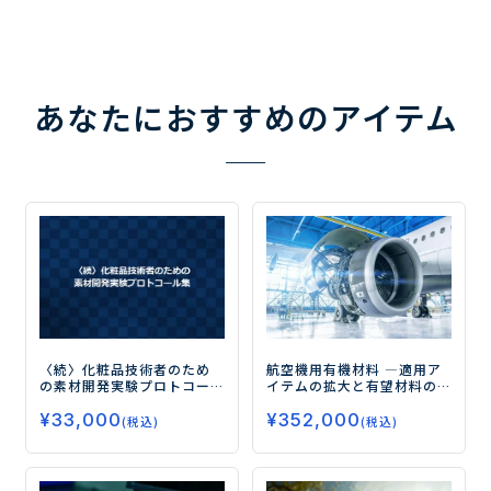
あなたにおすすめのアイテム
〈続〉化粧品技術者のため
航空機用有機材料
―適用ア
の素材開発実験プロトコー
イテムの拡大と有望材料の
ル集
トレンド―
¥
33,000
¥
352,000
(税込)
(税込)