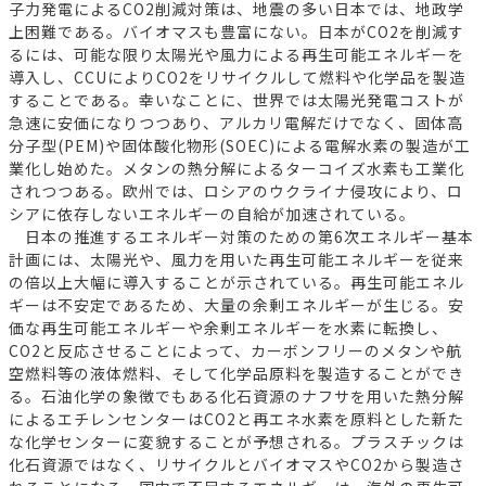
子力発電によるCO2削減対策は、地震の多い日本では、地政学
上困難である。バイオマスも豊富にない。日本がCO2を削減す
るには、可能な限り太陽光や風力による再生可能エネルギーを
導入し、CCUによりCO2をリサイクルして燃料や化学品を製造
することである。幸いなことに、世界では太陽光発電コストが
急速に安価になりつつあり、アルカリ電解だけでなく、固体高
分子型(PEM)や固体酸化物形(SOEC)による電解水素の製造が工
業化し始めた。メタンの熱分解によるターコイズ水素も工業化
されつつある。欧州では、ロシアのウクライナ侵攻により、ロ
シアに依存しないエネルギーの自給が加速されている。
日本の推進するエネルギー対策のための第6次エネルギー基本
計画には、太陽光や、風力を用いた再生可能エネルギーを従来
の倍以上大幅に導入することが示されている。再生可能エネル
ギーは不安定であるため、大量の余剰エネルギーが生じる。安
価な再生可能エネルギーや余剰エネルギーを水素に転換し、
CO2と反応させることによって、カーボンフリーのメタンや航
空燃料等の液体燃料、そして化学品原料を製造することができ
る。石油化学の象徴でもある化石資源のナフサを用いた熱分解
によるエチレンセンターはCO2と再エネ水素を原料とした新た
な化学センターに変貌することが予想される。プラスチックは
化石資源ではなく、リサイクルとバイオマスやCO2から製造さ