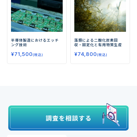
半導体製造におけるエッチ
藻類による二酸化炭素回
ング技術
収・固定化と有用物質生産
¥
71,500
¥
74,800
(税込)
(税込)
最近見た商品