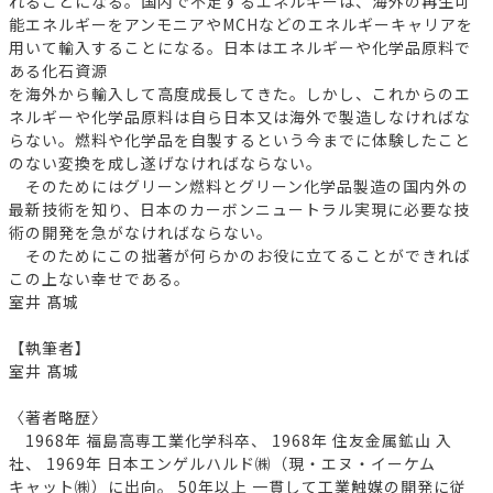
れることになる。国内で不足するエネルギーは、海外の再生可
能エネルギーをアンモニアやMCHなどのエネルギーキャリアを
用いて輸入することになる。日本はエネルギーや化学品原料で
ある化石資源
を海外から輸入して高度成長してきた。しかし、これからのエ
ネルギーや化学品原料は自ら日本又は海外で製造しなければな
らない。燃料や化学品を自製するという今までに体験したこと
のない変換を成し遂げなければならない。
そのためにはグリーン燃料とグリーン化学品製造の国内外の
最新技術を知り、日本のカーボンニュートラル実現に必要な技
術の開発を急がなければならない。
そのためにこの拙著が何らかのお役に立てることができれば
この上ない幸せである。
室井 髙城
【執筆者】
室井 髙城
〈著者略歴〉
1968年 福島高専工業化学科卒、 1968年 住友金属鉱山 入
社、 1969年 日本エンゲルハルド㈱（現・エヌ・イーケム
キャット㈱）に出向。 50年以上 一貫して工業触媒の開発に従