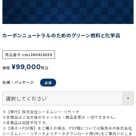
調査の種類で選ぶ
カーボンニュートラルのためのグリーン燃料と化学品
商品番号
cmr260410030
¥
99,000
リセット
検索する
価格
税込
仕様・パッケージ
※【発行】株式会社シーエムシー･リサーチ
※本商品はご注文後のキャンセル・商品変更は 一切できません。
※本商品は試読不可です。
※【冊子＋PDF版】をご購入の場合、PDF版については販売元の株式会社
シーエムシー・リサーチよりデータダウンロード用URLをご案内いたしま