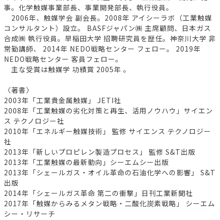
事。化学触媒事業部長、事業開発部長、執行役員。
2006年、触媒学会 副会長。2008年 アイシーラボ（工業触媒
コンサルタント）設立。 BASFジャパン㈱ 主席顧問、日本ガス
合成㈱ 執行役員。早稲田大学 招聘研究員を歴任。神奈川大学 非
常勤講師、 2014年 NEDO戦略センター フェロー。 2019年
NEDO戦略センター 客員フェロー。
主な受賞は触媒学 功績賞 2005年 。
〈著書〉
2003年「工業貴金属触媒」 JETI社
2008年「工業触媒の劣化対策と再生、活用ノウハウ」サイエン
ス テクノロジー社
2010年「エネルギー触媒技術」 監修 サイエンス テクノロジー
社
2013年「新しいプロピレン製造プロセス」 監修 S&T出版
2013年「工業触媒の最新動向」シーエムシー出版
2013年「シェールガス・オイル革命の石油化学への影響」 S&T
出版
2014年「シェールガス革命 第二の衝撃」日刊工業新聞社
2017年「触媒からみるメタン戦略・二酸化炭素戦略」 シーエム
シー・リサーチ