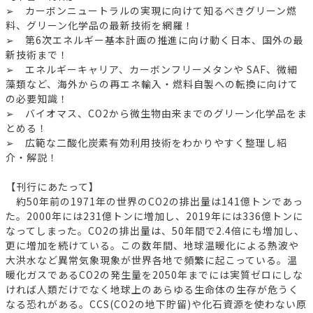
➢ カーボンニュートラルの実現に向けて知るべきグリーン燃
料、グリーン化学品の最新技術を網羅！
➢ 第6次エネルギー基本計画の推進に向け動く日本、国外の最
新技術まで！
➢ エネルギーキャリア、カーボンフリーメタンや SAF、微細
藻類など、海外からの再エネ輸入・燃料自製への転換に向けて
の必要知識！
➢ バイオマス、CO2から微生物由来までのグリーン化学品をま
とめる！
➢ 広範な二酸化炭素有効利用技術をわかりやすく整理し紹
介・解説！
【刊行にあたって】
約50年前の1971年の世界のCO2の排出量は141億トンであっ
た。2000年には231億トンに増加し、2019年には336億トンに
なってしまった。CO2の排出量は、50年間で2.4倍にも増加し、
更に増加を続けている。この数年間、地球温暖化による熱波や
大洪水など異常気象現象が世界各地で頻繁に起こっている。温
暖化ガスであるCO2の発生量を2050年までには実質ゼロにしな
ければ人類だけでなく地球上のあらゆる生命体の生存が危うく
なる恐れがある。CCS(CO2の地下貯留)や化石資源を使わない原