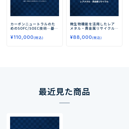
カーボンニュートラルのた
微生物機能を活用したレア
めのSOFC/SOEC技術
―基
メタル・貴金属リサイクル
礎・評価法から熱利用を含
ー最新の研究動向と技術
¥
110,000
¥
88,000
むシステム応用まで―
シーズー
(税込)
(税込)
最近見た商品