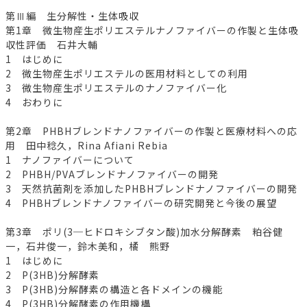
第Ⅲ編 生分解性・生体吸収
第1章 微生物産生ポリエステルナノファイバーの作製と生体吸
収性評価 石井大輔
1 はじめに
2 微生物産生ポリエステルの医用材料としての利用
3 微生物産生ポリエステルのナノファイバー化
4 おわりに
第2章 PHBHブレンドナノファイバーの作製と医療材料への応
用 田中稔久，Rina Afiani Rebia
1 ナノファイバーについて
2 PHBH/PVAブレンドナノファイバーの開発
3 天然抗菌剤を添加したPHBHブレンドナノファイバーの開発
4 PHBHブレンドナノファイバーの研究開発と今後の展望
第3章 ポリ(3─ヒドロキシブタン酸)加水分解酵素 粕谷健
一，石井俊一，鈴木美和，橘 熊野
1 はじめに
2 P(3HB)分解酵素
3 P(3HB)分解酵素の構造と各ドメインの機能
4 P(3HB)分解酵素の作用機構