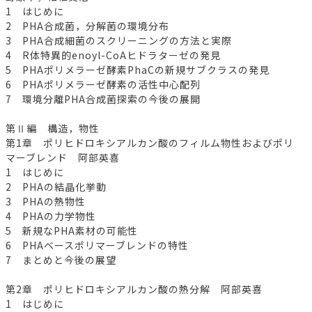
1 はじめに
2 PHA合成菌，分解菌の環境分布
3 PHA合成細菌のスクリーニングの方法と実際
4 R体特異的enoyl-CoAヒドラターゼの発見
5 PHAポリメラーゼ酵素PhaCの新規サブクラスの発見
6 PHAポリメラーゼ酵素の活性中心配列
7 環境分離PHA合成菌探索の今後の展開
第Ⅱ編 構造，物性
第1章 ポリヒドロキシアルカン酸のフィルム物性およびポリ
マーブレンド 阿部英喜
1 はじめに
2 PHAの結晶化挙動
3 PHAの熱物性
4 PHAの力学物性
5 新規なPHA素材の可能性
6 PHAベースポリマーブレンドの特性
7 まとめと今後の展望
第2章 ポリヒドロキシアルカン酸の熱分解 阿部英喜
1 はじめに