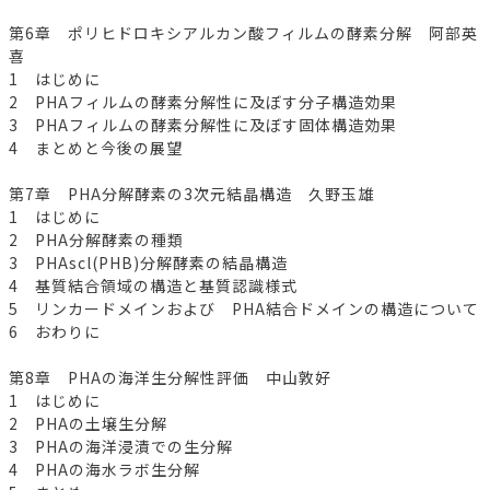
第6章 ポリヒドロキシアルカン酸フィルムの酵素分解 阿部英
喜
1 はじめに
2 PHAフィルムの酵素分解性に及ぼす分子構造効果
3 PHAフィルムの酵素分解性に及ぼす固体構造効果
4 まとめと今後の展望
第7章 PHA分解酵素の3次元結晶構造 久野玉雄
1 はじめに
2 PHA分解酵素の種類
3 PHAscl(PHB)分解酵素の結晶構造
4 基質結合領域の構造と基質認識様式
5 リンカードメインおよび PHA結合ドメインの構造について
6 おわりに
第8章 PHAの海洋生分解性評価 中山敦好
1 はじめに
2 PHAの土壌生分解
3 PHAの海洋浸漬での生分解
4 PHAの海水ラボ生分解