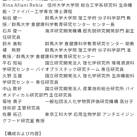
Rina Afiani Rebia 信州大学大学院 総合工学系研究科 生命機
能・ファイバー工学専攻 博士課程
粕谷 健一 群馬大学大学院 理工学府 分子科学部門 教
授／群馬大学 食健康科学教育研究センター センター長
石井 俊一 海洋研究開発機構 超先鋭研究開発部門 副主
任研究員
鈴木 美和 群馬大学 食健康科学教育研究センター 助教
橘 熊野 群馬大学大学院 理工学府 分子科学部門 准
教授／群馬大学 食健康科学教育研究センター
平石 知裕 国立研究開発法人 理化学研究所 環境資源科
学研究センター バイオプラスチック研究チーム 専任研究員
久野 玉雄 国立研究開発法人 理化学研究所 生命機能科
学研究センター 専任研究員
中山 敦好 国立研究開発法人 産業技術総合研究所 バイ
オメディカル研究部門 主任研究員
菊地 貴子 一般社団法人化学物質評価研究機構 高分子
技術部 主管研究員
佐藤 拓己 東京工科大学 応用生物学部 アンチエイジン
グフード研究室 教授
【構成および内容】