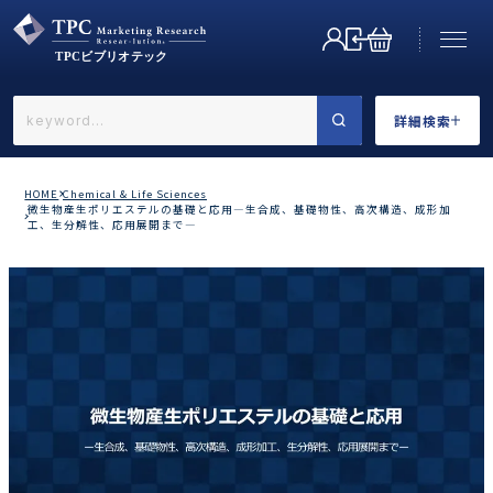
詳細検索
←戻る
詳細検索
HOME
Chemical & Life Sciences
微生物産生ポリエステルの基礎と応用―生合成、基礎物性、高次構造、成形加
工、生分解性、応用展開まで―
業界で選ぶ
カテゴリで選ぶ