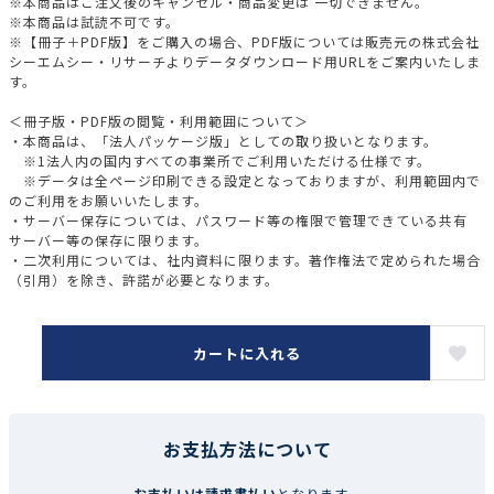
※本商品はご注文後のキャンセル・商品変更は 一切できません。
※本商品は試読不可です。
※【冊子＋PDF版】をご購入の場合、PDF版については販売元の株式会社
シーエムシー・リサーチよりデータダウンロード用URLをご案内いたしま
す。
＜冊子版・PDF版の閲覧・利用範囲について＞
・本商品は、「法人パッケージ版」としての取り扱いとなります。
※1法人内の国内すべての事業所でご利用いただける仕様です。
※データは全ページ印刷できる設定となっておりますが、利用範囲内で
のご利用をお願いいたします。
・サーバー保存については、パスワード等の権限で管理できている共有
サーバー等の保存に限ります。
・二次利用については、社内資料に限ります。著作権法で定められた場合
（引用）を除き、許諾が必要となります。
カートに入れる
お支払方法について
お支払いは請求書払い
となります。