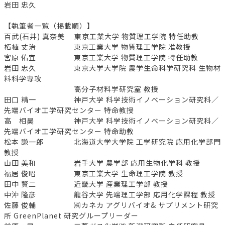
岩田 忠久
【執筆者一覧（掲載順）】
百武(石井) 真奈美 東京工業大学 物質理工学院 特任助教
柘植 丈治 東京工業大学 物質理工学院 准教授
宮原 佑宜 東京工業大学 物質理工学院 特任助教
岩田 忠久 東京大学大学院 農学生命科学研究科 生物材
料科学専攻
高分子材料学研究室 教授
田口 精一 神戸大学 科学技術イノベーション研究科／
先端バイオ工学研究センター 特命教授
高 相昊 神戸大学 科学技術イノベーション研究科／
先端バイオ工学研究センター 特命助教
松本 謙一郎 北海道大学大学院 工学研究院 応用化学部門
教授
山田 美和 岩手大学 農学部 応用生物化学科 教授
福居 俊昭 東京工業大学 生命理工学院 教授
田中 賢二 近畿大学 産業理工学部 教授
中沖 隆彦 龍谷大学 先端理工学部 応用化学課程 教授
佐藤 俊輔 ㈱カネカ アグリバイオ& サプリメント研究
所 GreenPlanet 研究グループリーダー