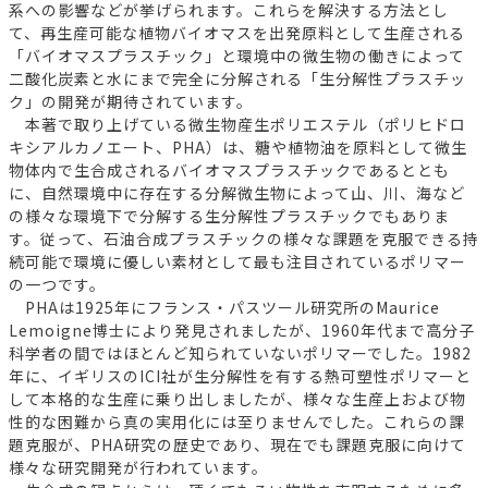
系への影響などが挙げられます。これらを解決する方法とし
て、再生産可能な植物バイオマスを出発原料として生産される
「バイオマスプラスチック」と環境中の微生物の働きによって
二酸化炭素と水にまで完全に分解される「生分解性プラスチッ
ク」の開発が期待されています。
本著で取り上げている微生物産生ポリエステル（ポリヒドロ
キシアルカノエート、PHA）は、糖や植物油を原料として微生
物体内で生合成されるバイオマスプラスチックであるととも
に、自然環境中に存在する分解微生物によって山、川、海など
の様々な環境下で分解する生分解性プラスチックでもありま
す。従って、石油合成プラスチックの様々な課題を克服できる持
続可能で環境に優しい素材として最も注目されているポリマー
の一つです。
PHAは1925年にフランス・パスツール研究所のMaurice
Lemoigne博士により発見されましたが、1960年代まで高分子
科学者の間ではほとんど知られていないポリマーでした。1982
年に、イギリスのICI社が生分解性を有する熱可塑性ポリマーと
して本格的な生産に乗り出しましたが、様々な生産上および物
性的な困難から真の実用化には至りませんでした。これらの課
題克服が、PHA研究の歴史であり、現在でも課題克服に向けて
様々な研究開発が行われています。