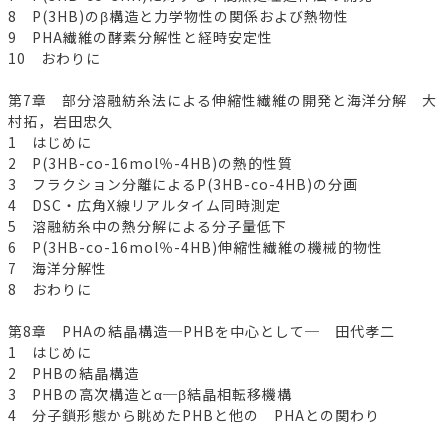
8 P(3HB)のβ構造と力学物性の関係および熱物性
9 PHA繊維の酵素分解性と経時安定性
10 おわりに
第7章 部分溶融紡糸法による伸縮性繊維の開発と海洋分解 大
村拓，岩田忠久
1 はじめに
2 P(3HB-co-16mol％-4HB)の熱的性質
3 フラクション分離によるP(3HB-co-4HB)の分画
4 DSC・広角X線リアルタイム同時測定
5 溶融紡糸中の熱分解による分子量低下
6 P(3HB-co-16mol％-4HB)伸縮性繊維の機械的物性
7 海洋分解性
8 おわりに
第8章 PHAの結晶構造─PHBを中心として─ 田代孝二
1 はじめに
2 PHBの結晶構造
3 PHBの高次構造とα─β結晶相転移機構
4 分子鎖形態から眺めたPHBと他の PHAとの関わり