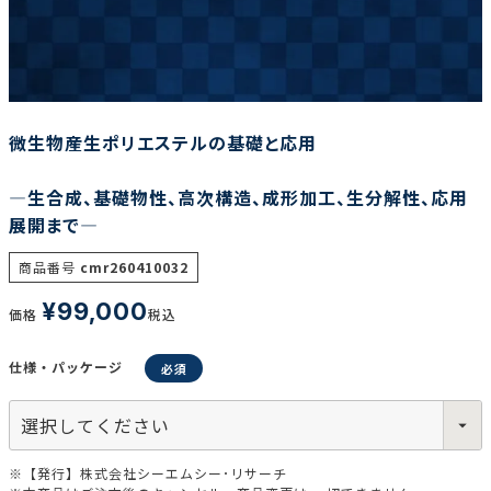
調査の種類で選ぶ
微生物産生ポリエステルの基礎と応用
―生合成、基礎物性、高次構造、成形加工、生分解性、応用
展開まで―
リセット
検索する
商品番号
cmr260410032
¥
99,000
価格
税込
仕様・パッケージ
※【発行】株式会社シーエムシー･リサーチ