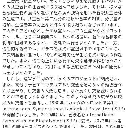
生合成の観点からは、硬くてもろい物性を克服するために多
くの共重合体の生合成に取り組んできました。それは、様々な
合成微生物の獲得や遺伝子組み換え技術を用いた新規共重合体
の生産です。共重合体第二成分の種類や含率の制御、分子量の
増加、生産効率の向上など様々な取り組みがなされています。
アカデミアを中心とした実験室レベルでの生産からパイロット
スケール、さらには商業スケールへの増産は、菌体内蓄積率の
制御が困難であるなど、一筋縄では行きませんでした。一方、
物性的な観点では、ガラス転移点が室温以下であることから、
二次結晶化が進行し、物性の経時劣化が生じる点が最大の問題
でした。また、物性向上には必要不可欠な延伸操作を行うこと
が難しいこともあり、実用に耐える強度を備えた材料の開発に
は至りませんでした。
しかし、産官学共同の下、多くのプロジェクトが結成され、
また、高分子学会エコマテリアル研究会を始め多くの勉強会が
立ち上がり、研究者の人数も増え、また長く研究を続けられる
ことができるようになりました。このような研究の広がりは欧
米の研究者とも連携し、1988年にカナダのトロントで第1回
International Symposiumon Biological Polyesters(ISBP)
が開催されました。2010年には、会議名をInternational
Symposium on Biopolymers(ISBP)に変え、2022年には第
18回の開催をスイスのシオンで迎えました。次回は、2024年に