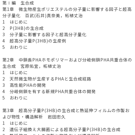
第Ⅰ編 生合成
第1章 微生物産生ポリエステルの分子量に影響する因子と超高
分子量化 百武(石井)真奈美，柘植丈治
1 はじめに
2 P(3HB)の生合成
3 分子量に影響する因子と超高分子量化
4 超高分子量P(3HB)の生産例
5 おわりに
第2章 中鎖長PHAホモポリマーおよび分岐側鎖PHA共重合体の
生合成 宮原佑宜，柘植丈治
1 はじめに
2 天然微生物が生産するPHAと生合成経路
3 高性能PHAの開発
4 分岐側鎖を有する新規PHA共重合体の開発
5 おわりに
第3章 超高分子量P(3HB)の生合成と熱延伸フィルムの作製お
よび物性・構造解析 岩田忠久
1 はじめに
2 遺伝子組換え大腸菌による超高分子量P(3HB)の生合成