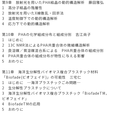
第9章 放射光を用いたPHA結晶の動的構造解析 藤田雅弘
1 高分子結晶の階層性
2 放射光を用いたX線散乱・回折法
3 温度制御下での動的構造解析
4 応力下での動的構造解析
第10章 PHAの化学組成分布と組成分別 吉江尚子
1 はじめに
2 13C NMR法によるPHA共重合体の微細構造解析
3 良溶媒／貧溶媒混合系による PHA共重合体の組成分別
4 PHA共重合体の組成分布が物性に与える影響
5 おわりに
第11章 海洋生分解性バイオマス複合プラスチック材料
「Biofade(ビオフェイド)」の可能性 三宅仁
1 はじめに ─海洋プラスチックごみ問題─
2 生分解性プラスチックについて
3 海洋生分解性バイオマス複合プラスチック「BiofadeTM，
ビオフェイド」
4 BiofadeTMの応用
5 おわりに