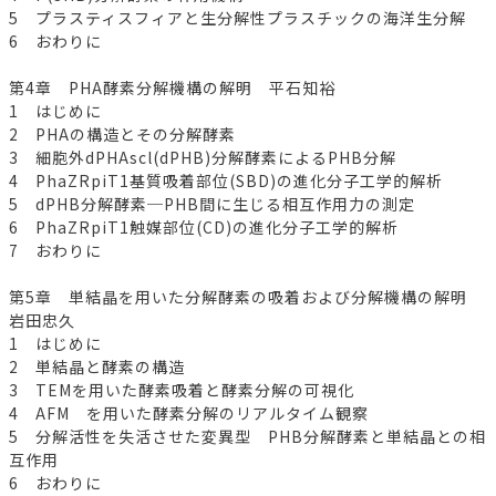
5 プラスティスフィアと生分解性プラスチックの海洋生分解
6 おわりに
第4章 PHA酵素分解機構の解明 平石知裕
1 はじめに
2 PHAの構造とその分解酵素
3 細胞外dPHAscl(dPHB)分解酵素によるPHB分解
4 PhaZRpiT1基質吸着部位(SBD)の進化分子工学的解析
5 dPHB分解酵素─PHB間に生じる相互作用力の測定
6 PhaZRpiT1触媒部位(CD)の進化分子工学的解析
7 おわりに
第5章 単結晶を用いた分解酵素の吸着および分解機構の解明
岩田忠久
1 はじめに
2 単結晶と酵素の構造
3 TEMを用いた酵素吸着と酵素分解の可視化
4 AFM を用いた酵素分解のリアルタイム観察
5 分解活性を失活させた変異型 PHB分解酵素と単結晶との相
互作用
6 おわりに