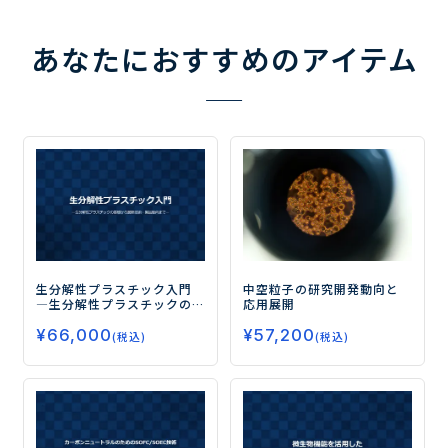
あなたにおすすめのアイテム
生分解性プラスチック入門
中空粒子の研究開発動向と
―生分解性プラスチックの
応用展開
基礎から最新技術・製品動
¥
66,000
¥
57,200
向まで―
(税込)
(税込)