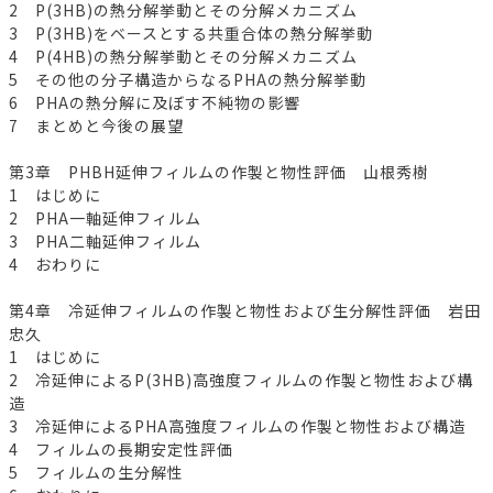
2 P(3HB)の熱分解挙動とその分解メカニズム
3 P(3HB)をベースとする共重合体の熱分解挙動
4 P(4HB)の熱分解挙動とその分解メカニズム
5 その他の分子構造からなるPHAの熱分解挙動
6 PHAの熱分解に及ぼす不純物の影響
7 まとめと今後の展望
第3章 PHBH延伸フィルムの作製と物性評価 山根秀樹
1 はじめに
2 PHA一軸延伸フィルム
3 PHA二軸延伸フィルム
4 おわりに
第4章 冷延伸フィルムの作製と物性および生分解性評価 岩田
忠久
1 はじめに
2 冷延伸によるP(3HB)高強度フィルムの作製と物性および構
造
3 冷延伸によるPHA高強度フィルムの作製と物性および構造
4 フィルムの長期安定性評価
5 フィルムの生分解性