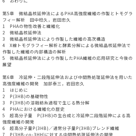
6 おわりに
第5章 微結晶核延伸法によるPHA高強度繊維の作製とトモグラ
フィー解析 田中稔久，岩田忠久
1 PHAの物性改善と繊維化
2 微結晶核延伸法
3 微結晶核延伸法により作製した繊維の高次構造
4 X線トモグラフィー解析と酵素分解による微結晶核延伸法で
作製した繊維の内部構造の解析
5 微結晶核延伸法により作製したPHA繊維の応用研究と今後の
展望
第6章 冷延伸・二段階延伸法および中間熱処理延伸法を用いた
高強度繊維の開発 加部泰三，岩田忠久
1 はじめに
2 P(3HB)の基礎物性
3 P(3HB)の溶融紡糸過程で生じる熱分解
4 PHAにおける繊維化の歴史
5 超高分子量 P(3HB)の生合成と冷延伸二段階延伸による高
強度繊維の開発
6 超高分子量P(3HB)／通常分子量P(3HB)ブレンド繊維
7 P(3HB-co-3HH)に対する中間熱処理延伸法の開発