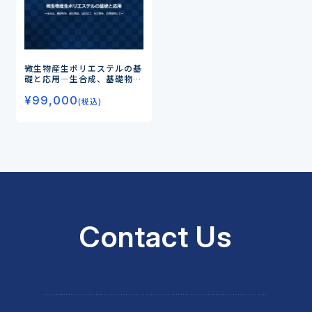
微生物産生ポリエステルの基
礎と応用
―生合成、基礎物
性、高次構造、成形加工、生
¥
99,000
分解性、応用展開まで―
(税込)
Contact Us