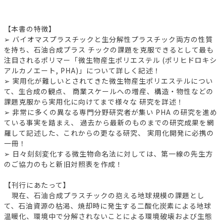
【本書の特徴】
➢ バイオマスプラスチックと生分解性プラスチック両方の性質
を持ち、石油合成プラス チックの課題を克服できるとして最も
注目されるポリマー「微生物産生ポリエステル (ポリヒドロキシ
アルカノエート, PHA)」について詳しく記述！
➢ 実用化が難しいとされてきた微生物産生ポリエステルについ
て、生合成の観点、 商業スケールへの増産、構造・物性などの
課題克服から実用化に向けてまで様々な 研究を詳述！
➢ 非常に多くの異なる専門分野研究者が集い PHA の研究を進め
ている事実を踏まえ、 過去から最新のものまでの研究成果を網
羅して記述した、これからの更なる研究、 実用化開発に必携の
一冊！
➢ 日々刻刻変化する微生物命名法に対しては、第一線の先生方
のご協力のもと新旧対照表を作成！
【刊行にあたって】
現在、石油合成プラスチックの抱える地球規模の課題とし
て、石油資源の枯渇、焼却時に発生する二酸化炭素による地球
温暖化、環境中で分解されないことによる環境破壊および生態