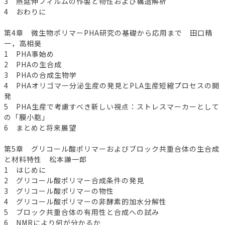
3 熱延伸フィルムの作製と物性および構造解析
4 おわりに
第4章 微生物ポリマーPHA研究の基礎から応用まで 田口精
一，高相昊
1 PHA事始め
2 PHAの生合成
3 PHAの合成生物学
4 PHAオリゴマー分泌生産の発見とPLA生産短縮プロセスの開
発
5 PHA生産で考慮すべき新しい視点：ストレスマーカーとして
の「膜小胞」
6 まとめと将来展望
第5章 グリコール酸ポリマーおよびブロック共重合体の生合成
と材料特性 松本謙一郎
1 はじめに
2 グリコール酸ポリマー合成条件の発見
3 グリコール酸ポリマーの物性
4 グリコール酸ポリマーの非酵素的加水分解性
5 ブロック共重合体の有用性と合成への試み
6 NMRにより何が分かるか