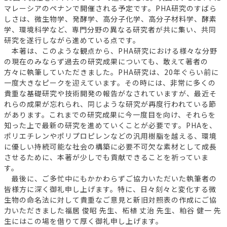
マレーシアのペナンで開催される予定です。PHA研究のすばら
しさは、微生物学、発酵学、高分子化学、高分子材料学、酵素
学、環境科学など、専門分野の異なる研究者が共に集い、共同
研究を遂行しながら進めている点です。
本著は、このような観点から、PHA研究における様々な分野
の現在のみならず過去の研究成果についても、敢えて著者の
方々に執筆していただきました。PHA研究は、20年ぐらい前に
一度大きなピークを迎えています。その時には、非常に多くの
貴重な基礎研究や技術開発の報告がなされていますが、最近そ
れらの成果が忘れられ、同じような研究が再度行われている節
があります。これまでの研究成果に今一度目を向け、それらを
知った上で最新の研究を進めていくことが必要です。PHAを、
ポリエチレンやポリプロピレンなどの汎用樹脂を越える、環境
に優しい持続可能な社会の構築に必要不可欠な素材として成長
させるために、本著が少しでも貢献できることを祈っていま
す。
最後に、ご多忙中にもかかわらずご協力いただいた執筆者の
皆様方に深く御礼申し上げます。特に、日々刻々と変化する微
生物の命名法に対して貴重なご意見と新旧対照表の作成にご協
力いただきました福居 俊昭 先生、柘植 丈治 先生、粕谷 健一 先
生にはこの場を借りて厚く御礼申し上げます。