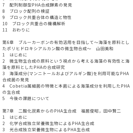
7 配列制御型PHA合成酵素の発見
8 ブロック配列の検証
9 ブロック共重合体の構造と物性
10 ブロック共重合の機構解析
11 おわりに
第6章 ブルーカーボンの有効活用を目指して～海藻を原料とし
たポリヒドロキシアルカン酸の微生物合成～ 山田美和
1 はじめに
2 微生物生合成の原料という視点から考える海藻の有効性と海
藻を原料としたPHAの合成研究
3 海藻成分(マンニトールおよびアルギン酸)を利用可能なPHA
合成菌の発見
4 Cobetia属細菌の特徴と本菌による海藻成分を利用したPHA
の生合成
5 今後の課題について
第7章 二酸化炭素からのPHA生合成 福居俊昭，田中賢二
1 はじめに
2 化学合成独立栄養微生物によるPHA生合成
3 光合成独立栄養微生物によるPHA生合成