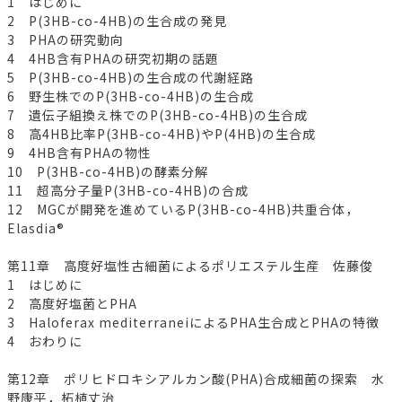
1 はじめに
2 P(3HB-co-4HB)の生合成の発見
3 PHAの研究動向
4 4HB含有PHAの研究初期の話題
5 P(3HB-co-4HB)の生合成の代謝経路
6 野生株でのP(3HB-co-4HB)の生合成
7 遺伝子組換え株でのP(3HB-co-4HB)の生合成
8 高4HB比率P(3HB-co-4HB)やP(4HB)の生合成
9 4HB含有PHAの物性
10 P(3HB-co-4HB)の酵素分解
11 超高分子量P(3HB-co-4HB)の合成
12 MGCが開発を進めているP(3HB-co-4HB)共重合体，
Elasdia®
第11章 高度好塩性古細菌によるポリエステル生産 佐藤俊
1 はじめに
2 高度好塩菌とPHA
3 Haloferax mediterraneiによるPHA生合成とPHAの特徴
4 おわりに
第12章 ポリヒドロキシアルカン酸(PHA)合成細菌の探索 水
野康平，柘植丈治