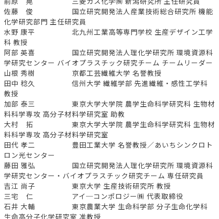
前原 晃 三菱ガス化学㈱ 新潟研究所 主任研究員
佐藤 俊 国立研究開発法人産業技術総合研究所 機能
化学研究部門 主任研究員
水野 康平 北九州工業高等専門学校 生産デザイン工学
科 教授
阿部 英喜 国立研究開発法人理化学研究所 環境資源科
学研究センター バイオプラスチック研究チーム チームリーダー
山根 秀樹 京都工芸繊維大学 名誉教授
田中 稔久 信州大学 繊維学部 先進繊維・感性工学科
教授
加部 泰三 東京大学大学院 農学生命科学研究科 生物材
料科学専攻 高分子材料学研究室 助教
大村 拓 東京大学大学院 農学生命科学研究科 生物材
料科学専攻 高分子材料学研究室
田代 孝二 豊田工業大学 名誉教授／あいちシンクロト
ロン光センター
藤田 雅弘 国立研究開発法人理化学研究所 環境資源科
学研究センター・バイオプラスチック研究チーム 専任研究員
吉江 尚子 東京大学 生産技術研究所 教授
三宅 仁 アイ─コンポロジー㈱ 代表取締役
石井 大輔 東京農業大学 生命科学部 分子生命化学科
生命高分子化学研究室 准教授