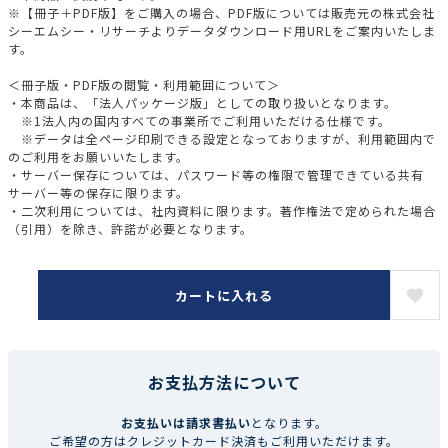
※【冊子＋PDF版】をご購入の場合、PDF版については販売元の株式会社
シーエムシー・リサーチよりデータダウンロード用URLをご案内いたしま
す。
＜冊子版・PDF版の閲覧・利用範囲について＞
・本商品は、「法人パッケージ版」としての取り扱いとなります。
※1法人内の国内すべての事業所でご利用いただける仕様です。
※データは全ページ印刷できる設定となっておりますが、利用範囲内で
のご利用をお願いいたします。
・サーバー保存については、パスワード等の権限で管理できている共有
サーバー等の保存に限ります。
・二次利用については、社内資料に限ります。著作権法で定められた場合
（引用）を除き、許諾が必要となります。
カートに入れる
お支払方法について
お支払いは請求書払い
となります。
ご希望の方はクレジットカード決済もご利用いただけます。