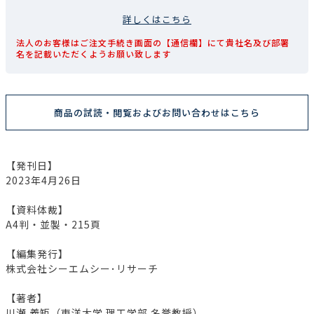
詳しくはこちら
法人のお客様はご注文手続き画面の【通信欄】にて貴社名及び部署
名を記載いただくようお願い致します
商品の試読・閲覧およびお問い合わせはこちら
【発刊日】
2023年4月26日
【資料体裁】
A4判・並製・215頁
【編集発行】
株式会社シーエムシー･リサーチ
【著者】
川瀬 義矩（東洋大学 理工学部 名誉教授）