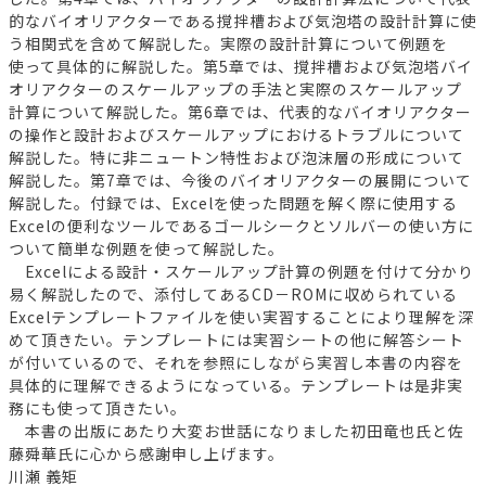
的なバイオリアクターである撹拌槽および気泡塔の設計計算に使
う相関式を含めて解説した。実際の設計計算について例題を
使って具体的に解説した。第5章では、撹拌槽および気泡塔バイ
オリアクターのスケールアップの手法と実際のスケールアップ
計算について解説した。第6章では、代表的なバイオリアクター
の操作と設計およびスケールアップにおけるトラブルについて
解説した。特に非ニュートン特性および泡沫層の形成について
解説した。第7章では、今後のバイオリアクターの展開について
解説した。付録では、Excelを使った問題を解く際に使用する
Excelの便利なツールであるゴールシークとソルバーの使い方に
ついて簡単な例題を使って解説した。
Excelによる設計・スケールアップ計算の例題を付けて分かり
易く解説したので、添付してあるCD－ROMに収められている
Excelテンプレートファイルを使い実習することにより理解を深
めて頂きたい。テンプレートには実習シートの他に解答シート
が付いているので、それを参照にしながら実習し本書の内容を
具体的に理解できるようになっている。テンプレートは是非実
務にも使って頂きたい。
本書の出版にあたり大変お世話になりました初田竜也氏と佐
藤舜華氏に心から感謝申し上げます。
川瀬 義矩