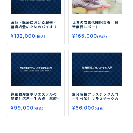
医薬・医療における臓器・
世界の次世代細胞培養 最
組織培養のためのバイオリ
新業界レポート
アクターの設計とスケール
¥
132,000
¥
165,000
アップ
ー設計/スケールアッ
(税込)
(税込)
プ、プロセスシミュレー
ションのExcelテンプレート
(CD-ROM)付ー
微生物産生ポリエステルの
生分解性プラスチック入門
基礎と応用
―生合成、基礎
―生分解性プラスチックの
物性、高次構造、成形加
基礎から最新技術・製品動
¥
99,000
¥
66,000
工、生分解性、応用展開ま
向まで―
(税込)
(税込)
で―