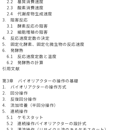
2.2 基質消費速度
2.3 酸素消費速度
2.4 代謝産物生成速度
3. 阻害反応
3.1 酵素反応の阻害
3.2 細胞増殖の阻害
4. 反応速度定数の決定
5. 固定化酵素、固定化微生物の反応速度
6. 発酵熱
6.1 反応速度定数と温度
6.2 発酵熱の計算
引用文献
第3章 バイオリアクターの操作の基礎
1. バイオリアクターの操作方式
2. 回分操作
3. 反復回分操作
4. 流加培養（半回分操作）
5. 連続操作
5.1 ケモスタット
5.2 連続操作バイオリアクターの設計式
5.3 灌流操作（リサイクル流のあるケモスタット）