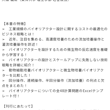
【本書の特徴】
➢ 工業規模のバイオリアクター設計に関するコストの最適化の
ビジネス戦略とは！
➢ 近年、注目を集める、高濃度培養のための流加培養操作と
灌流培養操作を詳述！
➢ バイオリアクターを設計するための微生物の反応速度を基礎
から学習する！
➢ バイオリアクターの設計とスケールアップに失敗しない技術
戦略を詳細に紹介！
➢ 動物細胞培養バイオリアクターと微生物培養バイオリアク
ターを比較した！
➢ 回分操作、連続操作、半回分操作（流加培養）の利点と欠
点をまとめた！
➢ バイオリアクターについての全48計算問題のExcelテンプ
レート付！
【刊行にあたって】