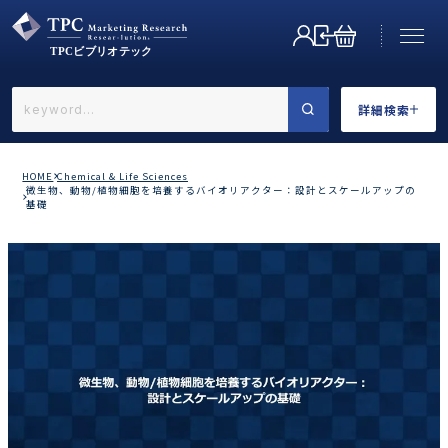
詳細検索
←戻る
詳細検索
HOME
Chemical & Life Sciences
微生物、動物/植物細胞を培養するバイオリアクター：設計とスケールアップの
基礎
業界で選ぶ
カテゴリで選ぶ