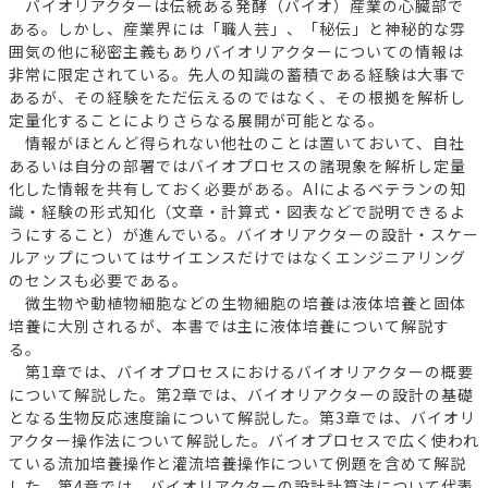
バイオリアクターは伝統ある発酵（バイオ）産業の心臓部で
ある。しかし、産業界には「職人芸」、「秘伝」と神秘的な雰
囲気の他に秘密主義もありバイオリアクターについての情報は
非常に限定されている。先人の知識の蓄積である経験は大事で
あるが、その経験をただ伝えるのではなく、その根拠を解析し
定量化することによりさらなる展開が可能となる。
情報がほとんど得られない他社のことは置いておいて、自社
あるいは自分の部署ではバイオプロセスの諸現象を解析し定量
化した情報を共有しておく必要がある。AIによるベテランの知
識・経験の形式知化（文章・計算式・図表などで説明できるよ
うにすること）が進んでいる。バイオリアクターの設計・スケー
ルアップについてはサイエンスだけではなくエンジニアリング
のセンスも必要である。
微生物や動植物細胞などの生物細胞の培養は液体培養と固体
培養に大別されるが、本書では主に液体培養について解説す
る。
第1章では、バイオプロセスにおけるバイオリアクターの概要
について解説した。第2章では、バイオリアクターの設計の基礎
となる生物反応速度論について解説した。第3章では、バイオリ
アクター操作法について解説した。バイオプロセスで広く使われ
ている流加培養操作と灌流培養操作について例題を含めて解説
した。第4章では、バイオリアクターの設計計算法について代表