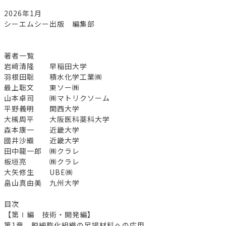
2026年1月
シーエムシー出版 編集部
著者一覧
岩﨑清隆 早稲田大学
羽根田聡 積水化学工業㈱
最上聡文 東ソー㈱
山本卓司 ㈱マトリクソーム
平野義明 関西大学
大槻周平 大阪医科薬科大学
森本康一 近畿大学
國井沙織 近畿大学
田中龍一郎 ㈱クラレ
板垣亮 ㈱クラレ
大矢修生 UBE㈱
畠山真由美 九州大学
目次
【第Ⅰ編 技術・開発編】
第1章 脱細胞化組織の足場材料への応用