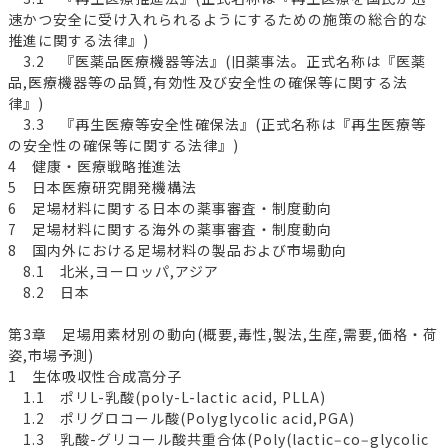
速かつ安全に受け入れられるようにするための施策の総合的な
推進に関する法律』)
3.2 『医薬品医療機器等法』(旧薬事法。正式名称は『医薬
品,医療機器等の品質,有効性及び安全性の確保等に関する法
律』)
3.3 『再生医療等安全性確保法』(正式名称は『再生医療等
の安全性の確保等に関する法律』)
4 健康・医療戦略推進法
5 日本医療研究開発機構法
6 足場材料に関する日本の薬事審査・制度動向
7 足場材料に関する海外の薬事審査・制度動向
8 国内外における足場材料の製品および市場動向
8.1 北米,ヨーロッパ,アジア
8.2 日本
第3章 足場用素材別の動向(概要,毒性,製法,生産,需要,価格・荷
姿,市場予測)
1 生体吸収性合成高分子
1.1 ポリL-乳酸(poly-L-lactic acid, PLLA)
1.2 ポリグロコール酸(Polyglycolic acid,PGA)
1.3 乳酸-グリコール酸共重合体(Poly(lactic‒co‒glycolic