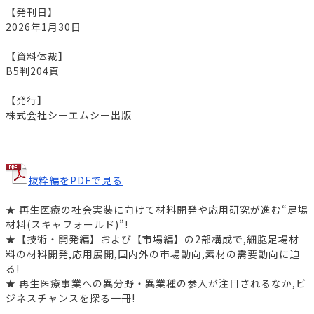
【発刊日】
2026年1月30日
【資料体裁】
B5判204頁
【発行】
株式会社シーエムシー出版
抜粋編をPDFで見る
★ 再生医療の社会実装に向けて材料開発や応用研究が進む“足場
材料(スキャフォールド)”!
★【技術・開発編】および【市場編】の2部構成で,細胞足場材
料の材料開発,応用展開,国内外の市場動向,素材の需要動向に迫
る!
★ 再生医療事業への異分野・異業種の参入が注目されるなか,ビ
ジネスチャンスを探る一冊!