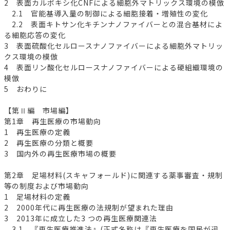
2 表面カルボキシ化CNFによる細胞外マトリックス環境の模倣
2.1 官能基導入量の制御による細胞接着・増殖性の変化
2.2 表面キトサン化キチンナノファイバーとの混合基材によ
る細胞応答の変化
3 表面硫酸化セルロースナノファイバーによる細胞外マトリッ
クス環境の模倣
4 表面リン酸化セルロースナノファイバーによる硬組織環境の
模倣
5 おわりに
【第Ⅱ編 市場編】
第1章 再生医療の市場動向
1 再生医療の定義
2 再生医療の分類と概要
3 国内外の再生医療市場の概要
第2章 足場材料(スキャフォールド)に関連する薬事審査・規制
等の制度および市場動向
1 足場材料の定義
2 2000年代に再生医療の法規制が望まれた理由
3 2013年に成立した3 つの再生医療関連法
3.1 『再生医療推進法』(正式名称は『再生医療を国民が迅