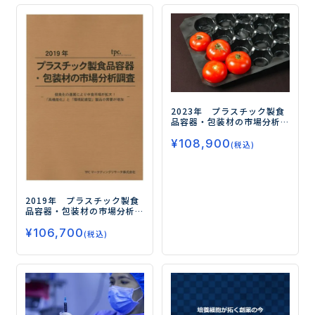
2023年 プラスチック製食
品容器・包装材の市場分析
調査
―“食品宅配”、“簡便調
¥
108,900
理”、“環境負荷低減”に貢献
(税込)
する容器・包装材が市場拡
大を牽引―
2019年 プラスチック製食
品容器・包装材の市場分析
調査
―個食化の進展により
¥
106,700
中食市場が拡大！「高機能
(税込)
化」と「環境配慮型」製品
の需要が増加―