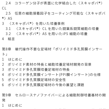
2.4 コラーゲン分子が表面に化学結合した〈スキャポバ®〉
CL
2.5 任意の細胞接着因子をコーティング可能な〈スキャポバ
®〉AS
3 〈スキャポバ®〉を用いた培養事例
3.1 〈スキャポバ®〉CL を用いた間葉系間質細胞の培養
3.2 〈スキャポバ®〉AS を用いたiPS 細胞の培養
4 結言
第8章 継代操作不要な足場材「ポリイミド多孔質膜インサー
ト」
1 はじめに
2 ポリイミド素材の特長と細胞培養足場材開発の背景
3 ポリイミド多孔質膜培養足場材の特長
4 ポリイミド多孔質膜インサート(PPI膜インサート)の仕様
5 ポリイミド多孔質膜足場材の安全性
6 ポリイミド多孔質膜足場材の今後の展望と課題
第9章 セルロースナノファイバーによる細胞制御培養基材の開
発
1 はじめに