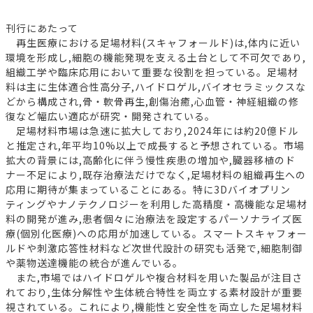
刊行にあたって
再生医療における足場材料(スキャフォールド)は,体内に近い
環境を形成し,細胞の機能発現を支える土台として不可欠であり,
組織工学や臨床応用において重要な役割を担っている。足場材
料は主に生体適合性高分子,ハイドロゲル,バイオセラミックスな
どから構成され,骨・軟骨再生,創傷治癒,心血管・神経組織の修
復など幅広い適応が研究・開発されている。
足場材料市場は急速に拡大しており,2024年には約20億ドル
と推定され,年平均10%以上で成長すると予想されている。市場
拡大の背景には,高齢化に伴う慢性疾患の増加や,臓器移植のド
ナー不足により,既存治療法だけでなく,足場材料の組織再生への
応用に期待が集まっていることにある。特に3Dバイオプリン
ティングやナノテクノロジーを利用した高精度・高機能な足場材
料の開発が進み,患者個々に治療法を設定するパーソナライズ医
療(個別化医療)への応用が加速している。スマートスキャフォー
ルドや刺激応答性材料など次世代設計の研究も活発で,細胞制御
や薬物送達機能の統合が進んでいる。
また,市場ではハイドロゲルや複合材料を用いた製品が注目さ
れており,生体分解性や生体統合特性を両立する素材設計が重要
視されている。これにより,機能性と安全性を両立した足場材料