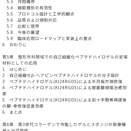
5.3 作用機序
5.4 細胞種別の有効性
5.5 プロトコル設計と工学的観点
5.6 品質および規制対応
5.7 比較と限界
5.8 今後の展望
5.9 臨床応用ロードマップと実装上の要点
6 おわりに
第5章 整形外科領域での自己組織化ペプチドハイロゲルの足場
材料としての応用
1 はじめに
2 自己組織化β-ヘアピンペプチドハイドロゲルの分子設計
3 ペプチドハイドロゲル(KI24RGDS)による半月板欠損修復
4 ペプチドハイドロゲル(KI24RGDS)による膝蓋腱損傷治癒効
果
5 ペプチドハイドロゲル(KI24RGDS)による前十字靭帯再建後
の腱-骨修復促進効果
6 まとめ
第6章 第3世代コラーゲンで作製したゲルとスポンジの医療機
器への可能性