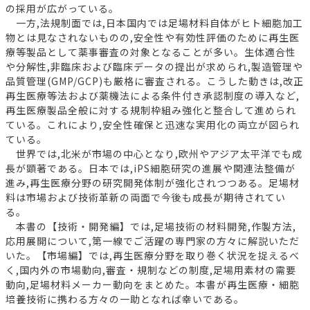
の採用が広がっている。
一方,法規制面では,日本国内では足場材料自体がヒト細胞加工
物とは見なされないものの,安全性や有効性評価のために再生医
療等製品として薬事審査の対象となることが多い。生体適合性
や分解性,非臨床および臨床データの提出が求められ,製造管理や
品質管理(GMP/GCP)も厳格に審査される。こうした動きは,改正
再生医療等法および薬機法による条件付き承認制度の導入など,
再生医療製品全般に対する規制枠組み強化と整合して進められ
ている。これにより,安全性確保と迅速な実用化の両立が図られ
ている。
世界では,北米が市場の中心となり,欧州やアジア太平洋でも成
長が顕著である。日本では,iPS細胞研究の進展や関連法整備が
進み,再生医療分野の研究開発体制が強化されつつある。足場材
料は市場および技術革新の両面で今後も成長が期待されてい
る。
本書の【技術・開発編】では,足場技術の材料開発,作製方法,
応用展開について,第一線でご活躍の専門家の方々に解説いただ
いた。【市場編】では,再生医療分野を取り巻く状況を捉えるべ
く,国内外の市場動向,審査・規制などの制度,足場用素材の需要
動向,足場材料メーカー動向をまとめた。本書が再生医療・細胞
培養技術に携わる方々の一助となれば幸いである。