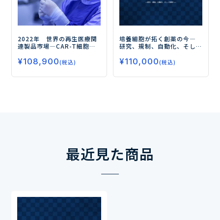
2022年 世界の再生医療関
培養細胞が拓く創薬の今
―
連製品市場
―CAR-T細胞製
研究、規制、自動化、そし
品、遺伝子治療薬が市場成
て教育へ―
¥
108,900
¥
110,000
長の鍵―
(税込)
(税込)
最近見た商品