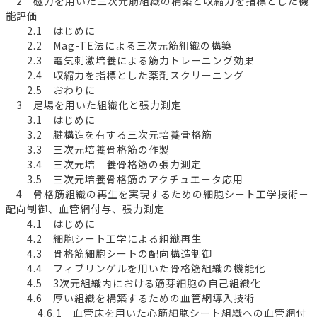
2 磁力を用いた三次元筋組織の構築と収縮力を指標とした機
能評価
2.1 はじめに
2.2 Mag-TE法による三次元筋組織の構築
2.3 電気刺激培養による筋力トレーニング効果
2.4 収縮力を指標とした薬剤スクリーニング
2.5 おわりに
3 足場を用いた組織化と張力測定
3.1 はじめに
3.2 腱構造を有する三次元培養骨格筋
3.3 三次元培養骨格筋の作製
3.4 三次元培 養骨格筋の張力測定
3.5 三次元培養骨格筋のアクチュエータ応用
4 骨格筋組織の再生を実現するための細胞シート工学技術－
配向制御、血管網付与、張力測定―
4.1 はじめに
4.2 細胞シート工学による組織再生
4.3 骨格筋細胞シートの配向構造制御
4.4 フィブリンゲルを用いた骨格筋組織の機能化
4.5 3次元組織内における筋芽細胞の自己組織化
4.6 厚い組織を構築するための血管網導入技術
4.6.1 血管床を用いた心筋細胞シート組織への血管網付