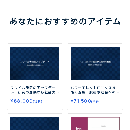
あなたにおすすめのアイテム
フレイル予防のアップデー
パワーエレクトロニクス技
ト
―研究の進展から社会実
術の進展
―脱炭素社会への
装まで―
貢献と期待―
¥
88,000
¥
71,500
(税込)
(税込)