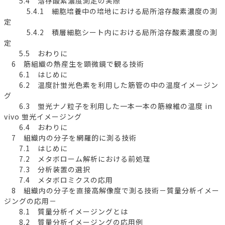
5.4 溶存酸素濃度測定の実際
5.4.1 細胞培養中の培地における局所溶存酸素濃度の測
定
5.4.2 積層細胞シート内における局所溶存酸素濃度の測
定
5.5 おわりに
6 筋組織の熱産生を顕微鏡で観る技術
6.1 はじめに
6.2 温度計蛍光色素を利用した筋管の中の温度イメージン
グ
6.3 蛍光ナノ粒子を利用した一本一本の筋線維の温度 in
vivo 蛍光イメージング
6.4 おわりに
7 組織内の分子を網羅的に測る技術
7.1 はじめに
7.2 メタボローム解析における前処理
7.3 分析装置の選択
7.4 メタボロミクスの応用
8 組織内の分子を直接高解像度で測る技術－質量分析イメー
ジングの応用－
8.1 質量分析イメージングとは
8.2 質量分析イメージングの応用例