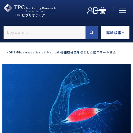
詳細検索
←戻る
詳細検索
HOME
Pharmaceuticals & Medical
骨格筋研究を核とした筋スマート社会
業界で選ぶ
カテゴリで選ぶ