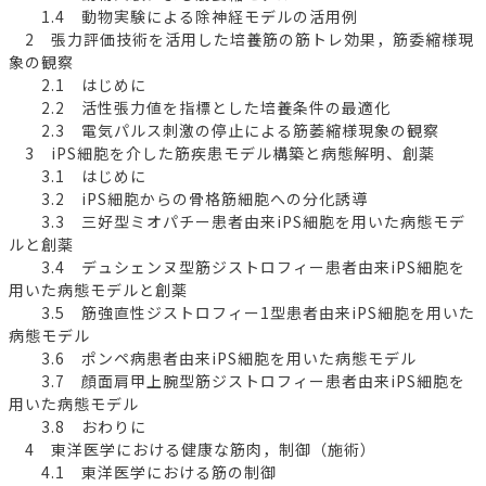
1.4 動物実験による除神経モデルの活用例
2 張力評価技術を活用した培養筋の筋トレ効果，筋委縮様現
象の観察
2.1 はじめに
2.2 活性張力値を指標とした培養条件の最適化
2.3 電気パルス刺激の停止による筋萎縮様現象の観察
3 iPS細胞を介した筋疾患モデル構築と病態解明、創薬
3.1 はじめに
3.2 iPS細胞からの骨格筋細胞への分化誘導
3.3 三好型ミオパチー患者由来iPS細胞を用いた病態モデ
ルと創薬
3.4 デュシェンヌ型筋ジストロフィー患者由来iPS細胞を
用いた病態モデルと創薬
3.5 筋強直性ジストロフィー1型患者由来iPS細胞を用いた
病態モデル
3.6 ポンペ病患者由来iPS細胞を用いた病態モデル
3.7 顔面肩甲上腕型筋ジストロフィー患者由来iPS細胞を
用いた病態モデル
3.8 おわりに
4 東洋医学における健康な筋肉，制御（施術）
4.1 東洋医学における筋の制御