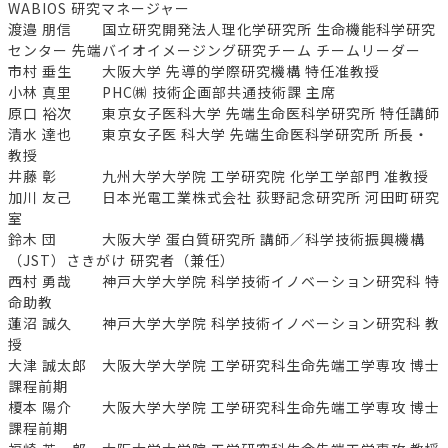
WABIOS 研究マネージャー
渡邉 朋信 国立研究開発法人理化学研究所 生命機能科学研究
センター 先端バイオイメージング研究チーム チームリーダー
市村 垂生 大阪大学 先導的学際研究機構 特任准教授
小林 真里 PHC㈱ 技術企画部共通技術課 主席
原口 裕次 東京女子医科大学 先端生命医科学研究所 特任講師
清水 達也 東京女子医 科大学 先端生命医科学研究所 所長・
教授
井藤 彰 九州大学大学院 工学研究院 化学工学部門 准教授
加川 友己 日本光電工業株式会社 荻野記念研究所 河田町研究
室
鈴木 団 大阪大学 蛋白質研究所 講師／科学技術振興機構
（JST）さきがけ 研究者（兼任）
西村 勇哉 神戸大学大学院 科学技術イノベーション研究科 特
命助教
蓮沼 誠久 神戸大学大学院 科学技術イノベーション研究科 教
授
大津 誠太郎 大阪大学大学院 工学研究科生命先端工学専攻 博士
課程前期
榎本 陽介 大阪大学大学院 工学研究科生命先端工学専攻 博士
課程前期