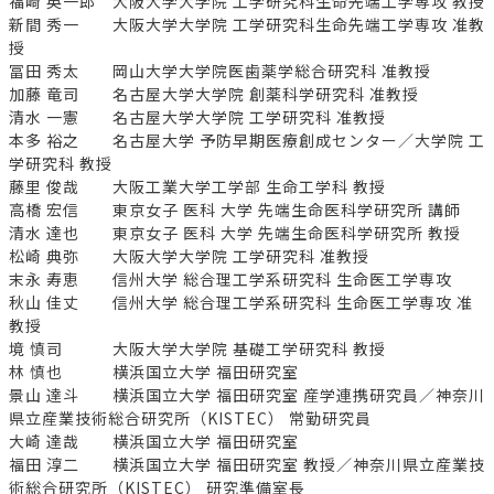
福崎 英一郎 大阪大学大学院 工学研究科生命先端工学専攻 教授
新間 秀一 大阪大学大学院 工学研究科生命先端工学専攻 准教
授
冨田 秀太 岡山大学大学院医歯薬学総合研究科 准教授
加藤 竜司 名古屋大学大学院 創薬科学研究科 准教授
清水 一憲 名古屋大学大学院 工学研究科 准教授
本多 裕之 名古屋大学 予防早期医療創成センター／大学院 工
学研究科 教授
藤里 俊哉 大阪工業大学工学部 生命工学科 教授
高橋 宏信 東京女子 医科 大学 先端生命医科学研究所 講師
清水 達也 東京女子 医科 大学 先端生命医科学研究所 教授
松崎 典弥 大阪大学大学院 工学研究科 准教授
末永 寿恵 信州大学 総合理工学系研究科 生命医工学専攻
秋山 佳丈 信州大学 総合理工学系研究科 生命医工学専攻 准
教授
境 慎司 大阪大学大学院 基礎工学研究科 教授
林 慎也 横浜国立大学 福田研究室
景山 達斗 横浜国立大学 福田研究室 産学連携研究員／神奈川
県立産業技術総合研究所（KISTEC） 常勤研究員
大崎 達哉 横浜国立大学 福田研究室
福田 淳二 横浜国立大学 福田研究室 教授／神奈川県立産業技
術総合研究所（KISTEC） 研究準備室長