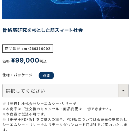
調査の種類で選ぶ
骨格筋研究を核とした筋スマート社会
商品番号
cmr260310002
¥
99,000
価格
税込
リセット
検索する
仕様・パッケージ
※【発行】株式会社シーエムシー･リサーチ
※本商品はご注文後のキャンセル・商品変更は 一切できません。
※本商品は試読不可です。
※【冊子＋PDF版】をご購入の場合、PDF版については販売元の株式会社
シーエムシー・リサーチよりデータダウンロード用URLをご案内いたしま
す。