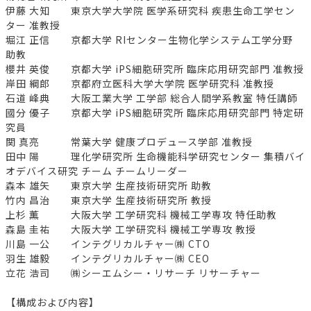
伊藤 大知 東京大学大学院 医学系研究科 疾患生命工学セン
ター 准教授
堀江 正信 京都大学 RIセンター生物化学システム工学分野
助教
櫻井 英俊 京都大学 iPS細胞研究所 臨床応用研究部門 准教授
岸田 綱郎 京都府立医科大学大学院 医学研究科 准教授
石道 峰典 大阪工業大学 工学部 総合人間学系教室 特任講師
國分 優子 京都大学 iPS細胞研究所 臨床応用研究部門 特定研
究員
関 真亮 常葉大学 健康プロデュース学部 准教授
田中 陽 理化学研究所 生命機能科学研究センター 集積バイ
オデバイス研究 チーム チームリーダー
森本 雄矢 東京大学 生産技術研究所 助教
竹内 昌治 東京大学 生産技術研究所 教授
上杉 薫 大阪大学 工学研究科 機械工学専攻 特任助教
森島 圭祐 大阪大学 工学研究科 機械工学専攻 教授
川島 一公 インテグリカルチャー㈱ CTO
羽生 雄毅 インテグリカルチャー㈱ CEO
立花 浩司 ㈱シーエムシー・リサーチ リサーチャー
【構成および内容】