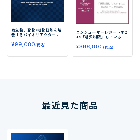
微生物、動物/植物細胞を培
コンシューマーレポート№2
養するバイオリアクター：
44
「糖質制限」している人
設計とスケールアップの基
の「栄養」ニーズを探る
―
¥
99,000
礎
(税込)
¥
396,000
意外と「苦」だけじゃな
(税込)
かった！「健」「楽」など
のポジティブ思考に向けた
商品開発へ―
最近見た商品