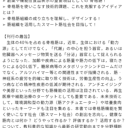
➢ 創薬や機能性食品表示の重要項目としての 骨格筋！
➢ 骨格筋を使いこなす技術的課題、これを克服するアイディア
とは？
➢ 骨格筋組織の成り立ちを理解し、デザインする！
➢ 筋組織を活用したスマート筋社会を目指して！
【刊行の趣旨】
生体の40％を占める骨格筋は，近年，生体における「動力
源」としてだけでなく，「代謝」の中心を担う器官，あるいは
他臓器へメッセージ物質を送る「分泌」器官として捉えられる
ようになった．加齢や疾病による筋量や筋力の低下は，寝たき
りによるQOL低下，糖尿病等のメタボリックシンドロームだけ
でなく，アルツハイマー等との関連性までが指摘される．筋‐
神経系の疲労を的確に取り除く技術は，労働生産性の向上，う
つ病などの精神性疾患の低減が期待される．アンチエイジング
や美容といった分野でも筋機能の活用は注目されている．再生
医療や細胞治療のターゲットとしても重要である．未来技術と
して，環境調和型の動力源（筋アクチュエーター）や培養食肉
といったキーワードも注目を集める．本書では骨格筋機能を賢
く使いこなす社会（筋スマート社会）の創出を志向し，健康な
筋肉とは何か？ どうやって作るか？ 評価するか？ 活用するか？
について，教科書的な知識から最新の研究動向までを分野横断