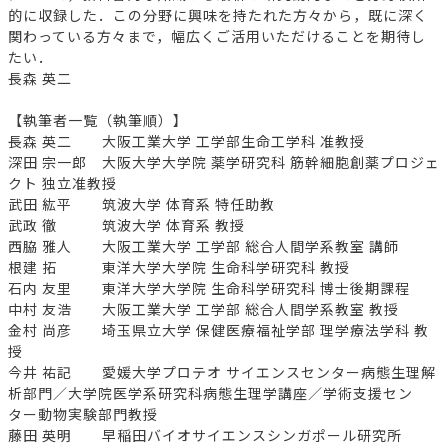
的に収録した．この分野に興味を持たれた方々から，既に深く
関わっている方々まで，幅広くご活用いただけることを期待し
たい．
長森 英二
【執筆者一覧（執筆順）】
長森 英二 大阪工業大学 工学部生命工学科 准教授
深田 宗一郎 大阪大学大学院 薬学研究科 筋幹細胞創薬プロジェ
クト 独立准教授
武田 紘平 筑波大学 体育系 特任助教
武政 徹 筑波大学 体育系 教授
西脇 雅人 大阪工業大学 工学部 総合人間学系教室 講師
根建 拓 東洋大学大学院 生命科学研究科 教授
石内 友里 東洋大学大学院 生命科学研究科 博士後期課程
中村 友浩 大阪工業大学 工学部 総合人間学系教室 教授
金村 尚彦 埼玉県立大学 保健医療福祉学部 理学療法学科 教
授
今井 祐記 愛媛大学プロテオ サイエンスセンター病態生理解
析部門／大学院医学系研究科病態生理学講座／学術支援セン
ター動物実験部門教授
藤田 英明 早稲田バイオサイエンスシンガポール研究所