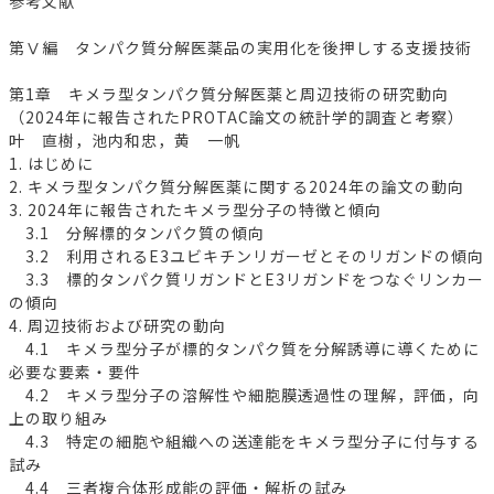
参考文献
第Ⅴ編 タンパク質分解医薬品の実用化を後押しする支援技術
第1章 キメラ型タンパク質分解医薬と周辺技術の研究動向
（2024年に報告されたPROTAC論文の統計学的調査と考察）
叶 直樹，池内和忠，黄 一帆
1. はじめに
2. キメラ型タンパク質分解医薬に関する2024年の論文の動向
3. 2024年に報告されたキメラ型分子の特徴と傾向
3.1 分解標的タンパク質の傾向
3.2 利用されるE3ユビキチンリガーゼとそのリガンドの傾向
3.3 標的タンパク質リガンドとE3リガンドをつなぐリンカー
の傾向
4. 周辺技術および研究の動向
4.1 キメラ型分子が標的タンパク質を分解誘導に導くために
必要な要素・要件
4.2 キメラ型分子の溶解性や細胞膜透過性の理解，評価，向
上の取り組み
4.3 特定の細胞や組織への送達能をキメラ型分子に付与する
試み
4.4 三者複合体形成能の評価・解析の試み