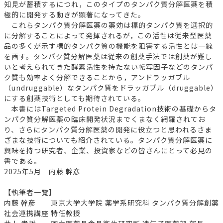
知見が蓄積するにつれ，このタイプのタンパク質分解医薬を積
極的に開発する動きが顕著になってきた。
これらタンパク質分解医薬の薬効は標的タンパク質を選択的
に分解することによって発揮されるが，この活性は従来型医薬
品の多くが示す標的タンパク質の機能を阻害する活性とは一線
を画す。タンパク質分解医薬は従来の創薬手法では創薬が難し
いと考えられてきた酵素活性を持たない転写因子などのタンパ
ク質も効率よく分解できることから，アンドラッガブル
（undruggable）なタンパク質をドラッガブル（druggable）
にする創薬技術としても期待されている。
本書にはTargeted Protein Degradation技術の基礎からタ
ンパク質分解医薬の臨床開発状況までくまなく網羅されてお
り、さらにタンパク質分解医薬の開発に役立つと思われるさま
ざまな技術についても紹介されている。タンパク質分解医薬に
興味を持つ研究者、企業、投資家などの皆さんにとって必見の
書である。
2025年5月 内藤 幹彦
【執筆者一覧】
内藤 幹彦 東京大学大学院 薬学系研究科 タンパク質分解創薬
社会連携講座 特任教授