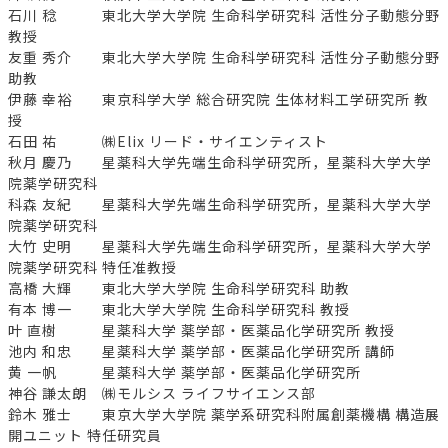
石川 稔 東北⼤学⼤学院 ⽣命科学研究科 活性分⼦動態分野
教授
友重 秀介 東北⼤学⼤学院 ⽣命科学研究科 活性分⼦動態分野
助教
伊藤 幸裕 東京科学大学 総合研究院 生体材料工学研究所 教
授
石田 祐 ㈱Elix リード・サイエンティスト
秋月 慶乃 星薬科大学先端生命科学研究所，星薬科大学大学
院薬学研究科
科森 友紀 星薬科大学先端生命科学研究所，星薬科大学大学
院薬学研究科
大竹 史明 星薬科大学先端生命科学研究所，星薬科大学大学
院薬学研究科 特任准教授
高橋 大輝 東北大学大学院 生命科学研究科 助教
有本 博一 東北大学大学院 生命科学研究科 教授
叶 直樹 星薬科大学 薬学部・医薬品化学研究所 教授
池内 和忠 星薬科大学 薬学部・医薬品化学研究所 講師
黄 一帆 星薬科大学 薬学部・医薬品化学研究所
神谷 謙太朗 ㈱モルシス ライフサイエンス部
鈴木 雅士 東京大学大学院 薬学系研究科附属創薬機構 構造展
開ユニット 特任研究員