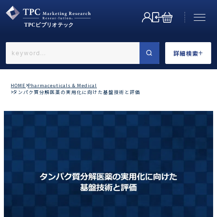
詳細検索
←戻る
詳細検索
HOME
Pharmaceuticals & Medical
タンパク質分解医薬の実用化に向けた基盤技術と評価
業界で選ぶ
カテゴリで選ぶ