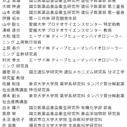
井上 貴雄 国立医薬品食品衛生研究所 遺伝子医薬部 部長
大岡 伸通 国立医薬品食品衛生研究所 遺伝子医薬部 第三室長
山本 武範 国立医薬品食品衛生研究所 遺伝子医薬部 第一室長
伊藤 拓水 第一三共㈱ 研究開発本部
山中 聡士 愛媛大学 プロテオサイエンスセンター 特定助教
澤崎 達也 愛媛大学 プロテオサイエンスセンター 教授
大和 隆志 エーザイ㈱ ディープヒューマンバイオロジーラー
ニング 上席執行役員
上原 泰介 エーザイ㈱ ディープヒューマンバイオロジーラー
ニング 主幹研究員
利光 孝太 エーザイ㈱ ディープヒューマンバイオロジーラー
ニング 研究員
鐘巻 将人 国立遺伝学研究所 遺伝メカニズム研究系 分子工学
研究室 教授
佐藤 和佳 東京大学大学院 薬学系研究科 タンパク質分解創薬
社会連携講座 特任研究員
橋本 創太 東京大学大学院 薬学系研究科 タンパク質分解創薬
社会連携講座
出水 庸介 国立医薬品食品衛生研究所 有機化学部 部長
黒原 崇 国立医薬品食品衛生研究所 食品添加物部 研究員
永沼 美弥子 横浜市立大学大学院 生命医科学研究科
許 涵喬 横浜市立大学大学院 生命医科学研究科