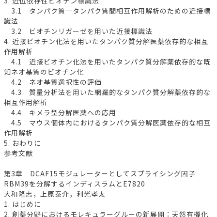
3. 近位依存性ビオチン標識法
3.1 タンパク質─タンパク質間相互作用解析のための近接標
識法
3.2 ビオチンリガーゼを用いた近接標識法
4. 近接ビオチン化法を用いたタンパク質分解医薬依存的な相互
作用解析
4.1 近接ビオチン化法を用いたタンパク質分解薬依存的な既
知ネオ基質のビオチン化
4.2 ネオ基質選択性の評価
4.3 質量分析法を用いた網羅的なタンパク質分解薬依存的な
相互作用解析
4.4 キメラ型分解医薬への応用
4.5 マウス個体内におけるタンパク質分解医薬依存的な相互
作用解析
5. おわりに
参考文献
第3章 DCAF15モジュレーターとしてスプライシング因子
RBM39を分解するインディスラムとE7820
大和隆志，上原泰介，利光孝太
1. はじめに
2. 創薬分野におけるモレキュラーグルーの新展開：天然有機化