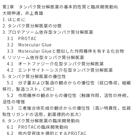
第1章 タンパク質分解医薬の基本的性質と臨床開発動向
大岡伸通，井上貴雄
1. はじめに
2. タンパク質分解医薬の分類
3. プロテアソーム依存型タンパク質分解医薬
3.1 PROTAC
3.2 Molecular Glue
3.3 Molecular Glueと類似した作用機序を有する化合物
4. リソソーム依存型タンパク質分解医薬
4.1 オートファジー介在型タンパク質分解医薬
4.2 エンドサイトーシス介在型タンパク質分解医薬
5. タンパク質分解医薬の優位性
5.1 分子量および製造の観点からの優位性（経口吸収，組織
移行，製造コスト，CMC）
5.2 作用機序の観点からの優位性（触媒作用，活性の持続，
活性の増強
5.3 三者複合体形成の観点からの優位性（高い特異性，低親
和性リガンドの活用，創薬標的の拡大）
6. タンパク質分解医薬の臨床開発動向
6.1 PROTACの臨床開発動向
6.2 核内受容体を標的とするPROTAC