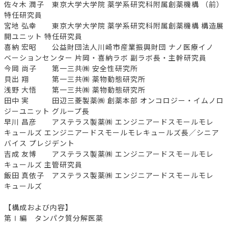
佐々木 潤子 東京大学大学院 薬学系研究科附属創薬機構 （前）
特任研究員
宮地 弘幸 東京大学大学院 薬学系研究科附属創薬機構 構造展
開ユニット 特任研究員
喜納 宏昭 公益財団法人川崎市産業振興財団 ナノ医療イノ
ベーションセンター 片岡・喜納ラボ 副ラボ長・主幹研究員
今岡 尚子 第一三共㈱ 安全性研究所
貝出 翔 第一三共㈱ 薬物動態研究所
浅野 大悟 第一三共㈱ 薬物動態研究所
田中 実 田辺三菱製薬㈱ 創薬本部 オンコロジー・イムノロ
ジーユニット グループ長
早川 昌彦 アステラス製薬㈱ エンジニアードスモールモレ
キュールズ エンジニアードスモールモレキュールズ長／シニア
バイス プレジデント
吉成 友博 アステラス製薬㈱ エンジニアードスモールモレ
キュールズ 主管研究員
飯田 真依子 アステラス製薬㈱ エンジニアードスモールモレ
キュールズ
【構成および内容】
第Ⅰ編 タンパク質分解医薬