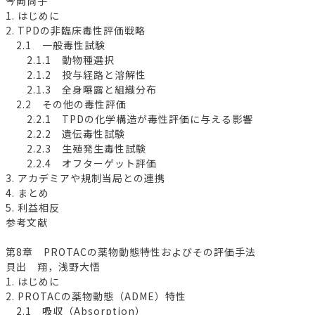
今岡尚子
1. はじめに
2. TPDの非臨床毒性評価戦略
2.1 一般毒性試験
2.1.1 動物種選択
2.1.2 投与経路と溶解性
2.1.3 全身曝露と組織分布
2.2 その他の毒性評価
2.2.1 TPDの化学構造が毒性評価に与える影響
2.2.2 遺伝毒性試験
2.2.3 生殖発生毒性試験
2.2.4 オフターゲット評価
3. アカデミアや規制当局との連携
4. まとめ
5. 利益相反
参考文献
第8章 PROTACの薬物動態特性およびその評価手法
貝出 翔，浅野大悟
1. はじめに
2. PROTACの薬物動態（ADME）特性
2.1 吸収（Absorption）