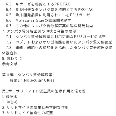
6.3 キナーゼを標的とするPROTAC
6.4 創薬困難なタンパク質を標的とするPROTAC
6.5 臨床開発品目に利用されているE3リガーゼ
6.6 Molecular Glueの臨床開発動向
6.7 その他のタンパク質分解医薬の臨床開発動向
7. タンパク質分解医薬の現状と今後の展望
7.1 タンパク質分解医薬に利用可能なE3リガーゼの拡充
7.2 ペプチドおよびオリゴ核酸を用いたタンパク質分解医薬
7.3 組織／細胞への標的化を指向したタンパク質分解医薬抗
体複合体
8. おわりに
参考文献
第Ⅱ編 タンパク質分解医薬
各論1：Molecular Glues
第1章 サリドマイド派生薬の治療作用と催奇性
伊藤拓水
1. はじめに
2. サリドマイドの誕生と基本的な作用
3. サリドマイド催奇性の概要