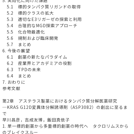
5. 実用化に向けた課題
5.1 標的タンパク質リガンドの取得
5.2 標的クラスの拡大
5.3 適切なE3リガーゼの探索と利用
5.4 合理的なMGD探索アプローチ
5.5 化合物最適化
5.6 規制および臨床開発
5.7 まとめ
6. 今後の展望
6.1 創薬の新たなパラダイム
6.2 産業界とアカデミアの役割
6.3 TPDの未来
6.4 まとめ
7. おわりに
参考文献
第2章 アステラス製薬におけるタンパク質分解医薬研究
─KRAS G12D変異体分解誘導剤（ASP3082）の創出に至るま
で
早川昌彦，吉成友博，飯田真依子
1. 単一標的創薬から多重標的創薬の時代へ タクロリムスから
のブレイクスルー