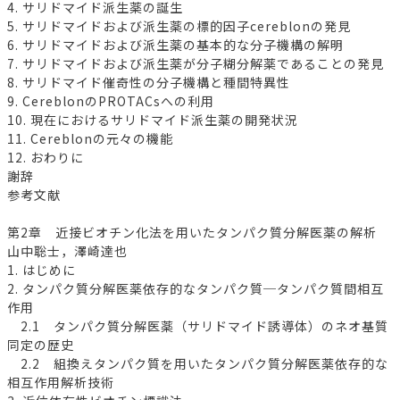
4. サリドマイド派生薬の誕生
5. サリドマイドおよび派生薬の標的因子cereblonの発見
6. サリドマイドおよび派生薬の基本的な分子機構の解明
7. サリドマイドおよび派生薬が分子糊分解薬であることの発見
8. サリドマイド催奇性の分子機構と種間特異性
9. CereblonのPROTACsへの利用
10. 現在におけるサリドマイド派生薬の開発状況
11. Cereblonの元々の機能
12. おわりに
謝辞
参考文献
第2章 近接ビオチン化法を用いたタンパク質分解医薬の解析
山中聡士，澤崎達也
1. はじめに
2. タンパク質分解医薬依存的なタンパク質─タンパク質間相互
作用
2.1 タンパク質分解医薬（サリドマイド誘導体）のネオ基質
同定の歴史
2.2 組換えタンパク質を用いたタンパク質分解医薬依存的な
相互作用解析技術