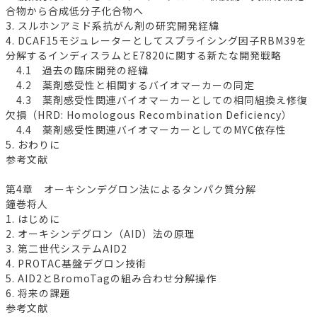
合物から合成低分子化合物へ
3. スルホンアミド系抗がん剤の研究開発経緯
4. DCAF15モジュレーターとしてスプライシング因子RBM39を
分解するインディスラムとE7820に関する新たな開発戦略
4.1 過去の臨床開発の経緯
4.2 薬剤感受性と相関するバイオマーカーの同定
4.3 薬剤感受性関連バイオマーカーとしての相同組換え修復
欠損（HRD: Homologous Recombination Deficiency）
4.4 薬剤感受性関連バイオマーカーとしてのMYC依存性
5. おわりに
参考文献
第4章 オーキシンデグロン法によるタンパク質分解
鐘巻将人
1. はじめに
2. オーキシンデグロン（AID）法の原理
3. 第二世代システムAID2
4. PROTAC基盤デグロン技術
5. AID2とBromoTagの組み合わせ分解操作
6. 将来の課題
参考文献