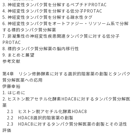
3. 神経変性タンパク質を分解するペプチドPROTAC
4. 神経変性タンパク質を分解する低分子PROTAC
5. 神経変性タンパク質を分解する疎水性タグ
6. 神経変性タンパク質をオートファジー・リソソーム系で分解
する標的タンパク質分解薬
7. 非凝集性の神経変性疾患関連タンパク質に対する低分子
PROTAC
8. 標的タンパク質分解薬の脳内移行性
9. まとめと展望
参考文献
第4章 リシン修飾酵素に対する選択的阻害薬の創製とタンパク
質分解医薬への応用
伊藤幸裕
1. はじめに
2. ヒストン脱アセチル化酵素HDAC8に対するタンパク質分解医
薬
2.1 ヒストン脱アセチル化酵素HDAC8
2.2 HDAC8選択的阻害薬の創製
2.3 HDAC8に対するタンパク質分解医薬の創製とその活性
評価