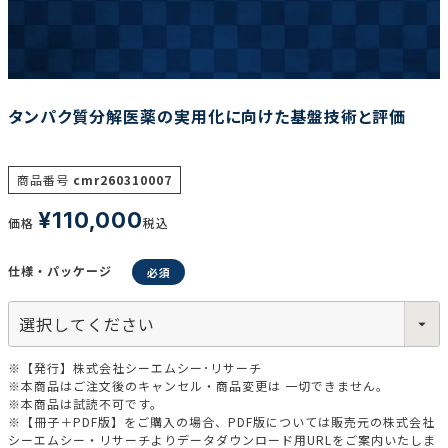
調査の種類で選ぶ
タンパク質分解医薬の実用化に向けた基盤技術と評価
商品番号
cmr260310007
¥
110,000
リセット
検索する
価格
税込
仕様・パッケージ
※【発行】株式会社シーエムシー･リサーチ
※本商品はご注文後のキャンセル・商品変更は 一切できません。
※本商品は試読不可です。
※【冊子＋PDF版】をご購入の場合、PDF版については販売元の株式会社
シーエムシー・リサーチよりデータダウンロード用URLをご案内いたしま