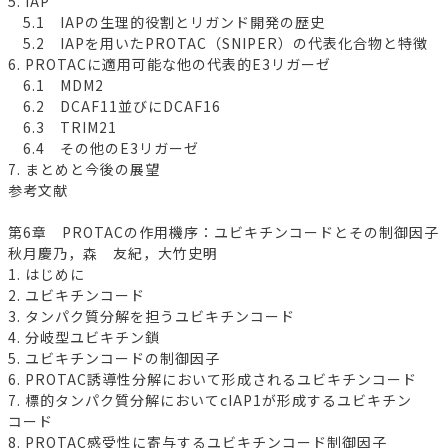
5. IAP
5.1 IAPの生理的役割とリガンド開発の歴史
5.2 IAPを用いたPROTAC（SNIPER）の代表化合物と特徴
6. PROTACに適用可能な他の代表的E3リガーゼ
6.1 MDM2
6.2 DCAF11並びにDCAF16
6.3 TRIM21
6.4 その他のE3リガーゼ
7. まとめと今後の展望
参考文献
第6章 PROTACの作用機序：ユビキチンコードとその制御因子
秋月慶乃，森 友紀，大竹史明
1. はじめに
2. ユビキチンコード
3. タンパク質分解を担うユビキチンコード
4. 分岐型ユビキチン鎖
5. ユビキチンコードの制御因子
6. PROTAC誘導性分解において形成されるユビキチンコード
7. 標的タンパク質分解においてcIAP1が形成するユビキチン
コード
8. PROTAC感受性に寄与するユビキチンコード制御因子