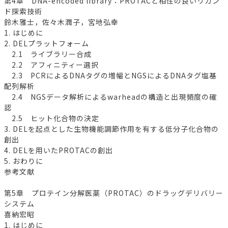
第4章 DNA-encoded library：PROTACと相性の良いリガン
ド探索技術
鈴木雅士，佐々木潤子，宮地弘幸
1. はじめに
2. DELプラットフォーム
2.1 ライブラリー合成
2.2 アフィニティー選択
2.3 PCRによるDNAタグの増幅とNGSによるDNAタグ塩基
配列解析
2.4 NGSデータ解析によるwarheadの構造と出現頻度の確
認
2.5 ヒット化合物の決定
3. DELを起点とした生物機能調節作用を有する低分子化合物の
創出
4. DELを用いたPROTACの創出
5. おわりに
参考文献
第5章 プロテイン分解医薬（PROTAC）のドラッグデリバリー
システム
喜納宏昭
1. はじめに