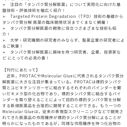
➢ 注目の「タンパク質分解医薬」について実用化に向けた基
盤技術・評価技術を幅広く紹介！
➢ Targeted Protein Degradation（TPD）技術の基礎から
タンパク質分解 医薬の臨床開発状況までくまなく網羅！
➢ タンパク質分解医薬の開発に役立つさまざまな技術も紹
介！
➢ 大学・研究機関の研究者のみならず、製薬企業の研究者によ
るご執筆！
➢ タンパク質分解医薬に興味を持つ研究者、企業、投資家な
ど にとっての必見の書！
【刊行にあたって】
近年，PROTACやMolecular Glueに代表されるタンパク質分
解医薬に大きな注目が集まっている。PROTACは標的タンパク
質とユビキチンリガーゼに結合するそれぞれのバインダーを繋
いだキメラ型の化合物であり，標的タンパク質に結合するバイ
ンダーを取り替えることによって目的の標的タンパク質を分解
する新規医薬品を合理的に開発することができる。もう一つの
Molecular Glueは，従来の表現型スクリーニングなどで開発さ
れてきた医薬品の作用機序が標的タンパク質分解によることが
明らかになったものであるが，同様な作用機序を持つ化合物の