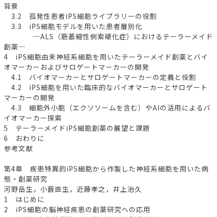
背景
3.2 孤発性患者iPS細胞ライブラリーの役割
3.3 iPS細胞モデルを用いた患者層別化
─ALS（筋萎縮性側索硬化症）におけるテーラーメイド
創薬─
4 iPS細胞由来神経系細胞を用いたテーラーメイド創薬とバイ
オマーカーおよびサロゲートマーカーの開発
4.1 バイオマーカーとサロゲートマーカーの定義と役割
4.2 iPS細胞を用いた臨床的なバイオマーカーとサロゲート
マーカーの開発
4.3 細胞外小胞（エクソソームを含む）やAIの活用によるバ
イオマーカー探索
5 テーラーメイドiPS細胞創薬の展望と課題
6 おわりに
参考文献
第4章 疾患特異的iPS細胞から作製した神経系細胞を用いた病
態・創薬研究
河野岳生，小薮直生，近藤孝之，井上治久
1 はじめに
2 iPS細胞の脳神経疾患の創薬研究への応用