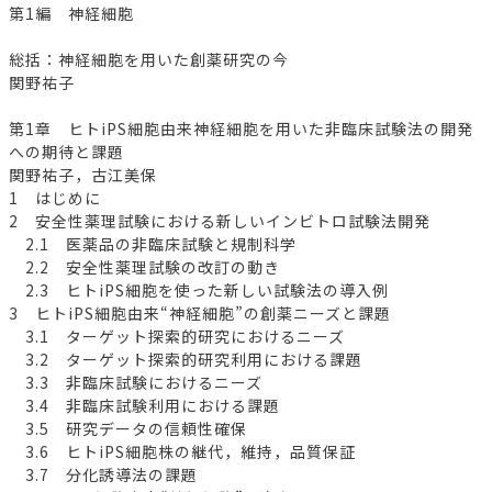
第1編 神経細胞
総括：神経細胞を用いた創薬研究の今
関野祐子
第1章 ヒトiPS細胞由来神経細胞を用いた非臨床試験法の開発
への期待と課題
関野祐子，古江美保
1 はじめに
2 安全性薬理試験における新しいインビトロ試験法開発
2.1 医薬品の非臨床試験と規制科学
2.2 安全性薬理試験の改訂の動き
2.3 ヒトiPS細胞を使った新しい試験法の導入例
3 ヒトiPS細胞由来“神経細胞”の創薬ニーズと課題
3.1 ターゲット探索的研究におけるニーズ
3.2 ターゲット探索的研究利用における課題
3.3 非臨床試験におけるニーズ
3.4 非臨床試験利用における課題
3.5 研究データの信頼性確保
3.6 ヒトiPS細胞株の継代，維持，品質保証
3.7 分化誘導法の課題