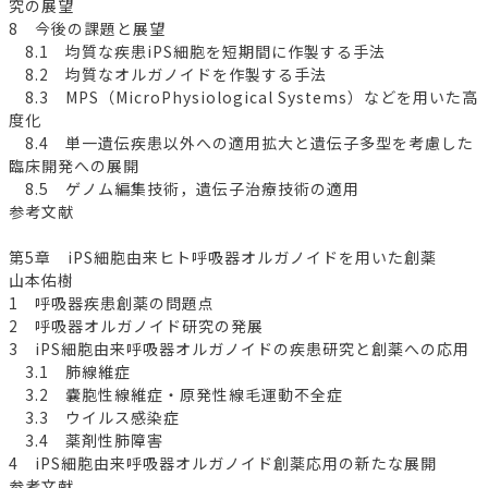
究の展望
8 今後の課題と展望
8.1 均質な疾患iPS細胞を短期間に作製する手法
8.2 均質なオルガノイドを作製する手法
8.3 MPS（MicroPhysiological Systems）などを用いた高
度化
8.4 単一遺伝疾患以外への適用拡大と遺伝子多型を考慮した
臨床開発への展開
8.5 ゲノム編集技術，遺伝子治療技術の適用
参考文献
第5章 iPS細胞由来ヒト呼吸器オルガノイドを用いた創薬
山本佑樹
1 呼吸器疾患創薬の問題点
2 呼吸器オルガノイド研究の発展
3 iPS細胞由来呼吸器オルガノイドの疾患研究と創薬への応用
3.1 肺線維症
3.2 嚢胞性線維症・原発性線毛運動不全症
3.3 ウイルス感染症
3.4 薬剤性肺障害
4 iPS細胞由来呼吸器オルガノイド創薬応用の新たな展開
参考文献