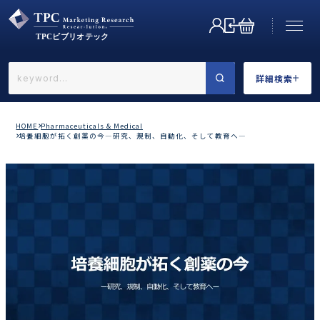
詳細検索
←戻る
詳細検索
HOME
Pharmaceuticals & Medical
培養細胞が拓く創薬の今―研究、規制、自動化、そして教育へ―
業界で選ぶ
カテゴリで選ぶ