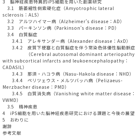
3 脳神経疾患特異的iPS細胞を用いた創薬研究
3.1 筋萎縮性側索硬化症（Amyotrophic lateral
sclerosis：ALS）
3.2 アルツハイマー病（Alzheimer’s disease：AD）
3.3 パーキンソン病（Parkinson’s disease：PD）
3.4 白質脳症
3.4.1 アレキサンダー病（Alexander disease：AxD）
3.4.2 皮質下梗塞と白質脳症を伴う常染色体優性脳動脈症
（Cerebral autosomal dominant arteriopathy
with subcortical infarcts and leukoencephalopathy：
CADASIL）
3.4.3 那須・ハコラ病（Nasu-Hakola disease：NHD）
3.4.4 ペリツェウス・メルツバッハ病（Pelizaeus-
Merzbacher disease：PMD）
3.4.5 白質消失病（Vanishing white matter disease：
VWMD）
3.5 精神疾患
4 iPS細胞を用いた脳神経疾患研究における課題と今後の展望
5 おわりに
謝辞
参考文献