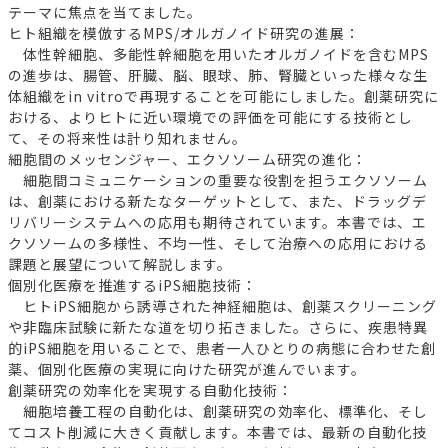
テーマに焦点を当てました。
ヒト組織を模倣するMPS/オルガノイド研究の進展：
体性幹細胞、多能性幹細胞を用いたオルガノイドを含むMPS
の進歩は、腸管、肝臓、脳、眼球、肺、腎臓といった様々な生
体組織をin vitroで再現することを可能にしました。創薬研究に
おける、よりヒトに近い環境での評価を可能にする技術とし
て、その将来性は計り知れません。
細胞間のメッセンジャー、エクソソーム研究の進化：
細胞間コミュニケーションの重要な役割を担うエクソソーム
は、創薬における新たなターゲットとして、また、ドラッグデ
リバリーシステムへの応用も期待されています。本書では、エ
クソソームの多様性、不均一性、そして治療への応用における
課題と展望について解説します。
個別化医療を推進するiPS細胞技術：
ヒトiPS細胞から誘導された神経細胞は、創薬スクリーニング
や非臨床試験に新たな道を切り拓きました。さらに、疾患特異
的iPS細胞を用いることで、患者一人ひとりの病態に合わせた創
薬、個別化医療の実現に向けた研究が進んでいます。
創薬研究の効率化を実現する自動化技術：
細胞培養工程の自動化は、創薬研究の効率化、標準化、そし
てコスト削減に大きく貢献します。本書では、最新の自動化技