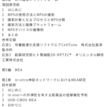
清田泰次郎
1 はじめに
2 MPSの使用方法とMPSの撮影
3 撮影対象となるプロセスとMPS分類
4 撮影方法と撮像プラットフォーム
5 MPSデバイスの撮像例
6 まとめ
参考文献
広告1 培養最適化支援ソフトウエアCellTune 株式会社島津
製作所
広告2 創薬研究用ヒト腎細胞3D-RPTEC® オリエンタル酵母
工業株式会社
第5編 MEA
第1章 in vitro神経ネットワークにおけるMEA研究
鈴木郁郎
1 はじめに
2 in vivoへの外挿性を有する医薬品の痙攣毒性予測
3 UHD-CMOS-MEA
4 おわりに