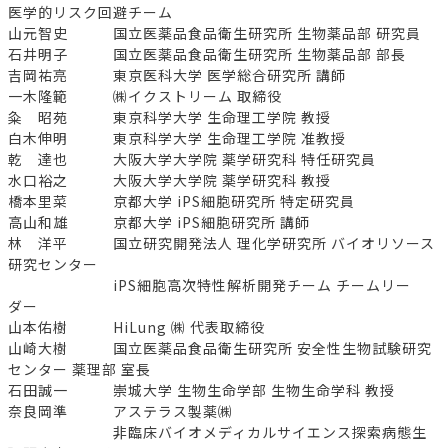
医学的リスク回避チーム
山元智史 国立医薬品食品衛生研究所 生物薬品部 研究員
石井明子 国立医薬品食品衛生研究所 生物薬品部 部長
吉岡祐亮 東京医科大学 医学総合研究所 講師
一木隆範 ㈱イクストリーム 取締役
粂 昭苑 東京科学大学 生命理工学院 教授
白木伸明 東京科学大学 生命理工学院 准教授
乾 達也 大阪大学大学院 薬学研究科 特任研究員
水口裕之 大阪大学大学院 薬学研究科 教授
橋本里菜 京都大学 iPS細胞研究所 特定研究員
高山和雄 京都大学 iPS細胞研究所 講師
林 洋平 国立研究開発法人 理化学研究所 バイオリソース
研究センター
iPS細胞高次特性解析開発チーム チームリー
ダー
山本佑樹 HiLung ㈱ 代表取締役
山崎大樹 国立医薬品食品衛生研究所 安全性生物試験研究
センター 薬理部 室長
石田誠一 崇城大学 生物生命学部 生物生命学科 教授
奈良岡準 アステラス製薬㈱
非臨床バイオメディカルサイエンス探索病態生