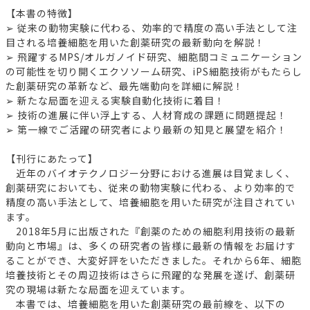
【本書の特徴】
➢ 従来の動物実験に代わる、効率的で精度の高い手法として注
目される培養細胞を用いた創薬研究の最新動向を解説！
➢ 飛躍するMPS/オルガノイド研究、細胞間コミュニケーション
の可能性を切り開くエクソソーム研究、iPS細胞技術がもたらし
た創薬研究の革新など、最先端動向を詳細に解説！
➢ 新たな局面を迎える実験自動化技術に着目！
➢ 技術の進展に伴い浮上する、人材育成の課題に問題提起！
➢ 第一線でご活躍の研究者により最新の知見と展望を紹介！
【刊行にあたって】
近年のバイオテクノロジー分野における進展は目覚ましく、
創薬研究においても、従来の動物実験に代わる、より効率的で
精度の高い手法として、培養細胞を用いた研究が注目されてい
ます。
2018年5月に出版された『創薬のための細胞利用技術の最新
動向と市場』は、多くの研究者の皆様に最新の情報をお届けす
ることができ、大変好評をいただきました。それから6年、細胞
培養技術とその周辺技術はさらに飛躍的な発展を遂げ、創薬研
究の現場は新たな局面を迎えています。
本書では、培養細胞を用いた創薬研究の最前線を、以下の