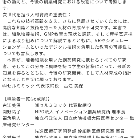
術の動向と、今後の創薬研究における役割について考察しま
す。
次世代を担う人材育成の重要性：
これらの技術革新を支え、さらに発展させていくためには、
高度な知識と技術を持った人材の育成が不可欠です。本書で
は、細胞培養技術、GMP教育の現状と課題、そして産学官連携
による取り組みについて解説するとともに、VRやシミュレー
ションゲームといったデジタル技術を活用した教育の可能性に
ついても言及します。
本書が、培養細胞を用いた創薬研究に携わるすべての研究
者、そしてこの分野に興味を持つ学生の皆様にとって、最新の
知見を得るとともに、今後の研究開発、そして人材育成の指針
となることを切に願っております。
㈱セルミミック 代表取締役 古江 美保
【執筆者一覧(掲載順)】
古江美保 ㈱セルミミック 代表取締役
関野祐子 NPO法人 イノベーション創薬研究所 理事長
福角勇人 独立行政法人 国立病院機構大阪医療センター 臨
床研究センター
先進医療研究開発部 幹細胞医療研究室 室員
金村米博 独立行政法人 国立病院機構大阪医療センター 臨