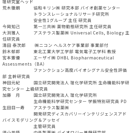
理研究室ヘッド
荒木徹朗 協和キリン㈱ 研究本部 バイオ創薬センター
トランスレーショナルリサーチ研究所
安全性1グループ 主任 研究員
今岡知己 第一三共㈱ 薬物動態研究所 主任研究員
大渕雅人 アステラス製薬㈱ Universal Cells, Biology 主
任研究員
清田 泰次郎 ㈱ニコン ヘルスケア事業部 事業部付
鈴木郁郎 東北工業大学工学部 電気電子工学科 教授
宮本憲優 エーザイ㈱ DHBL Biopharmaceutical
Assessments（BA）
ファンクション高度バイオシグナル安全性評価
部 主幹研究員
神田元紀 国立研究開発法人 理化学研究所 生命機能科学研
究センター 上級研究員
加藤 月 国立研究開発法人 理化学研究所
生命機能科学研究センター 学振特別研究員 PD
生田目一寿 アステラス製薬㈱
開発研究ディスカバリーインテリジェンスアド
バイスモデリング＆アッセイ
主管研究員
須山英悟 中外製薬㈱ バイオロジー基盤研究部