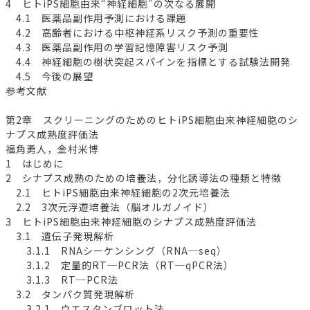
4 ヒトiPS細胞由来“神経細胞”の次なる展開
4.1 医薬品副作用予測における課題
4.2 高齢者における中枢神経系リスク予測の重要性
4.3 医薬品副作用の学習記憶障害リスク予測
4.4 神経細胞の樹状突起スパインを指標とする試験法開発
4.5 今後の展望
参考文献
第2章 スクリーニングのためのヒトiPS細胞由来神経細胞のシ
ナプス成熟度評価法
福角勇人，金村米博
1 はじめに
2 シナプス成熟のための培養法，分化誘導法の種類と特徴
2.1 ヒトiPS細胞由来神経細胞の2次元培養法
2.2 3次元浮遊培養法（脳オルガノイド）
3 ヒトiPS細胞由来神経細胞のシナプス成熟度評価法
3.1 遺伝子発現解析
3.1.1 RNAシーケンシング（RNA─seq）
3.1.2 定量的RT─PCR法（RT─qPCR法）
3.1.3 RT─PCR法
3.2 タンパク質発現解析
3.2.1 ウエスタンブロット法