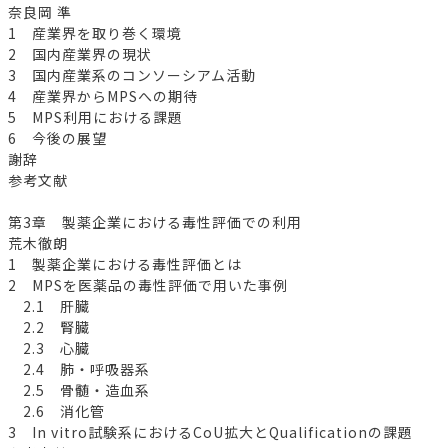
奈良岡 準
1 産業界を取り巻く環境
2 国内産業界の現状
3 国内産業系のコンソーシアム活動
4 産業界からMPSへの期待
5 MPS利用における課題
6 今後の展望
謝辞
参考文献
第3章 製薬企業における毒性評価での利用
荒木徹朗
1 製薬企業における毒性評価とは
2 MPSを医薬品の毒性評価で用いた事例
2.1 肝臓
2.2 腎臓
2.3 心臓
2.4 肺・呼吸器系
2.5 骨髄・造血系
2.6 消化管
3 In vitro試験系におけるCoU拡大とQualificationの課題