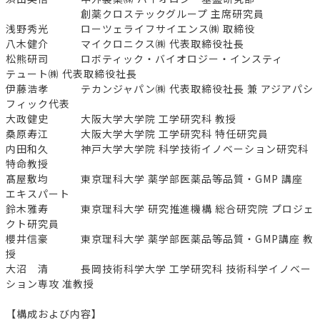
創薬クロステックグループ 主席研究員
浅野秀光 ローツェライフサイエンス㈱ 取締役
八木健介 マイクロニクス㈱ 代表取締役社長
松熊研司 ロボティック・バイオロジー・インスティ
テュート㈱ 代表取締役社長
伊藤浩孝 テカンジャパン㈱ 代表取締役社長 兼 アジアパシ
フィック代表
大政健史 大阪大学大学院 工学研究科 教授
桑原寿江 大阪大学大学院 工学研究科 特任研究員
内田和久 神戸大学大学院 科学技術イノベーション研究科
特命教授
髙屋敷均 東京理科大学 薬学部医薬品等品質・GMP 講座
エキスパート
鈴木雅寿 東京理科大学 研究推進機構 総合研究院 プロジェ
クト研究員
櫻井信豪 東京理科大学 薬学部医薬品等品質・GMP講座 教
授
大沼 清 長岡技術科学大学 工学研究科 技術科学イノベー
ション専攻 准教授
【構成および内容】