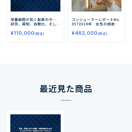
培養細胞が拓く創薬の今
―
コンシューマーレポートNo.
研究、規制、自動化、そし
357
2024年 女性の頭皮・
て教育へ―
髪に関する意識・実態調査
¥
110,000
¥
462,000
（第5弾）
ー「ヘアオイル」
(税込)
(税込)
の使用率はこの5年間で年々
増加！
環境配慮に関する
意識も高まっているー
最近見た商品