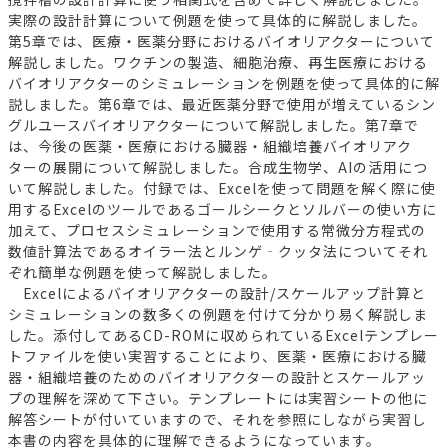
実際の設計計算について例題を使って具体的に解説しました。
第5章では、医療・医薬分野におけるバイオリアクターについて
解説しました。ワクチンの製造、細胞治療、再生医療における
バイオリアクターのシミュレーションを例題を使って具体的に解
説しました。第6章では、最近医薬分野で使用が増えているシン
グルユースバイオリアクターについて解説しました。第7章で
は、今後の医薬・医療における臓器・組織培養バイオリアク
ターの展開について解説しました。合成生物学、AIの活用につ
いて解説しました。付録では、Excelを使って問題を解く際に使
用するExcelのツールであるゴールシークとソルバーの使い方に
加えて、プロセスシミュレーションで使用する常微分方程式の
数値計算法であるオイラー法とルンゲ‐クッタ法についてそれ
ぞれ簡単な例題を使って解説しました。
Excelによるバイオリアクターの設計/スケールアップ計算と
シミュレーションの数多くの例題を付けて分かり易く解説しま
した。添付してあるCD-ROMに収められているExcelテンプレー
トファイルを使い実習することにより、医薬・医療における臓
器・組織培養のためのバイオリアクターの設計とスケールアッ
プの理解を深めて下さい。テンプレートには実習シートの他に
解答シートが付いていますので、それを参照にしながら実習し
本書の内容を具体的に理解できるようになっています。