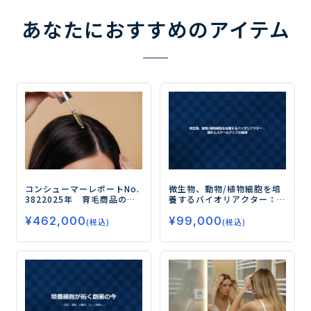
あなたにおすすめのアイテム
コンシューマーレポートNo.
微生物、動物/植物細胞を培
382
2025年 育毛商品の使
養するバイオリアクター：
用実態と今後のニーズ（第2
設計とスケールアップの基
¥
462,000
¥
99,000
弾）
ー「継続意向」と「効
礎
(税込)
(税込)
果実感」の間に潜む“1ヶ月
のギャップ”をどう埋める
か？ー