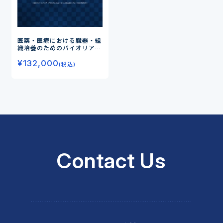
医薬・医療における臓器・組
織培養のためのバイオリアク
ターの設計とスケールアップ
¥
132,000
ー設計/スケールアップ、プ
(税込)
ロセスシミュレーションのEx
celテンプレート(CD-ROM)
付ー
Contact Us