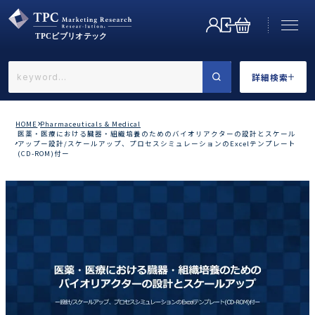
詳細検索
←戻る
詳細検索
HOME
Pharmaceuticals & Medical
医薬・医療における臓器・組織培養のためのバイオリアクターの設計とスケール
アップー設計/スケールアップ、プロセスシミュレーションのExcelテンプレート
(CD-ROM)付ー
業界で選ぶ
カテゴリで選ぶ