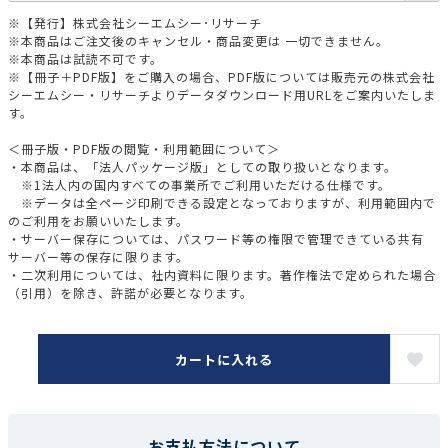
※【発行】株式会社シーエムシー･リサーチ
※本商品はご注文後のキャンセル・商品変更は 一切できません。
※本商品は試読不可です。
※【冊子＋PDF版】をご購入の場合、PDF版については販売元の株式会社
シーエムシー・リサーチよりデータダウンロード用URLをご案内いたしま
す。
＜冊子版・PDF版の閲覧・利用範囲について＞
・本商品は、「法人パッケージ版」としての取り扱いとなります。
※1法人内の国内すべての事業所でご利用いただける仕様です。
※データは全ページ印刷できる設定となっておりますが、利用範囲内で
のご利用をお願いいたします。
・サーバー保存については、パスワード等の権限で管理できている共有
サーバー等の保存に限ります。
・二次利用については、社内資料に限ります。著作権法で定められた場合
（引用）を除き、許諾が必要となります。
カートに入れる
お支払方法について