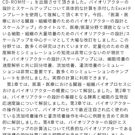
CD-ROM付―」を出版させて頂きました。バイオリアクターの
設計とスケールアップについて具体的な計算を添付したExcelテ
ンプレートを使用して理解して頂く本です。今回、「医薬・医
療における臓器・組織培養のためのバイオリアクターの設計と
スケールアップ」のタイトルで、医療/医薬分野で課題となって
いる細胞・組織の大量培養のためのバイオリアクターの設計/ス
ケールアップを中心テーマとして大幅な改訂をしました。この
分野では、数多くの研究はされていますが、定量化のための速
度解析とシミュレーションの知見は非常に少ないのが現状で
す。バイオリアクターの設計/スケールアップには、細胞培養の
速度解析と共に回分培養、流加培養、灌流培養のシミュレー
ションは非常に重要です。数多くのシミュレーションのテンプ
レートを添付しました。実際の計算に利用できます。
第1章では、医薬・医療における臓器・組織バイオプロセスに
おけるバイオリアクターの概要について解説しました。第2章で
は、バイオリアクターの設計の基礎となる酵素と細胞の生物反
応速度論について解説しました。第3章では、バイオリアクター
の操作法について、バイオプロセスで最近注目され広く使われ
ている流加培養操作と灌流培養操作を中心に例題を含めて具体
的に解説しました。第4章では、バイオリアクターの設計とス
ケールアップの計算法について代表的なバイオリアクターである
撹拌槽の設計計算に使う相関式を含めて詳しく解説しました。