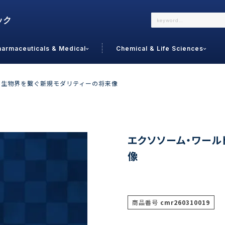
harmaceuticals & Medical
Chemical & Life Sciences
よくあるご質問
メールでのお問い合わせ
：生物界を繋ぐ新規モダリティーの将来像
詳しくはこちら
お問い合わせ
カテゴリで選ぶ
調査の種
エクソソーム・ワール
像
 Food
トッ
通販
ご利
サプリ
よく
美容
シニア
商品番号
cmr260310019
お問
リセット
検索する
女性・フェムケア
オーラル
コー