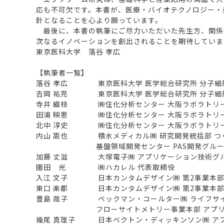
応も不可欠です。本書が、医療・バイオテクノロジー・
針となることを心より願っています。
最後に、本書の執筆にご尽力いただいた先生方、関係
次なるイノベーションを創出されることを期待していま
東京医科大学 落谷 孝広
【執筆者一覧】
落谷 孝広 東京医科大学 医学総合研究所 分子細胞
吉岡 祐亮 東京医科大学 医学総合研究所 分子細胞
寺井 織枝 ㈱住化分析センター 大阪ラボラトリ
田浦 映恵 ㈱住化分析センター 大阪ラボラトリ
北中 淳史 ㈱住化分析センター 大阪ラボラトリ
内山 嵩也 積水メディカル㈱ 研究開発統括部 つ
基盤領域開発センター PAS開発グルー
加藤 丈滋 大塚電子㈱ アプリケーション技術グ
園田 光 ㈱ハカレル 代表取締役
入江 文子 日本カンタムデザイン㈱ 第2事業本
東口 楽都 日本カンタムデザイン㈱ 第2事業本
豊島 哉子 ベックマン・コールター㈱ ライフサ
フローサイトメトリー事業本部 アプリケー
幾尾 真理子 日本ベクトン・ディッキンソン㈱ ア