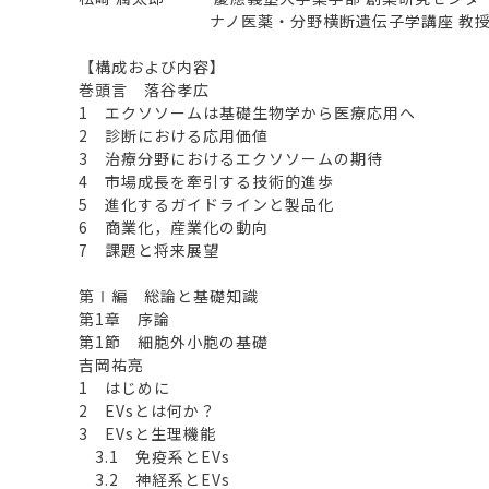
ナノ医薬・分野横断遺伝子学講座 教
【構成および内容】
巻頭言 落谷孝広
1 エクソソームは基礎生物学から医療応用へ
2 診断における応用価値
3 治療分野におけるエクソソームの期待
4 市場成長を牽引する技術的進歩
5 進化するガイドラインと製品化
6 商業化，産業化の動向
7 課題と将来展望
第Ⅰ編 総論と基礎知識
第1章 序論
第1節 細胞外小胞の基礎
吉岡祐亮
1 はじめに
2 EVsとは何か？
3 EVsと生理機能
3.1 免疫系とEVs
3.2 神経系とEVs