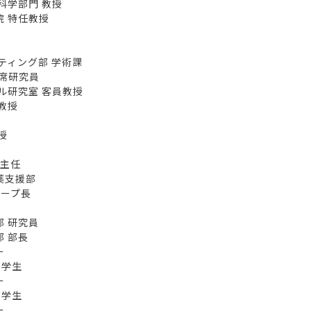
学部門 教授
 特任教授
ティング部 学術課
席研究員
研究室 客員教授
教授
授
主任
薬支援部
ープ長
 研究員
 部長
ー
学生
ー
学生
ー