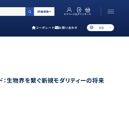
詳細検索
カート
ログイン
マイページ
コーポレート
お問い合わせ
言語
お電話でのお問い合わせ
06-6538-5358
［ 9:00-17:00 土日祝除く ］
類で選ぶ
ド：生物界を繋ぐ新規モダリティーの将来
プ
用ガイド
あるご質問
い合わせ
ポレート