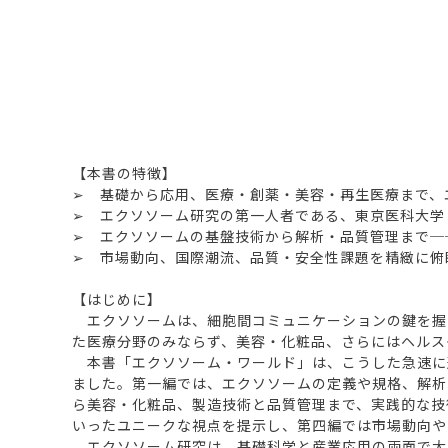
【本書の特徴】
➢ 基礎から応用、医療・創薬・美容・再生医療まで、
➢ エクソソーム研究の第一人者である、東京医科大学 医
➢ エクソソームの基盤技術から解析・品質管理まで─
➢ 市場動向、国際潮流、品質・安全性課題を精緻に俯
【はじめに】
エクソソームは、細胞間コミュニケーションの鍵を握
た医療分野のみならず、美容・化粧品、さらにはヘルス
本書「エクソソーム・ワールド」は、こうした急速に
ました。第一編では、エクソソームの定義や規格、解析
ら美容・化粧品、製造技術と品質管理まで、実践的な技
いったユニークな視点を提示し、第四編では市場動向や
エクソソーム研究は、基礎科学と産業応用の両面で大