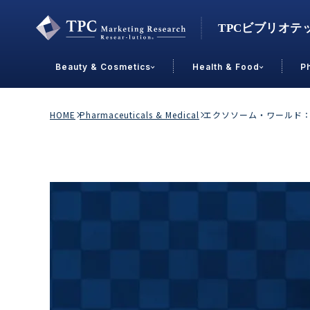
Beauty & Cosmetics
Health & Food
P
Contact Us
HOME
Pharmaceuticals & Medical
エクソソーム・ワールド
業界で選ぶ
Beauty & Cosmetics
Health &
スキンケア
男性
加工食品
メイクアップ
美容食品
飲料
ヘアケア
その他
乳製品
敏感肌・アトピー
菓子
R&D
ＰＢＦ
OEM
冷食