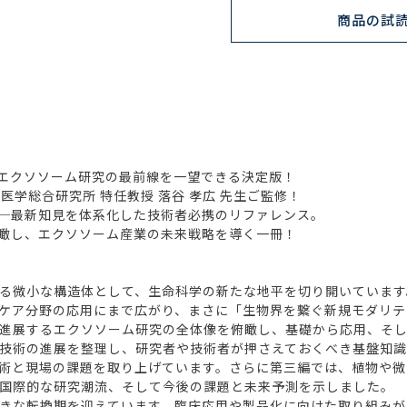
商品の試
エクソソーム研究の最前線を一望できる決定版！
学総合研究所 特任教授 落谷 孝広 先生ご監修！
─最新知見を体系化した技術者必携のリファレンス。
瞰し、エクソソーム産業の未来戦略を導く一冊！
る微小な構造体として、生命科学の新たな地平を切り開いています
ケア分野の応用にまで広がり、まさに「生物界を繋ぐ新規モダリテ
進展するエクソソーム研究の全体像を俯瞰し、基礎から応用、そし
技術の進展を整理し、研究者や技術者が押さえておくべき基盤知識
術と現場の課題を取り上げています。さらに第三編では、植物や微
国際的な研究潮流、そして今後の課題と未来予測を示しました。
きな転換期を迎えています。臨床応用や製品化に向けた取り組みが