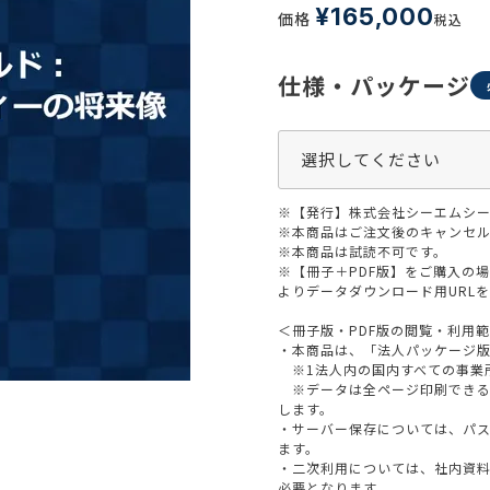
生活習慣
¥
165,000
価格
税込
介護
機能性原料・素材
その他
仕様・パッケージ
 & Life Sciences
スペシャリティ・原料
ク・容器・包装材
資材
〒550-
※【発行】株式会社シーエムシー
大阪市
エンス
TEL 0
※本商品はご注文後のキャンセル
※本商品は試読不可です。
※【冊子＋PDF版】をご購入の
よりデータダウンロード用URL
＜冊子版・PDF版の閲覧・利用
患者・ドクター調査
・本商品は、「法人パッケージ
※1法人内の国内すべての事業
海外・グローバル調査
※データは全ページ印刷できる
します。
・サーバー保存については、パ
ます。
・二次利用については、社内資
必要となります。