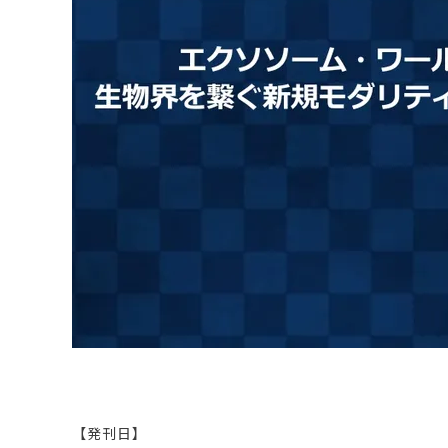
原料・素材
業務用
通販
食品添加物
美容室・サロン
R&D
海外
海外
Pharmaceuticals & Medical
Chemical
患者調査
デジタル・Dtx
ファイン・
ドクター調査
その他
プラスチッ
モダリティ
農薬・農業
がん
電子材料
精神神経
自動車
呼吸器・免疫
ライフサイ
骨・関節
CDMO
循環器・代謝
戦略
泌尿器・婦人
海外
戦略
その他
調査の種類から探す
市場調査
消費者調査
戦略調査
素材・原料・R&D調査
【発刊日】