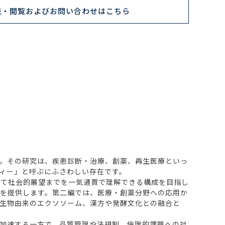
読・閲覧およびお問い合わせはこちら
。その研究は、疾患診断・治療、創薬、再生医療といっ
ィー」と呼ぶにふさわしい存在です。
て社会的展望までを一気通貫で理解できる構成を目指し
を提供します。第二編では、医療・創薬分野への応用か
生物由来のエクソソーム、漢方や発酵文化との融合と
加速する一方で、品質管理や法規制、倫理的課題への対