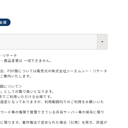
0013
･リサーチ
西区新町2-4-2 なにわ筋SIAビル［
Map
］
6-6538-5358（代表）
・商品変更は 一切できません。
場合、PDF版については販売元の株式会社シーエムシー・リサーチ
をご案内いたします。
範囲について＞
版」としての取り扱いとなります。
所でご利用いただける仕様です。
設定となっておりますが、利用範囲内でのご利用をお願いいた
スワード等の権限で管理できている共有サーバー等の保存に限り
料に限ります。著作権法で定められた場合（引用）を除き、許諾が