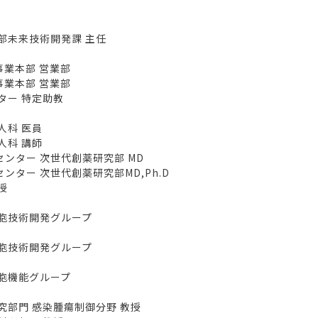
未来技術開発課 主任
業本部 営業部
業本部 営業部
ー 特定助教
科 医員
科 講師
ター 次世代創薬研究部 MD
ー 次世代創薬研究部MD,Ph.D
授
胞技術開発グループ
胞技術開発グループ
胞機能グループ
部門 感染腫瘍制御分野 教授