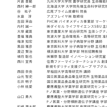
片倉 喜範 九州大学大学院 農学研究員 生命機能科
西村 紳一郎 北海道大学 大学院先端生命科学研究院
谷 祐子 広尾プライム皮膚科 院長
水島 淳 アズフレイヤ㈱ 取締役
吉田 茉由 PHC㈱ バイオメディカ事業部 マーケ
内村 誠一 ㈱ダイセル ライフサイエンスSBU 主
大塚 蔵嵩 東京農業大学 総合研究所 生体シグナル
豊福 雅典 筑波大学 生命環境系・高等研究院 准
梅津 知宏 東京医科大学 分子病理学分野 講師
黒田 雅彦 東京医科大学 分子病理学分野 主任教
渡辺 賢治 横浜薬科大学 薬学部 特別招聘教授
植月 聡也 ㈱獺祭 製造部 イノベーション研究室 
西川 宜秀 住商ファーマインターナショナル 創
新規モダリティ支援グループ サブグル
西田 奈央 早稲田大学高等研究所 講師
山元 智史 国立医薬品食品衛生研究所 生物薬品部
石井 明子 国立医薬品食品衛生研究所 生物薬品部
小林 桃愛 慶應義塾大学薬学部 創薬研究センタ
ナノ医薬・分野横断遺伝子学講座 学部
山口 勇大 慶應義塾大学薬学部 創薬研究センタ
ナノ医薬・分野横断遺伝子学講座 学部
松﨑 潤太郎 慶應義塾大学薬学部 創薬研究センタ