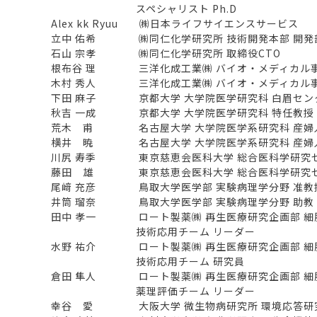
スペシャリスト Ph.D
Alex kk Ryuu ㈱日本ライフサイエンスサービス
立中 佑希 ㈱同仁化学研究所 技術開発本部 開発部
石山 宗孝 ㈱同仁化学研究所 取締役CTO
根布谷 理 三洋化成工業㈱ バイオ・メディカル事
木村 秀人 三洋化成工業㈱ バイオ・メディカル事
下田 麻子 京都大学 大学院医学研究科 白眉センタ
秋吉 一成 京都大学 大学院医学研究科 特任教授
荒木 甫 名古屋大学 大学院医学系研究科 産婦人
横井 暁 名古屋大学 大学院医学系研究科 産婦人
川尻 寿季 東京慈恵会医科大学 総合医科学研究セン
藤田 雄 東京慈恵会医科大学 総合医科学研究センタ
尾﨑 充彦 鳥取大学医学部 実験病理学分野 准教
井筒 瑠奈 鳥取大学医学部 実験病理学分野 助教
田中 孝一 ロート製薬㈱ 再生医療研究企画部 細
技術応用チーム リーダー
水野 祐介 ロート製薬㈱ 再生医療研究企画部 細
技術応用チーム 研究員
倉田 隼人 ロート製薬㈱ 再生医療研究企画部 細
薬理評価チーム リーダー
幸谷 愛 大阪大学 微生物病研究所 環境応答研究