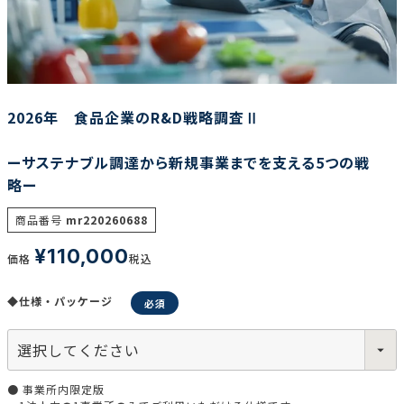
調査の種類で選ぶ
2026年 食品企業のR&D戦略調査Ⅱ
ーサステナブル調達から新規事業までを支える5つの戦
略ー
リセット
検索する
商品番号
mr220260688
¥
110,000
価格
税込
◆仕様・パッケージ
● 事業所内限定版