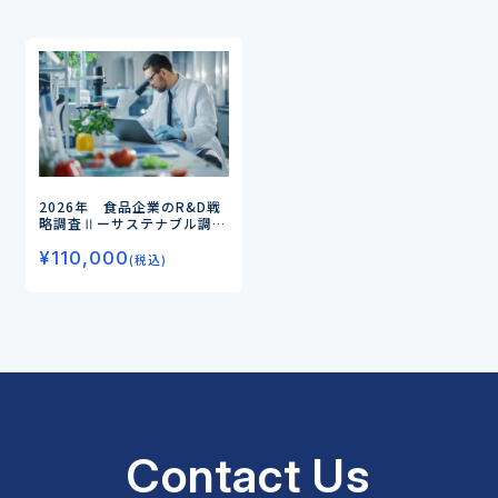
2026年 食品企業のR&D戦
略調査Ⅱ
ーサステナブル調達
から新規事業までを支える5
¥
110,000
つの戦略ー
(税込)
Contact Us