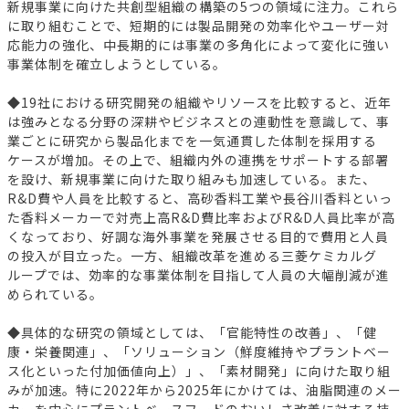
新規事業に向けた共創型組織の構築の5つの領域に注力。これら
に取り組むことで、短期的には製品開発の効率化やユーザー対
応能力の強化、中長期的には事業の多角化によって変化に強い
事業体制を確立しようとしている。
◆19社における研究開発の組織やリソースを比較すると、近年
は強みとなる分野の深耕やビジネスとの連動性を意識して、事
業ごとに研究から製品化までを一気通貫した体制を採用する
ケースが増加。その上で、組織内外の連携をサポートする部署
を設け、新規事業に向けた取り組みも加速している。また、
R&D費や人員を比較すると、高砂香料工業や長谷川香料といっ
た香料メーカーで対売上高R&D費比率およびR&D人員比率が高
くなっており、好調な海外事業を発展させる目的で費用と人員
の投入が目立った。一方、組織改革を進める三菱ケミカルグ
ループでは、効率的な事業体制を目指して人員の大幅削減が進
められている。
◆具体的な研究の領域としては、「官能特性の改善」、「健
康・栄養関連」、「ソリューション（鮮度維持やプラントベー
ス化といった付加価値向上）」、「素材開発」に向けた取り組
みが加速。特に2022年から2025年にかけては、油脂関連のメー
カーを中心にプラントベースフードのおいしさ改善に対する技