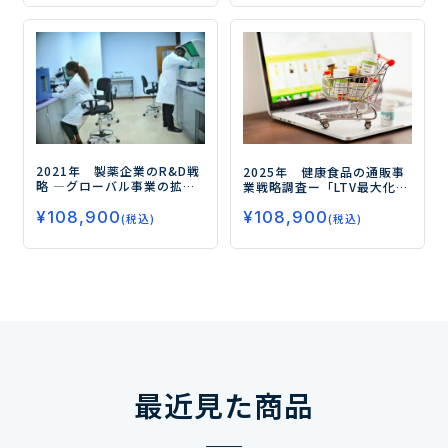
2021年 製薬企業のR&D戦
2025年 健康食品の通販事
略
―グローバル事業の拡大
業戦略調査
ー「LTV最大化の
に注力する各社のR&D戦略
鍵は？ロイヤリティプログ
¥
108,900
―
¥
108,900
ラムとファン化戦略の最新
(税込)
(税込)
動向」ー
最近見た商品