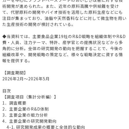
術開発が進められた。また、近年の原料高騰や供給難を受け
て、代替原料の開発やバイオ技術を活用した原料生産などにも
注目が集まっており、油脂や天然香料などに対して微生物を用い
た生産技術の開発が検討されている。
◆当資料では、主要食品企業19社のR&D戦略を組織体制やR&D
費・人員、注力テーマ、特許、産学官との提携状況などから多
角的に分析。全体の研究開発の動向を把握することで、今後の
組織改革や、開発戦略の策定など、様々な戦略決定に資する情
報を提供する。
【調査期間】
2026年2月～2026年5月
目次
【調査項目（集計分析編）】
1．調査概要
2．主要企業のR&D体制
3．主要企業の戦力分析
4．主要企業の研究開発動向
4-1. 研究開発成果の概要と全体的な動向