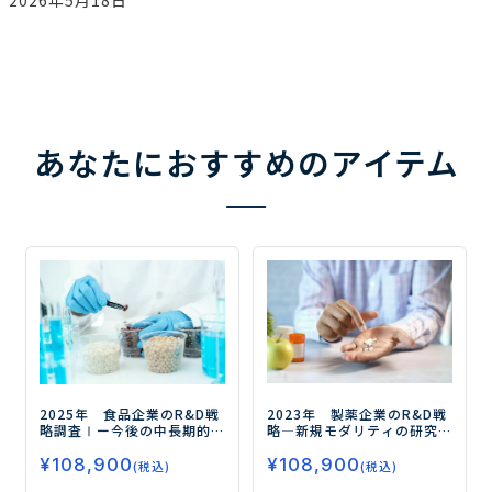
あなたにおすすめのアイテム
2023年 製薬企業のR&D戦
2025年 食品企業のR&D戦
略
―新規モダリティの研究
略調査Ⅰ
ー今後の中長期的
開発に注力する各社のR&D
な未来を切り拓く5つのポイ
¥
108,900
戦略―
¥
108,900
ントとは？ー
(税込)
(税込)