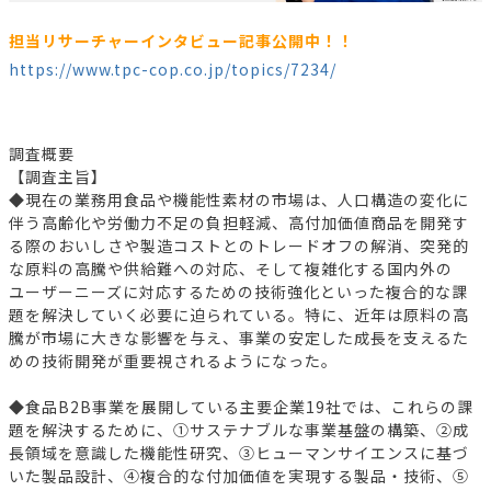
担当リサーチャーインタビュー記事公開中！！
https://www.tpc-cop.co.jp/topics/7234/
調査概要
【調査主旨】
◆現在の業務用食品や機能性素材の市場は、人口構造の変化に
伴う高齢化や労働力不足の負担軽減、高付加価値商品を開発す
る際のおいしさや製造コストとのトレードオフの解消、突発的
な原料の高騰や供給難への対応、そして複雑化する国内外の
ユーザーニーズに対応するための技術強化といった複合的な課
題を解決していく必要に迫られている。特に、近年は原料の高
騰が市場に大きな影響を与え、事業の安定した成長を支えるた
めの技術開発が重要視されるようになった。
◆食品B2B事業を展開している主要企業19社では、これらの課
題を解決するために、①サステナブルな事業基盤の構築、②成
長領域を意識した機能性研究、③ヒューマンサイエンスに基づ
いた製品設計、④複合的な付加価値を実現する製品・技術、⑤