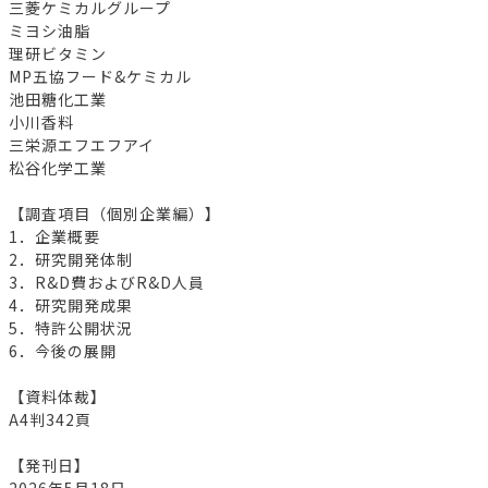
三菱ケミカルグループ
ミヨシ油脂
理研ビタミン
MP五協フード&ケミカル
池田糖化工業
小川香料
三栄源エフエフアイ
松谷化学工業
【調査項目（個別企業編）】
1．企業概要
2．研究開発体制
3．R&D費およびR&D人員
4．研究開発成果
5．特許公開状況
6．今後の展開
【資料体裁】
A4判342頁
【発刊日】
2026年5月18日