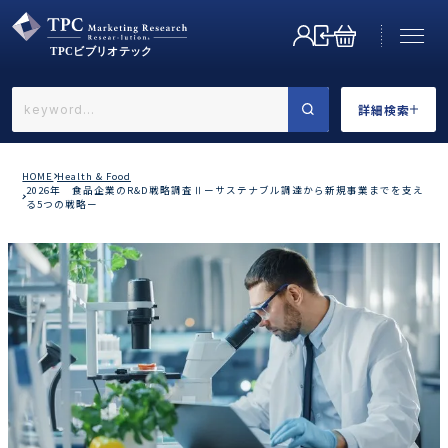
詳細検索
←戻る
詳細検索
HOME
Health & Food
2026年 食品企業のR&D戦略調査Ⅱーサステナブル調達から新規事業までを支え
る5つの戦略ー
業界で選ぶ
カテゴリで選ぶ