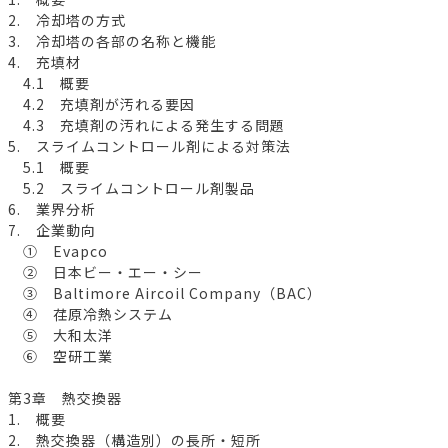
2. 冷却塔の方式
3. 冷却塔の各部の名称と機能
4. 充填材
4.1 概要
4.2 充填剤が汚れる要因
4.3 充填剤の汚れによる発生する問題
5. スライムコントロール剤による対策法
5.1 概要
5.2 スライムコントロール剤製品
6. 業界分析
7. 企業動向
① Evapco
② 日本ビー・エー・シー
③ Baltimore Aircoil Company（BAC）
④ 荏原冷熱システム
⑤ 大和太洋
⑥ 空研工業
第3章 熱交換器
1. 概要
2. 熱交換器（構造別）の長所・短所