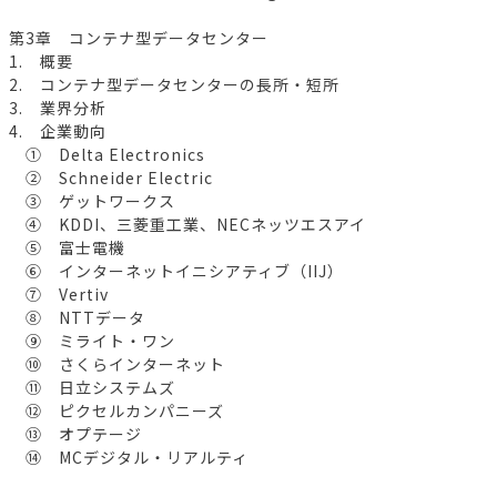
第3章 コンテナ型データセンター
1. 概要
2. コンテナ型データセンターの長所・短所
3. 業界分析
4. 企業動向
① Delta Electronics
② Schneider Electric
③ ゲットワークス
④ KDDI、三菱重工業、NECネッツエスアイ
⑤ 富士電機
⑥ インターネットイニシアティブ（IIJ）
⑦ Vertiv
⑧ NTTデータ
⑨ ミライト・ワン
⑩ さくらインターネット
⑪ 日立システムズ
⑫ ピクセルカンパニーズ
⑬ オプテージ
⑭ MCデジタル・リアルティ