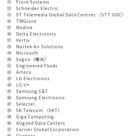
⑪ Frore Systems
⑫ Schneider Electric
⑬ ST Telemedia Global Data Centres （STT GDC）
⑭ TMGcore
⑮ Modine
⑯ Delta Electronics
⑰ Vertiv
⑱ Nortek Air Solutions
⑲ Microsoft
⑳ Sugon（曙光）
㉑ Engineered Fluids
㉒ Arteco
㉓ LG Electronics
㉔ LG U+
㉕ Samsung C&T
㉖ Samsung Electronics
㉗ Selectel
㉘ SK Telecom （SKT）
㉙ Giga Computing
㉚ Aligned Data Centers
㉛ Carrier Global Corporation
㉜ Güntner