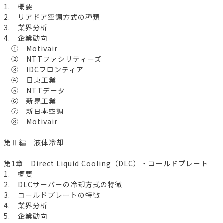
1. 概要
2. リアドア空調方式の種類
3. 業界分析
4. 企業動向
① Motivair
② NTTファシリティーズ
③ IDCフロンティア
④ 日東工業
⑤ NTTデータ
⑥ 新晃工業
⑦ 新日本空調
⑧ Motivair
第Ⅱ編 液体冷却
第1章 Direct Liquid Cooling（DLC）・コールドプレート
1. 概要
2. DLCサーバーの冷却方式の特徴
3. コールドプレートの特徴
4. 業界分析
5. 企業動向