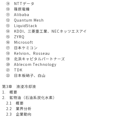
⑨ NTTデータ
⑩ 篠原電機
⑪ Alibaba
⑫ Quantum Mesh
⑬ LiquidStack
⑭ KDDI、三菱重工業、NECネッツエスアイ
⑮ ZYRQ
⑯ Microsoft
⑰ 日本ケミコン
⑱ Kelvion、Rosseau
⑲ 北浜キャピタルパートナーズ
⑳ Ablecom Technology
㉑ TDK
㉒ 日本板硝子、白山
第3章 液浸冷却液
1. 概要
2. 鉱物油（石油系炭化水素）
2.1 概要
2.2 業界分析
2.3 企業動向