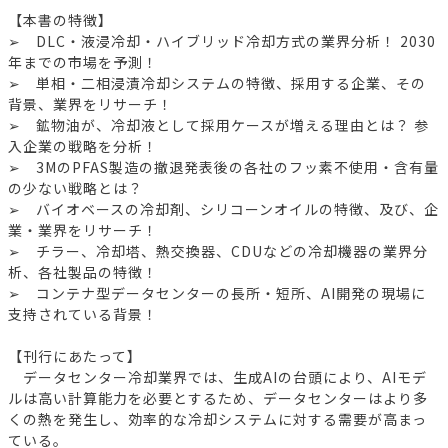
【本書の特徴】
➢ DLC・液浸冷却・ハイブリッド冷却方式の業界分析！ 2030
年までの市場を予測！
➢ 単相・二相浸漬冷却システムの特徴、採用する企業、その
背景、業界をリサーチ！
➢ 鉱物油が、冷却液として採用ケースが増える理由とは？ 参
入企業の戦略を分析！
➢ 3MのPFAS製造の撤退発表後の各社のフッ素不使用・含有量
の少ない戦略とは？
➢ バイオベースの冷却剤、シリコーンオイルの特徴、及び、企
業・業界をリサーチ！
➢ チラー、冷却塔、熱交換器、CDUなどの冷却機器の業界分
析、各社製品の特徴！
➢ コンテナ型データセンターの長所・短所、AI開発の現場に
支持されている背景！
【刊行にあたって】
データセンター冷却業界では、生成AIの台頭により、AIモデ
ルは高い計算能力を必要とするため、データセンターはより多
くの熱を発生し、効率的な冷却システムに対する需要が高まっ
ている。