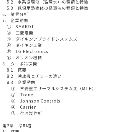
5.2 水系循環液（循環水）の種類と特徴
5.3 低温用熱媒体の循環液の種類と特徴
6. 業界分析
7. 企業動向
① SMARDT
② 三菱電機
③ ダイキンアプライドシステムズ
④ ダイキン工業
⑤ LG Electronics
⑥ オリオン機械
8. ターボ冷凍機
8.1 概要
8.2 冷凍機とチラーの違い
8.3 企業動向
① 三菱重工サーマルシステムズ（MTH）
② Trane
③ Johnson Controls
④ Carrier
⑤ 荏原製作所
第2章 冷却塔
1. 概要