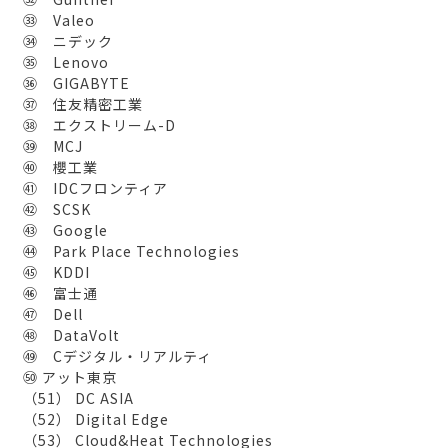
㉝ Valeo
㉞ ニデック
㉟ Lenovo
㊱ GIGABYTE
㊲ 住友精密工業
㊳ エクストリーム-D
㊴ MCJ
㊵ 櫻工業
㊶ IDCフロンティア
㊷ SCSK
㊸ Google
㊹ Park Place Technologies
㊺ KDDI
㊻ 富士通
㊼ Dell
㊽ DataVolt
㊾ Cデジタル・リアルティ
㊿ アット東京
（51） DC ASIA
（52） Digital Edge
（53） Cloud&Heat Technologies