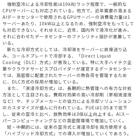
強制空冷による冷却性能は10kW/ラック程度で、一般的な
CPUサーバーにも対応されている。他方で、近年需要の高まる
AIデータセンターで使用されるGPUサーバーの消費電力量は1
サーバーあたり、10kW以上となるため、強制空冷をもってして
も対応できない。それゆえに、近年、国内外で液冷化が進み、
それに合わせたデータセンターのファシリティ設計が進展して
いる。
新たな冷却方式としては、冷却液をサーバーに直接送り込
み、コールドプレートで冷却する、「Direct Liquid
Cooling（DLC）方式」が普及している。特に大手ハイテク企
業やクラウドサービスプロバイダーが運営するデータセンター
では、高密度に配置されたサーバーの熱負荷を管理するため
に、DLC方式の採用が増加している。
また、「液浸冷却方式」は、長期的に熱管理への有力な対処
方法として注目される。費用対効果の高い冷却剤（単相液浸液
など）や、チップメーカーとの協力による冷却ソリューション
のカスタマイズが盛んに行われている。PUEは1.05まで低下
し、従来の空冷と比べ、放熱効率は3倍以上向上する。AIスー
パーコンピューティングなどの高密度環境で増加していく。
短・中期的には、従来の空冷式と液浸冷却を両方使用する
「ハイブリッド冷却方式」での導入が増加していくであろう。