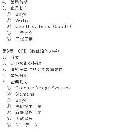
4. 業界分析
5. 企業動向
① Boyd
② Vertiv
③ CoolIT Systems（CoolIT）
④ ニデック
⑤ 三桜工業
第5章 CFD（数値流体力学）
1. 概要
2. CFD技術の特徴
3. 環境モニタリングの重要性
4. 業界分析
5. 企業動向
① Cadence Design Systems
② Siemens
③ Boyd
④ 高砂熱学工業
⑤ 新菱冷熱工業
⑥ 大成建設
⑦ NTTデータ