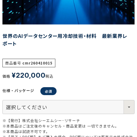
調査の種類で選ぶ
世界のAIデータセンター用冷却技術・材料 最新業界レ
ポート
商品番号
cmr260410015
リセット
検索する
¥
220,000
価格
税込
仕様・パッケージ
※【発行】株式会社シーエムシー･リサーチ
※本商品はご注文後のキャンセル・商品変更は 一切できません。
※本商品は試読不可です。
※【冊子＋PDF版】をご購入の場合、PDF版については販売元の株式会社