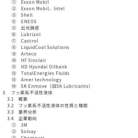
① Exxon Mobil
② Exxon Mobil、Intel
③ Shell
④ ENEOS
⑤ 出光興産
⑥ Lubrizol
⑦ Castrol
⑧ LiquidCool Solutions
⑨ Arteco
⑩ HF Sinclair
⑪ HD Hyundai Oilbank
⑫ TotalEnergies Fluids
⑬ Amer technology
⑭ SK Enmove（旧SK Lubricants）
3. フッ素系不活性液体
3.1 概要
3.2 フッ素系不活性液体の性質と種類
3.3 業界分析
3.4 企業動向
① 3M
② Solvay
③ Chemours