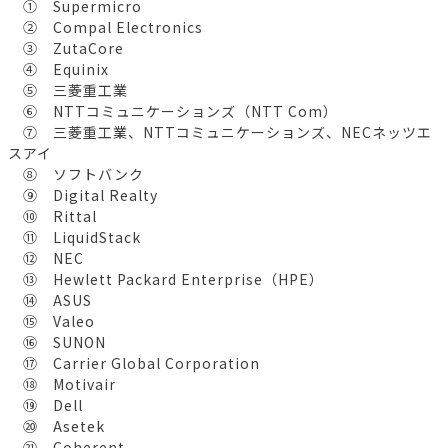
① Supermicro
② Compal Electronics
③ ZutaCore
④ Equinix
⑤ 三菱重工業
⑥ NTTコミュニケーションズ（NTT Com）
⑦ 三菱重工業、NTTコミュニケーションズ、NECネッツエ
スアイ
⑧ ソフトバンク
⑨ Digital Realty
⑩ Rittal
⑪ LiquidStack
⑫ NEC
⑬ Hewlett Packard Enterprise（HPE）
⑭ ASUS
⑮ Valeo
⑯ SUNON
⑰ Carrier Global Corporation
⑱ Motivair
⑲ Dell
⑳ Asetek
㉑ Coherent