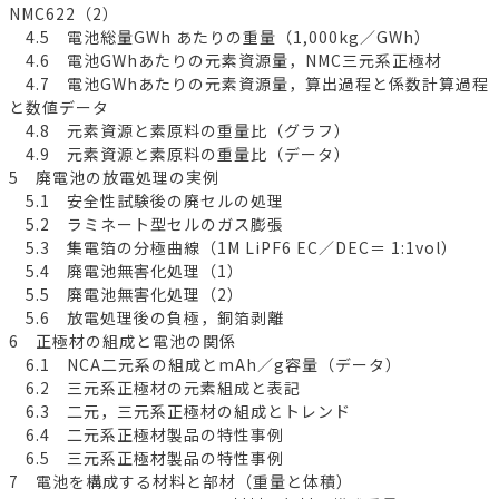
NMC622（2）
4.5 電池総量GWh あたりの重量（1,000kg／GWh）
4.6 電池GWhあたりの元素資源量，NMC三元系正極材
4.7 電池GWhあたりの元素資源量，算出過程と係数計算過程
と数値データ
4.8 元素資源と素原料の重量比（グラフ）
4.9 元素資源と素原料の重量比（データ）
5 廃電池の放電処理の実例
5.1 安全性試験後の廃セルの処理
5.2 ラミネート型セルのガス膨張
5.3 集電箔の分極曲線（1M LiPF6 EC／DEC＝ 1:1vol）
5.4 廃電池無害化処理（1）
5.5 廃電池無害化処理（2）
5.6 放電処理後の負極，銅箔剥離
6 正極材の組成と電池の関係
6.1 NCA二元系の組成とmAh／g容量（データ）
6.2 三元系正極材の元素組成と表記
6.3 二元，三元系正極材の組成とトレンド
6.4 二元系正極材製品の特性事例
6.5 三元系正極材製品の特性事例
7 電池を構成する材料と部材（重量と体積）