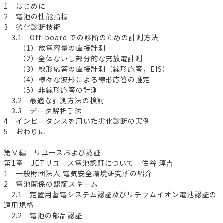
1 はじめに
2 電池の性能指標
3 劣化診断技術
3.1 Off-board での診断のための計測方法
（1）放電容量の直接計測
（2）全体ないし部分的な充放電計測
（3）線形応答の直接計測（線形応答，EIS）
（4）様々な波形による線形応答の推定
（5）非線形応答の計測
3.2 最適な計測方法の検討
3.3 データ解析手法
4 インピーダンスを用いた劣化診断の実例
5 おわりに
第Ⅴ編 リユースおよび認証
第1章 JETリユース電池認証について 住谷 淳吉
1 一般財団法人 電気安全環境研究所の紹介
2 電池関係の認証スキーム
2.1 定置用蓄電システム認証及びリチウムイオン電池認証の
適用規格
2.2 電池の部品認証