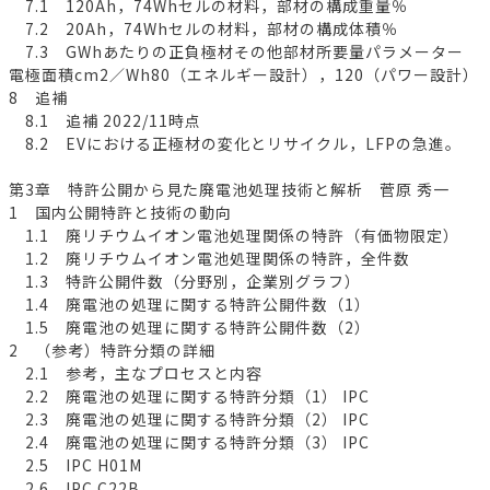
7.1 120Ah，74Whセルの材料，部材の構成重量％
7.2 20Ah，74Whセルの材料，部材の構成体積％
7.3 GWhあたりの正負極材その他部材所要量パラメーター
電極面積cm2／Wh80（エネルギー設計），120（パワー設計）
8 追補
8.1 追補 2022/11時点
8.2 EVにおける正極材の変化とリサイクル，LFPの急進。
第3章 特許公開から見た廃電池処理技術と解析 菅原 秀一
1 国内公開特許と技術の動向
1.1 廃リチウムイオン電池処理関係の特許（有価物限定）
1.2 廃リチウムイオン電池処理関係の特許，全件数
1.3 特許公開件数（分野別，企業別グラフ）
1.4 廃電池の処理に関する特許公開件数（1）
1.5 廃電池の処理に関する特許公開件数（2）
2 （参考）特許分類の詳細
2.1 参考，主なプロセスと内容
2.2 廃電池の処理に関する特許分類（1） IPC
2.3 廃電池の処理に関する特許分類（2） IPC
2.4 廃電池の処理に関する特許分類（3） IPC
2.5 IPC H01M
2.6 IPC C22B