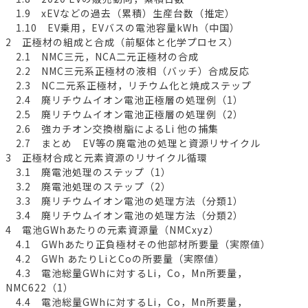
1.9 xEVなどの過去（累積）生産台数（推定）
1.10 EV乗用，EVバスの電池容量kWh（中国）
2 正極材の組成と合成（前駆体と化学プロセス）
2.1 NMC三元，NCA二元正極材の合成
2.2 NMC三元系正極材の液相（バッチ）合成反応
2.3 NC二元系正極材，リチウム化と焼成ステップ
2.4 廃リチウムイオン電池正極層の処理例（1）
2.5 廃リチウムイオン電池正極層の処理例（2）
2.6 強カチオン交換樹脂によるLi 他の捕集
2.7 まとめ EV等の廃電池の処理と資源リサイクル
3 正極材合成と元素資源のリサイクル循環
3.1 廃電池処理のステップ（1）
3.2 廃電池処理のステップ（2）
3.3 廃リチウムイオン電池の処理方法（分類1）
3.4 廃リチウムイオン電池の処理方法（分類2）
4 電池GWhあたりの元素資源量（NMCxyz）
4.1 GWhあたり正負極材その他部材所要量（実際値）
4.2 GWh あたりLiとCoの所要量（実際値）
4.3 電池総量GWhに対するLi，Co，Mn所要量，
NMC622（1）
4.4 電池総量GWhに対するLi，Co，Mn所要量，