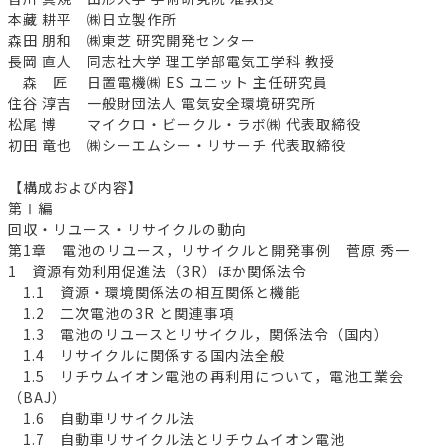
本藏 耕平 ㈱日立製作所
森田 朋和 ㈱東芝 研究開発センター
長岡 直人 同志社大学 理工学部電気工学科 教授
森 匠 日置電機㈱ ES ユニット 主任研究員
住谷 淳吉 一般財団法人 電気安全環境研究所
松尾 博 マイクロ・ビークル・ラボ㈱ 代表取締役
初田 竜也 ㈱シーエムシー・リサーチ 代表取締役
【構成および内容】
第Ⅰ編
回収・リユース・リサイクルの動向
第1章 電池のリユース，リサイクルと開発事例 菅原 秀一
1 資源有効利用促進法（3R）ほか関係法令
1.1 資源・環境関係法の相互関係と機能
1.2 二次電池の3R と関連事項
1.3 電池のリユースとリサイクル，関係法令（国内）
1.4 リサイクルに関係する国内法全般
1.5 リチウムイオン電池の再利用について，電池工業会
（BAJ）
1.6 自動車リサイクル法
1.7 自動車リサイクル法とリチウムイオン電池