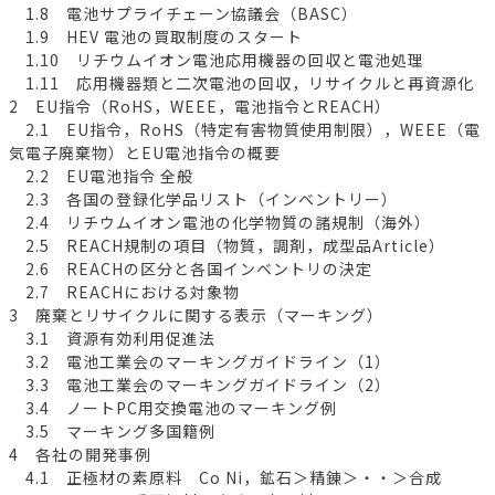
1.8 電池サプライチェーン協議会（BASC）
1.9 HEV 電池の買取制度のスタート
1.10 リチウムイオン電池応用機器の回収と電池処理
1.11 応用機器類と二次電池の回収，リサイクルと再資源化
2 EU指令（RoHS，WEEE，電池指令とREACH）
2.1 EU指令，RoHS（特定有害物質使用制限），WEEE（電
気電子廃棄物）とEU電池指令の概要
2.2 EU電池指令 全般
2.3 各国の登録化学品リスト（インベントリー）
2.4 リチウムイオン電池の化学物質の諸規制（海外）
2.5 REACH規制の項目（物質，調剤，成型品Article）
2.6 REACHの区分と各国インベントリの決定
2.7 REACHにおける対象物
3 廃棄とリサイクルに関する表示（マーキング）
3.1 資源有効利用促進法
3.2 電池工業会のマーキングガイドライン（1）
3.3 電池工業会のマーキングガイドライン（2）
3.4 ノートPC用交換電池のマーキング例
3.5 マーキング多国籍例
4 各社の開発事例
4.1 正極材の素原料 Co Ni，鉱石＞精錬＞・・＞合成