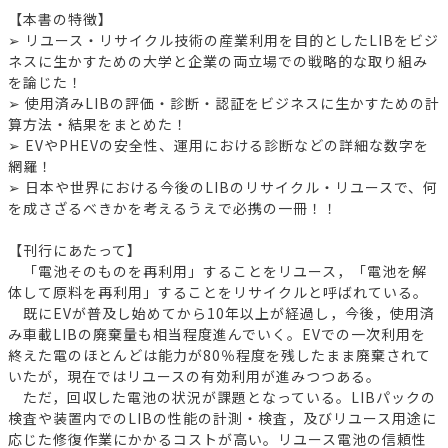
【本書の特徴】
➢ リユース・リサイクル技術の産業利用を目的としたLIBをビジ
ネスに生かすための大学と企業の両立場での戦略的な取り組み
を論じた！
➢ 使用済みLIBの評価・診断・認証をビジネスに生かすための計
算方法・結果をまとめた！
➢ EVやPHEVの安全性、運用における診断などの詳細な数字を
網羅！
➢ 日本や世界における今後のLIBのリサイクル・リユースで、何
を成さざるべきかを考えるうえで必携の一冊！！
【刊行にあたって】
「電池そのものを再利用」することをリユース，「電池を解
体して原料を再利用」することをリサイクルと呼ばれている。
既にEVが普及し始めてから10年以上が経過し，今後，使用済
み車載LIBの廃棄量も相当程度進んでいく。EVでの一次利用を
終えた電のほとんどは能力が80％程度を残したまま廃棄されて
いたが，現在ではリユースの有効利用が進みつつある。
ただ，回収した電池の状況が課題となっている。LIBパックの
検査や装置内でのLIBの性能の計測・検査，及びリユース用途に
応じた修復作業にかかるコストが高い。リユース電池の信頼性