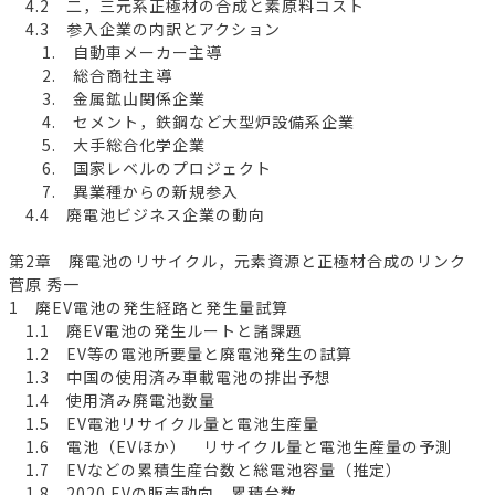
4.2 二，三元系正極材の合成と素原料コスト
4.3 参入企業の内訳とアクション
1. 自動車メーカー主導
2. 総合商社主導
3. 金属鉱山関係企業
4. セメント，鉄鋼など大型炉設備系企業
5. 大手総合化学企業
6. 国家レベルのプロジェクト
7. 異業種からの新規参入
4.4 廃電池ビジネス企業の動向
第2章 廃電池のリサイクル，元素資源と正極材合成のリンク
菅原 秀一
1 廃EV電池の発生経路と発生量試算
1.1 廃EV電池の発生ルートと諸課題
1.2 EV等の電池所要量と廃電池発生の試算
1.3 中国の使用済み車載電池の排出予想
1.4 使用済み廃電池数量
1.5 EV電池リサイクル量と電池生産量
1.6 電池（EVほか） リサイクル量と電池生産量の予測
1.7 EVなどの累積生産台数と総電池容量（推定）
1.8 2020 EVの販売動向，累積台数