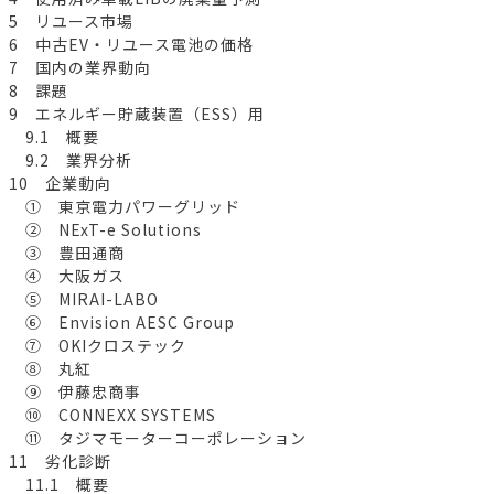
5 リユース市場
6 中古EV・リユース電池の価格
7 国内の業界動向
8 課題
9 エネルギー貯蔵装置（ESS）用
9.1 概要
9.2 業界分析
10 企業動向
① 東京電力パワーグリッド
② NExT-e Solutions
③ 豊田通商
④ 大阪ガス
⑤ MIRAI-LABO
⑥ Envision AESC Group
⑦ OKIクロステック
⑧ 丸紅
⑨ 伊藤忠商事
⑩ CONNEXX SYSTEMS
⑪ タジマモーターコーポレーション
11 劣化診断
11.1 概要