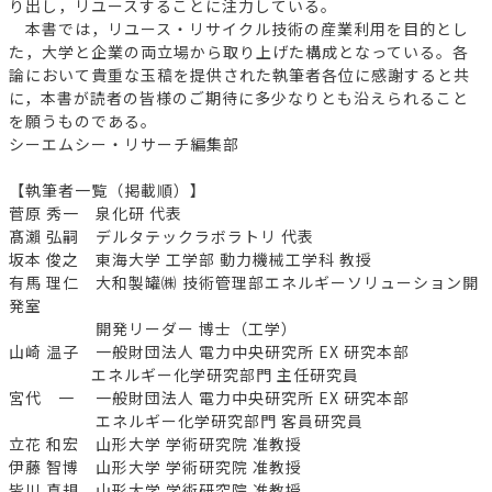
り出し，リユースすることに注力している。
本書では，リユース・リサイクル技術の産業利用を目的とし
た，大学と企業の両立場から取り上げた構成となっている。各
論において貴重な玉稿を提供された執筆者各位に感謝すると共
に，本書が読者の皆様のご期待に多少なりとも沿えられること
を願うものである。
シーエムシー・リサーチ編集部
【執筆者一覧（掲載順）】
菅原 秀一 泉化研 代表
髙瀨 弘嗣 デルタテックラボラトリ 代表
坂本 俊之 東海大学 工学部 動力機械工学科 教授
有馬 理仁 大和製罐㈱ 技術管理部エネルギーソリューション開
発室
開発リーダー 博士（工学）
山崎 温子 一般財団法人 電力中央研究所 EX 研究本部
エネルギー化学研究部門 主任研究員
宮代 一 一般財団法人 電力中央研究所 EX 研究本部
エネルギー化学研究部門 客員研究員
立花 和宏 山形大学 学術研究院 准教授
伊藤 智博 山形大学 学術研究院 准教授
皆川 真規 山形大学 学術研究院 准教授