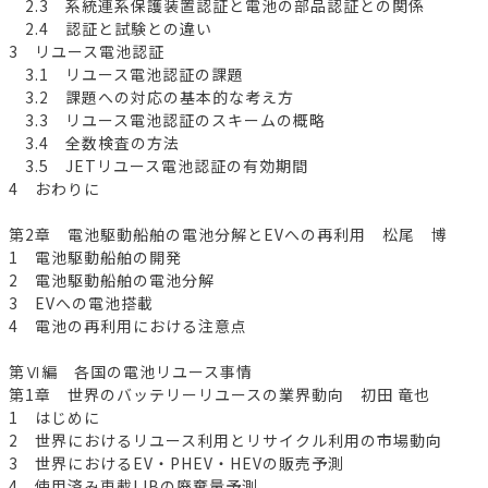
2.3 系統連系保護装置認証と電池の部品認証との関係
2.4 認証と試験との違い
3 リユース電池認証
3.1 リユース電池認証の課題
3.2 課題への対応の基本的な考え方
3.3 リユース電池認証のスキームの概略
3.4 全数検査の方法
3.5 JETリユース電池認証の有効期間
4 おわりに
第2章 電池駆動船舶の電池分解とEVへの再利用 松尾 博
1 電池駆動船舶の開発
2 電池駆動船舶の電池分解
3 EVへの電池搭載
4 電池の再利用における注意点
第Ⅵ編 各国の電池リユース事情
第1章 世界のバッテリーリユースの業界動向 初田 竜也
1 はじめに
2 世界におけるリユース利用とリサイクル利用の市場動向
3 世界におけるEV・PHEV・HEVの販売予測
4 使用済み車載LIBの廃棄量予測