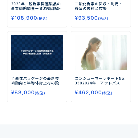
2023年 脱炭素関連製品の
二酸化炭素の回収・利用・
事業戦略調査
ー資源循環編
貯留の技術と市場
（リサイクルプラスチック/
¥
108,900
¥
93,500
バイオマスプラスチッ
(税込)
(税込)
ク）ー
半導体パッケージの最新技
コンシューマーレポートNo.
術動向と半導体封止材の設
358
2024年 アウトバスト
計・評価技術
リートメントの使用実態と
¥
88,000
¥
462,000
今後のニーズ
ー剤型別、ブ
(税込)
(税込)
ランド別、クラスター別で
消費者意識・購買行動を徹
底分析ー