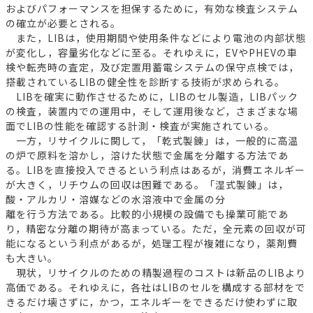
およびパフォーマンスを担保するために，有効な検査システム
の確立が必要とされる。
また，LIBは，使用期間や使用条件などにより電池の内部状態
が変化し，容量劣化などに至る。それゆえに，EVやPHEVの車
検や転売時の査定，及び定置用蓄電システムの保守点検では，
搭載されているLIBの健全性を診断する技術が求められる。
LIBを確実に動作させるために，LIBのセル製造，LIBパック
の検査，装置内での運用中，そして運用後など，さまざまな場
面でLIBの性能を確認する計測・検査が実施されている。
一方，リサイクルに関して，「乾式製錬」は，一般的に高温
の炉で原料を溶かし，溶けた状態で金属を分離する方法であ
る。LIBを直接投入できるという利点はあるが，消費エネルギー
が大きく，リチウムの回収は困難である。「湿式製錬」は，
酸・アルカリ・溶媒などの水溶液中で金属の分
離を行う方法である。比較的小規模の設備でも操業可能であ
り，精密な分離の期待が高まっている。ただ，全元素の回収が可
能になるという利点があるが，処理工程が複雑になり，薬剤費
も大きい。
現状，リサイクルのための精製過程のコストは新品のLIBより
高価である。それゆえに，各社はLIBのセルを構成する部材をで
きるだけ壊さずに，かつ，エネルギーをできるだけ使わずに取