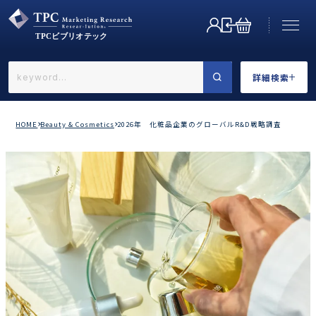
詳細検索
←戻る
詳細検索
HOME
Beauty & Cosmetics
2026年 化粧品企業のグローバルR&D戦略調査
業界で選ぶ
カテゴリで選ぶ