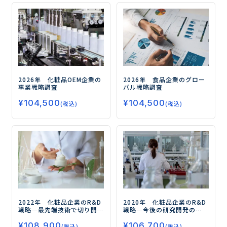
2026年 化粧品OEM企業の
2026年 食品企業のグロー
事業戦略調査
バル戦略調査
¥
104,500
¥
104,500
(税込)
(税込)
2020年 化粧品企業のR&D
2022年 化粧品企業のR&D
戦略
―今後の研究開発の
戦略
―最先端技術で切り開
キーワードは『クリーン&グ
くサステナビリティ・パー
¥
106,700
リーン・ビューティ』―
¥
108,900
ソナライズ・ウェルビーイ
(税込)
(税込)