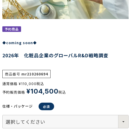
調査の種類で選ぶ
予約商品
◆coming soon◆
2026年 化粧品企業のグローバルR&D戦略調査
リセット
検索する
商品番号
mr210260694
通常価格
税込
¥
110,000
¥
104,500
予約販売価格
税込
仕様・パッケージ