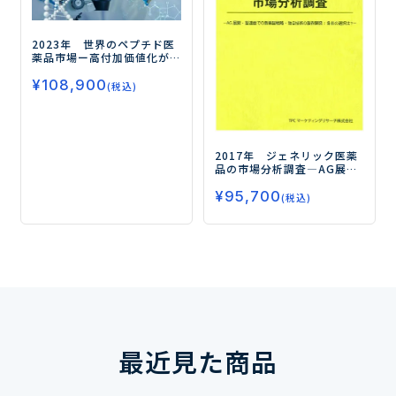
2023年 世界のペプチド医
薬品市場
ー高付加価値化が
今後の市場成長の鍵を握
¥
108,900
るー
(税込)
2017年 ジェネリック医薬
品の市場分析調査
―AG展
開・製造面での新興国戦
¥
95,700
略・独自技術の製剤開発；
(税込)
各社の選択は？―
最近見た商品