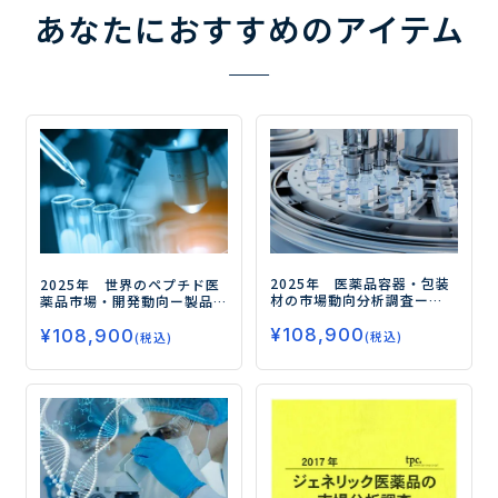
あなたにおすすめのアイテム
2025年 医薬品容器・包装
2025年 世界のペプチド医
材の市場動向分析調査
ー
薬品市場・開発動向
ー製品
ユーザビリティ追求と資源
価値の最大化と次世代型創
¥
108,900
効率化が進む市場の最新動
¥
108,900
薬による事業基盤の強化ー
(税込)
(税込)
向を徹底分析ー