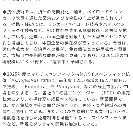
◆抗体技術では、抗体の高機能化に加え、ペイロードやリン
カーの改良を通じた薬効および安全性の向上が進められてい
る。提携・M&Aでは、リンカー/ペイロード技術やバイスペシ
フィック化技術など、ADC性能を高める基盤技術への投資が拡
大している。近年は、中国企業を対象とした大型ライセンス契
約も増加しており、中国企業の存在感が高まっている。今後は、
適応症拡大や一次治療への展開、免疫療法との併用拡大を背景
に、市場は中長期的な成長が続く見通しであり、2026年度の市
場規模は218.57億ドルに達すると予測される。
◆2025年度のマルチスペシフィック抗体/バイスペシフィック抗
体（MsAb/BsAb）市場は、前年度比25.2％増の162.27億ドル
で推移。「Hemlibra」や「Vabysmo」などの既上市製品が市
場を牽引する一方、各社のT細胞エンゲージャー（TCE）の販売
拡大により、市場は高い成長率を維持している。新薬開発で
は、がん領域を中心に開発が進むほか、免疫・炎症領域への展
開も活発化している。また、CD28を標的とする次世代TCEや、
複数経路を介した免疫制御を可能とするトリスペシフィック抗
体など、新規モダリティの開発も加速している。