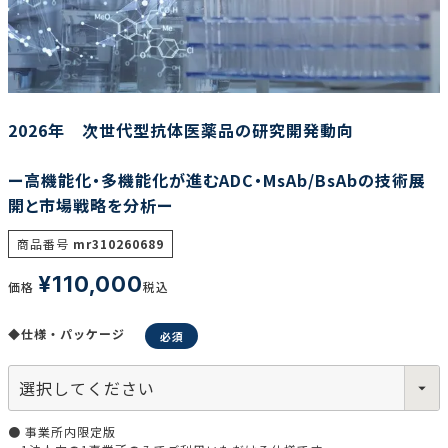
調査の種類で選ぶ
2026年 次世代型抗体医薬品の研究開発動向
ー高機能化・多機能化が進むADC・MsAb/BsAbの技術展
開と市場戦略を分析ー
リセット
検索する
商品番号
mr310260689
¥
110,000
価格
税込
◆仕様・パッケージ
● 事業所内限定版