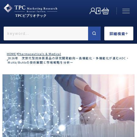
詳細検索
←戻る
詳細検索
HOME
Pharmaceuticals & Medical
2026年 次世代型抗体医薬品の研究開発動向ー高機能化・多機能化が進むADC・
MsAb/BsAbの技術展開と市場戦略を分析ー
業界で選ぶ
カテゴリで選ぶ