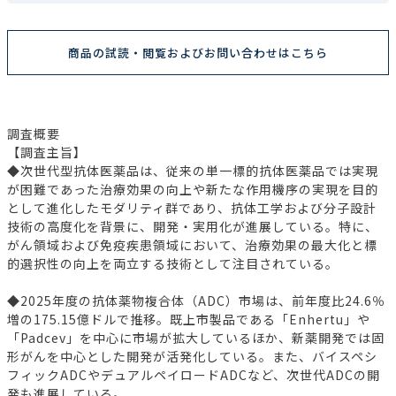
商品の試読・閲覧およびお問い合わせはこちら
調査概要
【調査主旨】
◆次世代型抗体医薬品は、従来の単一標的抗体医薬品では実現
が困難であった治療効果の向上や新たな作用機序の実現を目的
として進化したモダリティ群であり、抗体工学および分子設計
技術の高度化を背景に、開発・実用化が進展している。特に、
がん領域および免疫疾患領域において、治療効果の最大化と標
的選択性の向上を両立する技術として注目されている。
◆2025年度の抗体薬物複合体（ADC）市場は、前年度比24.6％
増の175.15億ドルで推移。既上市製品である「Enhertu」や
「Padcev」を中心に市場が拡大しているほか、新薬開発では固
形がんを中心とした開発が活発化している。また、バイスペシ
フィックADCやデュアルペイロードADCなど、次世代ADCの開
発も進展している。