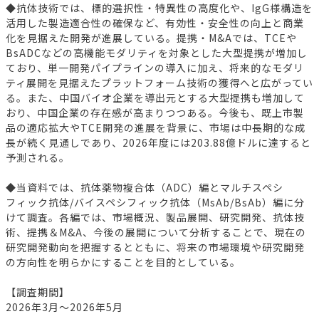
◆抗体技術では、標的選択性・特異性の高度化や、IgG様構造を
活用した製造適合性の確保など、有効性・安全性の向上と商業
化を見据えた開発が進展している。提携・M&Aでは、TCEや
BsADCなどの高機能モダリティを対象とした大型提携が増加し
ており、単一開発パイプラインの導入に加え、将来的なモダリ
ティ展開を見据えたプラットフォーム技術の獲得へと広がってい
る。また、中国バイオ企業を導出元とする大型提携も増加して
おり、中国企業の存在感が高まりつつある。今後も、既上市製
品の適応拡大やTCE開発の進展を背景に、市場は中長期的な成
長が続く見通しであり、2026年度には203.88億ドルに達すると
予測される。
◆当資料では、抗体薬物複合体（ADC）編とマルチスペシ
フィック抗体/バイスペシフィック抗体（MsAb/BsAb）編に分
けて調査。各編では、市場概況、製品展開、研究開発、抗体技
術、提携＆M&A、今後の展開について分析することで、現在の
研究開発動向を把握するとともに、将来の市場環境や研究開発
の方向性を明らかにすることを目的としている。
【調査期間】
2026年3月～2026年5月