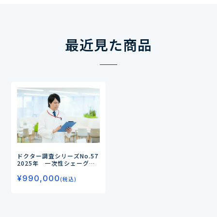
最近見た商品
ドクター調査シリーズNo.57
2025年 一次性シェーグレ
ン症候群（SjD）のドクター
¥
990,000
調査
ー腺外症状・腺症状にお
(税込)
ける全身療法の実態と評価、
アンメットニーズを調査ー