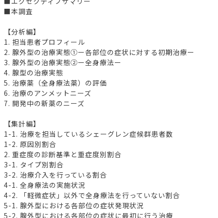
■エグゼクティブサマリー
■本調査
【分析編】
1. 担当患者プロフィール
2. 腺外型の治療実態①ー各部位の症状に対する初期治療ー
3. 腺外型の治療実態②ー全身療法ー
4. 腺型の治療実態
5. 治療薬（全身療法薬）の評価
6. 治療のアンメットニーズ
7. 開発中の新薬のニーズ
【集計編】
1-1. 治療を担当しているシェーグレン症候群患者数
1-2. 原因別割合
2. 重症度の診断基準と重症度別割合
3-1. タイプ別割合
3-2. 治療介入を行っている割合
4-1. 全身療法の実施状況
4-2. 「軽微症状」以外で全身療法を行っていない割合
5-1. 腺外型における各部位の症状発現状況
5-2. 腺外型における各部位の症状に最初に行う治療