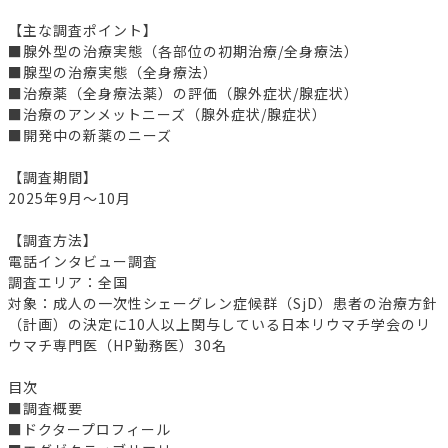
【主な調査ポイント】
■腺外型の治療実態（各部位の初期治療/全身療法）
■腺型の治療実態（全身療法）
■治療薬（全身療法薬）の評価（腺外症状/腺症状）
■治療のアンメットニーズ（腺外症状/腺症状）
■開発中の新薬のニーズ
【調査期間】
2025年9月～10月
【調査方法】
電話インタビュー調査
調査エリア：全国
対象：成人の一次性シェーグレン症候群（SjD）患者の治療方針
（計画）の決定に10人以上関与している日本リウマチ学会のリ
ウマチ専門医（HP勤務医）30名
目次
■調査概要
■ドクタープロフィール