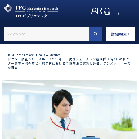
詳細検索
←戻る
詳細検索
HOME
Pharmaceuticals & Medical
ドクター調査シリーズNo.572025年 一次性シェーグレン症候群（SjD）のドク
ター調査ー腺外症状・腺症状における全身療法の実態と評価、アンメットニーズ
を調査ー
業界で選ぶ
カテゴリで選ぶ