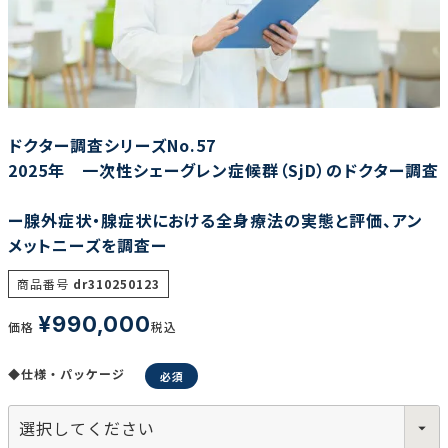
調査の種類で選ぶ
ドクター調査シリーズNo.57
2025年 一次性シェーグレン症候群（SjD）のドクター調査
ー腺外症状・腺症状における全身療法の実態と評価、アン
リセット
検索する
メットニーズを調査ー
商品番号
dr310250123
¥
990,000
価格
税込
◆仕様・パッケージ