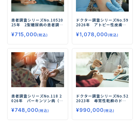
患者調査シリーズNo.105
20
ドクター調査シリーズNo.59
25年 2型糖尿病の患者調査
2026年 アトピー性皮膚炎
ー食事療法、運動療法、薬
（AD）のドクター調査
ー全
¥
715,000
¥
1,078,000
物治療の実態を探るー
身療法（生物学的製剤/JAK
(税込)
(税込)
阻害薬）の治療実態・評
価、開発薬のニーズを徹底
調査ー
患者調査シリーズNo.118
2
ドクター調査シリーズNo.52
026年 パーキンソン病（P
2023年 尋常性乾癬のドク
D）の患者調査
ー持続経腸療
ター調査
―全身療法（生物
¥
748,000
¥
990,000
法・持続皮下注療法の実
学的製剤・オテズラ・ソー
(税込)
(税込)
態、iPS細胞療法に対する患
ティクツ）の処方実態、 治
者のニーズを探るー
療目標・治療評価を調査―