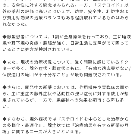
の、安全性に対する懸念はみられる。一方、「ステロイド」以
外の薬剤の評価は高いとはいえず、効果、安全性、利便性およ
び費用対効果の治療バランスもある程度取れているものはみら
れなかった。
◆腺型患者については、1割が全身療法を行っており、主に唾液
腺や耳下腺の炎症・腫脹が強く、日常生活に支障がでて困って
いるときに処方が検討されている。
◆また、現状の治療状況について、強く問題に感じているドク
ターが多く、腺外症状・腺症状ともに、『有効な適応薬がない/
保険適用の範囲が不十分なこと』が最も問題視されている。
◆さらに、開発中の新薬においては、作用機序や実臨床の面か
ら、主に重症の腺外症状や活動性の強い症例に対する使用が想
定されているが、一方で、腺症状への効果を期待する声も多
い。
◆すなわち、腺外症状では『ステロイドを中心とした治療から
の多様化・最適化』、腺症状では『治療効果を有する新薬の登
場』に関するニーズが大きいといえる。