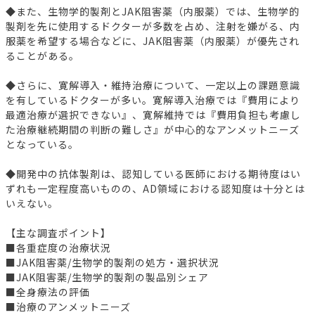
◆また、生物学的製剤とJAK阻害薬（内服薬）では、生物学的
製剤を先に使用するドクターが多数を占め、注射を嫌がる、内
服薬を希望する場合などに、JAK阻害薬（内服薬）が優先され
ることがある。
◆さらに、寛解導入・維持治療について、一定以上の課題意識
を有しているドクターが多い。寛解導入治療では『費用により
最適治療が選択できない』、寛解維持では『費用負担も考慮し
た治療継続期間の判断の難しさ』が中心的なアンメットニーズ
となっている。
◆開発中の抗体製剤は、認知している医師における期待度はい
ずれも一定程度高いものの、AD領域における認知度は十分とは
いえない。
【主な調査ポイント】
■各重症度の治療状況
■JAK阻害薬/生物学的製剤の処方・選択状況
■JAK阻害薬/生物学的製剤の製品別シェア
■全身療法の評価
■治療のアンメットニーズ