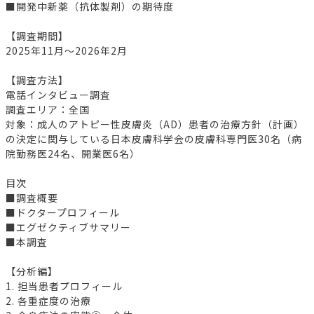
■開発中新薬（抗体製剤）の期待度
【調査期間】
2025年11月～2026年2月
【調査方法】
電話インタビュー調査
調査エリア：全国
対象：成人のアトピー性皮膚炎（AD）患者の治療方針（計画）
の決定に関与している日本皮膚科学会の皮膚科専門医30名（病
院勤務医24名、開業医6名）
目次
■調査概要
■ドクタープロフィール
■エグゼクティブサマリー
■本調査
【分析編】
1. 担当患者プロフィール
2. 各重症度の治療