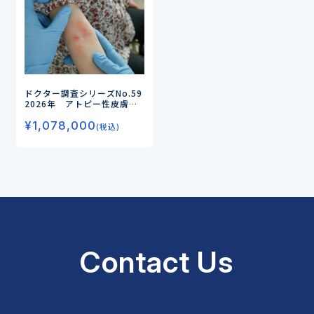
ドクター調査シリーズNo.59
2026年 アトピー性皮膚炎
（AD）のドクター調査
ー全
¥
1,078,000
身療法（生物学的製剤/JAK
(税込)
阻害薬）の治療実態・評価、
開発薬のニーズを徹底調査ー
Contact Us