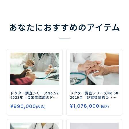
あなたにおすすめのアイテム
ドクター調査シリーズNo.58
ドクター調査シリーズNo.52
2026年 乾癬性関節炎（Ps
2023年 尋常性乾癬のドク
A）の ドクター調査
ー皮膚
ター調査
―全身療法（生物
¥
1,078,000
科、リウマチ科・整形外科
¥
990,000
学的製剤・オテズラ・ソー
(税込)
(税込)
の治療実態/治療のアンメッ
ティクツ）の処方実態、 治
トニーズおよび経口薬の
療目標・治療評価を調査―
ニーズを調査・分析ー