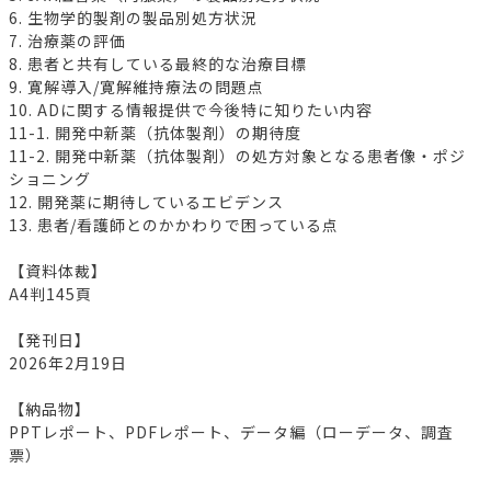
6. 生物学的製剤の製品別処方状況
7. 治療薬の評価
8. 患者と共有している最終的な治療目標
9. 寛解導入/寛解維持療法の問題点
10. ADに関する情報提供で今後特に知りたい内容
11-1. 開発中新薬（抗体製剤）の期待度
11-2. 開発中新薬（抗体製剤）の処方対象となる患者像・ポジ
ショニング
12. 開発薬に期待しているエビデンス
13. 患者/看護師とのかかわりで困っている点
【資料体裁】
A4判145頁
【発刊日】
2026年2月19日
【納品物】
PPTレポート、PDFレポート、データ編（ローデータ、調査
票）