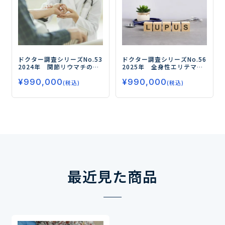
ドクター調査シリーズNo.53
ドクター調査シリーズNo.56
2024年 関節リウマチのド
2025年 全身性エリテマ
クター調査
―生物学的製
トーデス（SLE）のドクター
¥
990,000
¥
990,000
剤・JAK阻害剤の処方実態と
調査
ーLN・非LNの治療実態
(税込)
(税込)
治療評価、D2TRAに対する
と治療薬の評価、生物学的
治療状況を調査―
製剤の処方状況、開発薬の
ニーズを調査ー
最近見た商品