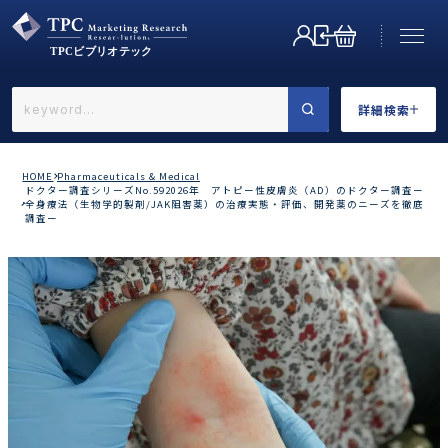
詳細検索
←戻る
詳細検索
HOME
Pharmaceuticals & Medical
ドクター調査シリーズNo.592026年 アトピー性皮膚炎（AD）のドクター調査ー
全身療法（生物学的製剤/JAK阻害薬）の治療実態・評価、開発薬のニーズを徹底
調査ー
業界で選ぶ
カテゴリで選ぶ