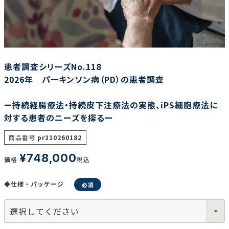
調査の種類で選ぶ
患者調査シリーズNo.118
2026年 パーキンソン病（PD）の患者調査
ー持続経腸療法・持続皮下注療法の実態、iPS細胞療法に
リセット
検索する
対する患者のニーズを探るー
商品番号
pr310260182
¥
748,000
価格
税込
◆仕様・パッケージ