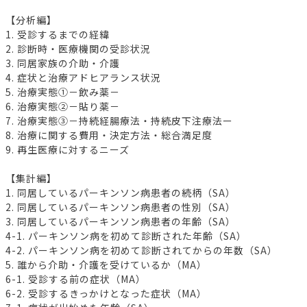
【分析編】
1. 受診するまでの経緯
2. 診断時・医療機関の受診状況
3. 同居家族の介助・介護
4. 症状と治療アドヒアランス状況
5. 治療実態①－飲み薬－
6. 治療実態②－貼り薬－
7. 治療実態③－持続経腸療法・持続皮下注療法ー
8. 治療に関する費用・決定方法・総合満足度
9. 再生医療に対するニーズ
【集計編】
1. 同居しているパーキンソン病患者の続柄（SA）
2. 同居しているパーキンソン病患者の性別（SA）
3. 同居しているパーキンソン病患者の年齢（SA）
4-1. パーキンソン病を初めて診断された年齢（SA）
4-2. パーキンソン病を初めて診断されてからの年数（SA）
5. 誰から介助・介護を受けているか（MA）
6-1. 受診する前の症状（MA）
6-2. 受診するきっかけとなった症状（MA）