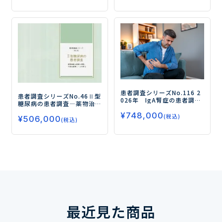
探る―
患者調査シリーズNo.116
2
患者調査シリーズNo.46
Ⅱ型
026年 IgA腎症の患者調査
糖尿病の患者調査
―薬物治
ー成人患者の治療実態とア
療の実態と評価、今後の薬
¥
748,000
ンメットニーズを調査・分
(税込)
¥
506,000
剤ニーズを探る―
(税込)
析／治療に求められるのは
長期的な進行抑制・腎保護
効果ー
最近見た商品