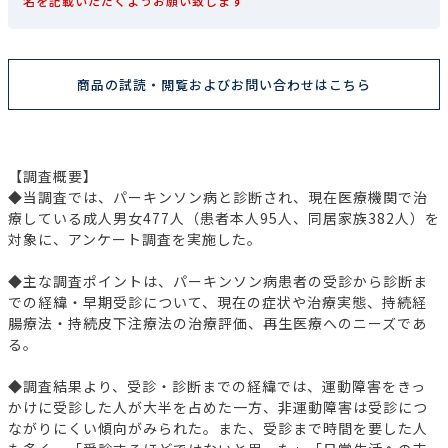
名を記載いただくようお願い致します
商品の試読・閲覧およびお問い合わせはこちら
【調査概要】
◆当調査では、パーキンソン病と診断され、現在医療機関で治
療している成人男女477人（患者本人95人、同居家族382人）を
対象に、アンケート調査を実施した。
◆主な調査ポイントは、パーキンソン病患者の受診から診断ま
での経緯・早期受診について、現在の症状や治療実態、持続経
腸療法・持続皮下注療法の治療評価、再生医療へのニーズであ
る。
◆調査結果より、受診・診断までの経緯では、運動障害をきっ
かけに受診した人が大半を占めた一方、非運動障害は受診につ
ながりにくい傾向がみられた。また、受診まで時間を要した人