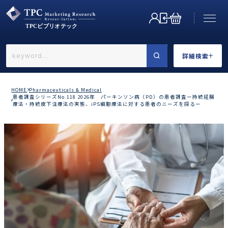
詳細検索
←戻る
詳細検索
HOME
Pharmaceuticals & Medical
患者調査シリーズNo.118 2026年 パーキンソン病（PD）の患者調査ー持続経腸
療法・持続皮下注療法の実態、iPS細胞療法に対する患者のニーズを探るー
業界で選ぶ
カテゴリで選ぶ