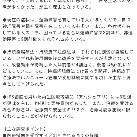
も多く、「受診するほどではないと思った」「日常生活への支
障が少なかった」が主な理由となっている。
◆現在の症状は、運動障害を有している人がほとんどで、自律
神経障害や精神障害を有している人も多い。また、各症状を有
している人のうち、困っている割合は運動障害で8割ほど、非運
動障害で6割前後をそれぞれ占めている。
◆持続経腸療法・持続皮下注療法は、それぞれ1割弱が経験して
いる。いずれも使用開始後に改善を実感する人が多数となった
が、改善効果が持続した人は前者が4割近く、後者は約3割にと
どまっている。また、持続経腸療法では胃ろう関連、持続皮下
注療法ではカニューレ管理や使用継続に関する項目が主な不満
点として挙げられた。
◆iPS細胞を用いた再生医療等製品（アムシェプリ）には6割強
が興味を有し、約4割で実施意向があった。また、治療を受ける
場合の懸念は、治療費や安全性のリスク、治療可能な施設が限
られることなどが挙げられている。
【主な調査ポイント】
■医療機関を受診する／診断されるまでの経緯