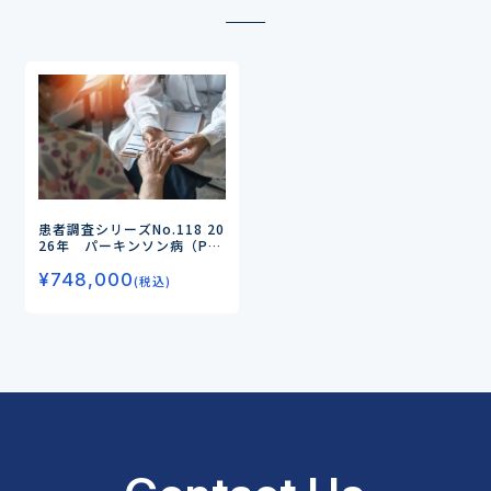
患者調査シリーズNo.118
20
26年 パーキンソン病（P
D）の患者調査
ー持続経腸療
¥
748,000
法・持続皮下注療法の実態、
(税込)
iPS細胞療法に対する患者の
ニーズを探るー