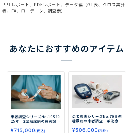
PPTレポート、PDFレポート、データ編（GT表、クロス集計
表、FA、ローデータ、調査票）
あなたにおすすめのアイテム
患者調査シリーズNo.70
Ⅱ型
患者調査シリーズNo.105
20
糖尿病の患者調査
―薬物療
25年 2型糖尿病の患者調査
法、食事・運動療法の実態
ー食事療法、運動療法、薬
¥
506,000
と治療に対するマインドを
¥
715,000
物治療の実態を探るー
(税込)
(税込)