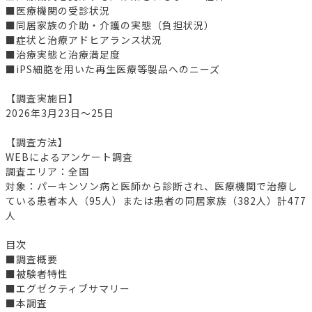
■医療機関の受診状況
■同居家族の介助・介護の実態（負担状況）
■症状と治療アドヒアランス状況
■治療実態と治療満足度
■iPS細胞を用いた再生医療等製品へのニーズ
【調査実施日】
2026年3月23日～25日
【調査方法】
WEBによるアンケート調査
調査エリア：全国
対象：パーキンソン病と医師から診断され、医療機関で治療し
ている患者本人（95人）または患者の同居家族（382人）計477
人
目次
■調査概要
■被験者特性
■エグゼクティブサマリー
■本調査