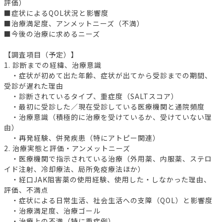
評価）
■症状によるQOL状況と影響度
■治療満足度、アンメットニーズ（不満）
■今後の治療に求めるニーズ
【調査項目（予定）】
1. 診断までの経緯、治療意識
・症状が初めて出た年齢、症状が出てから受診までの期間、
受診が遅れた理由
・診断されているタイプ、重症度（SALTスコア）
・最初に受診した／現在受診している医療機関と通院頻度
・治療意識（積極的に治療を受けているか、受けていない理
由）
・再発経験、併発疾患（特にアトピー関連）
2. 治療実態と評価・アンメットニーズ
・医療機関で指示されている治療（外用薬、内服薬、ステロ
イド注射、冷却療法、局所免疫療法ほか）
・経口JAK阻害薬の使用経験、使用した・しなかった理由、
評価、不満点
・症状による日常生活、社会生活への支障（QOL）と影響度
・治療満足度、治療ゴール
・治療上の不満（特に重症例）