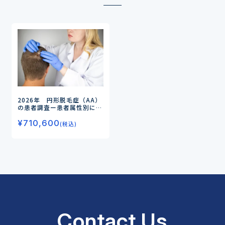
2026年 円形脱毛症（AA）
の患者調査
ー患者属性別にみ
る難治化・再発傾向とアン
¥
710,600
メットニーズ、経口JAK阻害
(税込)
薬の使用実態・評価を調査ー
Contact Us