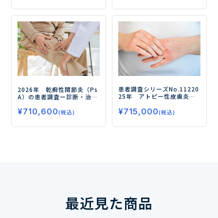
ド・治療実態・QOL・アン
析／治療に求められるのは
メットニーズ）を徹底調
長期的な進行抑制・腎保護
査ー
効果ー
患者調査シリーズNo.112
20
2026年 乾癬性関節炎（Ps
25年 アトピー性皮膚炎の
A）の患者調査
ー診断・治療
患者調査
ーJAK阻害薬と生物
の実態からみるアンメット
¥
715,000
学的製剤の治療実態を調査
¥
710,600
ニーズと、今後求められる
(税込)
(税込)
／いずれも使用経験者は1割
治療像を徹底調査ー
程度ー
最近見た商品