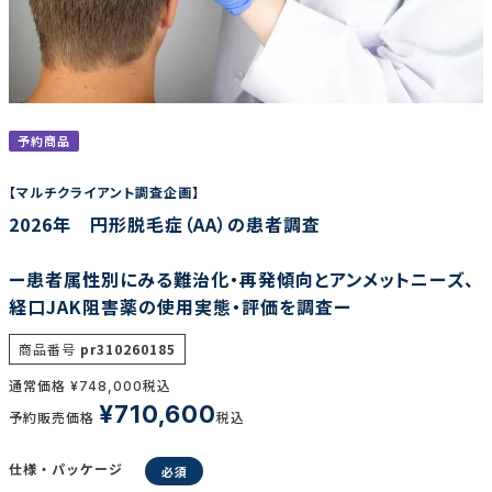
調査の種類で選ぶ
予約商品
【マルチクライアント調査企画】
2026年 円形脱毛症（AA）の患者調査
リセット
検索する
ー患者属性別にみる難治化・再発傾向とアンメットニーズ、
経口JAK阻害薬の使用実態・評価を調査ー
商品番号
pr310260185
通常価格
税込
¥
748,000
¥
710,600
予約販売価格
税込
仕様・パッケージ