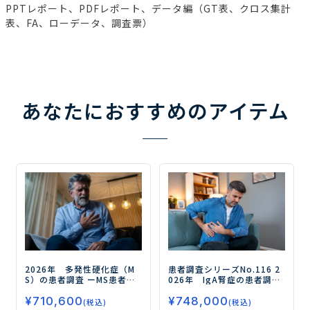
PPTレポート、PDFレポート、データ編（GT表、クロス集計
表、FA、ローデータ、調査票）
あなたにおすすめのアイテム
2026年 多発性硬化症（M
患者調査シリーズNo.116
2
S）の患者調査
ーMS患者の
026年 IgA腎症の患者調査
ペイシェントジャーニー
ー成人患者の治療実態とア
¥
710,600
¥
748,000
（受診経緯・治療マイン
ンメットニーズを調査・分
(税込)
(税込)