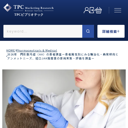
詳細検索
←戻る
詳細検索
HOME
Pharmaceuticals & Medical
2026年 円形脱毛症（AA）の患者調査ー患者属性別にみる難治化・再発傾向と
アンメットニーズ、経口JAK阻害薬の使用実態・評価を調査ー
業界で選ぶ
カテゴリで選ぶ