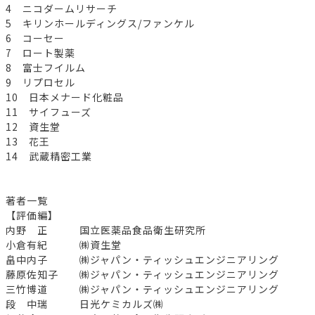
4 ニコダームリサーチ
5 キリンホールディングス/ファンケル
6 コーセー
7 ロート製薬
8 富士フイルム
9 リプロセル
10 日本メナード化粧品
11 サイフューズ
12 資生堂
13 花王
14 武蔵精密工業
著者一覧
【評価編】
内野 正 国立医薬品食品衛生研究所
小倉有紀 ㈱資生堂
畠中内子 ㈱ジャパン・ティッシュエンジニアリング
藤原佐知子 ㈱ジャパン・ティッシュエンジニアリング
三竹博道 ㈱ジャパン・ティッシュエンジニアリング
段 中瑞 日光ケミカルズ㈱