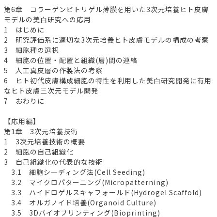
第6章 コラーゲンビトリゲル薄膜を用いた3次元培養ヒト皮膚
モデルの美白研究への応用
1 はじめに
2 研究評価系に適切な3次元培養ヒト皮膚モデルの構成の考察
3 細胞種の選択
4 細胞の位置・配置と組織(層)間の連絡
5 人工真皮層の作製法の考察
6 ヒト初代皮膚構成細胞の特性を利用した美白研究開発に有用
なヒト皮膚三次元モデル開発
7 おわりに
【応用編】
第1章 3次元培養技術
1 3次元培養技術の概要
2 細胞の自己組織化
3 自己組織化の代表的な技術
3.1 細胞シーディング法(Cell Seeding)
3.2 マイクロパターニング(Micropatterning)
3.3 ハイドロゲルスキャフォールド(Hydrogel Scaffold)
3.4 オルガノイド培養(Organoid Culture)
3.5 3Dバイオプリンティング(Bioprinting)