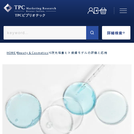
詳細検索
←戻る
詳細検索
HOME
Beauty & Cosmetics
3次元培養ヒト皮膚モデルの評価と応用
業界で選ぶ
カテゴリで選ぶ