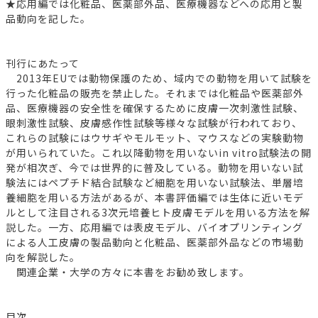
★応用編では化粧品、医薬部外品、医療機器などへの応用と製
品動向を記した。
刊行にあたって
2013年EUでは動物保護のため、域内での動物を用いて試験を
行った化粧品の販売を禁止した。それまでは化粧品や医薬部外
品、医療機器の安全性を確保するために皮膚一次刺激性試験、
眼刺激性試験、皮膚感作性試験等様々な試験が行われており、
これらの試験にはウサギやモルモット、マウスなどの実験動物
が用いられていた。これ以降動物を用いないin vitro試験法の開
発が相次ぎ、今では世界的に普及している。動物を用いない試
験法にはペプチド結合試験など細胞を用いない試験法、単層培
養細胞を用いる方法があるが、本書評価編では生体に近いモデ
ルとして注目される3次元培養ヒト皮膚モデルを用いる方法を解
説した。一方、応用編では表皮モデル、バイオプリンティング
による人工皮膚の製品動向と化粧品、医薬部外品などの市場動
向を解説した。
関連企業・大学の方々に本書をお勧め致します。
目次