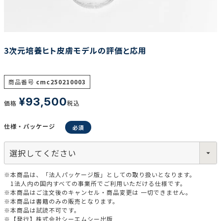
調査の種類で選ぶ
3次元培養ヒト皮膚モデルの評価と応用
商品番号
cmc250210003
¥
93,500
価格
税込
リセット
検索する
仕様・パッケージ
※本商品は、「法人パッケージ版」としての取り扱いとなります。
1法人内の国内すべての事業所でご利用いただける仕様です。
※本商品はご注文後のキャンセル・商品変更は 一切できません。
※本商品は書籍のみの販売となります。
※本商品は試読不可です。
※【発行】株式会社シーエムシー出版