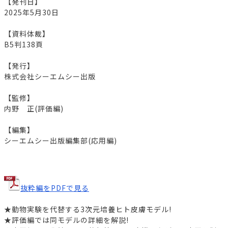
【発刊日】
2025年5月30日
【資料体裁】
B5判138頁
【発行】
株式会社シーエムシー出版
【監修】
内野 正(評価編)
【編集】
シーエムシー出版編集部(応用編)
抜粋編をPDFで見る
★動物実験を代替する3次元培養ヒト皮膚モデル!
★評価編では同モデルの詳細を解説!