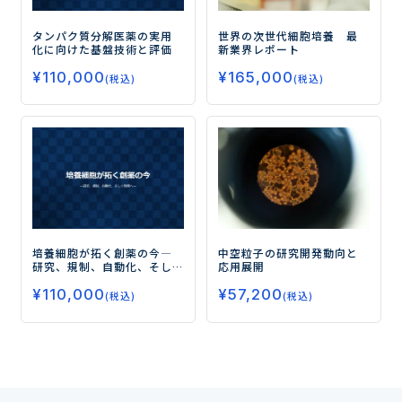
タンパク質分解医薬の実用
世界の次世代細胞培養 最
化に向けた基盤技術と評価
新業界レポート
¥
110,000
¥
165,000
(税込)
(税込)
培養細胞が拓く創薬の今
―
中空粒子の研究開発動向と
研究、規制、自動化、そし
応用展開
て教育へ―
¥
110,000
¥
57,200
(税込)
(税込)