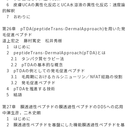
6 皮膚UCAの異性化反応とUCA水溶液の異性化反応：速度論
的解釈
7 おわりに
第26章 pTDA(peptideTrans-DermalApproach)を用いた発
毛促進ペプチド
道上宏之 藤村篤史 松井秀樹
1 はじめに
2 peptideTrans-DermalApproach(pTDA)とは
2.1 タンパク質セラピー法
2.2 pTDAの基本的な概念
3 pTDAの例としての発毛促進ペプチド
3.1 毛周期におけるカルシニューリン／NFAT経路の役割
3.2 発毛促進ペプチド
4 pTDAを推進する技術
5 結語
第27章 膜透過性ペプチドの膜透過性ペプチドのDDSへの応用
中瀬生彦，二木史朗
1 はじめに
2 膜透過性ペプチドを基盤にした機能膜透過性ペプチドを基