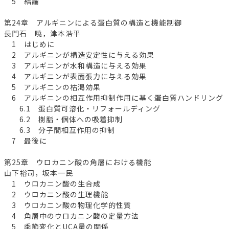
5 結論
第24章 アルギニンによる蛋白質の構造と機能制御
長門石 曉，津本浩平
1 はじめに
2 アルギニンが構造安定性に与える効果
3 アルギニンが水和構造に与える効果
4 アルギニンが表面張力に与える効果
5 アルギニンの枯渇効果
6 アルギニンの相互作用抑制作用に基く蛋白質ハンドリング
6.1 蛋白質可溶化・リフォールディング
6.2 樹脂・個体への吸着抑制
6.3 分子間相互作用の抑制
7 最後に
第25章 ウロカニン酸の角層における機能
山下裕司，坂本一民
1 ウロカニン酸の生合成
2 ウロカニン酸の生理機能
3 ウロカニン酸の物理化学的性質
4 角層中のウロカニン酸の定量方法
5 季節変化とUCA量の関係