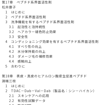
第17章 ペプチド系界面活性剤
松井康子
1 はじめに
2 ペプチド系界面活性剤
3 洗浄機能を有するペプチド系界面活性剤
3.1 起泡性と泡持続性
3.2 ヘアカラー褪色防止効果
3.3 安全性
4 コンディショニング効果を有するペプチド系界面活性剤
4.1 すべり性の向上
4.2 水分保持能の向上
4.3 ダメージ毛の補修効果
4.4 感触向上
5 おわりに
第18章 表皮・真皮のヒアルロン酸産生促進ペプチド
淵端三枝
1 はじめに
2 TDAC－Dab－Val－Dab（製品名：シン－ハイカン）
2.1 スキンケアへの応用
2.2 有効性試験データ