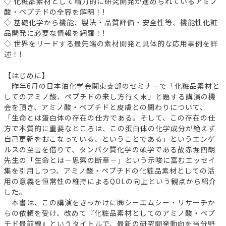
◇ 化粧品素材として精力的に研究開発が進められているアミノ
酸・ペプチドの全容を解明！!
◇ 基礎化学から機能、製法・品質評価・安全性等、機能性化粧
品開発に必要な情報を網羅！!
◇ 世界をリードする最先端の素材開発と具体的な応用事例を詳
述！!
【はじめに】
昨年6月の日本油化学会関東支部のセミナーで「化粧品素材と
してのアミノ酸、ペプチドの来し方行く末」と題する講演の機
会を頂き、アミノ酸・ペプチドと皮膚との関わりについて、
「生命とは蛋白体の存在の仕方である。そして、この存在の仕
方で本質的に重要なところは、この蛋白体の化学成分が絶えず
自己更新をおこなっている、ということである」というエンゲ
ルスの至言を借りて、タンパク質化学の碩学である故赤堀四朗
先生の「生命とは－思索の断章－」という示唆に富むエッセイ
集を引用しつつ、アミノ酸・ペプチドの化粧品素材としての活
用の意義を恒常性の維持によるQOLの向上という観点から紹介
した。
本書は、この講演をきっかけに㈱シーエムシー・リサーチか
らの依頼を受け、改めて『化粧品素材としてのアミノ酸・ペプ
チド最前線』というタイトルで、最新の研究開発動向を当分野