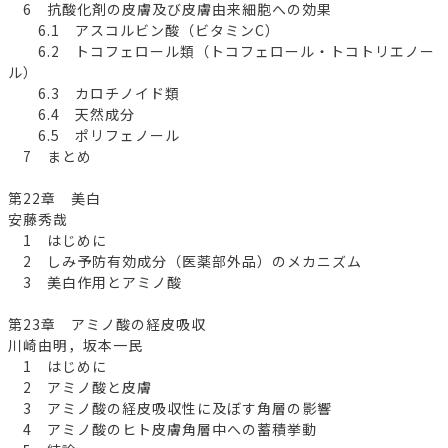
6 抗酸化剤の皮膚及び皮膚由来細胞への効果
6.1 アスコルビン酸（ビタミンC）
6.2 トコフェロール類（トコフェロール・トコトリエノー
ル）
6.3 カロチノイド類
6.4 天然成分
6.5 ポリフェノール
7 まとめ
第22章 美白
安藤秀哉
1 はじめに
2 しみ予防有効成分（医薬部外品）のメカニズム
3 美白作用とアミノ酸
第23章 アミノ酸の経皮吸収
川崎由明，坂本一民
1 はじめに
2 アミノ酸と皮膚
3 アミノ酸の経皮吸収性に及ぼす角層の影響
4 アミノ酸のヒト皮膚角層中への蓄積挙動