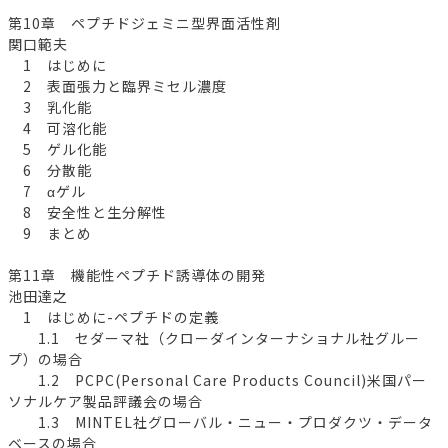
第10章 ペプチドジェミニ型界面活性剤
関口範夫
1 はじめに
2 表面張力と臨界ミセル濃度
3 乳化能
4 可溶化能
5 ゲル化能
6 分散能
7 αゲル
8 安全性と生分解性
9 まとめ
第11章 機能性ペプチド誘導体の開発
池田達之
1 はじめに-ペプチドの定義
1.1 セダーマ社（クローダインターナショナル社グルー
プ）の場合
1.2 PCPC(Personal Care Products Council)米国パー
ソナルケア製品評議会の場合
1.3 MINTEL社グローバル・ニュー・プロダクツ・データ
ベースの場合