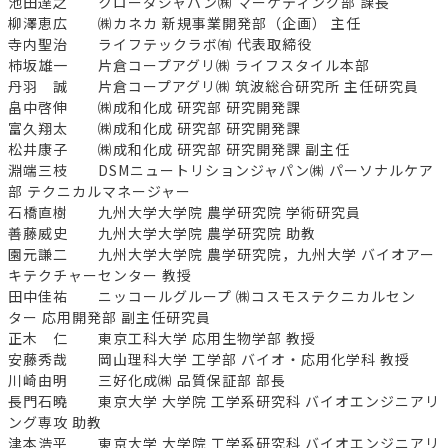
池田達之 クローダジャパン㈱ マーケティング部 課長
柳澤恵広 ㈱カネカ 新規事業開発部（企画） 主任
寺内聖治 ライフテックラボ㈲ 代表取締役
柿坂雄一 片倉コープアグリ㈱ ライフスタイル本部
丹羽 誠 片倉コープアグリ㈱ 筑波総合研究所 主任研究員
畠中啓伸 ㈱成和化成 研究部 研究開発課
富久翔太 ㈱成和化成 研究部 研究開発課
松井康子 ㈱成和化成 研究部 研究開発課 副主任
淵端三枝 DSMニュートリションジャパン㈱ パーソナルケア
部 テクニカルマネージャー
石橋直樹 九州大学大学院 農学研究院 学術研究員
善藤威史 九州大学大学院 農学研究院 助教
園元謙二 九州大学大学院 農学研究院，九州大学 バイオアー
キテクチャーセンター 教授
田中佳祐 ニッコールグループ ㈱コスモステクニカルセン
ター 応用開発部 副主任研究員
正木 仁 東京工科大学 応用生物学部 教授
安藤秀哉 岡山理科大学 工学部 バイオ・応用化学科 教授
川崎由明 三好化成㈱ 品質保証部 部長
長門石曉 東京大学 大学院 工学系研究科 バイオエンジニアリ
ング専攻 助教
津本浩平 東京大学 大学院 工学系研究科 バイオエンジニアリ