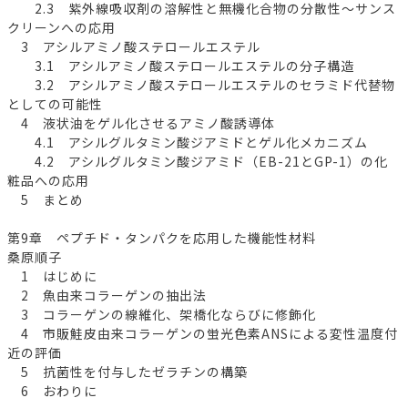
2.3 紫外線吸収剤の溶解性と無機化合物の分散性～サンス
クリーンへの応用
3 アシルアミノ酸ステロールエステル
3.1 アシルアミノ酸ステロールエステルの分子構造
3.2 アシルアミノ酸ステロールエステルのセラミド代替物
としての可能性
4 液状油をゲル化させるアミノ酸誘導体
4.1 アシルグルタミン酸ジアミドとゲル化メカニズム
4.2 アシルグルタミン酸ジアミド（EB-21とGP-1）の化
粧品への応用
5 まとめ
第9章 ペプチド・タンパクを応用した機能性材料
桑原順子
1 はじめに
2 魚由来コラーゲンの抽出法
3 コラーゲンの線維化、架橋化ならびに修飾化
4 市販鮭皮由来コラーゲンの蛍光色素ANSによる変性温度付
近の評価
5 抗菌性を付与したゼラチンの構築
6 おわりに