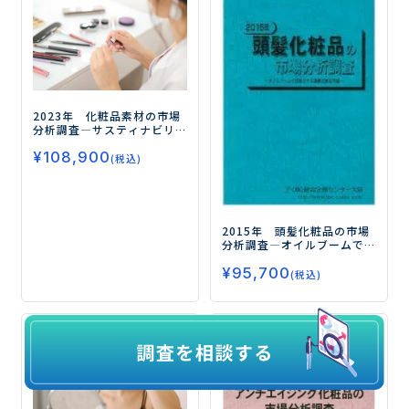
2023年 化粧品素材の市場
分析調査
―サスティナビリ
ティに基づく化粧品素材の
¥
108,900
開発が今後の鍵―
(税込)
2015年 頭髪化粧品の市場
分析調査
―オイルブームで
活性化する頭髪化粧品市場
¥
95,700
―
(税込)