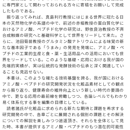
に専門家として関わっておられる方々に寄稿をお願いして完成
したものである。
振り返ってみれば、真島利行教授にはじまる世界に冠たる日
本の天然物化学の系譜の中で、前述の赤堀教授の蛋白質化学に
おけるアミノ酸、ペプチド化学の研究は、野依良治教授の不斉
合成触媒の研究へと基礎科学として世界をリードして来た。さ
らに、池田菊苗教授のグルタミン酸ナトリウムによる味覚の新
たな基本因子である「うまみ」の発見を発端に、アミノ酸・ペ
プチドの工業的生産と食・薬・生活用品への活用においても世
界をリードしている。このような基礎・応用における我が国の
先端的実績が、実は伝統的な発酵技術の伝承と深く関連してい
ることも見逃せない。
本書は、このような確たる技術基盤を誇る、我が国における
アミノ酸・ペプチドの研究開発状況を化粧品素材としての観点
から振り返り、健康寿命の維持向上という新しい時代の要請の
中で、更なる応用の最前線を俯瞰しつつ、各論レベルでもわかり
易く体系化する事を編集の目標としている。
読者諸氏が化粧品に求められる新たな期待と課題を希求する
研究開発の中で、各章ごとに展開される個別の課題とその解決
についての解説を楽しみつつ逍遥頂き、それらを全体として見
た時、本書が提供するアミノ酸・ペプチドのもつ潜在的可能性