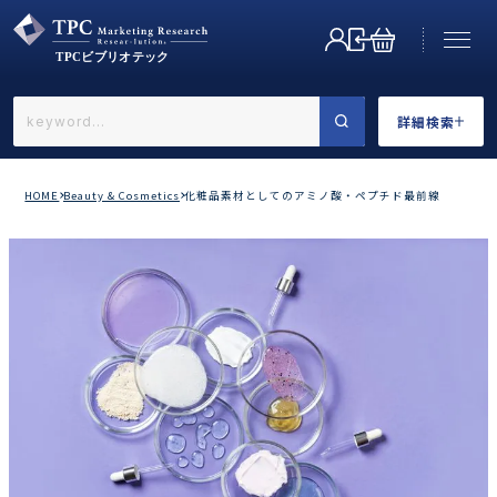
詳細検索
←戻る
詳細検索
HOME
Beauty & Cosmetics
化粧品素材としてのアミノ酸・ペプチド最前線
業界で選ぶ
カテゴリで選ぶ