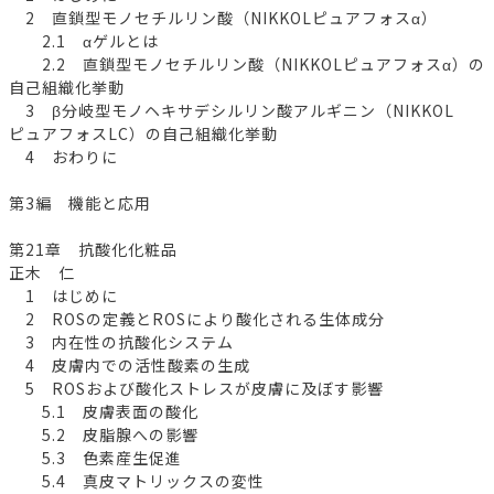
2 直鎖型モノセチルリン酸（NIKKOLピュアフォスα）
2.1 αゲルとは
2.2 直鎖型モノセチルリン酸（NIKKOLピュアフォスα）の
自己組織化挙動
3 β分岐型モノヘキサデシルリン酸アルギニン（NIKKOL
ピュアフォスLC）の自己組織化挙動
4 おわりに
第3編 機能と応用
第21章 抗酸化化粧品
正木 仁
1 はじめに
2 ROSの定義とROSにより酸化される生体成分
3 内在性の抗酸化システム
4 皮膚内での活性酸素の生成
5 ROSおよび酸化ストレスが皮膚に及ぼす影響
5.1 皮膚表面の酸化
5.2 皮脂腺への影響
5.3 色素産生促進
5.4 真皮マトリックスの変性