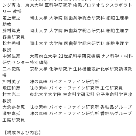
ング専攻，東京大学 医科学研究所 疾患プロテオミクスラボラト
リー 教授
道上宏之 岡山大学 大学院 医歯薬学総合研究科 細胞生理学
助教
藤村篤史 岡山大学 大学院 医歯薬学総合研究科 細胞生理学
客員研究員
松井秀樹 岡山大学 大学院 医歯薬学総合研究科 細胞生理学
教授
中瀬生彦 大阪府立大学 21世紀科学研究機構 ナノ科学・材料
研究センター特別講師
二木史朗 京都大学 化学研究所 生体機能設計化学研究領域教
授
押村英子 味の素㈱ バイオ・ファイン研究所
飛田和彦 味の素㈱ バイオ・ファイン研究所 主任研究員
村本光二 東北大学大学院 生命科学研究科 分子生命科学専攻
教授
大倉冬美恵 味の素㈱ バイオ・ファイン研究所 香粧品グループ
瀧野嘉延 味の素㈱ バイオ・ファイン研究所 香粧品グループ
主席研究員
【構成および内容】