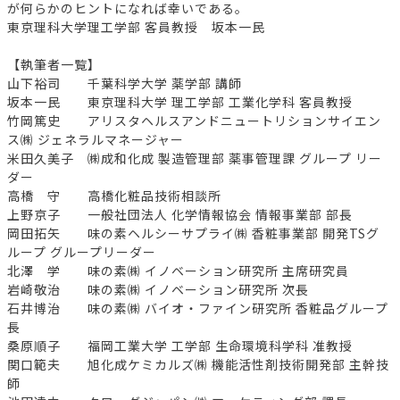
が何らかのヒントになれば幸いである。
東京理科大学理工学部 客員教授 坂本一民
【執筆者一覧】
山下裕司 千葉科学大学 薬学部 講師
坂本一民 東京理科大学 理工学部 工業化学科 客員教授
竹岡篤史 アリスタヘルスアンドニュートリションサイエン
ス㈱ ジェネラルマネージャー
米田久美子 ㈱成和化成 製造管理部 薬事管理課 グループ リー
ダー
高橋 守 高橋化粧品技術相談所
上野京子 一般社団法人 化学情報協会 情報事業部 部長
岡田拓矢 味の素ヘルシーサプライ㈱ 香粧事業部 開発TSグ
ループ グループリーダー
北澤 学 味の素㈱ イノベーション研究所 主席研究員
岩崎敬治 味の素㈱ イノベーション研究所 次長
石井博治 味の素㈱ バイオ・ファイン研究所 香粧品グループ
長
桑原順子 福岡工業大学 工学部 生命環境科学科 准教授
関口範夫 旭化成ケミカルズ㈱ 機能活性剤技術開発部 主幹技
師