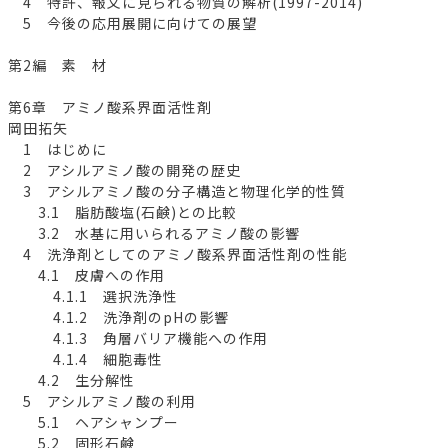
4 特許、報文に見られる物質の解析(1997-2014)
5 今後の応用展開に向けての展望
第2編 素 材
第6章 アミノ酸系界面活性剤
岡田拓矢
1 はじめに
2 アシルアミノ酸の開発の歴史
3 アシルアミノ酸の分子構造と物理化学的性質
3.1 脂肪酸塩(石鹸)との比較
3.2 水基に用いられるアミノ酸の影響
4 洗浄剤としてのアミノ酸系界面活性剤の性能
4.1 皮膚への作用
4.1.1 選択洗浄性
4.1.2 洗浄剤のpHの影響
4.1.3 角層バリア機能への作用
4.1.4 細胞毒性
4.2 生分解性
5 アシルアミノ酸の利用
5.1 ヘアシャンプー
5.2 固形石鹸