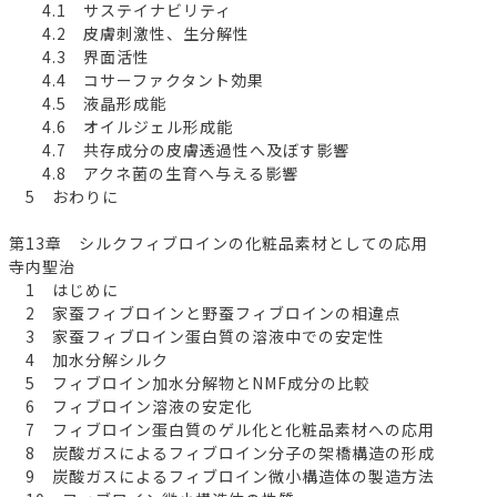
4.1 サステイナビリティ
4.2 皮膚刺激性、生分解性
4.3 界面活性
4.4 コサーファクタント効果
4.5 液晶形成能
4.6 オイルジェル形成能
4.7 共存成分の皮膚透過性へ及ぼす影響
4.8 アクネ菌の生育へ与える影響
5 おわりに
第13章 シルクフィブロインの化粧品素材としての応用
寺内聖治
1 はじめに
2 家蚕フィブロインと野蚕フィブロインの相違点
3 家蚕フィブロイン蛋白質の溶液中での安定性
4 加水分解シルク
5 フィブロイン加水分解物とNMF成分の比較
6 フィブロイン溶液の安定化
7 フィブロイン蛋白質のゲル化と化粧品素材への応用
8 炭酸ガスによるフィブロイン分子の架橋構造の形成
9 炭酸ガスによるフィブロイン微小構造体の製造方法